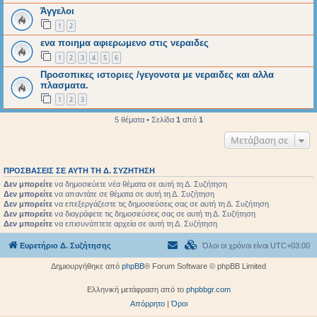
Άγγελοι
1
2
ενα ποιημα αφιερωμενο στις νεραιδες
1
2
3
4
5
6
Προσοπικες ιστοριες /γεγονοτα με νεραιδες και αλλα
πλασματα.
1
2
3
5 θέματα • Σελίδα
1
από
1
Μετάβαση σε
ΠΡΟΣΒΆΣΕΙΣ ΣΕ ΑΥΤΉ ΤΗ Δ. ΣΥΖΉΤΗΣΗ
Δεν μπορείτε
να δημοσιεύετε νέα θέματα σε αυτή τη Δ. Συζήτηση
Δεν μπορείτε
να απαντάτε σε θέματα σε αυτή τη Δ. Συζήτηση
Δεν μπορείτε
να επεξεργάζεστε τις δημοσιεύσεις σας σε αυτή τη Δ. Συζήτηση
Δεν μπορείτε
να διαγράφετε τις δημοσιεύσεις σας σε αυτή τη Δ. Συζήτηση
Δεν μπορείτε
να επισυνάπτετε αρχεία σε αυτή τη Δ. Συζήτηση
Ευρετήριο Δ. Συζήτησης
Όλοι οι χρόνοι είναι
UTC+03:00
Δημιουργήθηκε από
phpBB
® Forum Software © phpBB Limited
Ελληνική μετάφραση από το
phpbbgr.com
Απόρρητο
|
Όροι