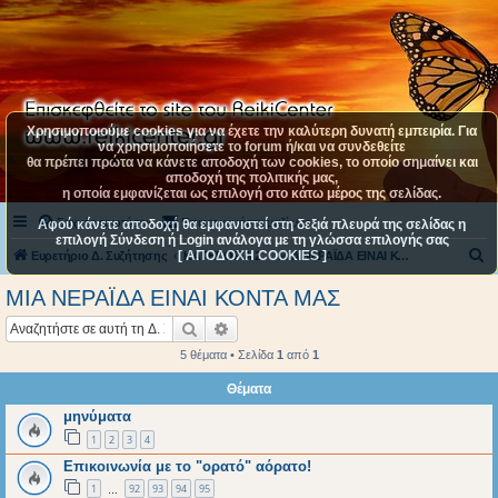
Χρησιμοποιούμε cookies για να έχετε την καλύτερη δυνατή εμπειρία. Για
να χρησιμοποιήσετε το forum ή/και να συνδεθείτε
θα πρέπει πρώτα να κάνετε αποδοχή των cookies, το οποίο σημαίνει και
αποδοχή της πολιτικής μας,
η οποία εμφανίζεται ως επιλογή στο κάτω μέρος της σελίδας.
Συχνές ερωτήσεις
Επικοινωνήστε μαζί μας
Αφού κάνετε αποδοχή θα εμφανιστεί στη δεξιά πλευρά της σελίδας η
επιλογή Σύνδεση ή Login ανάλογα με τη γλώσσα επιλογής σας
[ ΑΠΟΔΟΧΗ COOKIES ]
Α
Ευρετήριο Δ. Συζήτησης
ΚΑΤΗΓΟΡΙΑ 2
ΜΙΑ ΝΕΡΑΪΔΑ ΕΙΝΑΙ ΚΟΝΤΑ ΜΑΣ
ν
ΜΙΑ ΝΕΡΑΪΔΑ ΕΙΝΑΙ ΚΟΝΤΑ ΜΑΣ
α
Αναζήτηση
Ειδική αναζήτηση
ζ
5 θέματα • Σελίδα
1
από
1
ή
Θέματα
τ
μηνύματα
η
1
2
3
4
σ
Επικοινωνία με το "ορατό" αόρατο!
η
1
92
93
94
95
…