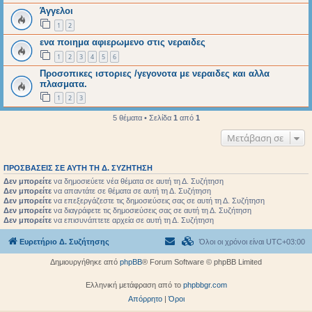
Άγγελοι
1
2
ενα ποιημα αφιερωμενο στις νεραιδες
1
2
3
4
5
6
Προσοπικες ιστοριες /γεγονοτα με νεραιδες και αλλα
πλασματα.
1
2
3
5 θέματα • Σελίδα
1
από
1
Μετάβαση σε
ΠΡΟΣΒΆΣΕΙΣ ΣΕ ΑΥΤΉ ΤΗ Δ. ΣΥΖΉΤΗΣΗ
Δεν μπορείτε
να δημοσιεύετε νέα θέματα σε αυτή τη Δ. Συζήτηση
Δεν μπορείτε
να απαντάτε σε θέματα σε αυτή τη Δ. Συζήτηση
Δεν μπορείτε
να επεξεργάζεστε τις δημοσιεύσεις σας σε αυτή τη Δ. Συζήτηση
Δεν μπορείτε
να διαγράφετε τις δημοσιεύσεις σας σε αυτή τη Δ. Συζήτηση
Δεν μπορείτε
να επισυνάπτετε αρχεία σε αυτή τη Δ. Συζήτηση
Ευρετήριο Δ. Συζήτησης
Όλοι οι χρόνοι είναι
UTC+03:00
Δημιουργήθηκε από
phpBB
® Forum Software © phpBB Limited
Ελληνική μετάφραση από το
phpbbgr.com
Απόρρητο
|
Όροι