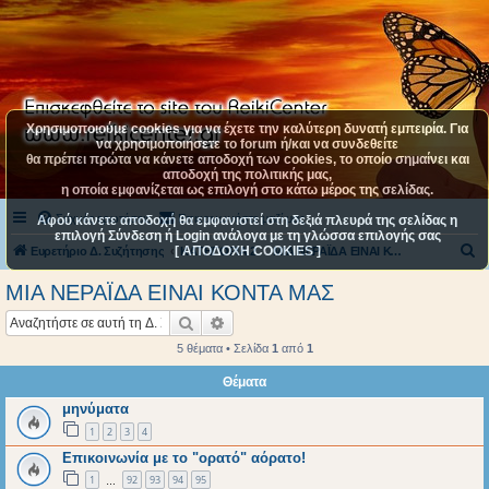
Χρησιμοποιούμε cookies για να έχετε την καλύτερη δυνατή εμπειρία. Για
να χρησιμοποιήσετε το forum ή/και να συνδεθείτε
θα πρέπει πρώτα να κάνετε αποδοχή των cookies, το οποίο σημαίνει και
αποδοχή της πολιτικής μας,
η οποία εμφανίζεται ως επιλογή στο κάτω μέρος της σελίδας.
Συχνές ερωτήσεις
Επικοινωνήστε μαζί μας
Αφού κάνετε αποδοχή θα εμφανιστεί στη δεξιά πλευρά της σελίδας η
επιλογή Σύνδεση ή Login ανάλογα με τη γλώσσα επιλογής σας
[ ΑΠΟΔΟΧΗ COOKIES ]
Α
Ευρετήριο Δ. Συζήτησης
ΚΑΤΗΓΟΡΙΑ 2
ΜΙΑ ΝΕΡΑΪΔΑ ΕΙΝΑΙ ΚΟΝΤΑ ΜΑΣ
ν
ΜΙΑ ΝΕΡΑΪΔΑ ΕΙΝΑΙ ΚΟΝΤΑ ΜΑΣ
α
Αναζήτηση
Ειδική αναζήτηση
ζ
5 θέματα • Σελίδα
1
από
1
ή
Θέματα
τ
μηνύματα
η
1
2
3
4
σ
Επικοινωνία με το "ορατό" αόρατο!
η
1
92
93
94
95
…