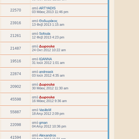
από
ARTYADIS
22570
03 Μάιος 2013 11:46 pm
από
Θοδωράκος
23916
13 Φεβ 2013 1:15 am
από
Sofoula
21261
12 Φεβ 2013 4:23 pm
από
Δωρουλα
21487
24 Οκτ 2012 10:22 am
από
ΙΩΑΝΝΑ
19516
31 Ιούλ 2012 1:01 am
από
andreask
22874
03 Ιούλ 2012 4:35 am
από
Δωρουλα
20902
30 Μάιος 2012 11:30 am
από
Δωρουλα
45598
16 Μάιος 2012 9:36 am
από
VasilisM
55887
18 Απρ 2012 2:09 pm
από
gman
22098
04 Απρ 2012 10:36 pm
από
Alexandros
41594