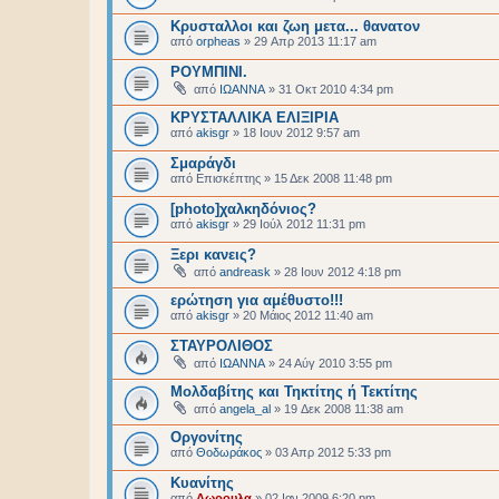
Κρυσταλλοι και ζωη μετα... θανατον
από
orpheas
»
29 Απρ 2013 11:17 am
ΡΟΥΜΠΙΝΙ.
από
ΙΩΑΝΝΑ
»
31 Οκτ 2010 4:34 pm
ΚΡΥΣΤΑΛΛΙΚΑ ΕΛΙΞΙΡΙΑ
από
akisgr
»
18 Ιουν 2012 9:57 am
Σμαράγδι
από
Επισκέπτης
»
15 Δεκ 2008 11:48 pm
[photo]χαλκηδόνιος?
από
akisgr
»
29 Ιούλ 2012 11:31 pm
Ξερι κανεις?
από
andreask
»
28 Ιουν 2012 4:18 pm
ερώτηση για αμέθυστο!!!
από
akisgr
»
20 Μάιος 2012 11:40 am
ΣΤΑΥΡΟΛΙΘΟΣ
από
ΙΩΑΝΝΑ
»
24 Αύγ 2010 3:55 pm
Μολδαβίτης και Τηκτίτης ή Τεκτίτης
από
angela_al
»
19 Δεκ 2008 11:38 am
Οργονίτης
από
Θοδωράκος
»
03 Απρ 2012 5:33 pm
Κυανίτης
από
Δωρουλα
»
02 Ιαν 2009 6:20 pm