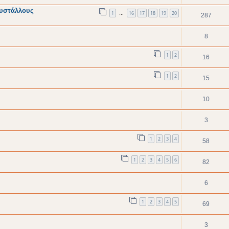
ρυστάλλους
1
16
17
18
19
20
…
287
8
1
2
16
1
2
15
10
3
1
2
3
4
58
1
2
3
4
5
6
82
6
1
2
3
4
5
69
3