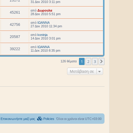
23172
31 Δεκ 2010 3:11 pm
από
Δωρουλα
45261
28 Δεκ 2010 5:51 pm
από
ΙΩΑΝΝΑ
42756
27 Δεκ 2010 11:34 pm
από
koninja
20587
14 Δεκ 2010 3:01 pm
από
ΙΩΑΝΝΑ
39222
11 Δεκ 2010 8:35 pm
1
2
3
Επόμενη
126 θέματα
Μετάβαση σε
Επικοινωνήστε μαζί μας
Policies
Όλοι οι χρόνοι είναι
UTC+03:00