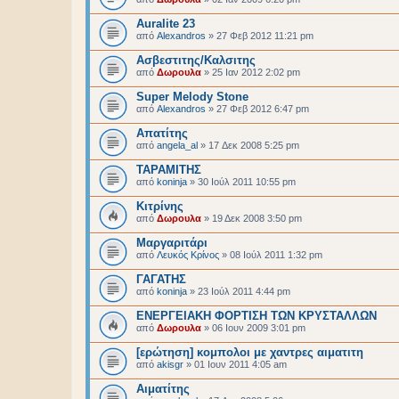
Auralite 23
από
Alexandros
»
27 Φεβ 2012 11:21 pm
Ασβεστιτης/Καλσιτης
από
Δωρουλα
»
25 Ιαν 2012 2:02 pm
Super Melody Stone
από
Alexandros
»
27 Φεβ 2012 6:47 pm
Απατίτης
από
angela_al
»
17 Δεκ 2008 5:25 pm
ΤΑΡΑΜΙΤΗΣ
από
koninja
»
30 Ιούλ 2011 10:55 pm
Κιτρίνης
από
Δωρουλα
»
19 Δεκ 2008 3:50 pm
Μαργαριτάρι
από
Λευκός Κρίνος
»
08 Ιούλ 2011 1:32 pm
ΓΑΓΑΤΗΣ
από
koninja
»
23 Ιούλ 2011 4:44 pm
ΕΝΕΡΓΕΙΑΚΗ ΦΟΡΤΙΣΗ ΤΩΝ ΚΡΥΣΤΑΛΛΩΝ
από
Δωρουλα
»
06 Ιουν 2009 3:01 pm
[ερώτηση] κομπολοι με χαντρες αιματιτη
από
akisgr
»
01 Ιουν 2011 4:05 am
Αιματίτης