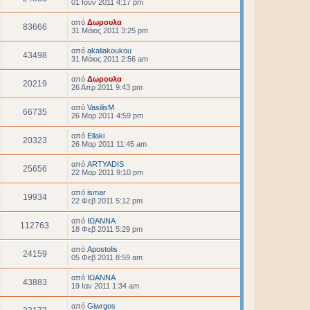
01 Ιουν 2011 4:17 pm
από
Δωρουλα
83666
31 Μάιος 2011 3:25 pm
από
akaliakoukou
43498
31 Μάιος 2011 2:56 am
από
Δωρουλα
20219
26 Απρ 2011 9:43 pm
από
VasilisM
66735
26 Μαρ 2011 4:59 pm
από
Ellaki
20323
26 Μαρ 2011 11:45 am
από
ARTYADIS
25656
22 Μαρ 2011 9:10 pm
από
ismar
19934
22 Φεβ 2011 5:12 pm
από
ΙΩΑΝΝΑ
112763
18 Φεβ 2011 5:29 pm
από
Apostolis
24159
05 Φεβ 2011 8:59 am
από
ΙΩΑΝΝΑ
43883
19 Ιαν 2011 1:34 am
από
Giwrgos