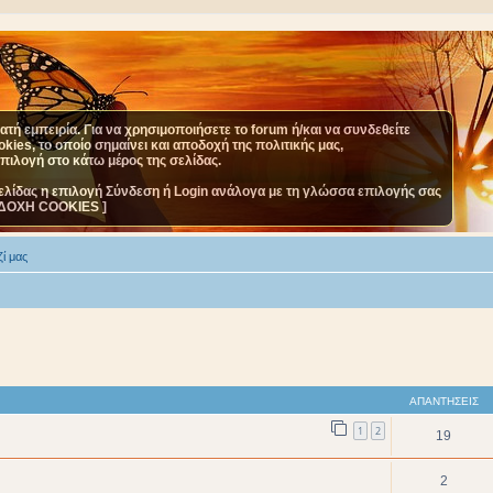
τή εμπειρία. Για να χρησιμοποιήσετε το forum ή/και να συνδεθείτε
ies, το οποίο σημαίνει και αποδοχή της πολιτικής μας,
επιλογή στο κάτω μέρος της σελίδας.
ελίδας η επιλογή Σύνδεση ή Login ανάλογα με τη γλώσσα επιλογής σας
ΔΟΧΗ COOKIES ]
ί μας
ΑΠΑΝΤΉΣΕΙΣ
1
2
19
2