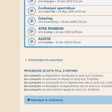
από
Giwrgos
»
31 Δεκ 2010 3:11 pm
Συνδιασμοί κρυστάλων
από
StarChild
»
24 Μαρ 2009 10:55 am
Σελενίτης
από
Επισκέπτης
»
16 Δεκ 2008 2:52 pm
AYRA RAINBOW
από
koninja
»
13 Δεκ 2010 11:39 pm
ΑΧΑΤΗΣ
από
koninja
»
11 Δεκ 2010 6:39 pm
Επιστροφή στο ευρετήριο
ΠΡΟΣΒΆΣΕΙΣ ΣΕ ΑΥΤΉ ΤΗ Δ. ΣΥΖΉΤΗΣΗ
Δεν μπορείτε
να δημοσιεύετε νέα θέματα σε αυτή τη Δ. Συζήτηση
Δεν μπορείτε
να απαντάτε σε θέματα σε αυτή τη Δ. Συζήτηση
Δεν μπορείτε
να επεξεργάζεστε τις δημοσιεύσεις σας σε αυτή τη Δ. Συζ
Δεν μπορείτε
να διαγράφετε τις δημοσιεύσεις σας σε αυτή τη Δ. Συζήτησ
Δεν μπορείτε
να επισυνάπτετε αρχεία σε αυτή τη Δ. Συζήτηση
Ευρετήριο Δ. Συζήτησης