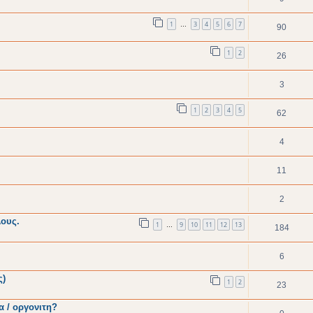
1
3
4
5
6
7
…
90
1
2
26
3
1
2
3
4
5
62
4
11
2
ους.
1
9
10
11
12
13
…
184
6
ς)
1
2
23
 / οργονιτη?