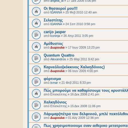
από
angela_al
»
17 Δεκ 2008 5:06 pm
Οι θησαυροί μου!!!
από
ΙΩΑΝΝΑ
»
25 Φεβ 2010 12:40 am
Σελεστίτης
από
ΙΩΑΝΝΑ
»
24 Σεπ 2010 3:58 pm
carijo jasper
από
koninja
»
26 Απρ 2011 3:05 pm
Αμέθυστος
από
Δωρουλα
»
17 Ιουν 2009 12:23 pm
Quantum Quattro
από
Alexandros
»
25 Μαρ 2011 9:42 pm
Kαρνεόλιο(κόκκινος Χαλκηδόνιος)
από
Δωρουλα
»
06 Ιουν 2009 4:00 pm
φόρτισμα
από
ismar
»
21 Φεβ 2011 8:33 pm
Πώς μπορούμε να καθαρίσουμε τους κρυστάλλ
από
Επισκέπτης
»
16 Δεκ 2008 2:41 pm
Χαλκηδόνιος
από
Επισκέπτης
»
15 Δεκ 2008 11:06 pm
Λάριμαρ(πέτρα του δελφινιού, μπλέ πεκτόλιθο
από
Δωρουλα
»
01 Αύγ 2009 12:36 pm
Πως χρησιμοποιουμε εναν αιθερικο μετατροπεα