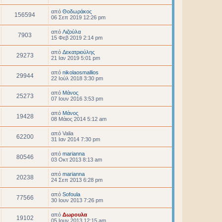
από
Θοδωράκος
156594
06 Σεπ 2019 12:26 pm
από
Λιζούλα
7903
15 Φεβ 2019 2:14 pm
από
Δεκατριούλης
29273
21 Ιαν 2019 5:01 pm
από
nikolaosmallios
29944
22 Ιούλ 2018 3:30 pm
από
Μάνος
25273
07 Ιουν 2016 3:53 pm
από
Μάνος
19428
08 Μάιος 2014 5:12 am
από
Valia
62200
31 Ιαν 2014 7:30 pm
από
marianna
80546
03 Οκτ 2013 8:13 am
από
marianna
20238
24 Σεπ 2013 6:28 pm
από
Sofoula
77566
30 Ιουν 2013 7:26 pm
από
Δωρουλα
19102
05 Ιουν 2013 12:15 am