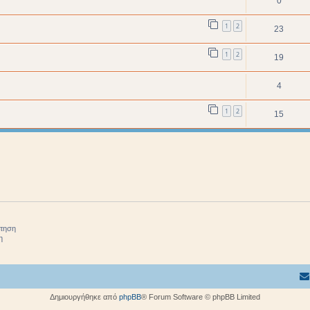
0
1
2
23
1
2
19
4
1
2
15
ήτηση
η
Δημιουργήθηκε από
phpBB
® Forum Software © phpBB Limited