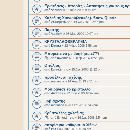
Ερωτήσεις - Απορίες - Απαντήσεις για τους κ
από
VasilisM
»
15 Ιούλ 2009 9:40 am
Χαλαζίας Χιονιού(λευκός)- Snow Quartz
από
Δεκατριούλης
»
14 Φεβ 2019 2:45 pm
Πυρίτης
από
VasilisM
»
03 Μαρ 2009 10:07 pm
ΚΡΥΣΤΑΛΛΟΘΕΡΑΠΕΙΑ
από
Dimitra
»
22 Μάιος 2008 6:56 pm
Μπορείτε να με βοηθήσετε???
από
Κωστας
»
05 Φεβ 2014 12:20 pm
Οπάλιος
από
Επισκέπτης
»
15 Δεκ 2008 11:12 pm
προσέλκυση σχέσης
από
marianna
»
14 Απρ 2013 2:31 pm
Μου ράγισε το κρίσταλλο
από
Andreas
»
22 Ιουν 2009 10:47 am
μοβ αχατης
από
marianna
»
20 Σεπ 2013 5:45 pm
Κρύσταλλος χαλαζίας
από
Επισκέπτης
»
16 Δεκ 2008 2:54 pm
απορία για καθαρισμό λίθων
από
kali
»
03 Ιουν 2013 11:30 pm