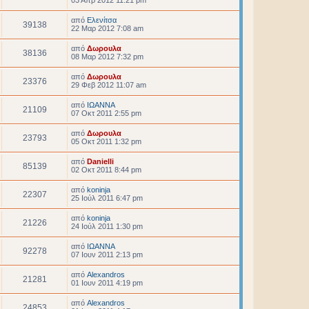
03 Απρ 2012 11:21 pm
από
Ελενίτσα
39138
22 Μαρ 2012 7:08 am
από
Δωρουλα
38136
08 Μαρ 2012 7:32 pm
από
Δωρουλα
23376
29 Φεβ 2012 11:07 am
από
ΙΩΑΝΝΑ
21109
07 Οκτ 2011 2:55 pm
από
Δωρουλα
23793
05 Οκτ 2011 1:32 pm
από
Danielli
85139
02 Οκτ 2011 8:44 pm
από
koninja
22307
25 Ιούλ 2011 6:47 pm
από
koninja
21226
24 Ιούλ 2011 1:30 pm
από
ΙΩΑΝΝΑ
92278
07 Ιουν 2011 2:13 pm
από
Alexandros
21281
01 Ιουν 2011 4:19 pm
από
Alexandros
24853