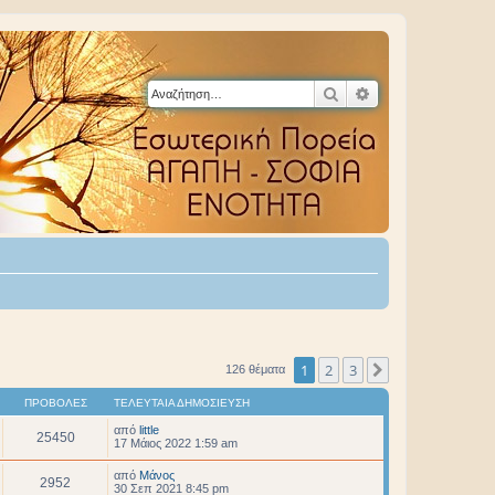
Αναζήτηση
Ειδική αναζήτηση
1
2
3
Επόμενη
126 θέματα
ΠΡΟΒΟΛΈΣ
ΤΕΛΕΥΤΑΊΑ ΔΗΜΟΣΊΕΥΣΗ
από
little
25450
17 Μάιος 2022 1:59 am
από
Μάνος
2952
30 Σεπ 2021 8:45 pm