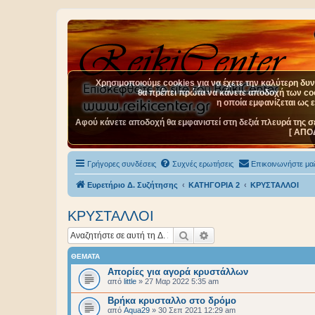
Χρησιμοποιούμε cookies για να έχετε την καλύτερη δυνα
θα πρέπει πρώτα να κάνετε αποδοχή των cook
η οποία εμφανίζεται ως 
Αφού κάνετε αποδοχή θα εμφανιστεί στη δεξιά πλευρά της σ
[ ΑΠΟ
Γρήγορες συνδέσεις
Συχνές ερωτήσεις
Επικοινωνήστε μαζ
Ευρετήριο Δ. Συζήτησης
ΚΑΤΗΓΟΡΙΑ 2
ΚΡΥΣΤΑΛΛΟΙ
ΚΡΥΣΤΑΛΛΟΙ
Αναζήτηση
Ειδική αναζήτηση
ΘΈΜΑΤΑ
Απορίες για αγορά κρυστάλλων
από
little
»
27 Μαρ 2022 5:35 am
Βρήκα κρυσταλλο στο δρόμο
από
Aqua29
»
30 Σεπ 2021 12:29 am