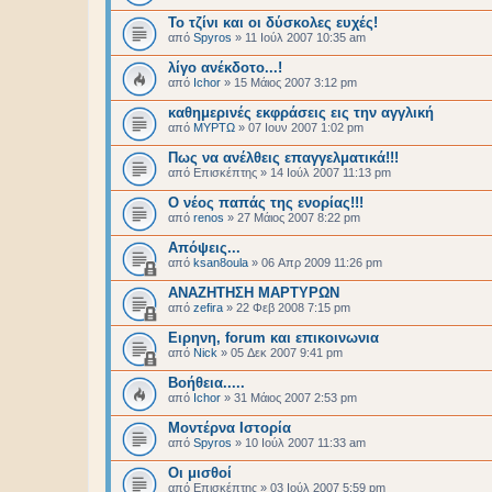
Το τζίνι και οι δύσκολες ευχές!
από
Spyros
»
11 Ιούλ 2007 10:35 am
λίγο ανέκδοτο...!
από
Ichor
»
15 Μάιος 2007 3:12 pm
καθημερινές εκφράσεις εις την αγγλική
από
ΜΥΡΤΩ
»
07 Ιουν 2007 1:02 pm
Πως να ανέλθεις επαγγελματικά!!!
από
Επισκέπτης
»
14 Ιούλ 2007 11:13 pm
Ο νέος παπάς της ενορίας!!!
από
renos
»
27 Μάιος 2007 8:22 pm
Απόψεις...
από
ksan8oula
»
06 Απρ 2009 11:26 pm
ΑΝΑΖΗΤΗΣΗ ΜΑΡΤΥΡΩΝ
από
zefira
»
22 Φεβ 2008 7:15 pm
Ειρηνη, forum και επικοινωνια
από
Nick
»
05 Δεκ 2007 9:41 pm
Βοήθεια.....
από
Ichor
»
31 Μάιος 2007 2:53 pm
Μοντέρνα Ιστορία
από
Spyros
»
10 Ιούλ 2007 11:33 am
Οι μισθοί
από
Επισκέπτης
»
03 Ιούλ 2007 5:59 pm