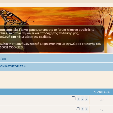
τή εμπειρία. Για να χρησιμοποιήσετε το forum ή/και να συνδεθείτε
ies, το οποίο σημαίνει και αποδοχή της πολιτικής μας,
επιλογή στο κάτω μέρος της σελίδας.
ελίδας η επιλογή Σύνδεση ή Login ανάλογα με τη γλώσσα επιλογής σας
ΔΟΧΗ COOKIES ]
ί μας
ΩΝ ΚΑΤΗΓΟΡΙΑΣ 4
ΑΠΑΝΤΉΣΕΙΣ
1
2
3
30
1
2
19