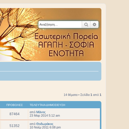
Αναζήτηση
Ειδική αναζήτηση
14 θέματα • Σελίδα
1
από
1
ΠΡΟΒΟΛΈΣ
ΤΕΛΕΥΤΑΊΑ ΔΗΜΟΣΊΕΥΣΗ
από
Μάνος
87464
23 Μαρ 2014 5:12 am
από
Θοδωράκος
51352
10 Νοέμ 2011 6:08 pm