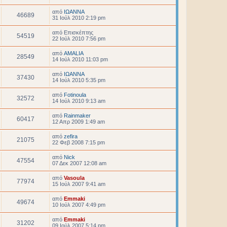
από
ΙΩΑΝΝΑ
46689
31 Ιούλ 2010 2:19 pm
από
Επισκέπτης
54519
22 Ιούλ 2010 7:56 pm
από
AMALIA
28549
14 Ιούλ 2010 11:03 pm
από
ΙΩΑΝΝΑ
37430
14 Ιούλ 2010 5:35 pm
από
Fotinoula
32572
14 Ιούλ 2010 9:13 am
από
Rainmaker
60417
12 Απρ 2009 1:49 am
από
zefira
21075
22 Φεβ 2008 7:15 pm
από
Nick
47554
07 Δεκ 2007 12:08 am
από
Vasoula
77974
15 Ιούλ 2007 9:41 am
από
Emmaki
49674
10 Ιούλ 2007 4:49 pm
από
Emmaki
31202
09 Ιούλ 2007 5:14 pm