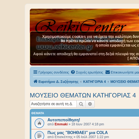
Χρησιμοποιούμε cookies για να έχετε την καλύτερη δυνα
θα πρέπει πρώτα να κάνετε αποδοχή των cook
η οποία εμφανίζεται ως 
Αφού κάνετε αποδοχή θα εμφανιστεί στη δεξιά πλευρά της σ
[ ΑΠΟ
Γρήγορες συνδέσεις
Συχνές ερωτήσεις
Επικοινωνήστε μαζ
Ευρετήριο Δ. Συζήτησης
ΚΑΤΗΓΟΡΙΑ 4
ΜΟΥΣΕΙΟ ΘΕΜΑΤ
ΜΟΥΣΕΙΟ ΘΕΜΑΤΩΝ ΚΑΤΗΓΟΡΙΑΣ 4
Αναζήτηση
Ειδική αναζήτηση
ΘΈΜΑΤΑ
Αυτοπεποίθηση!
από
Emmaki
»
18 Ιουν 2007 4:18 pm
Πως μας "ΒΟΗΘΑΕΙ" μια COLA
από
Επισκέπτης
»
05 Ιούλ 2007 1:22 pm