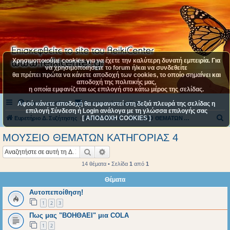
Χρησιμοποιούμε cookies για να έχετε την καλύτερη δυνατή εμπειρία. Για
να χρησιμοποιήσετε το forum ή/και να συνδεθείτε
θα πρέπει πρώτα να κάνετε αποδοχή των cookies, το οποίο σημαίνει και
αποδοχή της πολιτικής μας,
η οποία εμφανίζεται ως επιλογή στο κάτω μέρος της σελίδας.
Συχνές ερωτήσεις
Επικοινωνήστε μαζί μας
Αφού κάνετε αποδοχή θα εμφανιστεί στη δεξιά πλευρά της σελίδας η
επιλογή Σύνδεση ή Login ανάλογα με τη γλώσσα επιλογής σας
[ ΑΠΟΔΟΧΗ COOKIES ]
Α
Ευρετήριο Δ. Συζήτησης
ΚΑΤΗΓΟΡΙΑ 4
ΜΟΥΣΕΙΟ ΘΕΜΑΤΩΝ ΚΑΤΗΓΟΡΙΑΣ 4
ν
ΜΟΥΣΕΙΟ ΘΕΜΑΤΩΝ ΚΑΤΗΓΟΡΙΑΣ 4
α
Αναζήτηση
Ειδική αναζήτηση
ζ
14 θέματα • Σελίδα
1
από
1
ή
Θέματα
τ
Αυτοπεποίθηση!
η
1
2
3
σ
Πως μας "ΒΟΗΘΑΕΙ" μια COLA
η
1
2