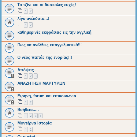
Το τζίνι και οι δύσκολες ευχές!
1
2
λίγο ανέκδοτο...!
1
2
καθημερινές εκφράσεις εις την αγγλική
Πως να ανέλθεις επαγγελματικά!!!
Ο νέος παπάς της ενορίας!!!
Απόψεις...
1
2
3
ΑΝΑΖΗΤΗΣΗ ΜΑΡΤΥΡΩΝ
Ειρηνη, forum και επικοινωνια
1
2
Βοήθεια.....
1
2
3
4
Μοντέρνα Ιστορία
1
2
Οι μισθοί