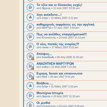
Το τζίνι και οι δύσκολες ευχές!
από
Spyros
»
11 Ιούλ 2007 10:35 am
λίγο ανέκδοτο...!
από
Ichor
»
15 Μάιος 2007 3:12 pm
καθημερινές εκφράσεις εις την αγγλική
από
ΜΥΡΤΩ
»
07 Ιουν 2007 1:02 pm
Πως να ανέλθεις επαγγελματικά!!!
από
Επισκέπτης
»
14 Ιούλ 2007 11:13 pm
Ο νέος παπάς της ενορίας!!!
από
renos
»
27 Μάιος 2007 8:22 pm
Απόψεις...
από
ksan8oula
»
06 Απρ 2009 11:26 pm
ΑΝΑΖΗΤΗΣΗ ΜΑΡΤΥΡΩΝ
από
zefira
»
22 Φεβ 2008 7:15 pm
Ειρηνη, forum και επικοινωνια
από
Nick
»
05 Δεκ 2007 9:41 pm
Βοήθεια.....
από
Ichor
»
31 Μάιος 2007 2:53 pm
Μοντέρνα Ιστορία
από
Spyros
»
10 Ιούλ 2007 11:33 am
Οι μισθοί
από
Επισκέπτης
»
03 Ιούλ 2007 5:59 pm