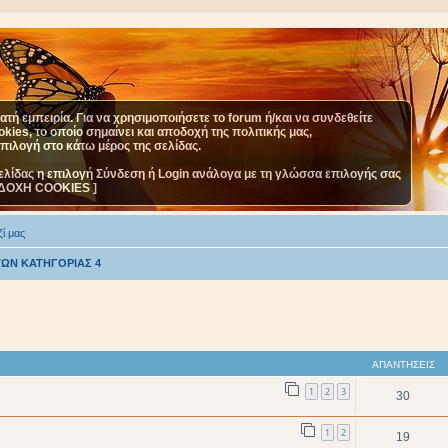
τή εμπειρία. Για να χρησιμοποιήσετε το forum ή/και να συνδεθείτε
ies, το οποίο σημαίνει και αποδοχή της πολιτικής μας,
επιλογή στο κάτω μέρος της σελίδας.
ελίδας η επιλογή Σύνδεση ή Login ανάλογα με τη γλώσσα επιλογής σας
ΔΟΧΗ COOKIES ]
ί μας
ΩΝ ΚΑΤΗΓΟΡΙΑΣ 4
ΑΠΑΝΤΉΣΕΙΣ
1
2
3
30
1
2
19