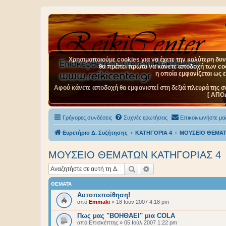
Χρησιμοποιούμε cookies για να έχετε την καλύτερη δυνα
θα πρέπει πρώτα να κάνετε αποδοχή των cook
η οποία εμφανίζεται ως 
Αφού κάνετε αποδοχή θα εμφανιστεί στη δεξιά πλευρά της σ
[ ΑΠΟ
Γρήγορες συνδέσεις
Συχνές ερωτήσεις
Επικοινωνήστε μαζ
Ευρετήριο Δ. Συζήτησης
ΚΑΤΗΓΟΡΙΑ 4
ΜΟΥΣΕΙΟ ΘΕΜΑΤ
ΜΟΥΣΕΙΟ ΘΕΜΑΤΩΝ ΚΑΤΗΓΟΡΙΑΣ 4
Αναζήτηση
Ειδική αναζήτηση
ΘΈΜΑΤΑ
Αυτοπεποίθηση!
από
Emmaki
»
18 Ιουν 2007 4:18 pm
Πως μας "ΒΟΗΘΑΕΙ" μια COLA
από
Επισκέπτης
»
05 Ιούλ 2007 1:22 pm