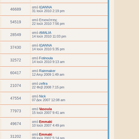
από
ΙΩΑΝΝΑ
46689
31 Ιούλ 2010 2:19 pm
από
Επισκέπτης
54519
22 Ιούλ 2010 7:56 pm
από
AMALIA
28549
14 Ιούλ 2010 11:03 pm
από
ΙΩΑΝΝΑ
37430
14 Ιούλ 2010 5:35 pm
από
Fotinoula
32572
14 Ιούλ 2010 9:13 am
από
Rainmaker
60417
12 Απρ 2009 1:49 am
από
zefira
21074
22 Φεβ 2008 7:15 pm
από
Nick
47554
07 Δεκ 2007 12:08 am
από
Vasoula
77973
15 Ιούλ 2007 9:41 am
από
Emmaki
49674
10 Ιούλ 2007 4:49 pm
από
Emmaki
31202
09 Ιούλ 2007 5:14 pm