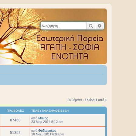
Αναζήτηση
Ειδική αναζήτηση
14 θέματα • Σελίδα
1
από
1
ΠΡΟΒΟΛΈΣ
ΤΕΛΕΥΤΑΊΑ ΔΗΜΟΣΊΕΥΣΗ
από
Μάνος
87460
23 Μαρ 2014 5:12 am
από
Θοδωράκος
51352
10 Νοέμ 2011 6:08 pm