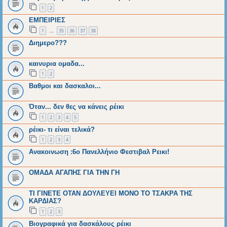
1
2
ΕΜΠΕΙΡΙΕΣ
1
35
36
37
38
…
Διημερο???
καινυρια ομαδα...
1
2
Βαθμοι και δασκαλοι...
Όταν... δεν θες να κάνεις ρέικι
1
2
3
4
5
ρέικι- τι είναι τελικά?
1
2
3
4
Aνακοινωση :6ο Πανελλήνιο Φεστιβαλ Ρεικι!
ΟΜΑΔΑ ΑΓΑΠΗΣ ΓΙΑ ΤΗΝ ΓΗ
ΤΙ ΓΙΝΕΤΕ ΟΤΑΝ ΔΟΥΛΕΥΕΙ ΜΟΝΟ ΤΟ ΤΣΑΚΡΑ ΤΗΣ
ΚΑΡΔΙΑΣ?
1
2
3
Βιογραφικά για δασκάλους ρέικι