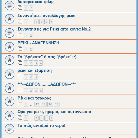
δυσαρεσκεια φιλης
1
2
Συναντήσεις ανταλλαγής ρέικι
1
4
5
6
7
…
Συναντησεις για Ρεικι απο κοντα Νο.2
1
2
ΡΕΙΚΙ - ΑΝΑΓΕΝΝΗΣΗ
1
2
Το "βρήκατε" ή σας "βρήκε"; :)
1
2
3
4
ρεικι και εξαρτιση
1
2
3
***---ΔΩΡΟΝ........ΑΔΩΡΟΝ---***
1
2
3
4
Ρέικι και τσάκρας
1
12
13
14
15
…
Ωρα για ρεικι, ηρεμια, και αυτογνωσια
1
4
5
6
7
…
Το πώς αντιδρά το νερό!