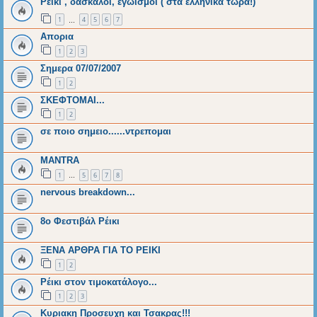
Ρείκι , δάσκαλοι, εγωισμοί ( στα ελληνικα τωρα!)
1
4
5
6
7
…
Απορια
1
2
3
Σημερα 07/07/2007
1
2
ΣΚΕΦΤΟΜΑΙ...
1
2
σε ποιο σημειο......ντρεπομαι
MANTRA
1
5
6
7
8
…
nervous breakdown...
8ο Φεστιβάλ Ρέικι
ΞΕΝΑ ΑΡΘΡΑ ΓΙΑ ΤΟ ΡΕΙΚΙ
1
2
Ρέικι στον τιμοκατάλογο...
1
2
3
Κυριακη Προσευχη και Τσακρας!!!