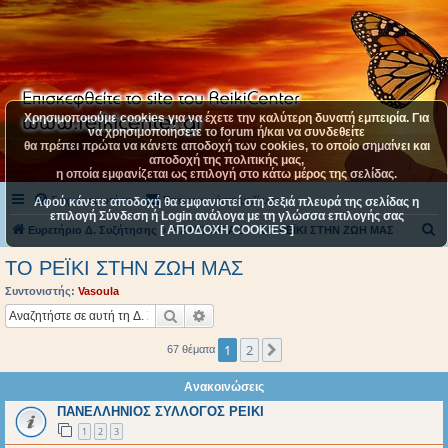
Χρησιμοποιούμε cookies για να έχετε την καλύτερη δυνατή εμπειρία. Για
να χρησιμοποιήσετε το forum ή/και να συνδεθείτε
θα πρέπει πρώτα να κάνετε αποδοχή των cookies, το οποίο σημαίνει και
αποδοχή της πολιτικής μας,
η οποία εμφανίζεται ως επιλογή στο κάτω μέρος της σελίδας.
Συχνές ερωτήσεις
Επικοινωνήστε μαζί μας
Αφού κάνετε αποδοχή θα εμφανιστεί στη δεξιά πλευρά της σελίδας η
επιλογή Σύνδεση ή Login ανάλογα με τη γλώσσα επιλογής σας
[ ΑΠΟΔΟΧΗ COOKIES ]
Α
Ευρετήριο Δ. Συζήτησης
ΚΑΤΗΓΟΡΙΑ 1
ΤΟ ΡΕΪΚΙ ΣΤΗΝ ΖΩΗ ΜΑΣ
ν
ΤΟ ΡΕΪΚΙ ΣΤΗΝ ΖΩΗ ΜΑΣ
α
Συντονιστής:
Vasoula
ζ
Αναζήτηση
Ειδική αναζήτηση
ή
1
2
Επόμενη
67 θέματα
τ
η
Ανακοινώσεις
σ
ΠΑΝΕΛΛΗΝΙΟΣ ΣΥΛΛΟΓΟΣ ΡΕΙΚΙ
η
1
2
3