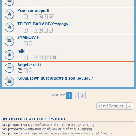
Ρεικι και σωμα!!!
1
7
8
9
10
…
ΤΡΙΤΟΣ ΒΑΘΜΟΣ-Υπέροχα!!
1
5
6
7
8
…
ΣΥΜΒΟΥΛΗ
1
2
reiki
1
9
10
11
12
…
Angelic reiki
1
2
Καθημερινη αυτοθεραπεια 1ου βαθμου?
1
2
Επόμενη
67 θέματα
Μετάβαση σε
ΠΡΟΣΒΆΣΕΙΣ ΣΕ ΑΥΤΉ ΤΗ Δ. ΣΥΖΉΤΗΣΗ
Δεν μπορείτε
να δημοσιεύετε νέα θέματα σε αυτή τη Δ. Συζήτηση
Δεν μπορείτε
να απαντάτε σε θέματα σε αυτή τη Δ. Συζήτηση
Δεν μπορείτε
να επεξεργάζεστε τις δημοσιεύσεις σας σε αυτή τη Δ. Συζήτηση