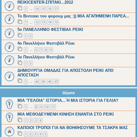
REIKICENTER-ΣΠΙΤΑΚΙ...2012
1
14
15
16
17
…
To Βιντεακι του φορουμ μας :)) ΜΙΑ ΑΓΑΠΗΜΕΝΗ ΠΑΡΕΑ...
1
12
13
14
15
…
5ο ΠΑΝΕΛΛΗΝΙΟ ΦΕΣΤΙΒΑΛ ΡΕΙΚΙ
1
2
4ο Πανελλήνιο Φεστιβάλ Ρέικι
1
6
7
8
9
…
3ο Πανελλήνιο Φεστιβάλ Ρέικι
1
2
ΔΗΜΙΟΥΡΓΙΑ ΟΜΑΔΑΣ ΓΙΑ ΑΠΟΣΤΟΛΗ ΡΕΙΚΙ ΑΠΟ
ΑΠΟΣΤΑΣΗ
1
44
45
46
47
…
Θέματα
ΜΙΑ ''ΓΕΛOΙΑ'' ΙΣΤΟΡΙΑ...΄Η ΜΙΑ ΙΣΤΟΡΙΑ ΓΙΑ ΓΕΛΙΑ?
1
8
9
10
11
…
ΜΙΑ ΜΕΘΟΔΕΥΜΕΝΗ ΚΙΝΗΣΗ ΕΝΑΝΤΙΑ ΣΤΟ ΡΕΙΚΙ
1
2
3
4
ΚΑΠΟΙΟΙ ΤΡΟΠΟΙ ΓΙΑ ΝΑ ΒΟΗΘΗΣΟΥΜΕ ΤΑ ΤΣΑΚΡΑ ΜΑΣ
1
2
3
4
5