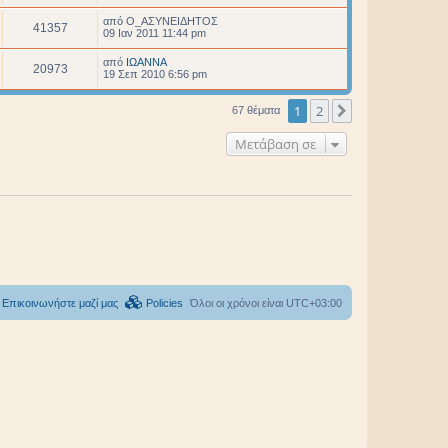
από
O_ΑΣΥΝΕΙΔΗΤΟΣ
41357
09 Ιαν 2011 11:44 pm
από
ΙΩΑΝΝΑ
20973
19 Σεπ 2010 6:56 pm
1
2
Επόμενη
67 θέματα
Μετάβαση σε
Επικοινωνήστε μαζί μας
Policies
Όλοι οι χρόνοι είναι
UTC+03:00