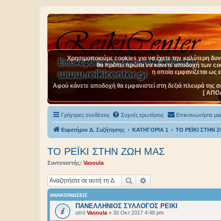
Χρησιμοποιούμε cookies για να έχετε την καλύτερη δυνα
θα πρέπει πρώτα να κάνετε αποδοχή των cook
η οποία εμφανίζεται ως 
Αφού κάνετε αποδοχή θα εμφανιστεί στη δεξιά πλευρά της σ
[ ΑΠΟ
Γρήγορες συνδέσεις
Συχνές ερωτήσεις
Επικοινωνήστε μαζ
Ευρετήριο Δ. Συζήτησης
ΚΑΤΗΓΟΡΙΑ 1
ΤΟ ΡΕΪΚΙ ΣΤΗΝ 
ΤΟ ΡΕΪΚΙ ΣΤΗΝ ΖΩΗ ΜΑΣ
Συντονιστής:
Vasoula
Αναζήτηση
Ειδική αναζήτηση
ΑΝΑΚΟΙΝΏΣΕΙΣ
ΠΑΝΕΛΛΗΝΙΟΣ ΣΥΛΛΟΓΟΣ ΡΕΙΚΙ
από
Vasoula
»
30 Οκτ 2017 4:48 pm