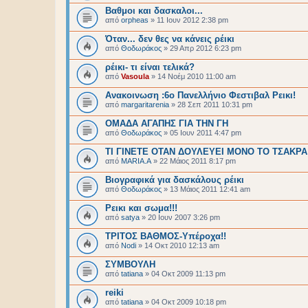
Βαθμοι και δασκαλοι...
από
orpheas
»
11 Ιουν 2012 2:38 pm
Όταν... δεν θες να κάνεις ρέικι
από
Θοδωράκος
»
29 Απρ 2012 6:23 pm
ρέικι- τι είναι τελικά?
από
Vasoula
»
14 Νοέμ 2010 11:00 am
Aνακοινωση :6ο Πανελλήνιο Φεστιβαλ Ρεικι!
από
margaritarenia
»
28 Σεπ 2011 10:31 pm
ΟΜΑΔΑ ΑΓΑΠΗΣ ΓΙΑ ΤΗΝ ΓΗ
από
Θοδωράκος
»
05 Ιουν 2011 4:47 pm
ΤΙ ΓΙΝΕΤΕ ΟΤΑΝ ΔΟΥΛΕΥΕΙ ΜΟΝΟ ΤΟ ΤΣΑΚΡΑ
από
MARIA.Α
»
22 Μάιος 2011 8:17 pm
Βιογραφικά για δασκάλους ρέικι
από
Θοδωράκος
»
13 Μάιος 2011 12:41 am
Ρεικι και σωμα!!!
από
satya
»
20 Ιουν 2007 3:26 pm
ΤΡΙΤΟΣ ΒΑΘΜΟΣ-Υπέροχα!!
από
Nodi
»
14 Οκτ 2010 12:13 am
ΣΥΜΒΟΥΛΗ
από
tatiana
»
04 Οκτ 2009 11:13 pm
reiki
από
tatiana
»
04 Οκτ 2009 10:18 pm