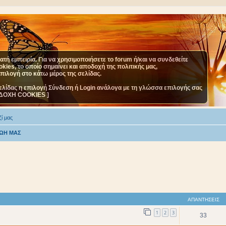
τή εμπειρία. Για να χρησιμοποιήσετε το forum ή/και να συνδεθείτε
ies, το οποίο σημαίνει και αποδοχή της πολιτικής μας,
επιλογή στο κάτω μέρος της σελίδας.
ελίδας η επιλογή Σύνδεση ή Login ανάλογα με τη γλώσσα επιλογής σας
ΔΟΧΗ COOKIES ]
ί μας
ΖΩΗ ΜΑΣ
ΑΠΑΝΤΉΣΕΙΣ
1
2
3
33