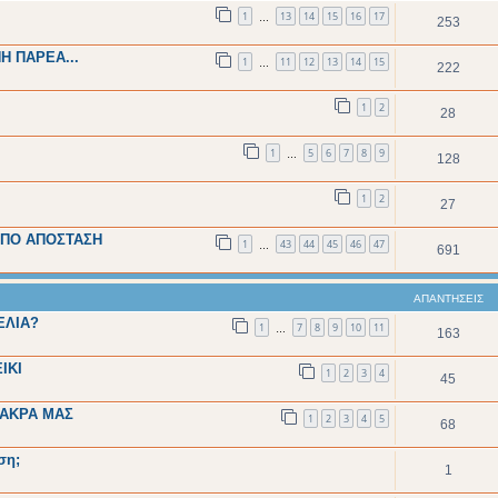
1
13
14
15
16
17
…
253
ΝΗ ΠΑΡΕΑ...
1
11
12
13
14
15
…
222
1
2
28
1
5
6
7
8
9
…
128
1
2
27
ΑΠΟ ΑΠΟΣΤΑΣΗ
1
43
44
45
46
47
…
691
ΑΠΑΝΤΉΣΕΙΣ
ΓΕΛΙΑ?
1
7
8
9
10
11
…
163
ΙΚΙ
1
2
3
4
45
ΣΑΚΡΑ ΜΑΣ
1
2
3
4
5
68
ση;
1