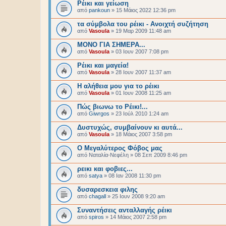
Ρέικι και γείωση
από
pankoun
»
15 Μάιος 2022 12:36 pm
τα σύμβολα του ρέικι - Ανοιχτή συζήτηση
από
Vasoula
»
19 Μαρ 2009 11:48 am
ΜΟΝΟ ΓΙΑ ΣΗΜΕΡΑ...
από
Vasoula
»
03 Ιουν 2007 7:08 pm
Ρέικι και μαγεία!
από
Vasoula
»
28 Ιουν 2007 11:37 am
Η αλήθεια μου για το ρέικι
από
Vasoula
»
01 Ιουν 2008 11:25 am
Πώς βιωνω το Ρέικι!...
από
Giwrgos
»
23 Ιούλ 2010 1:24 am
Δυστυχώς, συμβαίνουν κι αυτά...
από
Vasoula
»
18 Μάιος 2007 3:58 pm
Ο Μεγαλύτερος Φόβος μας
από
Nαταλία-Νεφέλη
»
08 Σεπ 2009 8:46 pm
ρεικι και φοβιες...
από
satya
»
08 Ιαν 2008 11:30 pm
δυσαρεσκεια φιλης
από
chagall
»
25 Ιουν 2008 9:20 am
Συναντήσεις ανταλλαγής ρέικι
από
spiros
»
14 Μάιος 2007 2:58 pm