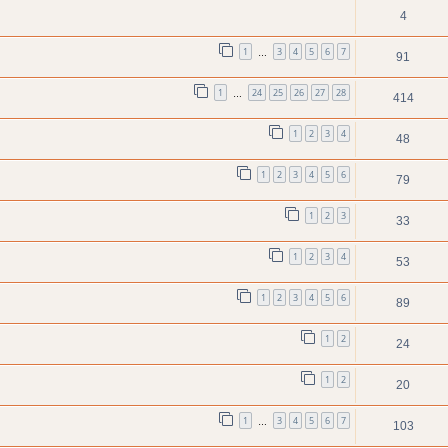
4
1
3
4
5
6
7
…
91
1
24
25
26
27
28
…
414
1
2
3
4
48
1
2
3
4
5
6
79
1
2
3
33
1
2
3
4
53
1
2
3
4
5
6
89
1
2
24
1
2
20
1
3
4
5
6
7
…
103