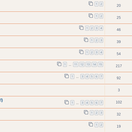
1
2
20
1
2
25
1
2
3
4
46
1
2
3
39
1
2
3
4
54
1
11
12
13
14
15
…
217
1
3
4
5
6
7
…
92
3
!)
102
1
3
4
5
6
7
…
1
2
3
32
1
2
19