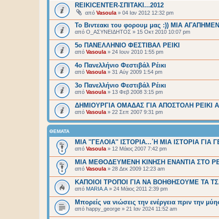
REIKICENTER-ΣΠΙΤΑΚΙ...2012
από
Vasoula
»
04 Ιαν 2012 12:32 pm
To Βιντεακι του φορουμ μας :)) ΜΙΑ ΑΓΑΠΗΜΕ
από
O_ΑΣΥΝΕΙΔΗΤΟΣ
»
15 Οκτ 2010 10:07 pm
5ο ΠΑΝΕΛΛΗΝΙΟ ΦΕΣΤΙΒΑΛ ΡΕΙΚΙ
από
Vasoula
»
24 Ιουν 2010 1:55 pm
4ο Πανελλήνιο Φεστιβάλ Ρέικι
από
Vasoula
»
31 Αύγ 2009 1:54 pm
3ο Πανελλήνιο Φεστιβάλ Ρέικι
από
Vasoula
»
13 Φεβ 2008 3:15 pm
ΔΗΜΙΟΥΡΓΙΑ ΟΜΑΔΑΣ ΓΙΑ ΑΠΟΣΤΟΛΗ ΡΕΙΚΙ 
από
Vasoula
»
22 Σεπ 2007 9:31 pm
ΘΈΜΑΤΑ
ΜΙΑ ''ΓΕΛOΙΑ'' ΙΣΤΟΡΙΑ...΄Η ΜΙΑ ΙΣΤΟΡΙΑ ΓΙΑ 
από
Vasoula
»
12 Μάιος 2007 7:42 pm
ΜΙΑ ΜΕΘΟΔΕΥΜΕΝΗ ΚΙΝΗΣΗ ΕΝΑΝΤΙΑ ΣΤΟ ΡΕ
από
Vasoula
»
28 Δεκ 2009 12:23 am
ΚΑΠΟΙΟΙ ΤΡΟΠΟΙ ΓΙΑ ΝΑ ΒΟΗΘΗΣΟΥΜΕ ΤΑ Τ
από
MARIA.Α
»
24 Μάιος 2011 2:39 pm
Μπορείς να νιώσεις την ενέργεια πριν την μύη
από
happy_george
»
21 Ιαν 2024 11:52 am