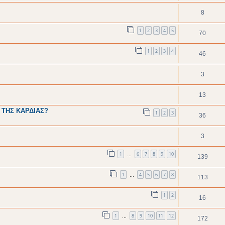
8
1
2
3
4
5
70
1
2
3
4
46
3
13
 ΤΗΣ ΚΑΡΔΙΑΣ?
1
2
3
36
3
1
6
7
8
9
10
…
139
1
4
5
6
7
8
…
113
1
2
16
1
8
9
10
11
12
…
172