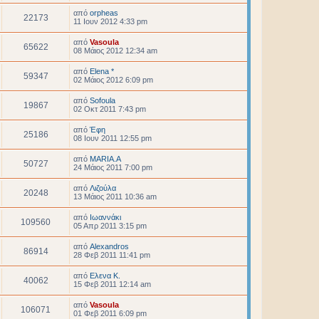
από
orpheas
22173
11 Ιουν 2012 4:33 pm
από
Vasoula
65622
08 Μάιος 2012 12:34 am
από
Elena *
59347
02 Μάιος 2012 6:09 pm
από
Sofoula
19867
02 Οκτ 2011 7:43 pm
από
Έφη
25186
08 Ιουν 2011 12:55 pm
από
MARIA.Α
50727
24 Μάιος 2011 7:00 pm
από
Λιζούλα
20248
13 Μάιος 2011 10:36 am
από
Ιωαννάκι
109560
05 Απρ 2011 3:15 pm
από
Alexandros
86914
28 Φεβ 2011 11:41 pm
από
Ελενα Κ.
40062
15 Φεβ 2011 12:14 am
από
Vasoula
106071
01 Φεβ 2011 6:09 pm