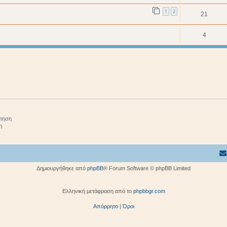
1
2
21
4
ήτηση
η
Δημιουργήθηκε από
phpBB
® Forum Software © phpBB Limited
Ελληνική μετάφραση από το
phpbbgr.com
Απόρρητο
|
Όροι