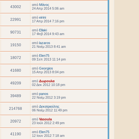
από
Μάνος
43002
24 Απρ 2014 5:06 am
από
eirini
22991
17 Απρ 2014 7:16 pm
από
Ellaki
90731
17 Φεβ 2014 9:43 am
από
lazaros
19150
21 Νοέμ 2013 8:41 am
από
Elen75
18072
09 Σεπ 2013 11:14 pm
από
Georgios
41680
15 Απρ 2013 8:04 pm
από
Δωρουλα
49209
02 Δεκ 2012 10:18 pm
από
panos
39489
22 Νοέμ 2012 3:19 pm
από
Δεκατριούλης
214768
06 Νοέμ 2012 11:49 pm
από
Vasoula
20972
23 Ιούλ 2012 2:49 pm
από
Elen75
41190
12 Ιουν 2012 7:18 am