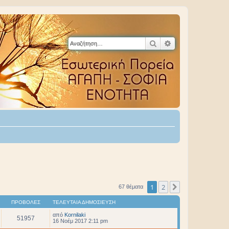
Αναζήτηση
Ειδική αναζήτηση
1
2
Επόμενη
67 θέματα
ΠΡΟΒΟΛΈΣ
ΤΕΛΕΥΤΑΊΑ ΔΗΜΟΣΊΕΥΣΗ
από
Kornilaki
51957
16 Νοέμ 2017 2:11 pm