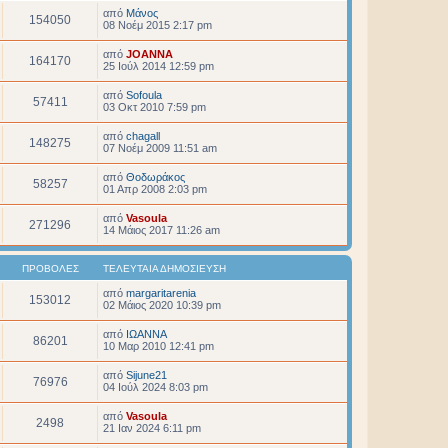
από
Μάνος
154050
08 Νοέμ 2015 2:17 pm
από
JOANNA
164170
25 Ιούλ 2014 12:59 pm
από
Sofoula
57411
03 Οκτ 2010 7:59 pm
από
chagall
148275
07 Νοέμ 2009 11:51 am
από
Θοδωράκος
58257
01 Απρ 2008 2:03 pm
από
Vasoula
271296
14 Μάιος 2017 11:26 am
ΠΡΟΒΟΛΈΣ
ΤΕΛΕΥΤΑΊΑ ΔΗΜΟΣΊΕΥΣΗ
από
margaritarenia
153012
02 Μάιος 2020 10:39 pm
από
ΙΩΑΝΝΑ
86201
10 Μαρ 2010 12:41 pm
από
Sijune21
76976
04 Ιούλ 2024 8:03 pm
από
Vasoula
2498
21 Ιαν 2024 6:11 pm