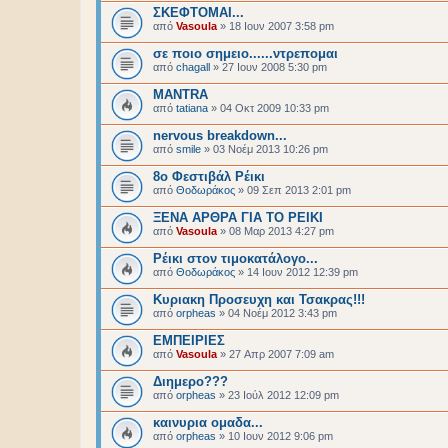
ΣΚΕΦΤΟΜΑΙ...
από
Vasoula
»
18 Ιουν 2007 3:58 pm
σε ποιο σημειο......ντρεπομαι
από
chagall
»
27 Ιουν 2008 5:30 pm
MANTRA
από
tatiana
»
04 Οκτ 2009 10:33 pm
nervous breakdown...
από
smile
»
03 Νοέμ 2013 10:26 pm
8ο Φεστιβάλ Ρέικι
από
Θοδωράκος
»
09 Σεπ 2013 2:01 pm
ΞΕΝΑ ΑΡΘΡΑ ΓΙΑ ΤΟ ΡΕΙΚΙ
από
Vasoula
»
08 Μαρ 2013 4:27 pm
Ρέικι στον τιμοκατάλογο...
από
Θοδωράκος
»
14 Ιουν 2012 12:39 pm
Κυριακη Προσευχη και Τσακρας!!!
από
orpheas
»
04 Νοέμ 2012 3:43 pm
ΕΜΠΕΙΡΙΕΣ
από
Vasoula
»
27 Απρ 2007 7:09 am
Διημερο???
από
orpheas
»
23 Ιούλ 2012 12:09 pm
καινυρια ομαδα...
από
orpheas
»
10 Ιουν 2012 9:06 pm