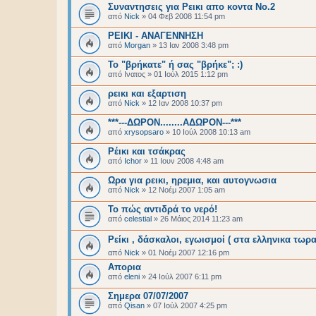
Συναντησεις για Ρεικι απο κοντα Νο.2
από
Nick
»
04 Φεβ 2008 11:54 pm
ΡΕΙΚΙ - ΑΝΑΓΕΝΝΗΣΗ
από
Morgan
»
13 Ιαν 2008 3:48 pm
Το "βρήκατε" ή σας "βρήκε"; :)
από
Ινατος
»
01 Ιούλ 2015 1:12 pm
ρεικι και εξαρτιση
από
Nick
»
12 Ιαν 2008 10:37 pm
***---ΔΩΡΟΝ........ΑΔΩΡΟΝ---***
από
xrysopsaro
»
10 Ιούλ 2008 10:13 am
Ρέικι και τσάκρας
από
Ichor
»
11 Ιουν 2008 4:48 am
Ωρα για ρεικι, ηρεμια, και αυτογνωσια
από
Nick
»
12 Νοέμ 2007 1:05 am
Το πώς αντιδρά το νερό!
από
celestial
»
26 Μάιος 2014 11:23 am
Ρείκι , δάσκαλοι, εγωισμοί ( στα ελληνικα τωρα
από
Nick
»
01 Νοέμ 2007 12:16 pm
Απορια
από
eleni
»
24 Ιούλ 2007 6:11 pm
Σημερα 07/07/2007
από
Qisan
»
07 Ιούλ 2007 4:25 pm