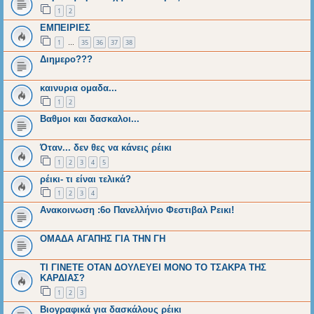
1
2
ΕΜΠΕΙΡΙΕΣ
1
35
36
37
38
…
Διημερο???
καινυρια ομαδα...
1
2
Βαθμοι και δασκαλοι...
Όταν... δεν θες να κάνεις ρέικι
1
2
3
4
5
ρέικι- τι είναι τελικά?
1
2
3
4
Aνακοινωση :6ο Πανελλήνιο Φεστιβαλ Ρεικι!
ΟΜΑΔΑ ΑΓΑΠΗΣ ΓΙΑ ΤΗΝ ΓΗ
ΤΙ ΓΙΝΕΤΕ ΟΤΑΝ ΔΟΥΛΕΥΕΙ ΜΟΝΟ ΤΟ ΤΣΑΚΡΑ ΤΗΣ
ΚΑΡΔΙΑΣ?
1
2
3
Βιογραφικά για δασκάλους ρέικι