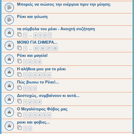
Μπορείς να νιώσεις την ενέργεια πριν την μύηση;
Ρέικι και γείωση
τα σύμβολα του ρέικι - Ανοιχτή συζήτηση
1
4
5
6
7
…
ΜΟΝΟ ΓΙΑ ΣΗΜΕΡΑ...
1
25
26
27
28
…
Ρέικι και μαγεία!
1
2
3
4
Η αλήθεια μου για το ρέικι
1
2
3
4
5
6
Πώς βιωνω το Ρέικι!...
1
2
3
Δυστυχώς, συμβαίνουν κι αυτά...
1
2
3
4
Ο Μεγαλύτερος Φόβος μας
1
2
3
4
5
6
ρεικι και φοβιες...
1
2