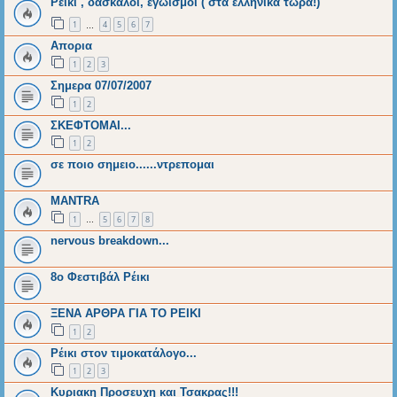
Ρείκι , δάσκαλοι, εγωισμοί ( στα ελληνικα τωρα!)
1
4
5
6
7
…
Απορια
1
2
3
Σημερα 07/07/2007
1
2
ΣΚΕΦΤΟΜΑΙ...
1
2
σε ποιο σημειο......ντρεπομαι
MANTRA
1
5
6
7
8
…
nervous breakdown...
8ο Φεστιβάλ Ρέικι
ΞΕΝΑ ΑΡΘΡΑ ΓΙΑ ΤΟ ΡΕΙΚΙ
1
2
Ρέικι στον τιμοκατάλογο...
1
2
3
Κυριακη Προσευχη και Τσακρας!!!