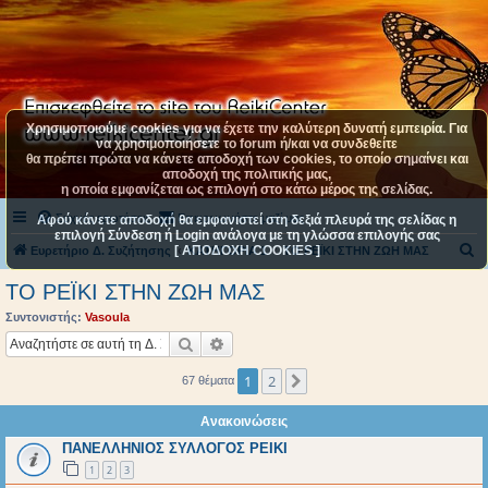
Χρησιμοποιούμε cookies για να έχετε την καλύτερη δυνατή εμπειρία. Για
να χρησιμοποιήσετε το forum ή/και να συνδεθείτε
θα πρέπει πρώτα να κάνετε αποδοχή των cookies, το οποίο σημαίνει και
αποδοχή της πολιτικής μας,
η οποία εμφανίζεται ως επιλογή στο κάτω μέρος της σελίδας.
Συχνές ερωτήσεις
Επικοινωνήστε μαζί μας
Αφού κάνετε αποδοχή θα εμφανιστεί στη δεξιά πλευρά της σελίδας η
επιλογή Σύνδεση ή Login ανάλογα με τη γλώσσα επιλογής σας
[ ΑΠΟΔΟΧΗ COOKIES ]
Α
Ευρετήριο Δ. Συζήτησης
ΚΑΤΗΓΟΡΙΑ 1
ΤΟ ΡΕΪΚΙ ΣΤΗΝ ΖΩΗ ΜΑΣ
ν
ΤΟ ΡΕΪΚΙ ΣΤΗΝ ΖΩΗ ΜΑΣ
α
Συντονιστής:
Vasoula
ζ
Αναζήτηση
Ειδική αναζήτηση
ή
1
2
Επόμενη
67 θέματα
τ
η
Ανακοινώσεις
σ
ΠΑΝΕΛΛΗΝΙΟΣ ΣΥΛΛΟΓΟΣ ΡΕΙΚΙ
η
1
2
3