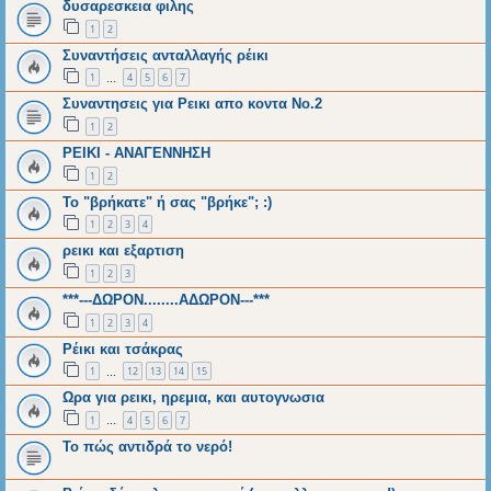
δυσαρεσκεια φιλης
1
2
Συναντήσεις ανταλλαγής ρέικι
1
4
5
6
7
…
Συναντησεις για Ρεικι απο κοντα Νο.2
1
2
ΡΕΙΚΙ - ΑΝΑΓΕΝΝΗΣΗ
1
2
Το "βρήκατε" ή σας "βρήκε"; :)
1
2
3
4
ρεικι και εξαρτιση
1
2
3
***---ΔΩΡΟΝ........ΑΔΩΡΟΝ---***
1
2
3
4
Ρέικι και τσάκρας
1
12
13
14
15
…
Ωρα για ρεικι, ηρεμια, και αυτογνωσια
1
4
5
6
7
…
Το πώς αντιδρά το νερό!