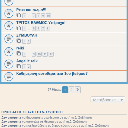
Ρεικι και σωμα!!!
1
7
8
9
10
…
ΤΡΙΤΟΣ ΒΑΘΜΟΣ-Υπέροχα!!
1
5
6
7
8
…
ΣΥΜΒΟΥΛΗ
1
2
reiki
1
9
10
11
12
…
Angelic reiki
1
2
Καθημερινη αυτοθεραπεια 1ου βαθμου?
1
2
Επόμενη
67 θέματα
Μετάβαση σε
ΠΡΟΣΒΆΣΕΙΣ ΣΕ ΑΥΤΉ ΤΗ Δ. ΣΥΖΉΤΗΣΗ
Δεν μπορείτε
να δημοσιεύετε νέα θέματα σε αυτή τη Δ. Συζήτηση
Δεν μπορείτε
να απαντάτε σε θέματα σε αυτή τη Δ. Συζήτηση
Δεν μπορείτε
να επεξεργάζεστε τις δημοσιεύσεις σας σε αυτή τη Δ. Συζήτηση