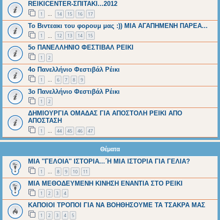
REIKICENTER-ΣΠΙΤΑΚΙ...2012
1
14
15
16
17
…
To Βιντεακι του φορουμ μας :)) ΜΙΑ ΑΓΑΠΗΜΕΝΗ ΠΑΡΕΑ...
1
12
13
14
15
…
5ο ΠΑΝΕΛΛΗΝΙΟ ΦΕΣΤΙΒΑΛ ΡΕΙΚΙ
1
2
4ο Πανελλήνιο Φεστιβάλ Ρέικι
1
6
7
8
9
…
3ο Πανελλήνιο Φεστιβάλ Ρέικι
1
2
ΔΗΜΙΟΥΡΓΙΑ ΟΜΑΔΑΣ ΓΙΑ ΑΠΟΣΤΟΛΗ ΡΕΙΚΙ ΑΠΟ
ΑΠΟΣΤΑΣΗ
1
44
45
46
47
…
Θέματα
ΜΙΑ ''ΓΕΛOΙΑ'' ΙΣΤΟΡΙΑ...΄Η ΜΙΑ ΙΣΤΟΡΙΑ ΓΙΑ ΓΕΛΙΑ?
1
8
9
10
11
…
ΜΙΑ ΜΕΘΟΔΕΥΜΕΝΗ ΚΙΝΗΣΗ ΕΝΑΝΤΙΑ ΣΤΟ ΡΕΙΚΙ
1
2
3
4
ΚΑΠΟΙΟΙ ΤΡΟΠΟΙ ΓΙΑ ΝΑ ΒΟΗΘΗΣΟΥΜΕ ΤΑ ΤΣΑΚΡΑ ΜΑΣ
1
2
3
4
5