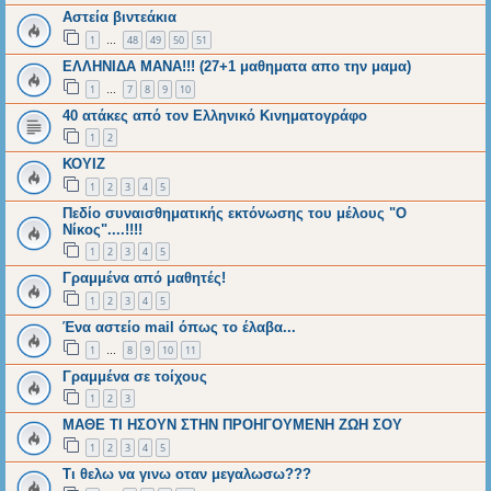
Αστεία βιντεάκια
1
48
49
50
51
…
ΕΛΛΗΝΙΔΑ ΜΑΝΑ!!! (27+1 μαθηματα απο την μαμα)
1
7
8
9
10
…
40 ατάκες από τον Ελληνικό Κινηματογράφο
1
2
ΚΟΥΙΖ
1
2
3
4
5
Πεδίο συναισθηματικής εκτόνωσης του μέλους "Ο
Νίκος"....!!!!
1
2
3
4
5
Γραμμένα από μαθητές!
1
2
3
4
5
Ένα αστείο mail όπως το έλαβα...
1
8
9
10
11
…
Γραμμένα σε τοίχους
1
2
3
ΜΑΘΕ ΤΙ ΗΣΟΥΝ ΣΤΗΝ ΠΡΟΗΓΟΥΜΕΝΗ ΖΩΗ ΣΟΥ
1
2
3
4
5
Τι θελω να γινω οταν μεγαλωσω???