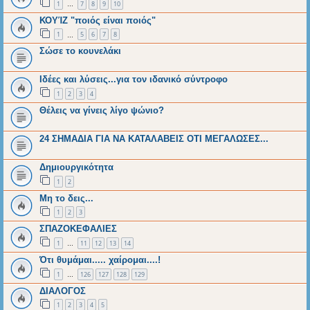
1
7
8
9
10
…
ΚΟΥΊΖ "ποιός είναι ποιός"
1
5
6
7
8
…
Σώσε το κουνελάκι
Ιδέες και λύσεις...για τον ιδανικό σύντροφο
1
2
3
4
Θέλεις να γίνεις λίγο ψώνιο?
24 ΣΗΜΑΔΙΑ ΓΙΑ ΝΑ ΚΑΤΑΛΑΒΕΙΣ ΟΤΙ ΜΕΓΑΛΩΣΕΣ...
Δημιουργικότητα
1
2
Μη το δεις...
1
2
3
ΣΠΑΖΟΚΕΦΑΛΙΕΣ
1
11
12
13
14
…
Ότι θυμάμαι..... χαίρομαι....!
1
126
127
128
129
…
ΔΙΑΛΟΓΟΣ
1
2
3
4
5