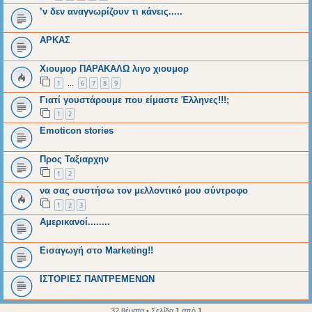
’ν δεν αναγνωρίζουν τι κάνεις.....
ΑΡΚΑΣ
Χιουμορ ΠΑΡΑΚΑΛΩ λιγο χιουμορ
1
6
7
8
9
…
Γιατί γουστάρουμε που είμαστε Έλληνες!!!;
1
2
Emoticon stories
Προς Ταξιαρχην
1
2
να σας συστήσω τον μελλοντικό μου σύντροφο
1
2
3
Αμερικανοί........
Εισαγωγή στο Marketing!!
ΙΣΤΟΡΙΕΣ ΠΑΝΤΡΕΜΕΝΩΝ
32 θέματα • Σελίδα
1
από
1