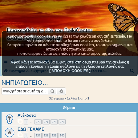
Χρησιμοποιούμε cookies για να έχετε την καλύτερη δυνατή εμπειρία. Για
να χρησιμοποιήσετε το forum ή/και να συνδεθείτε
θα πρέπει πρώτα να κάνετε αποδοχή των cookies, το οποίο σημαίνει και
αποδοχή της πολιτικής μας,
η οποία εμφανίζεται ως επιλογή στο κάτω μέρος της σελίδας.
Συχνές ερωτήσεις
Επικοινωνήστε μαζί μας
Αφού κάνετε αποδοχή θα εμφανιστεί στη δεξιά πλευρά της σελίδας η
επιλογή Σύνδεση ή Login ανάλογα με τη γλώσσα επιλογής σας
[ ΑΠΟΔΟΧΗ COOKIES ]
Α
Ευρετήριο Δ. Συζήτησης
ΚΑΤΗΓΟΡΙΑ 4
ΝΗΠΙΑΓΩΓΕΙΟ...
ν
ΝΗΠΙΑΓΩΓΕΙΟ...
α
Αναζήτηση
Ειδική αναζήτηση
ζ
32 θέματα • Σελίδα
1
από
1
ή
Θέματα
τ
Ανέκδοτα
η
1
273
274
275
276
σ
…
ΕΔΩ ΓΕΛΑΜΕ
η
1
137
138
139
140
…