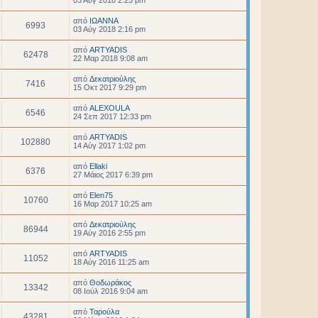
03 Αύγ 2018 2:25 pm
από
ΙΩΑΝΝΑ
6993
03 Αύγ 2018 2:16 pm
από
ARTYADIS
62478
22 Μαρ 2018 9:08 am
από
Δεκατριούλης
7416
15 Οκτ 2017 9:29 pm
από
ALEXOULA
6546
24 Σεπ 2017 12:33 pm
από
ARTYADIS
102880
14 Αύγ 2017 1:02 pm
από
Ellaki
6376
27 Μάιος 2017 6:39 pm
από
Elen75
10760
16 Μαρ 2017 10:25 am
από
Δεκατριούλης
86944
19 Αύγ 2016 2:55 pm
από
ARTYADIS
11052
18 Αύγ 2016 11:25 am
από
Θοδωράκος
13342
08 Ιούλ 2016 9:04 am
από
Ταρούλα
43281