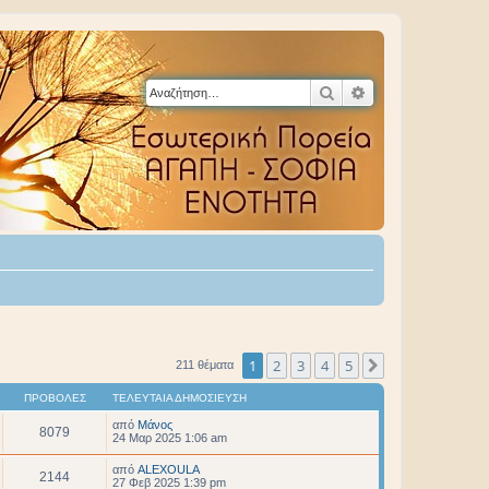
Αναζήτηση
Ειδική αναζήτηση
1
2
3
4
5
Επόμενη
211 θέματα
ΠΡΟΒΟΛΈΣ
ΤΕΛΕΥΤΑΊΑ ΔΗΜΟΣΊΕΥΣΗ
από
Μάνος
8079
24 Μαρ 2025 1:06 am
από
ALEXOULA
2144
27 Φεβ 2025 1:39 pm