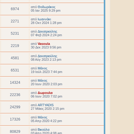
από
Θοδωράκος
6974
05 Ιαν 2025 9:29 pm
από
Ιωαννάκι
2271
28 Οκτ 2024 1:28 pm
από
Δεκατριούλης
5231
07 Φεβ 2024 2:24 pm
από
Vasoula
2219
30 Δεκ 2023 9:56 pm
από
Δεκατριούλης
4581
08 Αύγ 2023 2:13 pm
από
Μάνος
6531
19 Ιούλ 2023 7:44 pm
από
Μάνος
14324
20 Ιουν 2020 2:03 pm
από
Δωρουλα
22236
06 Ιουν 2020 7:02 pm
από
ARTYADIS
24299
27 Μάιος 2020 2:15 pm
από
Μάνος
17326
05 Απρ 2020 4:22 pm
από
Βικούλα
80829
03 Απρ 2020 4:08 am