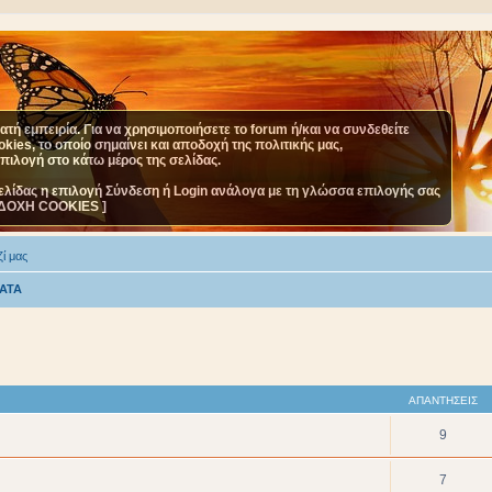
τή εμπειρία. Για να χρησιμοποιήσετε το forum ή/και να συνδεθείτε
ies, το οποίο σημαίνει και αποδοχή της πολιτικής μας,
επιλογή στο κάτω μέρος της σελίδας.
ελίδας η επιλογή Σύνδεση ή Login ανάλογα με τη γλώσσα επιλογής σας
ΔΟΧΗ COOKIES ]
ί μας
ΑΤΑ
ΑΠΑΝΤΉΣΕΙΣ
9
7