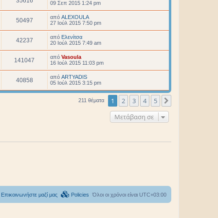
35616
09 Σεπ 2015 1:24 pm
από
ALEXOULA
50497
27 Ιούλ 2015 7:50 pm
από
Ελενίτσα
42237
20 Ιούλ 2015 7:49 am
από
Vasoula
141047
16 Ιούλ 2015 11:03 pm
από
ARTYADIS
40858
05 Ιούλ 2015 3:15 pm
1
2
3
4
5
Επόμενη
211 θέματα
Μετάβαση σε
Επικοινωνήστε μαζί μας
Policies
Όλοι οι χρόνοι είναι
UTC+03:00