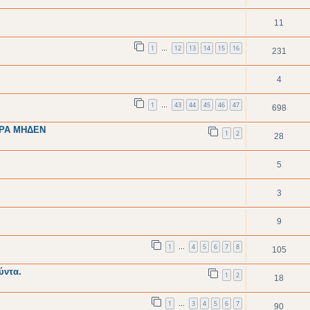
11
1
12
13
14
15
16
…
231
4
1
43
44
45
46
47
…
698
ΩΡΑ ΜΗΔΕΝ
1
2
28
5
3
9
1
4
5
6
7
8
…
105
ύντα.
1
2
18
1
3
4
5
6
7
…
90