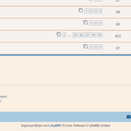
27
1
2
3
4
59
1
2
3
43
1
25
26
27
28
29
…
421
1
2
3
37
ήτηση
η
Δημιουργήθηκε από
phpBB
® Forum Software © phpBB Limited