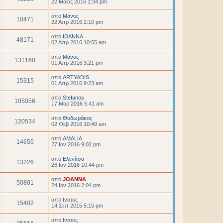
22 Μάιος 2016 1:34 pm
από
Μάνος
10471
22 Απρ 2016 2:10 pm
από
ΙΩΑΝΝΑ
48171
02 Απρ 2016 10:55 am
από
Μάνος
131160
01 Απρ 2016 3:21 pm
από
ARTYADIS
15315
01 Απρ 2016 9:23 am
από
Stefanos
105056
17 Μαρ 2016 5:41 am
από
Θοδωράκος
120534
02 Φεβ 2016 10:49 am
από
AMALIA
14655
27 Ιαν 2016 9:02 pm
από
Ελενίτσα
13226
26 Ιαν 2016 10:44 pm
από
JOANNA
50801
24 Ιαν 2016 2:04 pm
από
Ινατος
15402
14 Σεπ 2015 5:15 pm
από
Ινατος