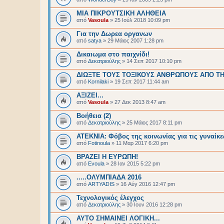
ΜΙΑ ΠΙΚΡΟΥΤΣΙΚΗ ΑΛΗΘΕΙΑ
από
Vasoula
»
25 Ιούλ 2018 10:09 pm
Για την Δωρεα οργανων
από
satya
»
29 Μάιος 2007 1:28 pm
Δικαιωμα στο παιχνίδι!
από
Δεκατριούλης
»
14 Σεπ 2017 10:10 pm
ΔΙΩΞΤΕ ΤΟΥΣ ΤΟΞΙΚΟΥΣ ΑΝΘΡΩΠΟΥΣ ΑΠΟ ΤΗ
από
Kornilaki
»
19 Σεπ 2017 11:44 am
ΑΞΙΖΕΙ...
από
Vasoula
»
27 Δεκ 2013 8:47 am
Βοήθεια (2)
από
Δεκατριούλης
»
25 Μάιος 2017 8:11 pm
ΑΤΕΚΝΙΑ: Φόβος της κοινωνίας για τις γυναίκε
από
Fotinoula
»
11 Μαρ 2017 6:20 pm
ΒΡΑΖΕΙ Η ΕΥΡΩΠΗ!
από
Evoula
»
28 Ιαν 2015 5:22 pm
.....ΟΛΥΜΠΙΑΔΑ 2016
από
ARTYADIS
»
16 Αύγ 2016 12:47 pm
Τεχνολογικός έλεγχος
από
Δεκατριούλης
»
30 Ιουν 2016 12:28 pm
ΑΥΤΟ ΣΗΜΑΙΝΕΙ ΛΟΓΙΚΗ...