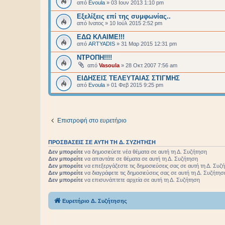
από
Evoula
»
03 Ιουν 2013 1:10 pm
Εξελίξεις επί της συμφωνίας..
από
Ινατος
»
10 Ιούλ 2015 2:52 pm
ΕΔΩ ΚΛΑΙΜΕ!!!
από
ARTYADIS
»
31 Μαρ 2015 12:31 pm
ΝΤΡΟΠΗ!!!!
από
Vasoula
»
28 Οκτ 2007 7:56 am
ΕΙΔΗΣΕΙΣ ΤΕΛΕΥΤΑΙΑΣ ΣΤΙΓΜΗΣ
από
Evoula
»
01 Φεβ 2015 9:25 pm
Επιστροφή στο ευρετήριο
ΠΡΟΣΒΆΣΕΙΣ ΣΕ ΑΥΤΉ ΤΗ Δ. ΣΥΖΉΤΗΣΗ
Δεν μπορείτε
να δημοσιεύετε νέα θέματα σε αυτή τη Δ. Συζήτηση
Δεν μπορείτε
να απαντάτε σε θέματα σε αυτή τη Δ. Συζήτηση
Δεν μπορείτε
να επεξεργάζεστε τις δημοσιεύσεις σας σε αυτή τη Δ. Συζ
Δεν μπορείτε
να διαγράφετε τις δημοσιεύσεις σας σε αυτή τη Δ. Συζήτησ
Δεν μπορείτε
να επισυνάπτετε αρχεία σε αυτή τη Δ. Συζήτηση
Ευρετήριο Δ. Συζήτησης