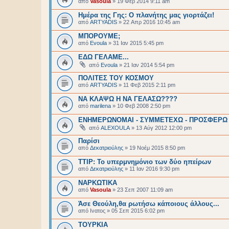
από
Vasoula
»
19 Φεβ 2014 9:11 am
Ημέρα της Γης: Ο πλανήτης μας γιορτάζει!
από
ARTYADIS
»
22 Απρ 2016 10:45 am
ΜΠΟΡΟΥΜΕ;
από
Evoula
»
31 Ιαν 2015 5:45 pm
ΕΔΩ ΓΕΛΑΜΕ...
από
Evoula
»
21 Ιαν 2014 5:54 pm
ΠΟΛΙΤΕΣ ΤΟΥ ΚΟΣΜΟΥ
από
ARTYADIS
»
11 Φεβ 2015 2:11 pm
ΝΑ ΚΛΑΨΩ Η ΝΑ ΓΕΛΑΣΩ????
από
marilena
»
10 Φεβ 2008 2:50 pm
ΕΝΗΜΕΡΩΝΟΜΑΙ - ΣΥΜΜΕΤΕΧΩ - ΠΡΟΣΦΕΡΩ
από
ALEXOULA
»
13 Αύγ 2012 12:00 pm
Παρίσι
από
Δεκατριούλης
»
19 Νοέμ 2015 8:50 pm
ΤΤΙΡ: Το υπερμνημόνιο των δύο ηπείρων
από
Δεκατριούλης
»
11 Ιαν 2016 9:30 pm
ΝΑΡΚΩΤΙΚΑ
από
Vasoula
»
23 Σεπ 2007 11:09 am
Άσε Θεούλη,θα ρωτήσω κάποιους άλλους...
από
Ινατος
»
05 Σεπ 2015 6:02 pm
ΤΟΥΡΚΙΑ