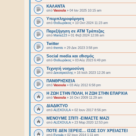
ΚΑΛΑΝΤΑ
από
Vasoula
»
04 Ιαν 2025 10:15 am
Υπερπληροφόρηση
από
Θοδωράκος
»
10 Οκτ 2024 11:23 am
Παρεξήγηση σε ΑΤΜ Τράπεζας
από
Maria123
»
01 Φεβ 2024 12:06 am
Twitter
από
themis
»
29 Δεκ 2023 3:58 pm
Social media και εθισμός
από
Θοδωράκος
»
03 Αύγ 2023 6:49 pm
Τεχνητή νοημοσύνη
από
Δεκατριούλης
»
16 Ιούλ 2023 12:26 am
ΠΑΝΘΡΗΣΚΕΙΑ
από
Vasoula
»
03 Αύγ 2012 6:58 pm
Η ΖΩΗ ΣΤΗΝ ΠΟΛΗ, Η ΖΩΗ ΣΤΗΝ ΕΠΑΡΧΙΑ
από
Vasoula
»
16 Οκτ 2009 11:29 am
ΔΙΑΔΙΚΤΥΟ
από
ALEXOULA
»
02 Ιουν 2017 8:56 pm
ΜΕΝΟΥΜΕ ΣΠΙΤΙ -ΕΙΜΑΣΤΕ ΜΑΖΙ
από
ALEXOULA
»
23 Μαρ 2020 12:53 pm
ΠΟΤΕ ΔΕΝ ΞΕΡΕΙΣ... ΙΣΩΣ ΣΟΥ ΧΡΕΙΑΣΤΕΙ
από
Evoula
»
02 Ιουν 2014 1:11 pm