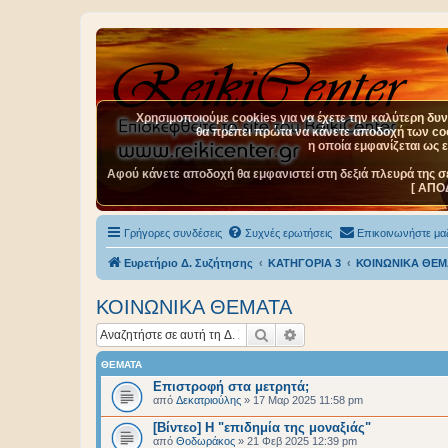
Χρησιμοποιούμε cookies για να έχετε την καλύτερη δυνα
θα πρέπει πρώτα να κάνετε αποδοχή των cook
η οποία εμφανίζεται ως 
Αφού κάνετε αποδοχή θα εμφανιστεί στη δεξιά πλευρά της σ
[ ΑΠΟ
Γρήγορες συνδέσεις
Συχνές ερωτήσεις
Επικοινωνήστε μαζ
Ευρετήριο Δ. Συζήτησης
ΚΑΤΗΓΟΡΙΑ 3
ΚΟΙΝΩΝΙΚΑ ΘΕΜ
ΚΟΙΝΩΝΙΚΑ ΘΕΜΑΤΑ
Αναζήτηση
Ειδική αναζήτηση
ΘΈΜΑΤΑ
Επιστροφή στα μετρητά;
από
Δεκατριούλης
»
17 Μαρ 2025 11:58 pm
[Βίντεο] Η "επιδημία της μοναξιάς"
από
Θοδωράκος
»
21 Φεβ 2025 12:39 pm