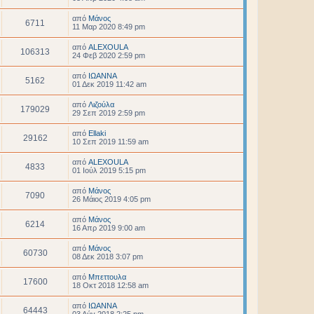
από
Μάνος
6711
11 Μαρ 2020 8:49 pm
από
ALEXOULA
106313
24 Φεβ 2020 2:59 pm
από
ΙΩΑΝΝΑ
5162
01 Δεκ 2019 11:42 am
από
Λιζούλα
179029
29 Σεπ 2019 2:59 pm
από
Ellaki
29162
10 Σεπ 2019 11:59 am
από
ALEXOULA
4833
01 Ιούλ 2019 5:15 pm
από
Μάνος
7090
26 Μάιος 2019 4:05 pm
από
Μάνος
6214
16 Απρ 2019 9:00 am
από
Μάνος
60730
08 Δεκ 2018 3:07 pm
από
Μπεττουλα
17600
18 Οκτ 2018 12:58 am
από
ΙΩΑΝΝΑ
64443