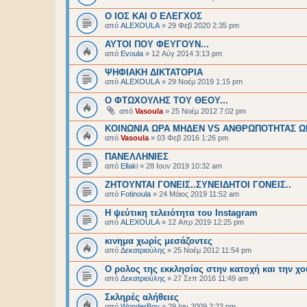
Ο ΙΟΣ ΚΑΙ Ο ΕΛΕΓΧΟΣ
από
ALEXOULA
»
29 Φεβ 2020 2:35 pm
ΑΥΤΟΙ ΠΟΥ ΦΕΥΓΟΥΝ...
από
Evoula
»
12 Αύγ 2014 3:13 pm
ΨΗΦΙΑΚΗ ΔΙΚΤΑΤΟΡΙΑ
από
ALEXOULA
»
29 Νοέμ 2019 1:15 pm
O ΦΤΩΧΟΥΛΗΣ ΤΟΥ ΘΕΟΥ...
από
Vasoula
»
25 Νοέμ 2012 7:02 pm
KOINΩNIA ΩΡΑ ΜΗΔΕΝ VS ΑΝΘΡΩΠΟΤΗΤΑΣ 
από
Vasoula
»
03 Φεβ 2016 1:26 pm
ΠΑΝΕΛΛΗΝΙΕΣ
από
Ellaki
»
28 Ιουν 2019 10:32 am
ΖΗΤΟΥΝΤΑΙ ΓΟΝΕΙΣ..ΣΥΝΕΙΔΗΤΟΙ ΓΟΝΕΙΣ..
από
Fotinoula
»
24 Μάιος 2019 11:52 am
Η ψεύτικη τελειότητα του Instagram
από
ALEXOULA
»
12 Απρ 2019 12:25 pm
κινημα χωρίς μεσάζοντες
από
Δεκατριούλης
»
25 Νοέμ 2012 11:54 pm
O ρολος της εκκλησίας στην κατοχή και την χο
από
Δεκατριούλης
»
27 Σεπ 2016 11:49 am
Σκληρές αλήθειες
από
WonderBoy
»
29 Ιαν 2009 2:23 pm