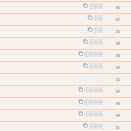
1
2
3
40
1
2
22
1
2
25
1
2
3
38
1
2
3
4
58
1
2
3
34
11
1
2
3
4
53
1
2
3
4
48
1
2
3
4
49
1
2
3
31