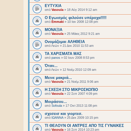
ΕΥΤΥΧΙΑ
από
Vasoula
»
18 Αύγ 2014 9:12 am
Ο Εγωισμός φιλούσε υπέροχα!!!!!
από
Emmaki
»
10 Ιαν 2008 12:08 pm
ΜΟΝΑΞΙΑ
από
Vasoula
»
25 Μάιος 2012 9:21 am
Ονομάζομαι ΑΛΗΘΕΙΑ
από
Λεών
»
21 Δεκ 2010 11:53 am
ΤΑ ΧΑΡΙΣΜΑΤΑ ΜΑΣ
από
panos
»
02 Ιουν 2008 8:53 pm
Όταν...
από
Λεών
»
12 Νοέμ 2010 12:09 am
Μεινε μακριά...
από
Vasoula
»
21 Νοέμ 2011 9:06 am
H ΣΧΕΣΗ ΣΤΟ ΜΙΚΡΟΣΚΟΠΙΟ
από
Vasoula
»
22 Σεπ 2007 4:09 pm
Μοιράσου...
από
Sofoula
»
17 Οκτ 2013 11:08 pm
σχεσεισ και γιορτεσ.
από
ΙΩΑΝΝΑ
»
25 Δεκ 2009 10:15 pm
ΤΙ ΘΕΛΟΥΝ ΟΙ ΑΝΤΡΕΣ ΑΠΟ ΤΙΣ ΓΥΝΑΙΚΕΣ
από
Vasoula
»
16 Σεπ 2014 10:23 pm