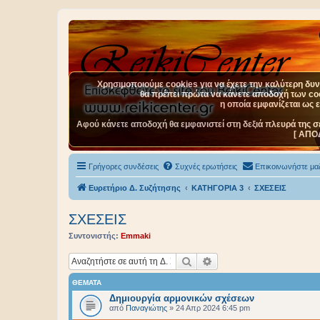
Χρησιμοποιούμε cookies για να έχετε την καλύτερη δυνα
θα πρέπει πρώτα να κάνετε αποδοχή των cook
η οποία εμφανίζεται ως 
Αφού κάνετε αποδοχή θα εμφανιστεί στη δεξιά πλευρά της σ
[ ΑΠΟ
Γρήγορες συνδέσεις
Συχνές ερωτήσεις
Επικοινωνήστε μαζ
Ευρετήριο Δ. Συζήτησης
ΚΑΤΗΓΟΡΙΑ 3
ΣΧΕΣΕΙΣ
ΣΧΕΣΕΙΣ
Συντονιστής:
Emmaki
Αναζήτηση
Ειδική αναζήτηση
ΘΈΜΑΤΑ
Δημιουργία αρμονικών σχέσεων
από
Παναγιώτης
»
24 Απρ 2024 6:45 pm