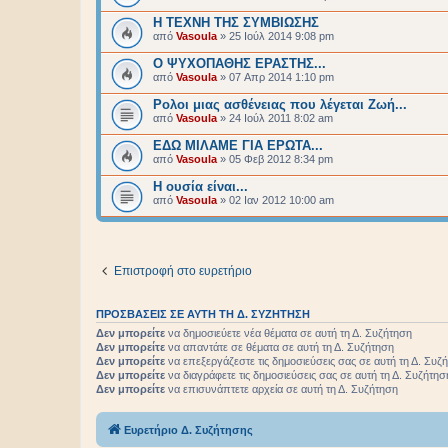
Η ΤΕΧΝΗ ΤΗΣ ΣΥΜΒΙΩΣΗΣ
από
Vasoula
»
25 Ιούλ 2014 9:08 pm
Ο ΨΥΧΟΠΑΘΗΣ ΕΡΑΣΤΗΣ...
από
Vasoula
»
07 Απρ 2014 1:10 pm
Ρολοι μιας ασθένειας που λέγεται Ζωή...
από
Vasoula
»
24 Ιούλ 2011 8:02 am
ΕΔΩ ΜΙΛΑΜΕ ΓΙΑ ΕΡΩΤΑ...
από
Vasoula
»
05 Φεβ 2012 8:34 pm
Η ουσία είναι...
από
Vasoula
»
02 Ιαν 2012 10:00 am
Επιστροφή στο ευρετήριο
ΠΡΟΣΒΆΣΕΙΣ ΣΕ ΑΥΤΉ ΤΗ Δ. ΣΥΖΉΤΗΣΗ
Δεν μπορείτε
να δημοσιεύετε νέα θέματα σε αυτή τη Δ. Συζήτηση
Δεν μπορείτε
να απαντάτε σε θέματα σε αυτή τη Δ. Συζήτηση
Δεν μπορείτε
να επεξεργάζεστε τις δημοσιεύσεις σας σε αυτή τη Δ. Συζ
Δεν μπορείτε
να διαγράφετε τις δημοσιεύσεις σας σε αυτή τη Δ. Συζήτησ
Δεν μπορείτε
να επισυνάπτετε αρχεία σε αυτή τη Δ. Συζήτηση
Ευρετήριο Δ. Συζήτησης