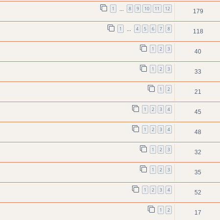
1
8
9
10
11
12
…
179
1
4
5
6
7
8
…
118
1
2
3
40
1
2
3
33
1
2
21
1
2
3
4
45
1
2
3
4
48
1
2
3
32
1
2
3
35
1
2
3
4
52
1
2
17