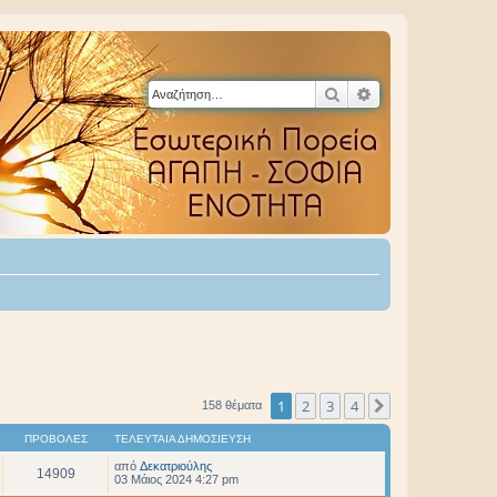
Αναζήτηση
Ειδική αναζήτηση
1
2
3
4
Επόμενη
158 θέματα
ΠΡΟΒΟΛΈΣ
ΤΕΛΕΥΤΑΊΑ ΔΗΜΟΣΊΕΥΣΗ
από
Δεκατριούλης
14909
03 Μάιος 2024 4:27 pm