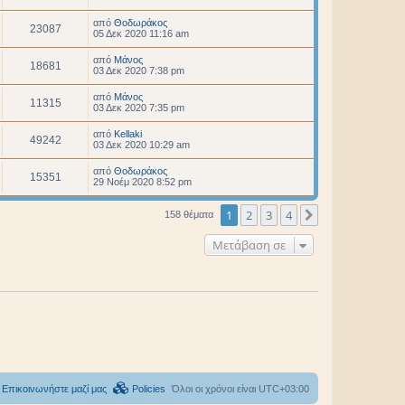
από
Θοδωράκος
23087
05 Δεκ 2020 11:16 am
από
Μάνος
18681
03 Δεκ 2020 7:38 pm
από
Μάνος
11315
03 Δεκ 2020 7:35 pm
από
Kellaki
49242
03 Δεκ 2020 10:29 am
από
Θοδωράκος
15351
29 Νοέμ 2020 8:52 pm
1
2
3
4
Επόμενη
158 θέματα
Μετάβαση σε
Επικοινωνήστε μαζί μας
Policies
Όλοι οι χρόνοι είναι
UTC+03:00