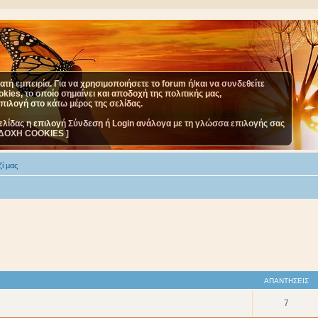
τή εμπειρία. Για να χρησιμοποιήσετε το forum ή/και να συνδεθείτε
ies, το οποίο σημαίνει και αποδοχή της πολιτικής μας,
επιλογή στο κάτω μέρος της σελίδας.
ελίδας η επιλογή Σύνδεση ή Login ανάλογα με τη γλώσσα επιλογής σας
ΔΟΧΗ COOKIES ]
ί μας
ΑΠΑΝΤΉΣΕΙΣ
7