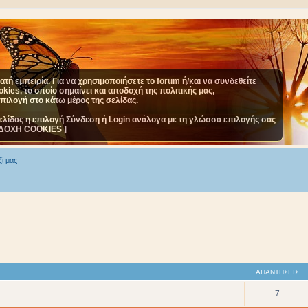
τή εμπειρία. Για να χρησιμοποιήσετε το forum ή/και να συνδεθείτε
ies, το οποίο σημαίνει και αποδοχή της πολιτικής μας,
επιλογή στο κάτω μέρος της σελίδας.
ελίδας η επιλογή Σύνδεση ή Login ανάλογα με τη γλώσσα επιλογής σας
ΔΟΧΗ COOKIES ]
ί μας
ΑΠΑΝΤΉΣΕΙΣ
7