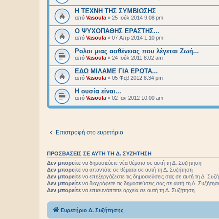
Η ΤΕΧΝΗ ΤΗΣ ΣΥΜΒΙΩΣΗΣ
από
Vasoula
»
25 Ιούλ 2014 9:08 pm
Ο ΨΥΧΟΠΑΘΗΣ ΕΡΑΣΤΗΣ...
από
Vasoula
»
07 Απρ 2014 1:10 pm
Ρολοι μιας ασθένειας που λέγεται Ζωή...
από
Vasoula
»
24 Ιούλ 2011 8:02 am
ΕΔΩ ΜΙΛΑΜΕ ΓΙΑ ΕΡΩΤΑ...
από
Vasoula
»
05 Φεβ 2012 8:34 pm
Η ουσία είναι...
από
Vasoula
»
02 Ιαν 2012 10:00 am
Επιστροφή στο ευρετήριο
ΠΡΟΣΒΆΣΕΙΣ ΣΕ ΑΥΤΉ ΤΗ Δ. ΣΥΖΉΤΗΣΗ
Δεν μπορείτε
να δημοσιεύετε νέα θέματα σε αυτή τη Δ. Συζήτηση
Δεν μπορείτε
να απαντάτε σε θέματα σε αυτή τη Δ. Συζήτηση
Δεν μπορείτε
να επεξεργάζεστε τις δημοσιεύσεις σας σε αυτή τη Δ. Συζ
Δεν μπορείτε
να διαγράφετε τις δημοσιεύσεις σας σε αυτή τη Δ. Συζήτησ
Δεν μπορείτε
να επισυνάπτετε αρχεία σε αυτή τη Δ. Συζήτηση
Ευρετήριο Δ. Συζήτησης