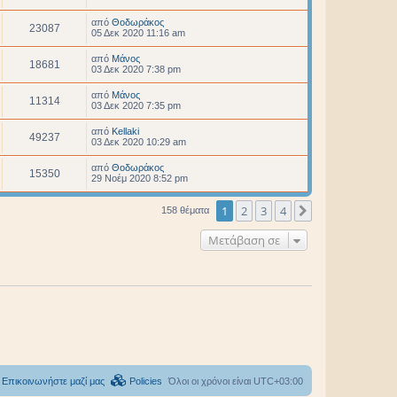
από
Θοδωράκος
23087
05 Δεκ 2020 11:16 am
από
Μάνος
18681
03 Δεκ 2020 7:38 pm
από
Μάνος
11314
03 Δεκ 2020 7:35 pm
από
Kellaki
49237
03 Δεκ 2020 10:29 am
από
Θοδωράκος
15350
29 Νοέμ 2020 8:52 pm
1
2
3
4
Επόμενη
158 θέματα
Μετάβαση σε
Επικοινωνήστε μαζί μας
Policies
Όλοι οι χρόνοι είναι
UTC+03:00