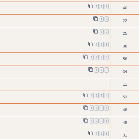
1
2
3
40
1
2
22
1
2
25
1
2
3
38
1
2
3
4
58
1
2
3
34
11
1
2
3
4
53
1
2
3
4
48
1
2
3
4
49
1
2
3
31