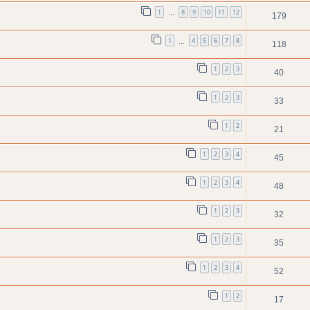
1
8
9
10
11
12
…
179
1
4
5
6
7
8
…
118
1
2
3
40
1
2
3
33
1
2
21
1
2
3
4
45
1
2
3
4
48
1
2
3
32
1
2
3
35
1
2
3
4
52
1
2
17