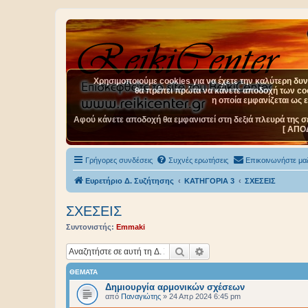
Χρησιμοποιούμε cookies για να έχετε την καλύτερη δυνα
θα πρέπει πρώτα να κάνετε αποδοχή των cook
η οποία εμφανίζεται ως 
Αφού κάνετε αποδοχή θα εμφανιστεί στη δεξιά πλευρά της σ
[ ΑΠΟ
Γρήγορες συνδέσεις
Συχνές ερωτήσεις
Επικοινωνήστε μαζ
Ευρετήριο Δ. Συζήτησης
ΚΑΤΗΓΟΡΙΑ 3
ΣΧΕΣΕΙΣ
ΣΧΕΣΕΙΣ
Συντονιστής:
Emmaki
Αναζήτηση
Ειδική αναζήτηση
ΘΈΜΑΤΑ
Δημιουργία αρμονικών σχέσεων
από
Παναγιώτης
»
24 Απρ 2024 6:45 pm