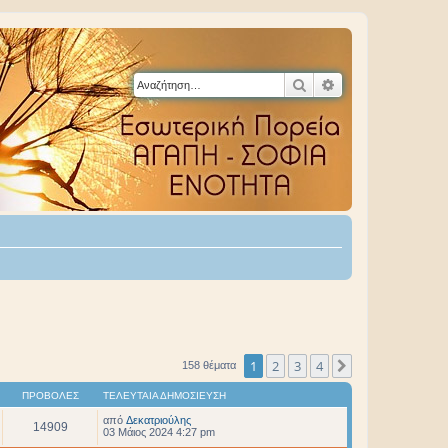
Αναζήτηση
Ειδική αναζήτηση
1
2
3
4
Επόμενη
158 θέματα
ΠΡΟΒΟΛΈΣ
ΤΕΛΕΥΤΑΊΑ ΔΗΜΟΣΊΕΥΣΗ
από
Δεκατριούλης
14909
03 Μάιος 2024 4:27 pm