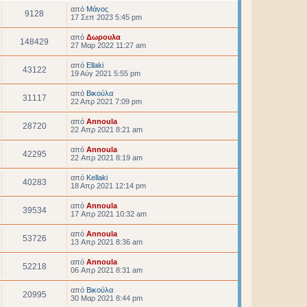
από
Μάνος
9128
17 Σεπ 2023 5:45 pm
από
Δωρουλα
148429
27 Μαρ 2022 11:27 am
από
Ellaki
43122
19 Αύγ 2021 5:55 pm
από
Βικούλα
31117
22 Απρ 2021 7:09 pm
από
Annoula
28720
22 Απρ 2021 8:21 am
από
Annoula
42295
22 Απρ 2021 8:19 am
από
Kellaki
40283
18 Απρ 2021 12:14 pm
από
Annoula
39534
17 Απρ 2021 10:32 am
από
Annoula
53726
13 Απρ 2021 8:36 am
από
Annoula
52218
06 Απρ 2021 8:31 am
από
Βικούλα
20995
30 Μαρ 2021 8:44 pm