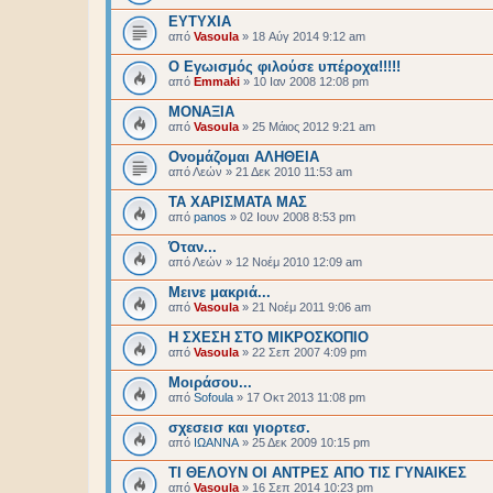
ΕΥΤΥΧΙΑ
από
Vasoula
»
18 Αύγ 2014 9:12 am
Ο Εγωισμός φιλούσε υπέροχα!!!!!
από
Emmaki
»
10 Ιαν 2008 12:08 pm
ΜΟΝΑΞΙΑ
από
Vasoula
»
25 Μάιος 2012 9:21 am
Ονομάζομαι ΑΛΗΘΕΙΑ
από
Λεών
»
21 Δεκ 2010 11:53 am
ΤΑ ΧΑΡΙΣΜΑΤΑ ΜΑΣ
από
panos
»
02 Ιουν 2008 8:53 pm
Όταν...
από
Λεών
»
12 Νοέμ 2010 12:09 am
Μεινε μακριά...
από
Vasoula
»
21 Νοέμ 2011 9:06 am
H ΣΧΕΣΗ ΣΤΟ ΜΙΚΡΟΣΚΟΠΙΟ
από
Vasoula
»
22 Σεπ 2007 4:09 pm
Μοιράσου...
από
Sofoula
»
17 Οκτ 2013 11:08 pm
σχεσεισ και γιορτεσ.
από
ΙΩΑΝΝΑ
»
25 Δεκ 2009 10:15 pm
ΤΙ ΘΕΛΟΥΝ ΟΙ ΑΝΤΡΕΣ ΑΠΟ ΤΙΣ ΓΥΝΑΙΚΕΣ
από
Vasoula
»
16 Σεπ 2014 10:23 pm