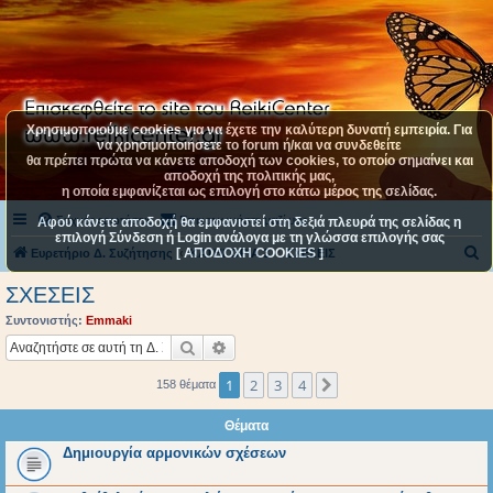
Χρησιμοποιούμε cookies για να έχετε την καλύτερη δυνατή εμπειρία. Για
να χρησιμοποιήσετε το forum ή/και να συνδεθείτε
θα πρέπει πρώτα να κάνετε αποδοχή των cookies, το οποίο σημαίνει και
αποδοχή της πολιτικής μας,
η οποία εμφανίζεται ως επιλογή στο κάτω μέρος της σελίδας.
Συχνές ερωτήσεις
Επικοινωνήστε μαζί μας
Αφού κάνετε αποδοχή θα εμφανιστεί στη δεξιά πλευρά της σελίδας η
επιλογή Σύνδεση ή Login ανάλογα με τη γλώσσα επιλογής σας
[ ΑΠΟΔΟΧΗ COOKIES ]
Α
Ευρετήριο Δ. Συζήτησης
ΚΑΤΗΓΟΡΙΑ 3
ΣΧΕΣΕΙΣ
ν
ΣΧΕΣΕΙΣ
α
Συντονιστής:
Emmaki
ζ
Αναζήτηση
Ειδική αναζήτηση
ή
1
2
3
4
Επόμενη
158 θέματα
τ
η
Θέματα
σ
Δημιουργία αρμονικών σχέσεων
η