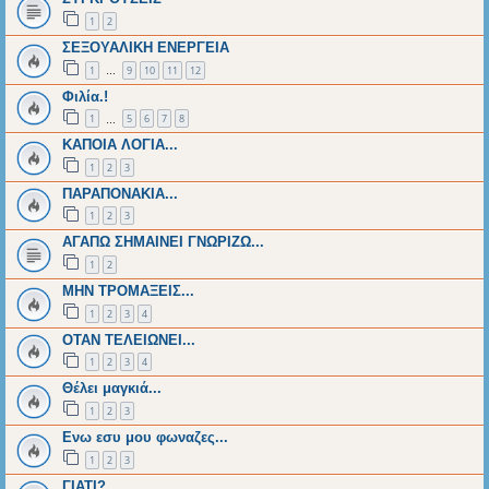
1
2
ΣΕΞΟΥΑΛΙΚΗ ΕΝΕΡΓΕΙΑ
1
9
10
11
12
…
Φιλία.!
1
5
6
7
8
…
ΚΑΠΟΙΑ ΛΟΓΙΑ...
1
2
3
ΠΑΡΑΠΟΝΑΚΙΑ...
1
2
3
ΑΓΑΠΩ ΣΗΜΑΙΝΕΙ ΓΝΩΡΙΖΩ...
1
2
ΜΗΝ ΤΡΟΜΑΞΕΙΣ...
1
2
3
4
ΟΤΑΝ ΤΕΛΕΙΩΝΕΙ...
1
2
3
4
Θέλει μαγκιά...
1
2
3
Ενω εσυ μου φωναζες...
1
2
3
ΓΙΑΤΙ?