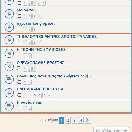
1
2
3
4
5
Μοιράσου...
1
2
3
4
σχεσεισ και γιορτεσ.
1
2
3
ΤΙ ΘΕΛΟΥΝ ΟΙ ΑΝΤΡΕΣ ΑΠΟ ΤΙΣ ΓΥΝΑΙΚΕΣ
1
2
3
4
Η ΤΕΧΝΗ ΤΗΣ ΣΥΜΒΙΩΣΗΣ
1
2
Ο ΨΥΧΟΠΑΘΗΣ ΕΡΑΣΤΗΣ...
1
2
3
Ρολοι μιας ασθένειας που λέγεται Ζωή...
1
2
ΕΔΩ ΜΙΛΑΜΕ ΓΙΑ ΕΡΩΤΑ...
1
5
6
7
8
…
Η ουσία είναι...
1
2
1
2
3
4
Επόμενη
158 θέματα
Μετάβαση σε