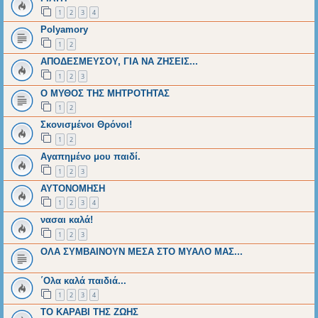
1
2
3
4
Polyamory
1
2
ΑΠΟΔΕΣΜΕΥΣΟΥ, ΓΙΑ ΝΑ ΖΗΣΕΙΣ...
1
2
3
Ο ΜΥΘΟΣ ΤΗΣ ΜΗΤΡΟΤΗΤΑΣ
1
2
Σκονισμένοι Θρόνοι!
1
2
Αγαπημένο μου παιδί.
1
2
3
ΑΥΤΟΝΟΜΗΣΗ
1
2
3
4
νασαι καλά!
1
2
3
ΟΛΑ ΣΥΜΒΑΙΝΟΥΝ ΜΕΣΑ ΣΤΟ ΜΥΑΛΟ ΜΑΣ...
΄Ολα καλά παιδιά...
1
2
3
4
ΤΟ ΚΑΡΑΒΙ ΤΗΣ ΖΩΗΣ