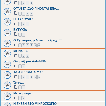
1
2
3
4
ΟΤΑΝ ΤΑ ΔΥΟ ΓΙΝΟΝΤΑΙ ΕΝΑ...
1
2
3
4
ΠΕΤΑΛΟΥΔΕΣ
1
2
3
ΕΥΤΥΧΙΑ
1
2
Ο Εγωισμός φιλούσε υπέροχα!!!!!
1
2
3
4
5
6
ΜΟΝΑΞΙΑ
1
2
3
Ονομάζομαι ΑΛΗΘΕΙΑ
1
2
ΤΑ ΧΑΡΙΣΜΑΤΑ ΜΑΣ
1
2
3
4
5
6
Όταν...
1
2
Μεινε μακριά...
1
2
H ΣΧΕΣΗ ΣΤΟ ΜΙΚΡΟΣΚΟΠΙΟ