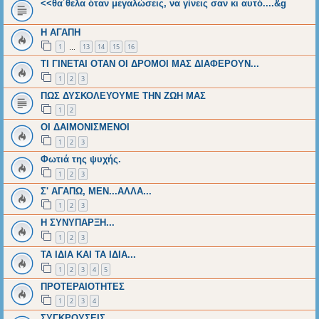
<<θα΄θελα όταν μεγαλώσεις, να γίνεις σαν κι αυτό....&g
Η ΑΓΑΠΗ
1
13
14
15
16
…
ΤΙ ΓΙΝΕΤΑΙ ΟΤΑΝ ΟΙ ΔΡΟΜΟΙ ΜΑΣ ΔΙΑΦΕΡΟΥΝ...
1
2
3
ΠΩΣ ΔΥΣΚΟΛΕΥΟΥΜΕ ΤΗΝ ΖΩΗ ΜΑΣ
1
2
ΟΙ ΔΑΙΜΟΝΙΣΜΕΝΟΙ
1
2
3
Φωτιά της ψυχής.
1
2
3
Σ' ΑΓΑΠΩ, ΜΕΝ...ΑΛΛΑ...
1
2
3
Η ΣΥΝΥΠΑΡΞΗ...
1
2
3
ΤΑ ΙΔΙΑ ΚΑΙ ΤΑ ΙΔΙΑ...
1
2
3
4
5
ΠΡΟΤΕΡΑΙΟΤΗΤΕΣ
1
2
3
4
ΣΥΓΚΡΟΥΣΕΙΣ