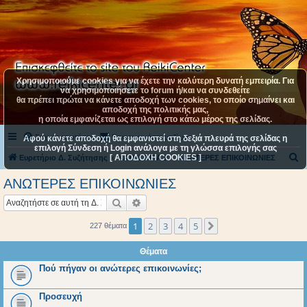
Χρησιμοποιούμε cookies για να έχετε την καλύτερη δυνατή εμπειρία. Για
να χρησιμοποιήσετε το forum ή/και να συνδεθείτε
θα πρέπει πρώτα να κάνετε αποδοχή των cookies, το οποίο σημαίνει και
αποδοχή της πολιτικής μας,
η οποία εμφανίζεται ως επιλογή στο κάτω μέρος της σελίδας.
Συχνές ερωτήσεις
Επικοινωνήστε μαζί μας
Αφού κάνετε αποδοχή θα εμφανιστεί στη δεξιά πλευρά της σελίδας η
επιλογή Σύνδεση ή Login ανάλογα με τη γλώσσα επιλογής σας
[ ΑΠΟΔΟΧΗ COOKIES ]
Α
Ευρετήριο Δ. Συζήτησης
ΚΑΤΗΓΟΡΙΑ 2
ΑΝΩΤΕΡΕΣ ΕΠΙΚΟΙΝΩΝΙΕΣ
ν
ΑΝΩΤΕΡΕΣ ΕΠΙΚΟΙΝΩΝΙΕΣ
α
Αναζήτηση
Ειδική αναζήτηση
ζ
ή
1
2
3
4
5
Επόμενη
227 θέματα
τ
Θέματα
η
Πού πήγαν οι ανώτερες επικοινωνίες;
σ
η
Προσευχή