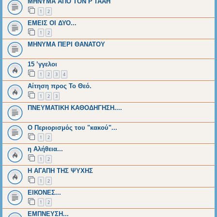
MHNYMA ΑΠΟ ΤΟΝ Ρ'ΤΑΑΗ
1
2
ΕΜΕΙΣ ΟΙ ΔΥΟ...
1
2
ΜΗΝΥΜΑ ΠΕΡΙ ΘΑΝΑΤΟΥ
15 ’γγελοι
1
2
3
4
Αίτηση προς Το Θεό.
1
2
3
ΠΝΕΥΜΑΤΙΚΗ ΚΑΘΟΔΗΓΗΣΗ....
Ο Περιορισμός του "κακού"...
1
2
η Αλήθεια...
1
2
Η ΑΓΑΠΗ ΤΗΣ ΨΥΧΗΣ
1
2
EΙΚΟΝΕΣ...
1
2
ΕΜΠΝΕΥΣΗ...