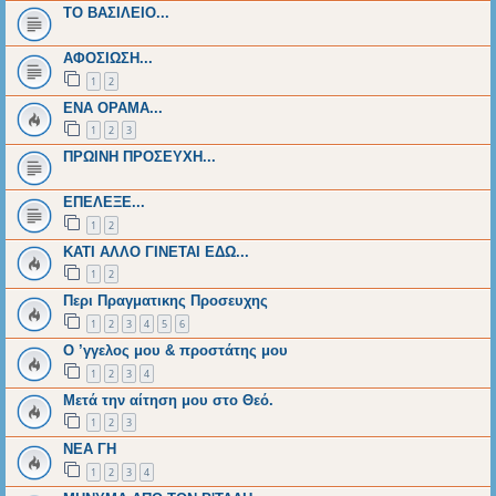
ΤΟ ΒΑΣΙΛΕΙΟ...
ΑΦΟΣΙΩΣΗ...
1
2
ΕΝΑ ΟΡΑΜΑ...
1
2
3
ΠΡΩΙΝΗ ΠΡΟΣΕΥΧΗ...
ΕΠΕΛΕΞΕ...
1
2
ΚΑΤΙ ΑΛΛΟ ΓΙΝΕΤΑΙ ΕΔΩ...
1
2
Περι Πραγματικης Προσευχης
1
2
3
4
5
6
Ο ’γγελος μου & προστάτης μου
1
2
3
4
Μετά την αίτηση μου στο Θεό.
1
2
3
ΝΕΑ ΓΗ
1
2
3
4