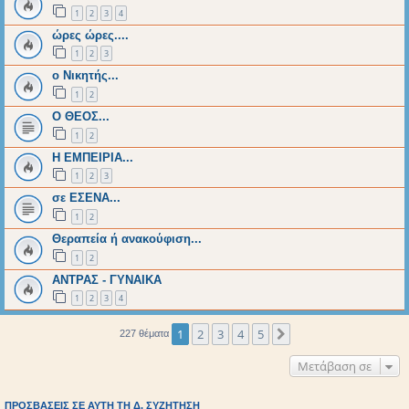
1
2
3
4
ώρες ώρες....
1
2
3
ο Νικητής...
1
2
Ο ΘΕΟΣ...
1
2
Η ΕΜΠΕΙΡΙΑ...
1
2
3
σε ΕΣΕΝΑ...
1
2
Θεραπεία ή ανακούφιση...
1
2
ΑΝΤΡΑΣ - ΓΥΝΑΙΚΑ
1
2
3
4
1
2
3
4
5
Επόμενη
227 θέματα
Μετάβαση σε
ΠΡΟΣΒΆΣΕΙΣ ΣΕ ΑΥΤΉ ΤΗ Δ. ΣΥΖΉΤΗΣΗ