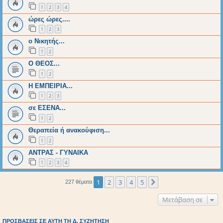
1
2
3
4
ώρες ώρες....
1
2
3
ο Νικητής...
1
2
Ο ΘΕΟΣ...
1
2
Η ΕΜΠΕΙΡΙΑ...
1
2
3
σε ΕΣΕΝΑ...
1
2
Θεραπεία ή ανακούφιση...
1
2
ΑΝΤΡΑΣ - ΓΥΝΑΙΚΑ
1
2
3
4
1
2
3
4
5
Επόμενη
227 θέματα
Μετάβαση σε
ΠΡΟΣΒΆΣΕΙΣ ΣΕ ΑΥΤΉ ΤΗ Δ. ΣΥΖΉΤΗΣΗ