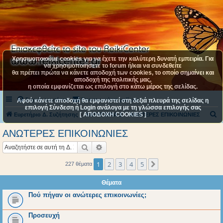
Χρησιμοποιούμε cookies για να έχετε την καλύτερη δυνατή εμπειρία. Για
να χρησιμοποιήσετε το forum ή/και να συνδεθείτε
θα πρέπει πρώτα να κάνετε αποδοχή των cookies, το οποίο σημαίνει και
αποδοχή της πολιτικής μας,
η οποία εμφανίζεται ως επιλογή στο κάτω μέρος της σελίδας.
Συχνές ερωτήσεις
Επικοινωνήστε μαζί μας
Αφού κάνετε αποδοχή θα εμφανιστεί στη δεξιά πλευρά της σελίδας η
επιλογή Σύνδεση ή Login ανάλογα με τη γλώσσα επιλογής σας
[ ΑΠΟΔΟΧΗ COOKIES ]
Α
Ευρετήριο Δ. Συζήτησης
ΚΑΤΗΓΟΡΙΑ 2
ΑΝΩΤΕΡΕΣ ΕΠΙΚΟΙΝΩΝΙΕΣ
ν
ΑΝΩΤΕΡΕΣ ΕΠΙΚΟΙΝΩΝΙΕΣ
α
Αναζήτηση
Ειδική αναζήτηση
ζ
ή
1
2
3
4
5
Επόμενη
227 θέματα
τ
Θέματα
η
Πού πήγαν οι ανώτερες επικοινωνίες;
σ
η
Προσευχή