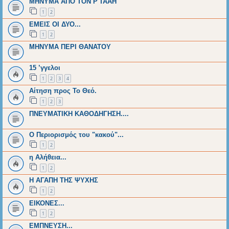
MHNYMA ΑΠΟ ΤΟΝ Ρ'ΤΑΑΗ
1
2
ΕΜΕΙΣ ΟΙ ΔΥΟ...
1
2
ΜΗΝΥΜΑ ΠΕΡΙ ΘΑΝΑΤΟΥ
15 ’γγελοι
1
2
3
4
Αίτηση προς Το Θεό.
1
2
3
ΠΝΕΥΜΑΤΙΚΗ ΚΑΘΟΔΗΓΗΣΗ....
Ο Περιορισμός του "κακού"...
1
2
η Αλήθεια...
1
2
Η ΑΓΑΠΗ ΤΗΣ ΨΥΧΗΣ
1
2
EΙΚΟΝΕΣ...
1
2
ΕΜΠΝΕΥΣΗ...