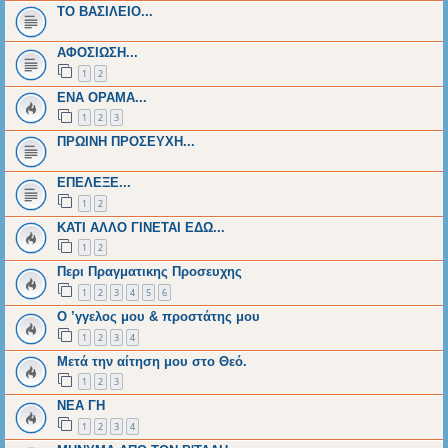
ΤΟ ΒΑΣΙΛΕΙΟ...
ΑΦΟΣΙΩΣΗ...
1
2
ΕΝΑ ΟΡΑΜΑ...
1
2
3
ΠΡΩΙΝΗ ΠΡΟΣΕΥΧΗ...
ΕΠΕΛΕΞΕ...
1
2
ΚΑΤΙ ΑΛΛΟ ΓΙΝΕΤΑΙ ΕΔΩ...
1
2
Περι Πραγματικης Προσευχης
1
2
3
4
5
6
Ο ’γγελος μου & προστάτης μου
1
2
3
4
Μετά την αίτηση μου στο Θεό.
1
2
3
ΝΕΑ ΓΗ
1
2
3
4