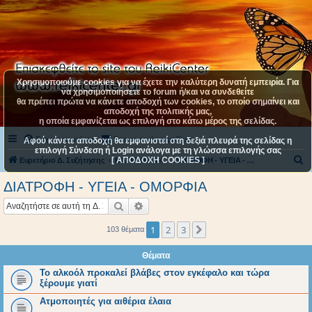
Χρησιμοποιούμε cookies για να έχετε την καλύτερη δυνατή εμπειρία. Για
να χρησιμοποιήσετε το forum ή/και να συνδεθείτε
θα πρέπει πρώτα να κάνετε αποδοχή των cookies, το οποίο σημαίνει και
αποδοχή της πολιτικής μας,
η οποία εμφανίζεται ως επιλογή στο κάτω μέρος της σελίδας.
Συχνές ερωτήσεις
Επικοινωνήστε μαζί μας
Αφού κάνετε αποδοχή θα εμφανιστεί στη δεξιά πλευρά της σελίδας η
επιλογή Σύνδεση ή Login ανάλογα με τη γλώσσα επιλογής σας
[ ΑΠΟΔΟΧΗ COOKIES ]
Α
Ευρετήριο Δ. Συζήτησης
ΚΑΤΗΓΟΡΙΑ 4
ΔΙΑΤΡΟΦΗ - ΥΓΕΙΑ - ΟΜΟΡΦΙΑ
ν
ΔΙΑΤΡΟΦΗ - ΥΓΕΙΑ - ΟΜΟΡΦΙΑ
α
Αναζήτηση
Ειδική αναζήτηση
ζ
ή
1
2
3
Επόμενη
103 θέματα
τ
Θέματα
η
Το αλκοόλ προκαλεί βλάβες στον εγκέφαλο και τώρα
σ
ξέρουμε γιατί
η
Ατμοποιητές για αιθέρια έλαια