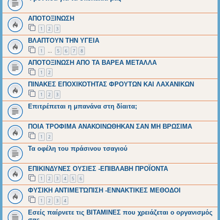
ΑΠΟΤΟΞΙΝΩΣΗ
1
2
3
ΒΛΑΠΤΟΥΝ ΤΗΝ ΥΓΕΙΑ
1
5
6
7
8
…
ΑΠΟΤΟΞΙΝΩΣΗ ΑΠΟ ΤΑ ΒΑΡΕΑ ΜΕΤΑΛΛΑ
1
2
ΠΙΝΑΚΕΣ ΕΠΟΧΙΚΟΤΗΤΑΣ ΦΡΟΥΤΩΝ ΚΑΙ ΛΑΧΑΝΙΚΩΝ
1
2
3
Επιτρέπεται η μπανάνα στη δίαιτα;
ΠΟΙΑ ΤΡΟΦΙΜΑ ΑΝΑΚΟΙΝΩΘΗΚΑΝ ΣΑΝ ΜΗ ΒΡΩΣΙΜΑ
1
2
Τα οφέλη του πράσινου τσαγιού
ΕΠΙΚΙΝΔΥΝΕΣ ΟΥΣΙΕΣ -ΕΠΙΒΛΑΒΗ ΠΡΟΪΟΝΤΑ
1
2
3
4
5
6
ΦΥΣΙΚΗ ΑΝΤΙΜΕΤΏΠΙΣΗ -ΕΝΝΑΚΤΙΚΕΣ ΜΕΘΟΔΟΙ
1
2
3
4
Εσείς παίρνετε τις ΒΙΤΑΜΙΝΕΣ που χρειάζεται ο οργανισμός
σας