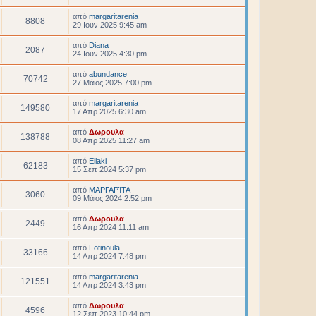
από
margaritarenia
8808
29 Ιουν 2025 9:45 am
από
Diana
2087
24 Ιουν 2025 4:30 pm
από
abundance
70742
27 Μάιος 2025 7:00 pm
από
margaritarenia
149580
17 Απρ 2025 6:30 am
από
Δωρουλα
138788
08 Απρ 2025 11:27 am
από
Ellaki
62183
15 Σεπ 2024 5:37 pm
από
ΜΑΡΓΑΡΊΤΑ
3060
09 Μάιος 2024 2:52 pm
από
Δωρουλα
2449
16 Απρ 2024 11:11 am
από
Fotinoula
33166
14 Απρ 2024 7:48 pm
από
margaritarenia
121551
14 Απρ 2024 3:43 pm
από
Δωρουλα
4596
12 Σεπ 2023 10:44 pm