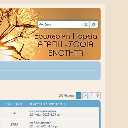
Αναζήτηση
Ειδική αναζήτηση
1
2
3
Επόμενη
103 θέματα
ΠΡΟΒΟΛΈΣ
ΤΕΛΕΥΤΑΊΑ ΔΗΜΟΣΊΕΥΣΗ
από
margaritarenia
348
13 Μάιος 2026 6:27 am
από
abundance
4758
22 Ιούλ 2025 4:42 pm