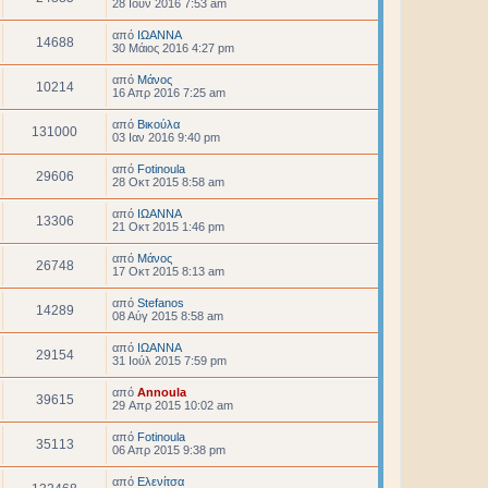
28 Ιουν 2016 7:53 am
από
ΙΩΑΝΝΑ
14688
30 Μάιος 2016 4:27 pm
από
Μάνος
10214
16 Απρ 2016 7:25 am
από
Βικούλα
131000
03 Ιαν 2016 9:40 pm
από
Fotinoula
29606
28 Οκτ 2015 8:58 am
από
ΙΩΑΝΝΑ
13306
21 Οκτ 2015 1:46 pm
από
Μάνος
26748
17 Οκτ 2015 8:13 am
από
Stefanos
14289
08 Αύγ 2015 8:58 am
από
ΙΩΑΝΝΑ
29154
31 Ιούλ 2015 7:59 pm
από
Annoula
39615
29 Απρ 2015 10:02 am
από
Fotinoula
35113
06 Απρ 2015 9:38 pm
από
Ελενίτσα