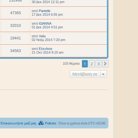
132468
30 Δεκ 2014 12:11 pm
από
Pantelis
47365
17 Δεκ 2014 6:55 pm
από
ΙΩΑΝΝΑ
32010
01 Δεκ 2014 4:51 pm
από
Valia
19441
02 Νοέμ 2014 7:20 pm
από
Ελενίτσα
34563
21 Οκτ 2014 9:15 am
1
2
3
Επόμενη
103 θέματα
Μετάβαση σε
Επικοινωνήστε μαζί μας
Policies
Όλοι οι χρόνοι είναι
UTC+03:00