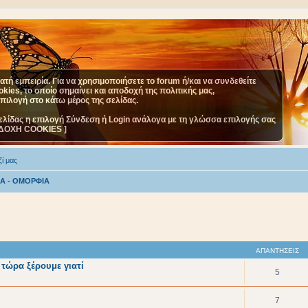
τή εμπειρία. Για να χρησιμοποιήσετε το forum ή/και να συνδεθείτε
ies, το οποίο σημαίνει και αποδοχή της πολιτικής μας,
επιλογή στο κάτω μέρος της σελίδας.
ελίδας η επιλογή Σύνδεση ή Login ανάλογα με τη γλώσσα επιλογής σας
ΔΟΧΗ COOKIES ]
ί μας
ΙΑ - ΟΜΟΡΦΙΑ
ΑΠΑΝΤΉΣΕΙΣ
 τώρα ξέρουμε γιατί
5
7