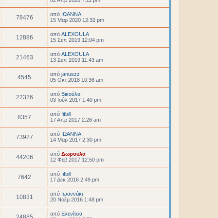
02 Απρ 2020 7:11 pm
από
ΙΩΑΝΝΑ
78476
15 Μαρ 2020 12:32 pm
από
ALEXOULA
12886
15 Σεπ 2019 12:04 pm
από
ALEXOULA
21463
13 Σεπ 2019 11:43 am
από
januszz
4545
05 Οκτ 2018 10:36 am
από
Βικούλα
22326
03 Ιούλ 2017 1:40 pm
από
fitbill
8357
17 Απρ 2017 2:28 am
από
ΙΩΑΝΝΑ
73927
14 Μαρ 2017 2:30 pm
από
Δωρουλα
44206
12 Φεβ 2017 12:50 pm
από
fitbill
7642
17 Δεκ 2016 2:49 pm
από
Ιωαννάκι
10831
20 Νοέμ 2016 1:48 pm
από
Ελενίτσα
24885