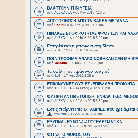
ΒΛΑΠΤΟΥΝ ΤΗΝ ΥΓΕΙΑ
από
ALEXOULA
»
06 Αύγ 2013 7:13 pm
ΑΠΟΤΟΞΙΝΩΣΗ ΑΠΟ ΤΑ ΒΑΡΕΑ ΜΕΤΑΛΛΑ
από
Danielli
»
07 Σεπ 2019 10:09 am
ΠΙΝΑΚΕΣ ΕΠΟΧΙΚΟΤΗΤΑΣ ΦΡΟΥΤΩΝ ΚΑΙ ΛΑΧ
από
ALEXOULA
»
22 Ιούλ 2019 5:22 pm
Επιτρέπεται η μπανάνα στη δίαιτα;
από
fitbill
»
13 Σεπ 2018 10:59 pm
ΠΟΙΑ ΤΡΟΦΙΜΑ ΑΝΑΚΟΙΝΩΘΗΚΑΝ ΣΑΝ ΜΗ ΒΡ
από
Vasoula
»
09 Ιουν 2017 6:32 pm
Τα οφέλη του πράσινου τσαγιού
από
fitbill
»
17 Απρ 2017 2:28 am
ΕΠΙΚΙΝΔΥΝΕΣ ΟΥΣΙΕΣ -ΕΠΙΒΛΑΒΗ ΠΡΟΪΟΝΤΑ
από
ALEXOULA
»
14 Μάιος 2012 5:03 pm
ΦΥΣΙΚΗ ΑΝΤΙΜΕΤΏΠΙΣΗ -ΕΝΝΑΚΤΙΚΕΣ ΜΕΘΟ
από
ALEXOULA
»
22 Απρ 2015 3:52 pm
Εσείς παίρνετε τις ΒΙΤΑΜΙΝΕΣ που χρειάζεται
από
fitbill
»
17 Δεκ 2016 3:37 am
ΕΞΥΠΝΑ - ΕΥΚΟΛΑ-ΑΠΟΤΕΛΕΣΜΑΤΙΚΑ
από
ALEXOULA
»
20 Σεπ 2016 4:03 pm
ΦΤΙΑΧΤΟ ΜΟΝΟΣ ΣΟΥ