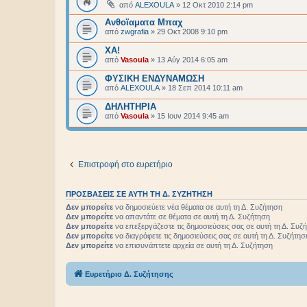
από
ALEXOULA
»
12 Οκτ 2010 2:14 pm
Ανθοϊαματα Μπαχ
από
zwgrafia
»
29 Οκτ 2008 9:10 pm
XA!
από
Vasoula
»
13 Αύγ 2014 6:05 am
ΦΥΣΙΚΗ ΕΝΔΥΝΑΜΩΣΗ
από
ALEXOULA
»
18 Σεπ 2014 10:11 am
ΔΗΛΗΤΗΡΙΑ
από
Vasoula
»
15 Ιουν 2014 9:45 am
Επιστροφή στο ευρετήριο
ΠΡΟΣΒΆΣΕΙΣ ΣΕ ΑΥΤΉ ΤΗ Δ. ΣΥΖΉΤΗΣΗ
Δεν μπορείτε
να δημοσιεύετε νέα θέματα σε αυτή τη Δ. Συζήτηση
Δεν μπορείτε
να απαντάτε σε θέματα σε αυτή τη Δ. Συζήτηση
Δεν μπορείτε
να επεξεργάζεστε τις δημοσιεύσεις σας σε αυτή τη Δ. Συζ
Δεν μπορείτε
να διαγράφετε τις δημοσιεύσεις σας σε αυτή τη Δ. Συζήτησ
Δεν μπορείτε
να επισυνάπτετε αρχεία σε αυτή τη Δ. Συζήτηση
Ευρετήριο Δ. Συζήτησης