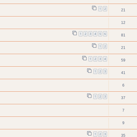
1
2
21
12
1
2
3
4
5
6
81
1
2
21
1
2
3
4
59
1
2
3
41
6
1
2
3
37
7
9
1
2
3
35