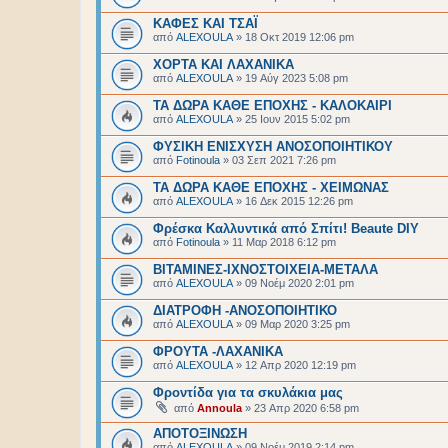
ΚΑΦΕΣ ΚΑΙ ΤΣΑΪ
από
ALEXOULA
»
18 Οκτ 2019 12:06 pm
ΧΟΡΤΑ ΚΑΙ ΛΑΧΑΝΙΚΑ
από
ALEXOULA
»
19 Αύγ 2023 5:08 pm
ΤΑ ΔΩΡΑ ΚΑΘΕ ΕΠΟΧΗΣ - ΚΑΛΟΚΑΙΡΙ
από
ALEXOULA
»
25 Ιουν 2015 5:02 pm
ΦΥΣΙΚΗ ΕΝΙΣΧΥΣΗ ΑΝΟΣΟΠΟΙΗΤΙΚΟΥ
από
Fotinoula
»
03 Σεπ 2021 7:26 pm
ΤΑ ΔΩΡΑ ΚΑΘΕ ΕΠΟΧΗΣ - ΧΕΙΜΩΝΑΣ
από
ALEXOULA
»
16 Δεκ 2015 12:26 pm
Φρέσκα Καλλυντικά από Σπίτι! Beaute DIY
από
Fotinoula
»
11 Μαρ 2018 6:12 pm
ΒΙΤΑΜΙΝΕΣ-ΙΧΝΟΣΤΟΙΧΕΙΑ-ΜΕΤΑΛΑ
από
ALEXOULA
»
09 Νοέμ 2020 2:01 pm
ΔΙΑΤΡΟΦΗ -ΑΝΟΣΟΠΟΙΗΤΙΚΟ
από
ALEXOULA
»
09 Μαρ 2020 3:25 pm
ΦΡΟΥΤΑ -ΛΑΧΑΝΙΚΑ
από
ALEXOULA
»
12 Απρ 2020 12:19 pm
Φροντίδα για τα σκυλάκια μας
από
Annoula
»
23 Απρ 2020 6:58 pm
ΑΠΟΤΟΞΙΝΩΣΗ
από
ALEXOULA
»
09 Νοέμ 2019 2:14 pm