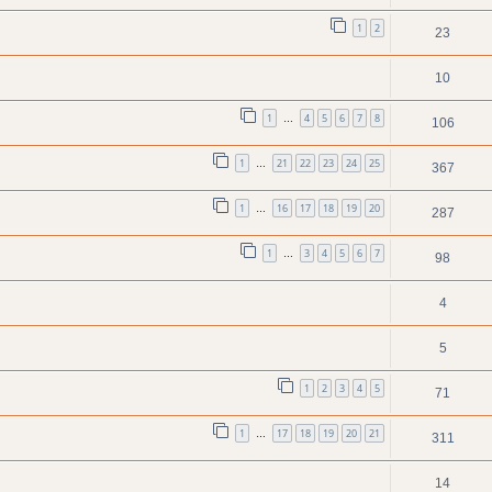
1
2
23
10
1
4
5
6
7
8
…
106
1
21
22
23
24
25
…
367
1
16
17
18
19
20
…
287
1
3
4
5
6
7
…
98
4
5
1
2
3
4
5
71
1
17
18
19
20
21
…
311
14