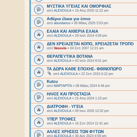
ΜΥΣΤΙΚΑ ΥΓΕΙΑΣ ΚΑΙ ΟΜΟΡΦΙΑΣ
από
ALEXOULA
»
10 Απρ 2020 11:22 am
Αιθέρια έλαια για ύπνο
από
abundance
»
05 Μάιος 2025 3:53 pm
ΕΛΑΙΑ ΚΑΙ ΑΙΘΕΡΙΑ ΕΛΑΙΑ
από
ALEXOULA
»
29 Ιούλ 2014 4:09 pm
ΔΕΝ ΧΡΕΙΑΖΕΤΑΙ ΚΟΠΟ, ΧΡΕΙΑΖΕΤΑΙ ΤΡΟΠΟ
από
Vasoula
»
04 Σεπ 2007 12:21 am
ΘΕΡΑΠΕΥΤΙΚΑ ΒΟΤΑΝΑ
από
ALEXOULA
»
02 Ιούλ 2014 8:01 pm
ΤΑ ΔΩΡΑ ΚΑΘΕ ΕΠΟΧΗΣ- ΦΘΙΝΟΠΩΡΟ
από
ALEXOULA
»
22 Σεπ 2015 6:22 pm
Kutzu
από
ΜΑΡΓΑΡΊΤΑ
»
08 Μάιος 2024 6:46 pm
ΗΛΙΟΣ ΚΑΙ ΠΡΟΣΤΑΣΙΑ
από
ALEXOULA
»
15 Απρ 2024 1:23 pm
ΔΙΑΤΡΟΦΗ - ΥΓΕΙΑ
από
ALEXOULA
»
09 Ιουν 2020 12:02 pm
ΥΠΕΡ ΤΡΟΦΕΣ
από
ALEXOULA
»
16 Σεπ 2014 11:41 am
ΑΛΛΕΣ ΧΡΗΣΕΙΣ ΤΩΝ ΦΥΤΩΝ
από
ALEXOULA
»
30 Αύγ 2023 4:59 pm