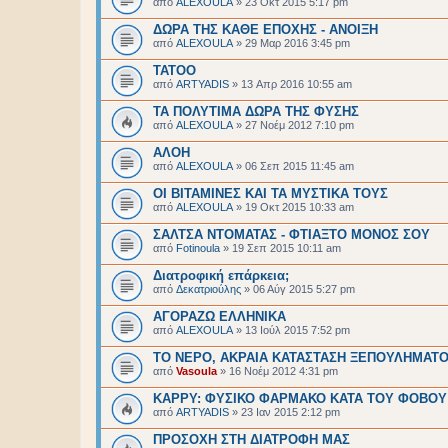
από
ALEXOULA
»
23 Οκτ 2015 5:17 pm
ΔΩΡΑ ΤΗΣ ΚΑΘΕ ΕΠΟΧΗΣ - ΑΝΟΙΞΗ
από
ALEXOULA
»
29 Μαρ 2016 3:45 pm
ΤΑΤΟΟ
από
ARTYADIS
»
13 Απρ 2016 10:55 am
ΤΑ ΠΟΛΥΤΙΜΑ ΔΩΡΑ ΤΗΣ ΦΥΣΗΣ
από
ALEXOULA
»
27 Νοέμ 2012 7:10 pm
ΑΛΟΗ
από
ALEXOULA
»
06 Σεπ 2015 11:45 am
ΟΙ ΒΙΤΑΜΙΝΕΣ ΚΑΙ ΤΑ ΜΥΣΤΙΚΑ ΤΟΥΣ
από
ALEXOULA
»
19 Οκτ 2015 10:33 am
ΣΑΛΤΣΑ ΝΤΟΜΑΤΑΣ - ΦΤΙΑΞΤΟ ΜΟΝΟΣ ΣΟΥ
από
Fotinoula
»
19 Σεπ 2015 10:11 am
Διατροφική επάρκεια;
από
Δεκατριούλης
»
06 Αύγ 2015 5:27 pm
ΑΓΟΡΑΖΩ ΕΛΛΗΝΙΚΑ
από
ALEXOULA
»
13 Ιούλ 2015 7:52 pm
ΤΟ ΝΕΡΟ, ΑΚΡΑΙΑ ΚΑΤΑΣΤΑΣΗ ΞΕΠΟΥΛΗΜΑΤ
από
Vasoula
»
16 Νοέμ 2012 4:31 pm
ΚΑΡΡΥ: ΦΥΣΙΚΟ ΦΑΡΜΑΚΟ ΚΑΤΑ ΤΟΥ ΦΟΒΟΥ!
από
ARTYADIS
»
23 Ιαν 2015 2:12 pm
ΠΡΟΣΟΧΗ ΣΤΗ ΔΙΑΤΡΟΦΗ ΜΑΣ