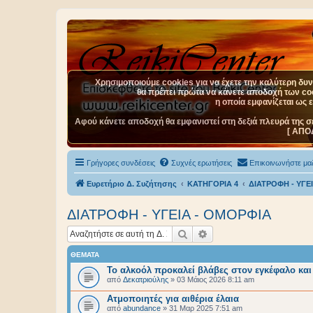
Χρησιμοποιούμε cookies για να έχετε την καλύτερη δυνα
θα πρέπει πρώτα να κάνετε αποδοχή των cook
η οποία εμφανίζεται ως 
Αφού κάνετε αποδοχή θα εμφανιστεί στη δεξιά πλευρά της σ
[ ΑΠΟ
Γρήγορες συνδέσεις
Συχνές ερωτήσεις
Επικοινωνήστε μαζ
Ευρετήριο Δ. Συζήτησης
ΚΑΤΗΓΟΡΙΑ 4
ΔΙΑΤΡΟΦΗ - ΥΓΕ
ΔΙΑΤΡΟΦΗ - ΥΓΕΙΑ - ΟΜΟΡΦΙΑ
Αναζήτηση
Ειδική αναζήτηση
ΘΈΜΑΤΑ
Το αλκοόλ προκαλεί βλάβες στον εγκέφαλο και
από
Δεκατριούλης
»
03 Μάιος 2026 8:11 am
Ατμοποιητές για αιθέρια έλαια
από
abundance
»
31 Μαρ 2025 7:51 am