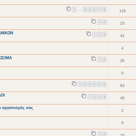
1
4
5
6
7
8
…
116
1
2
23
ΑΝΙΚΩΝ
1
2
3
42
4
ΩΣΙΜΑ
1
2
26
0
1
2
3
4
5
6
83
ΔΟΙ
1
2
3
4
46
 ο οργανισμός σας
2
9
1
2
15