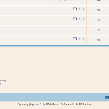
344
1
2
20
1
2
15
12
1
2
20
ήτηση
η
Δημιουργήθηκε από
phpBB
® Forum Software © phpBB Limited