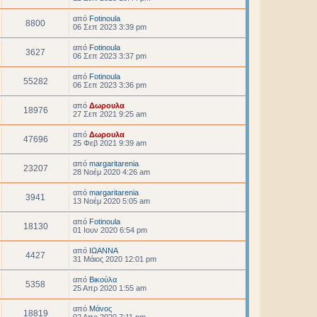
από
Fotinoula
8800
06 Σεπ 2023 3:39 pm
από
Fotinoula
3627
06 Σεπ 2023 3:37 pm
από
Fotinoula
55282
06 Σεπ 2023 3:36 pm
από
Δωρουλα
18976
27 Σεπ 2021 9:25 am
από
Δωρουλα
47696
25 Φεβ 2021 9:39 am
από
margaritarenia
23207
28 Νοέμ 2020 4:26 am
από
margaritarenia
3941
13 Νοέμ 2020 5:05 am
από
Fotinoula
18130
01 Ιουν 2020 6:54 pm
από
ΙΩΑΝΝΑ
4427
31 Μάιος 2020 12:01 pm
από
Βικούλα
5358
25 Απρ 2020 1:55 am
από
Μάνος
18819