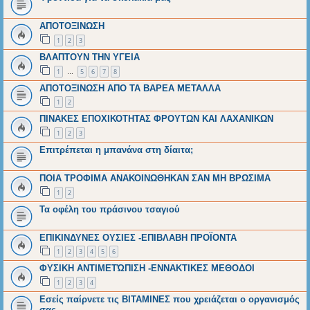
ΑΠΟΤΟΞΙΝΩΣΗ
1
2
3
ΒΛΑΠΤΟΥΝ ΤΗΝ ΥΓΕΙΑ
1
5
6
7
8
…
ΑΠΟΤΟΞΙΝΩΣΗ ΑΠΟ ΤΑ ΒΑΡΕΑ ΜΕΤΑΛΛΑ
1
2
ΠΙΝΑΚΕΣ ΕΠΟΧΙΚΟΤΗΤΑΣ ΦΡΟΥΤΩΝ ΚΑΙ ΛΑΧΑΝΙΚΩΝ
1
2
3
Επιτρέπεται η μπανάνα στη δίαιτα;
ΠΟΙΑ ΤΡΟΦΙΜΑ ΑΝΑΚΟΙΝΩΘΗΚΑΝ ΣΑΝ ΜΗ ΒΡΩΣΙΜΑ
1
2
Τα οφέλη του πράσινου τσαγιού
ΕΠΙΚΙΝΔΥΝΕΣ ΟΥΣΙΕΣ -ΕΠΙΒΛΑΒΗ ΠΡΟΪΟΝΤΑ
1
2
3
4
5
6
ΦΥΣΙΚΗ ΑΝΤΙΜΕΤΏΠΙΣΗ -ΕΝΝΑΚΤΙΚΕΣ ΜΕΘΟΔΟΙ
1
2
3
4
Εσείς παίρνετε τις ΒΙΤΑΜΙΝΕΣ που χρειάζεται ο οργανισμός
σας