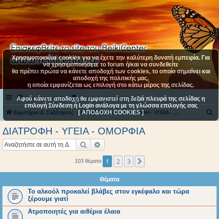
Χρησιμοποιούμε cookies για να έχετε την καλύτερη δυνατή εμπειρία. Για
να χρησιμοποιήσετε το forum ή/και να συνδεθείτε
θα πρέπει πρώτα να κάνετε αποδοχή των cookies, το οποίο σημαίνει και
αποδοχή της πολιτικής μας,
η οποία εμφανίζεται ως επιλογή στο κάτω μέρος της σελίδας.
Συχνές ερωτήσεις
Επικοινωνήστε μαζί μας
Αφού κάνετε αποδοχή θα εμφανιστεί στη δεξιά πλευρά της σελίδας η
επιλογή Σύνδεση ή Login ανάλογα με τη γλώσσα επιλογής σας
[ ΑΠΟΔΟΧΗ COOKIES ]
Α
Ευρετήριο Δ. Συζήτησης
ΚΑΤΗΓΟΡΙΑ 4
ΔΙΑΤΡΟΦΗ - ΥΓΕΙΑ - ΟΜΟΡΦΙΑ
ν
ΔΙΑΤΡΟΦΗ - ΥΓΕΙΑ - ΟΜΟΡΦΙΑ
α
Αναζήτηση
Ειδική αναζήτηση
ζ
ή
1
2
3
Επόμενη
103 θέματα
τ
Θέματα
η
Το αλκοόλ προκαλεί βλάβες στον εγκέφαλο και τώρα
σ
ξέρουμε γιατί
η
Ατμοποιητές για αιθέρια έλαια