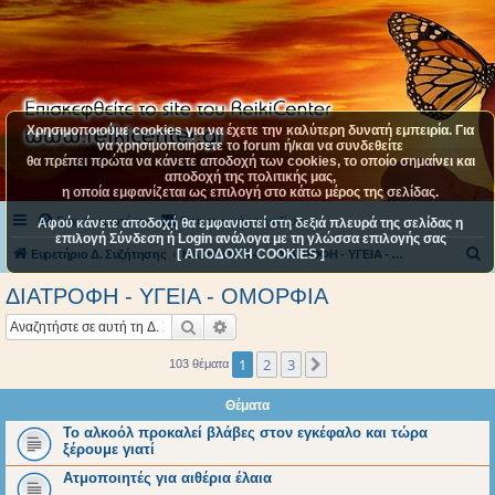
Χρησιμοποιούμε cookies για να έχετε την καλύτερη δυνατή εμπειρία. Για
να χρησιμοποιήσετε το forum ή/και να συνδεθείτε
θα πρέπει πρώτα να κάνετε αποδοχή των cookies, το οποίο σημαίνει και
αποδοχή της πολιτικής μας,
η οποία εμφανίζεται ως επιλογή στο κάτω μέρος της σελίδας.
Συχνές ερωτήσεις
Επικοινωνήστε μαζί μας
Αφού κάνετε αποδοχή θα εμφανιστεί στη δεξιά πλευρά της σελίδας η
επιλογή Σύνδεση ή Login ανάλογα με τη γλώσσα επιλογής σας
[ ΑΠΟΔΟΧΗ COOKIES ]
Α
Ευρετήριο Δ. Συζήτησης
ΚΑΤΗΓΟΡΙΑ 4
ΔΙΑΤΡΟΦΗ - ΥΓΕΙΑ - ΟΜΟΡΦΙΑ
ν
ΔΙΑΤΡΟΦΗ - ΥΓΕΙΑ - ΟΜΟΡΦΙΑ
α
Αναζήτηση
Ειδική αναζήτηση
ζ
ή
1
2
3
Επόμενη
103 θέματα
τ
Θέματα
η
Το αλκοόλ προκαλεί βλάβες στον εγκέφαλο και τώρα
σ
ξέρουμε γιατί
η
Ατμοποιητές για αιθέρια έλαια