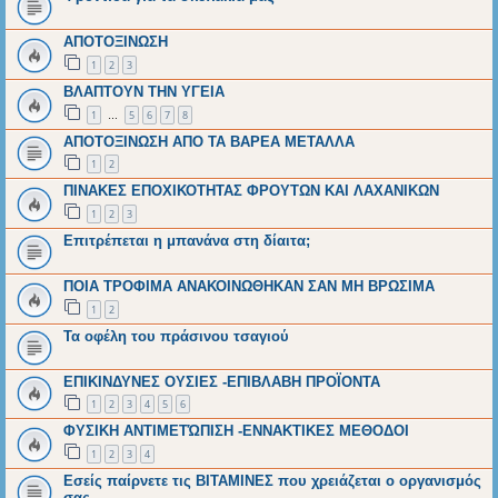
ΑΠΟΤΟΞΙΝΩΣΗ
1
2
3
ΒΛΑΠΤΟΥΝ ΤΗΝ ΥΓΕΙΑ
1
5
6
7
8
…
ΑΠΟΤΟΞΙΝΩΣΗ ΑΠΟ ΤΑ ΒΑΡΕΑ ΜΕΤΑΛΛΑ
1
2
ΠΙΝΑΚΕΣ ΕΠΟΧΙΚΟΤΗΤΑΣ ΦΡΟΥΤΩΝ ΚΑΙ ΛΑΧΑΝΙΚΩΝ
1
2
3
Επιτρέπεται η μπανάνα στη δίαιτα;
ΠΟΙΑ ΤΡΟΦΙΜΑ ΑΝΑΚΟΙΝΩΘΗΚΑΝ ΣΑΝ ΜΗ ΒΡΩΣΙΜΑ
1
2
Τα οφέλη του πράσινου τσαγιού
ΕΠΙΚΙΝΔΥΝΕΣ ΟΥΣΙΕΣ -ΕΠΙΒΛΑΒΗ ΠΡΟΪΟΝΤΑ
1
2
3
4
5
6
ΦΥΣΙΚΗ ΑΝΤΙΜΕΤΏΠΙΣΗ -ΕΝΝΑΚΤΙΚΕΣ ΜΕΘΟΔΟΙ
1
2
3
4
Εσείς παίρνετε τις ΒΙΤΑΜΙΝΕΣ που χρειάζεται ο οργανισμός
σας