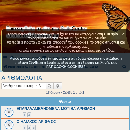
Χρησιμοποιούμε cookies για να έχετε την καλύτερη δυνατή εμπειρία. Για
να χρησιμοποιήσετε το forum ή/και να συνδεθείτε
θα πρέπει πρώτα να κάνετε αποδοχή των cookies, το οποίο σημαίνει και
αποδοχή της πολιτικής μας,
η οποία εμφανίζεται ως επιλογή στο κάτω μέρος της σελίδας.
Συχνές ερωτήσεις
Επικοινωνήστε μαζί μας
Αφού κάνετε αποδοχή θα εμφανιστεί στη δεξιά πλευρά της σελίδας η
επιλογή Σύνδεση ή Login ανάλογα με τη γλώσσα επιλογής σας
[ ΑΠΟΔΟΧΗ COOKIES ]
Α
Ευρετήριο Δ. Συζήτησης
ΚΑΤΗΓΟΡΙΑ 2
ΑΡΙΘΜΟΛΟΓΙΑ
ν
ΑΡΙΘΜΟΛΟΓΙΑ
α
Αναζήτηση
Ειδική αναζήτηση
ζ
15 θέματα • Σελίδα
1
από
1
ή
Θέματα
τ
ΕΠΑΝΑΛΑΜΒΑΝΟΜΕΝΑ ΜΟΤΙΒΑ ΑΡΙΘΜΩΝ
η
1
2
σ
Ο ΗΛΙΑΚΟΣ ΑΡΙΘΜΟΣ
η
1
2
3