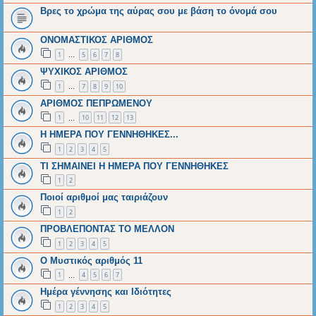
Βρες το χρώμα της αύρας σου με βάση το όνομά σου
ΟΝΟΜΑΣΤΙΚΟΣ ΑΡΙΘΜΟΣ
1
5
6
7
8
…
ΨΥΧΙΚΟΣ ΑΡΙΘΜΟΣ
1
7
8
9
10
…
AΡΙΘΜΟΣ ΠΕΠΡΩΜΕΝΟΥ
1
10
11
12
13
…
Η ΗΜΕΡΑ ΠΟΥ ΓΕΝΝΗΘΗΚΕΣ...
1
2
3
4
5
ΤΙ ΣΗΜΑΙΝΕΙ Η ΗΜΕΡΑ ΠΟΥ ΓΕΝΝΗΘΗΚΕΣ
1
2
Ποιοί αριθμοί μας ταιριάζουν
1
2
ΠΡΟΒΛΕΠΟΝΤΑΣ ΤΟ ΜΕΛΛΟΝ
1
2
3
4
5
Ο Μυστικός αριθμός 11
1
4
5
6
7
…
Ημέρα γέννησης και Ιδιότητες
1
2
3
4
5