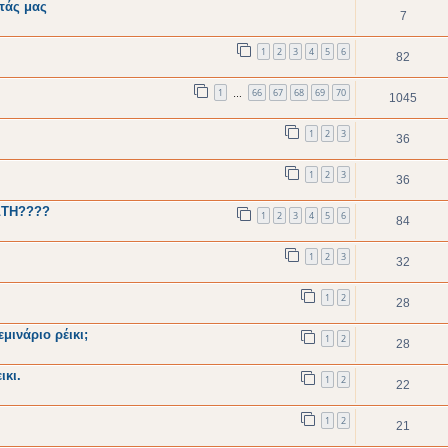
τάς μας
7
1
2
3
4
5
6
82
1
66
67
68
69
70
…
1045
1
2
3
36
1
2
3
36
ΣΤΗ????
1
2
3
4
5
6
84
1
2
3
32
1
2
28
μινάριο ρέικι;
1
2
28
ικι.
1
2
22
1
2
21