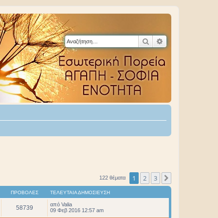
Αναζήτηση
Ειδική αναζήτηση
1
2
3
Επόμενη
122 θέματα
ΠΡΟΒΟΛΈΣ
ΤΕΛΕΥΤΑΊΑ ΔΗΜΟΣΊΕΥΣΗ
από
Valia
58739
09 Φεβ 2016 12:57 am