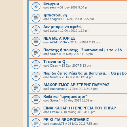
Ενεργεια
από
eleni
»
06 Ιουν 2007 9:04 pm
εμπιστοσυνη
από
chagall
»
19 Νοέμ 2008 6:55 pm
Δεν μπορώ να αφεθώ
από
Lyria
»
12 Οκτ 2012 1:12 pm
ΝΕΑ ΜΕ ΑΠΟΡΙΕΣ
από
AKATERINA
»
22 Απρ 2014 2:13 pm
Ποσότης ή ποιότης...Συντονισμοί με το κιλό...
από
nirava
»
07 Νοέμ 2007 1:15 pm
Τι ειναι το Q ;
από
Qisan
»
13 Σεπ 2007 5:13 pm
Νομίζω ότι το Ρέικι θα με βοηθήσει.... Θα με 
από
MariG
»
25 Ιουν 2007 12:54 pm
ΔΙΑΧΩΡΙΣΜΟΣ ΑΡΙΣΤΕΡΗΣ ΠΛΕΥΡΑΣ
από
blue velvet
»
17 Σεπ 2013 8:18 pm
Reiki και "αρνητικότητα"
από
Spiros#
»
20 Αύγ 2013 11:32 am
ΕΙΝΑΙ ΚΑΘΑΡΗ Η ΕΝΕΡΓΕΙΑ ΠΟΥ ΠΗΡΑ?
από
zizelaki
»
10 Μάιος 2013 4:06 pm
ΡΕΙΚΙ ΓΙΑ ΝΕΦΡΟΠΑΘΕΙΣ
από
manosk75
»
03 Ιούλ 2013 7:58 am