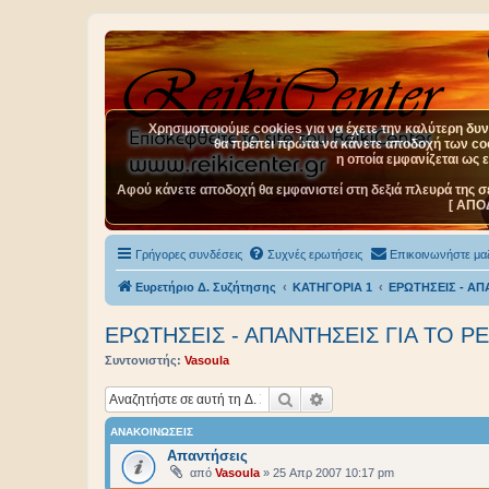
Χρησιμοποιούμε cookies για να έχετε την καλύτερη δυνα
θα πρέπει πρώτα να κάνετε αποδοχή των cook
η οποία εμφανίζεται ως 
Αφού κάνετε αποδοχή θα εμφανιστεί στη δεξιά πλευρά της σ
[ ΑΠΟ
Γρήγορες συνδέσεις
Συχνές ερωτήσεις
Επικοινωνήστε μαζ
Ευρετήριο Δ. Συζήτησης
ΚΑΤΗΓΟΡΙΑ 1
ΕΡΩΤΗΣΕΙΣ - ΑΠΑ
ΕΡΩΤΗΣΕΙΣ - ΑΠΑΝΤΗΣΕΙΣ ΓΙΑ ΤΟ ΡΕ
Συντονιστής:
Vasoula
Αναζήτηση
Ειδική αναζήτηση
ΑΝΑΚΟΙΝΏΣΕΙΣ
Aπαντήσεις
από
Vasoula
»
25 Απρ 2007 10:17 pm