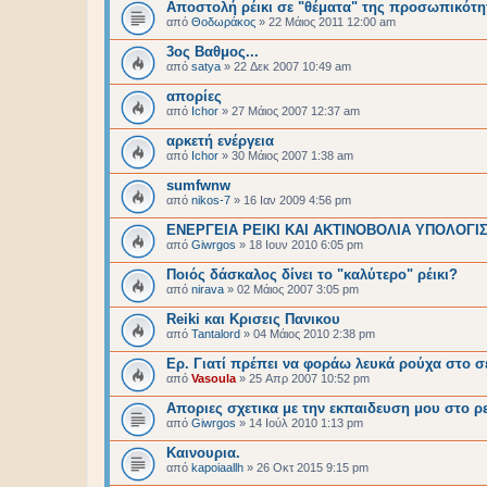
Αποστολή ρέικι σε "θέματα" της προσωπικότη
από
Θοδωράκος
»
22 Μάιος 2011 12:00 am
3ος Βαθμος...
από
satya
»
22 Δεκ 2007 10:49 am
απορίες
από
Ichor
»
27 Μάιος 2007 12:37 am
αρκετή ενέργεια
από
Ichor
»
30 Μάιος 2007 1:38 am
sumfwnw
από
nikos-7
»
16 Ιαν 2009 4:56 pm
ΕΝΕΡΓΕΙΑ ΡΕΙΚΙ ΚΑΙ ΑΚΤΙΝΟΒΟΛΙΑ ΥΠΟΛΟΓΙ
από
Giwrgos
»
18 Ιουν 2010 6:05 pm
Ποιός δάσκαλος δίνει το "καλύτερο" ρέικι?
από
nirava
»
02 Μάιος 2007 3:05 pm
Reiki και Κρισεις Πανικου
από
Tantalord
»
04 Μάιος 2010 2:38 pm
Ερ. Γιατί πρέπει να φοράω λευκά ρούχα στο σε
από
Vasoula
»
25 Απρ 2007 10:52 pm
Αποριες σχετικα με την εκπαιδευση μου στο ρε
από
Giwrgos
»
14 Ιούλ 2010 1:13 pm
Καινουρια.
από
kapoiaallh
»
26 Οκτ 2015 9:15 pm