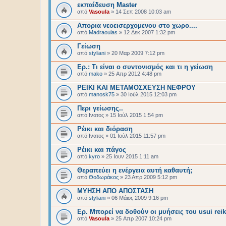
εκπαίδευση Master
από
Vasoula
»
14 Σεπ 2008 10:03 am
Απορια νεοεισερχομενου στο χωρο....
από
Madraoulas
»
12 Δεκ 2007 1:32 pm
Γείωση
από
styliani
»
20 Μαρ 2009 7:12 pm
Ερ.: Τι είναι ο συντονισμός και τι η γείωση
από
mako
»
25 Απρ 2012 4:48 pm
ΡΕΙΚΙ ΚΑΙ ΜΕΤΑΜΟΣΧΕΥΣΗ ΝΕΦΡΟΥ
από
manosk75
»
30 Ιούλ 2015 12:03 pm
Περι γείωσης..
από
Ινατος
»
15 Ιούλ 2015 1:54 pm
Ρέικι και διόραση
από
Ινατος
»
01 Ιούλ 2015 11:57 pm
Ρέικι και πάγος
από
kyro
»
25 Ιουν 2015 1:11 am
Θεραπεύει η ενέργεια αυτή καθαυτή;
από
Θοδωράκος
»
23 Απρ 2009 5:12 pm
ΜΥΗΣΗ ΑΠΟ ΑΠΟΣΤΑΣΗ
από
styliani
»
06 Μάιος 2009 9:16 pm
Eρ. Μπορεί να δοθούν οι μυήσεις του usui re
από
Vasoula
»
25 Απρ 2007 10:24 pm