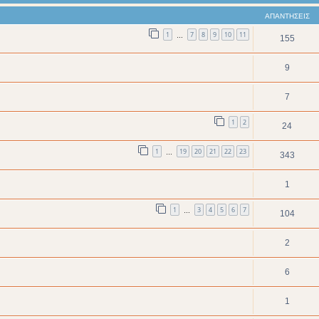
ΑΠΑΝΤΉΣΕΙΣ
1
7
8
9
10
11
…
155
9
7
1
2
24
1
19
20
21
22
23
…
343
1
1
3
4
5
6
7
…
104
2
6
1