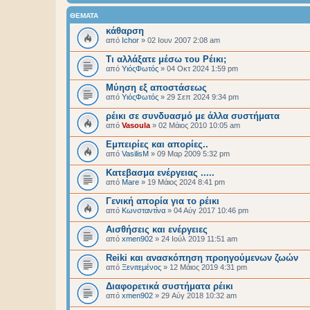
ΘΈΜΑΤΑ
κάθαρση
από
Ichor
»
02 Ιουν 2007 2:08 am
Τι αλλάξατε μέσω του Ρέικι;
από
ΥιόςΦωτός
»
04 Οκτ 2024 1:59 pm
Μύηση εξ αποστάσεως
από
ΥιόςΦωτός
»
29 Σεπ 2024 9:34 pm
ρέικι σε συνδυασμό με άλλα συστήματα
από
Vasoula
»
02 Μάιος 2010 10:05 am
Εμπειρίες και απορίες..
από
VasilisM
»
09 Μαρ 2009 5:32 pm
Κατεβασμα ενέργειας .....
από
Mare
»
19 Μάιος 2024 8:41 pm
Γενική απορία για το ρέικι
από
Κωνσταντίνα
»
04 Αύγ 2017 10:46 pm
Αισθήσεις και ενέργειες
από
xmen902
»
24 Ιούλ 2019 11:51 am
Reiki και ανασκόπηση προηγούμενων ζωών
από
Ξενιτεμένος
»
12 Μάιος 2019 4:31 pm
Διαφορετικά συστήματα ρέικι
από
xmen902
»
29 Αύγ 2018 10:32 am