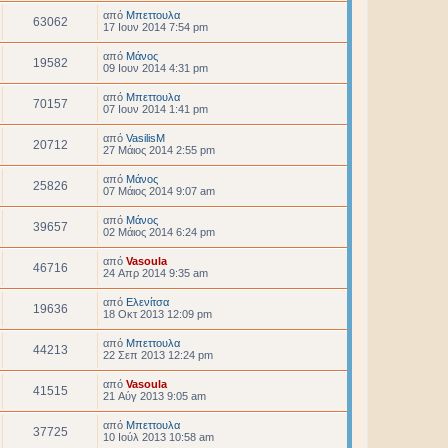
από
Μπεττουλα
63062
17 Ιουν 2014 7:54 pm
από
Μάνος
19582
09 Ιουν 2014 4:31 pm
από
Μπεττουλα
70157
07 Ιουν 2014 1:41 pm
από
VasilisM
20712
27 Μάιος 2014 2:55 pm
από
Μάνος
25826
07 Μάιος 2014 9:07 am
από
Μάνος
39657
02 Μάιος 2014 6:24 pm
από
Vasoula
46716
24 Απρ 2014 9:35 am
από
Ελενίτσα
19636
18 Οκτ 2013 12:09 pm
από
Μπεττουλα
44213
22 Σεπ 2013 12:24 pm
από
Vasoula
41515
21 Αύγ 2013 9:05 am
από
Μπεττουλα
37725
10 Ιούλ 2013 10:58 am