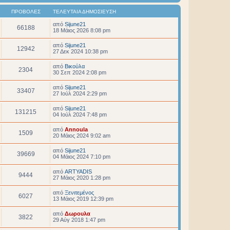
ΠΡΟΒΟΛΈΣ
ΤΕΛΕΥΤΑΊΑ ΔΗΜΟΣΊΕΥΣΗ
από
Sijune21
66188
18 Μάιος 2026 8:08 pm
από
Sijune21
12942
27 Δεκ 2024 10:38 pm
από
Βικούλα
2304
30 Σεπ 2024 2:08 pm
από
Sijune21
33407
27 Ιούλ 2024 2:29 pm
από
Sijune21
131215
04 Ιούλ 2024 7:48 pm
από
Annoula
1509
20 Μάιος 2024 9:02 am
από
Sijune21
39669
04 Μάιος 2024 7:10 pm
από
ARTYADIS
9444
27 Μάιος 2020 1:28 pm
από
Ξενιτεμένος
6027
13 Μάιος 2019 12:39 pm
από
Δωρουλα
3822
29 Αύγ 2018 1:47 pm