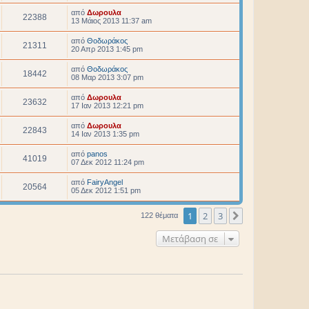
από
Δωρουλα
22388
13 Μάιος 2013 11:37 am
από
Θοδωράκος
21311
20 Απρ 2013 1:45 pm
από
Θοδωράκος
18442
08 Μαρ 2013 3:07 pm
από
Δωρουλα
23632
17 Ιαν 2013 12:21 pm
από
Δωρουλα
22843
14 Ιαν 2013 1:35 pm
από
panos
41019
07 Δεκ 2012 11:24 pm
από
FairyAngel
20564
05 Δεκ 2012 1:51 pm
1
2
3
Επόμενη
122 θέματα
Μετάβαση σε