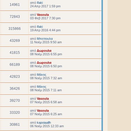
από
Ifaki
14961
24 Απρ 2017 1:59 pm
από
Vasoula
72843
03 Φεβ 2017 7:30 pm
από
Ifaki
315866
19 Απρ 2016 4:44 pm
από
Μπεττουλα
43269
11 Νοέμ 2015 9:50 am
από
Δωρουλα
41815
08 Νοέμ 2015 6:55 pm
από
Δωρουλα
66189
08 Νοέμ 2015 6:50 pm
από
Μάνος
42823
08 Νοέμ 2015 7:32 am
από
Μάνος
36426
08 Νοέμ 2015 7:11 am
από
Vasoula
39270
07 Νοέμ 2015 6:58 am
από
Vasoula
33320
07 Νοέμ 2015 6:25 am
από
kapoiaallh
30861
06 Νοέμ 2015 12:33 am