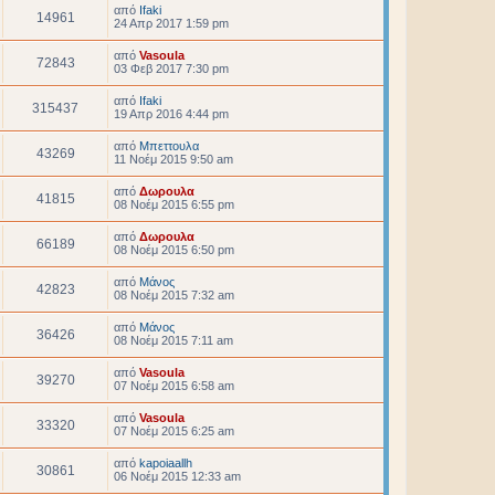
από
Ifaki
14961
24 Απρ 2017 1:59 pm
από
Vasoula
72843
03 Φεβ 2017 7:30 pm
από
Ifaki
315437
19 Απρ 2016 4:44 pm
από
Μπεττουλα
43269
11 Νοέμ 2015 9:50 am
από
Δωρουλα
41815
08 Νοέμ 2015 6:55 pm
από
Δωρουλα
66189
08 Νοέμ 2015 6:50 pm
από
Μάνος
42823
08 Νοέμ 2015 7:32 am
από
Μάνος
36426
08 Νοέμ 2015 7:11 am
από
Vasoula
39270
07 Νοέμ 2015 6:58 am
από
Vasoula
33320
07 Νοέμ 2015 6:25 am
από
kapoiaallh
30861
06 Νοέμ 2015 12:33 am