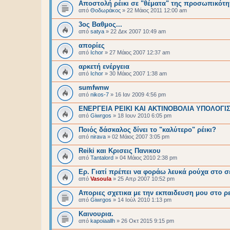
Αποστολή ρέικι σε "θέματα" της προσωπικότη
από
Θοδωράκος
»
22 Μάιος 2011 12:00 am
3ος Βαθμος...
από
satya
»
22 Δεκ 2007 10:49 am
απορίες
από
Ichor
»
27 Μάιος 2007 12:37 am
αρκετή ενέργεια
από
Ichor
»
30 Μάιος 2007 1:38 am
sumfwnw
από
nikos-7
»
16 Ιαν 2009 4:56 pm
ΕΝΕΡΓΕΙΑ ΡΕΙΚΙ ΚΑΙ ΑΚΤΙΝΟΒΟΛΙΑ ΥΠΟΛΟΓΙ
από
Giwrgos
»
18 Ιουν 2010 6:05 pm
Ποιός δάσκαλος δίνει το "καλύτερο" ρέικι?
από
nirava
»
02 Μάιος 2007 3:05 pm
Reiki και Κρισεις Πανικου
από
Tantalord
»
04 Μάιος 2010 2:38 pm
Ερ. Γιατί πρέπει να φοράω λευκά ρούχα στο σε
από
Vasoula
»
25 Απρ 2007 10:52 pm
Αποριες σχετικα με την εκπαιδευση μου στο ρε
από
Giwrgos
»
14 Ιούλ 2010 1:13 pm
Καινουρια.
από
kapoiaallh
»
26 Οκτ 2015 9:15 pm