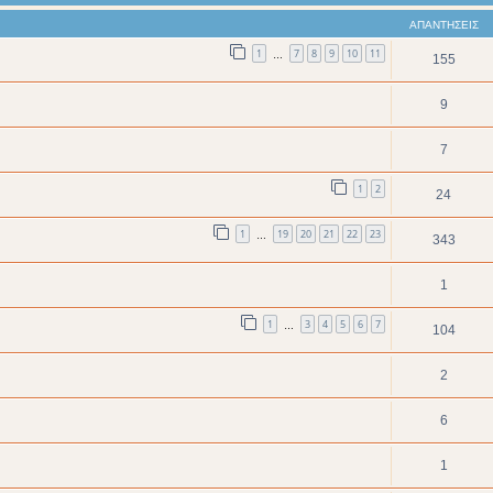
ΑΠΑΝΤΉΣΕΙΣ
1
7
8
9
10
11
…
155
9
7
1
2
24
1
19
20
21
22
23
…
343
1
1
3
4
5
6
7
…
104
2
6
1