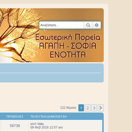
Αναζήτηση
Ειδική αναζήτηση
1
2
3
Επόμενη
122 θέματα
ΠΡΟΒΟΛΈΣ
ΤΕΛΕΥΤΑΊΑ ΔΗΜΟΣΊΕΥΣΗ
από
Valia
58738
09 Φεβ 2016 12:57 am