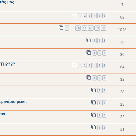
τάς μας
7
1
2
3
4
5
6
82
1
66
67
68
69
70
…
1045
1
2
3
36
1
2
3
36
ΣΤΗ????
1
2
3
4
5
6
84
1
2
3
32
1
2
28
μινάριο ρέικι;
1
2
28
ικι.
1
2
22
1
2
21