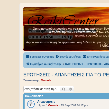
Χρησιμοποιούμε cookies για να έχετε την καλύτερη δυνα
θα πρέπει πρώτα να κάνετε αποδοχή των cook
η οποία εμφανίζεται ως 
Αφού κάνετε αποδοχή θα εμφανιστεί στη δεξιά πλευρά της σ
[ ΑΠΟ
Γρήγορες συνδέσεις
Συχνές ερωτήσεις
Επικοινωνήστε μαζ
Ευρετήριο Δ. Συζήτησης
ΚΑΤΗΓΟΡΙΑ 1
ΕΡΩΤΗΣΕΙΣ - ΑΠΑ
ΕΡΩΤΗΣΕΙΣ - ΑΠΑΝΤΗΣΕΙΣ ΓΙΑ ΤΟ ΡΕ
Συντονιστής:
Vasoula
Αναζήτηση
Ειδική αναζήτηση
ΑΝΑΚΟΙΝΏΣΕΙΣ
Aπαντήσεις
από
Vasoula
»
25 Απρ 2007 10:17 pm