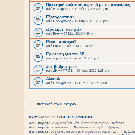
Πρακτηκή ερώτηση σχετικά με τις συνεδρίες
από
Θοδωράκος
»
11 Μάιος 2013 3:59 pm
Εξισορρόπηση
από
Θοδωράκος
»
15 Απρ 2013 12:28 pm
εξάσκηση στο ρείκι
από
Prev
»
07 Μαρ 2013 4:48 pm
Ρέικι - υπάρχει?
από
Bar
»
13 Ιαν 2013 10:40 pm
Ερωτηση για τον 3Β
από
orpheas
»
08 Ιαν 2013 5:53 pm
3ος βαθμος ρεικι
από
ΔΗΜΗΤΡΙΟΣ
»
30 Νοέμ 2012 1:25 pm
Αλκοολ
από
Θοδωράκος
»
16 Οκτ 2012 11:18 am
Επιστροφή στο ευρετήριο
ΠΡΟΣΒΆΣΕΙΣ ΣΕ ΑΥΤΉ ΤΗ Δ. ΣΥΖΉΤΗΣΗ
Δεν μπορείτε
να δημοσιεύετε νέα θέματα σε αυτή τη Δ. Συζήτηση
Δεν μπορείτε
να απαντάτε σε θέματα σε αυτή τη Δ. Συζήτηση
Δεν μπορείτε
να επεξεργάζεστε τις δημοσιεύσεις σας σε αυτή τη Δ. Συζ