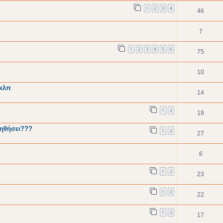
1
2
3
4
46
7
1
2
3
4
5
6
75
10
 κλπ
14
1
2
19
βοηθήσει???
1
2
27
6
1
2
23
1
2
22
1
2
17