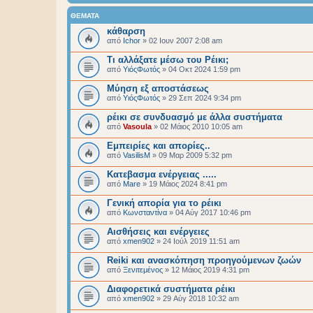
ΘΈΜΑΤΑ
κάθαρση
από
Ichor
»
02 Ιουν 2007 2:08 am
Τι αλλάξατε μέσω του Ρέικι;
από
ΥιόςΦωτός
»
04 Οκτ 2024 1:59 pm
Μύηση εξ αποστάσεως
από
ΥιόςΦωτός
»
29 Σεπ 2024 9:34 pm
ρέικι σε συνδυασμό με άλλα συστήματα
από
Vasoula
»
02 Μάιος 2010 10:05 am
Εμπειρίες και απορίες..
από
VasilisM
»
09 Μαρ 2009 5:32 pm
Κατεβασμα ενέργειας .....
από
Mare
»
19 Μάιος 2024 8:41 pm
Γενική απορία για το ρέικι
από
Κωνσταντίνα
»
04 Αύγ 2017 10:46 pm
Αισθήσεις και ενέργειες
από
xmen902
»
24 Ιούλ 2019 11:51 am
Reiki και ανασκόπηση προηγούμενων ζωών
από
Ξενιτεμένος
»
12 Μάιος 2019 4:31 pm
Διαφορετικά συστήματα ρέικι
από
xmen902
»
29 Αύγ 2018 10:32 am