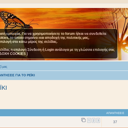
τή εμπειρία. Για να χρησιμοποιήσετε το forum ή/και να συνδεθείτε
ies, το οποίο σημαίνει και αποδοχή της πολιτικής μας,
επιλογή στο κάτω μέρος της σελίδας.
ελίδας η επιλογή Σύνδεση ή Login ανάλογα με τη γλώσσα επιλογής σας
ΔΟΧΗ COOKIES ]
ί μας
ΝΤΗΣΕΙΣ ΓΙΑ ΤΟ ΡΕΪΚΙ
ΪΚΙ
ΑΠΑΝΤΉΣΕΙΣ
1
2
3
37