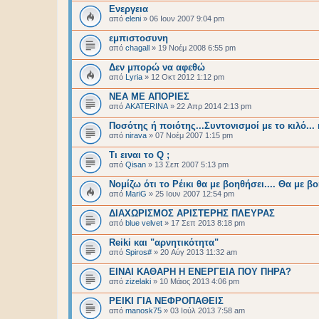
Ενεργεια
από
eleni
»
06 Ιουν 2007 9:04 pm
εμπιστοσυνη
από
chagall
»
19 Νοέμ 2008 6:55 pm
Δεν μπορώ να αφεθώ
από
Lyria
»
12 Οκτ 2012 1:12 pm
ΝΕΑ ΜΕ ΑΠΟΡΙΕΣ
από
AKATERINA
»
22 Απρ 2014 2:13 pm
Ποσότης ή ποιότης...Συντονισμοί με το κιλό...
από
nirava
»
07 Νοέμ 2007 1:15 pm
Τι ειναι το Q ;
από
Qisan
»
13 Σεπ 2007 5:13 pm
Νομίζω ότι το Ρέικι θα με βοηθήσει.... Θα με 
από
MariG
»
25 Ιουν 2007 12:54 pm
ΔΙΑΧΩΡΙΣΜΟΣ ΑΡΙΣΤΕΡΗΣ ΠΛΕΥΡΑΣ
από
blue velvet
»
17 Σεπ 2013 8:18 pm
Reiki και "αρνητικότητα"
από
Spiros#
»
20 Αύγ 2013 11:32 am
ΕΙΝΑΙ ΚΑΘΑΡΗ Η ΕΝΕΡΓΕΙΑ ΠΟΥ ΠΗΡΑ?
από
zizelaki
»
10 Μάιος 2013 4:06 pm
ΡΕΙΚΙ ΓΙΑ ΝΕΦΡΟΠΑΘΕΙΣ
από
manosk75
»
03 Ιούλ 2013 7:58 am