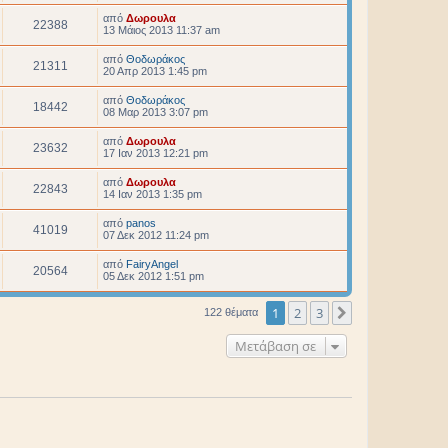
από
Δωρουλα
22388
13 Μάιος 2013 11:37 am
από
Θοδωράκος
21311
20 Απρ 2013 1:45 pm
από
Θοδωράκος
18442
08 Μαρ 2013 3:07 pm
από
Δωρουλα
23632
17 Ιαν 2013 12:21 pm
από
Δωρουλα
22843
14 Ιαν 2013 1:35 pm
από
panos
41019
07 Δεκ 2012 11:24 pm
από
FairyAngel
20564
05 Δεκ 2012 1:51 pm
1
2
3
Επόμενη
122 θέματα
Μετάβαση σε