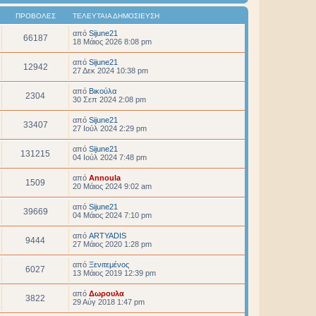
ΠΡΟΒΟΛΈΣ
ΤΕΛΕΥΤΑΊΑ ΔΗΜΟΣΊΕΥΣΗ
από
Sijune21
66187
18 Μάιος 2026 8:08 pm
από
Sijune21
12942
27 Δεκ 2024 10:38 pm
από
Βικούλα
2304
30 Σεπ 2024 2:08 pm
από
Sijune21
33407
27 Ιούλ 2024 2:29 pm
από
Sijune21
131215
04 Ιούλ 2024 7:48 pm
από
Annoula
1509
20 Μάιος 2024 9:02 am
από
Sijune21
39669
04 Μάιος 2024 7:10 pm
από
ARTYADIS
9444
27 Μάιος 2020 1:28 pm
από
Ξενιτεμένος
6027
13 Μάιος 2019 12:39 pm
από
Δωρουλα
3822
29 Αύγ 2018 1:47 pm