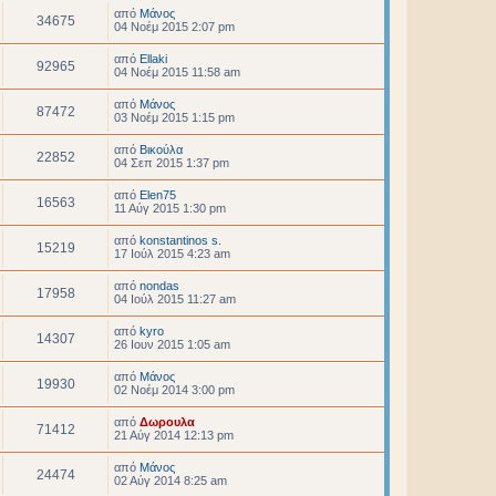
από
Μάνος
34675
04 Νοέμ 2015 2:07 pm
από
Ellaki
92965
04 Νοέμ 2015 11:58 am
από
Μάνος
87472
03 Νοέμ 2015 1:15 pm
από
Βικούλα
22852
04 Σεπ 2015 1:37 pm
από
Elen75
16563
11 Αύγ 2015 1:30 pm
από
konstantinos s.
15219
17 Ιούλ 2015 4:23 am
από
nondas
17958
04 Ιούλ 2015 11:27 am
από
kyro
14307
26 Ιουν 2015 1:05 am
από
Μάνος
19930
02 Νοέμ 2014 3:00 pm
από
Δωρουλα
71412
21 Αύγ 2014 12:13 pm
από
Μάνος
24474
02 Αύγ 2014 8:25 am