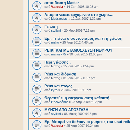
εκπαίδευση Master
από
Vasoula
»
14 Σεπ 2008 10:03 am
Απορια νεοεισερχομενου στο χωρο....
από
Madraoulas
»
12 Δεκ 2007 1:32 pm
Γείωση
από
styliani
»
20 Μαρ 2009 7:12 pm
Ερ.: Τι είναι ο συντονισμός και τι η γείωση
από
mako
»
25 Απρ 2012 4:48 pm
ΡΕΙΚΙ ΚΑΙ ΜΕΤΑΜΟΣΧΕΥΣΗ ΝΕΦΡΟΥ
από
manosk75
»
30 Ιούλ 2015 12:03 pm
Περι γείωσης..
από
Ινατος
»
15 Ιούλ 2015 1:54 pm
Ρέικι και διόραση
από
Ινατος
»
01 Ιούλ 2015 11:57 pm
Ρέικι και πάγος
από
kyro
»
25 Ιουν 2015 1:11 am
Θεραπεύει η ενέργεια αυτή καθαυτή;
από
Θοδωράκος
»
23 Απρ 2009 5:12 pm
ΜΥΗΣΗ ΑΠΟ ΑΠΟΣΤΑΣΗ
από
styliani
»
06 Μάιος 2009 9:16 pm
Eρ. Μπορεί να δοθούν οι μυήσεις του usui re
από
Vasoula
»
25 Απρ 2007 10:24 pm