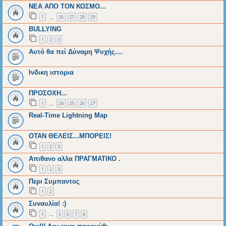
ΝΕΑ ΑΠΟ ΤΟΝ ΚΟΣΜΟ...
1
26
27
28
29
…
BULLYING
1
2
3
Αυτό θα πεί Δύναμη Ψυχής....
Ινδικη ιστορια
ΠΡΟΣΟΧΗ...
1
24
25
26
27
…
Real-Time Lightning Map
ΟΤΑΝ ΘΕΛΕΙΣ...ΜΠΟΡΕΙΣ!
1
2
3
Απιθανο αλλα ΠΡΑΓΜΑΤΙΚΟ .
1
2
3
Περι Συμπαντος
1
2
Συναυλία! :)
1
5
6
7
8
…