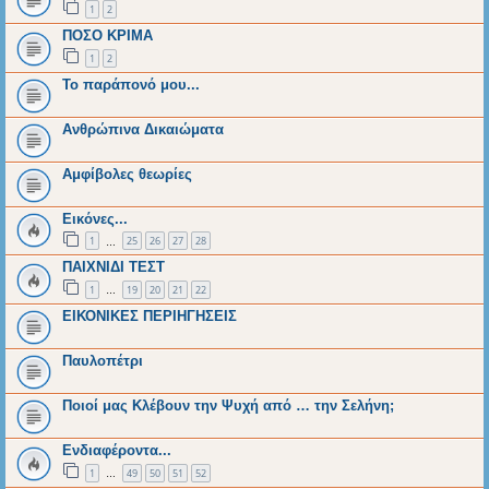
1
2
ΠΟΣΟ ΚΡΙΜΑ
1
2
Το παράπονό μου...
Ανθρώπινα Δικαιώματα
Αμφίβολες θεωρίες
Εικόνες...
1
25
26
27
28
…
ΠΑΙΧΝΙΔΙ ΤΕΣΤ
1
19
20
21
22
…
ΕΙΚΟΝΙΚΕΣ ΠΕΡΙΗΓΗΣΕΙΣ
Παυλοπέτρι
Ποιοί μας Κλέβουν την Ψυχή από … την Σελήνη;
Ενδιαφέροντα...
1
49
50
51
52
…