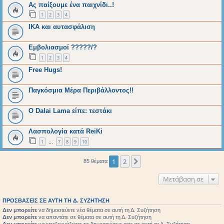
Ας παίξουμε ένα παιχνίδι..!
1
2
3
4
ΙΚΑ και αυτασφάλιση
Εμβολιασμοί ?????/?
1
2
3
4
Free Hugs!
Παγκόσμια Μέρα Περιβάλλοντος!!
Ο Dalai Lama είπε: τεστάκι
Λασπολογία κατά ReiKi
1
7
8
9
10
…
1
2
Επόμενη
85 θέματα
Μετάβαση σε
ΠΡΟΣΒΆΣΕΙΣ ΣΕ ΑΥΤΉ ΤΗ Δ. ΣΥΖΉΤΗΣΗ
Δεν μπορείτε
να δημοσιεύετε νέα θέματα σε αυτή τη Δ. Συζήτηση
Δεν μπορείτε
να απαντάτε σε θέματα σε αυτή τη Δ. Συζήτηση
Δεν μπορείτε
να επεξεργάζεστε τις δημοσιεύσεις σας σε αυτή τη Δ. Συζήτηση