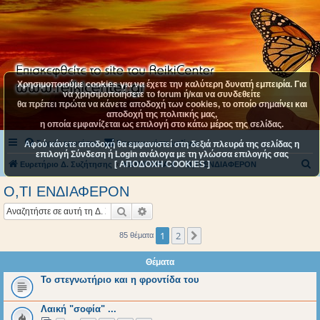
Χρησιμοποιούμε cookies για να έχετε την καλύτερη δυνατή εμπειρία. Για
να χρησιμοποιήσετε το forum ή/και να συνδεθείτε
θα πρέπει πρώτα να κάνετε αποδοχή των cookies, το οποίο σημαίνει και
αποδοχή της πολιτικής μας,
η οποία εμφανίζεται ως επιλογή στο κάτω μέρος της σελίδας.
Συχνές ερωτήσεις
Επικοινωνήστε μαζί μας
Αφού κάνετε αποδοχή θα εμφανιστεί στη δεξιά πλευρά της σελίδας η
επιλογή Σύνδεση ή Login ανάλογα με τη γλώσσα επιλογής σας
[ ΑΠΟΔΟΧΗ COOKIES ]
Α
Ευρετήριο Δ. Συζήτησης
ΚΑΤΗΓΟΡΙΑ 4
Ο,ΤΙ ΕΝΔΙΑΦΕΡΟΝ
ν
Ο,ΤΙ ΕΝΔΙΑΦΕΡΟΝ
α
Αναζήτηση
Ειδική αναζήτηση
ζ
ή
1
2
Επόμενη
85 θέματα
τ
Θέματα
η
Το στεγνωτήριο και η φροντίδα του
σ
η
Λαική "σοφία" ...