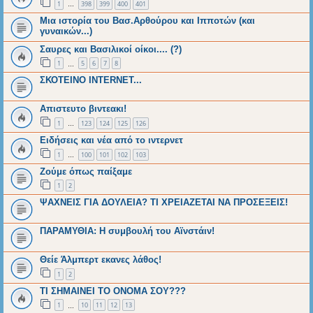
1
398
399
400
401
…
Μια ιστορία του Βασ.Αρθούρου και Ιπποτών (και
γυναικών...)
Σαυρες και Βασιλικοί οίκοι.... (?)
1
5
6
7
8
…
ΣΚΟΤΕΙΝΟ ΙΝΤΕRNET...
Απιστευτο βιντεακι!
1
123
124
125
126
…
Ειδήσεις και νέα από το ιντερνετ
1
100
101
102
103
…
Ζούμε όπως παίξαμε
1
2
ΨΑΧΝΕΙΣ ΓΙΑ ΔΟΥΛΕΙΑ? ΤΙ ΧΡΕΙΑΖΕΤΑΙ ΝΑ ΠΡΟΣΕΞΕΙΣ!
ΠΑΡΑΜΥΘΙΑ: Η συμβουλή του Αϊνστάιν!
Θείε Άλμπερτ εκανες λάθος!
1
2
ΤΙ ΣΗΜΑΙΝΕΙ ΤΟ ΟΝΟΜΑ ΣΟΥ???
1
10
11
12
13
…