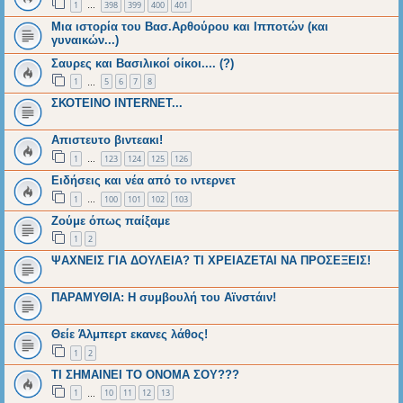
1
398
399
400
401
…
Μια ιστορία του Βασ.Αρθούρου και Ιπποτών (και
γυναικών...)
Σαυρες και Βασιλικοί οίκοι.... (?)
1
5
6
7
8
…
ΣΚΟΤΕΙΝΟ ΙΝΤΕRNET...
Απιστευτο βιντεακι!
1
123
124
125
126
…
Ειδήσεις και νέα από το ιντερνετ
1
100
101
102
103
…
Ζούμε όπως παίξαμε
1
2
ΨΑΧΝΕΙΣ ΓΙΑ ΔΟΥΛΕΙΑ? ΤΙ ΧΡΕΙΑΖΕΤΑΙ ΝΑ ΠΡΟΣΕΞΕΙΣ!
ΠΑΡΑΜΥΘΙΑ: Η συμβουλή του Αϊνστάιν!
Θείε Άλμπερτ εκανες λάθος!
1
2
ΤΙ ΣΗΜΑΙΝΕΙ ΤΟ ΟΝΟΜΑ ΣΟΥ???
1
10
11
12
13
…