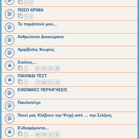
1
2
ΠΟΣΟ ΚΡΙΜΑ
1
2
Το παράπονό μου...
Ανθρώπινα Δικαιώματα
Αμφίβολες θεωρίες
Εικόνες...
1
25
26
27
28
…
ΠΑΙΧΝΙΔΙ ΤΕΣΤ
1
19
20
21
22
…
ΕΙΚΟΝΙΚΕΣ ΠΕΡΙΗΓΗΣΕΙΣ
Παυλοπέτρι
Ποιοί μας Κλέβουν την Ψυχή από … την Σελήνη;
Ενδιαφέροντα...
1
49
50
51
52
…