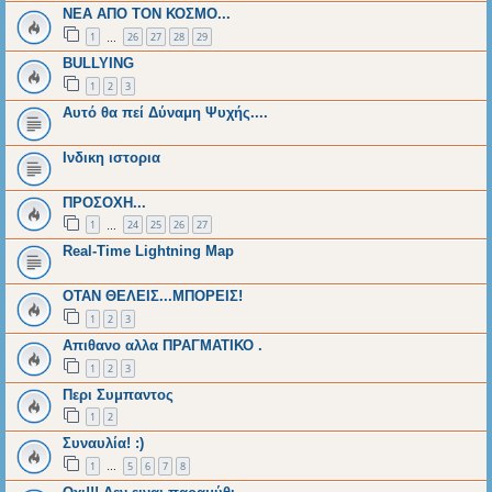
ΝΕΑ ΑΠΟ ΤΟΝ ΚΟΣΜΟ...
1
26
27
28
29
…
BULLYING
1
2
3
Αυτό θα πεί Δύναμη Ψυχής....
Ινδικη ιστορια
ΠΡΟΣΟΧΗ...
1
24
25
26
27
…
Real-Time Lightning Map
ΟΤΑΝ ΘΕΛΕΙΣ...ΜΠΟΡΕΙΣ!
1
2
3
Απιθανο αλλα ΠΡΑΓΜΑΤΙΚΟ .
1
2
3
Περι Συμπαντος
1
2
Συναυλία! :)
1
5
6
7
8
…