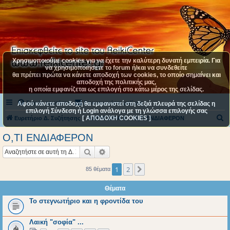
Χρησιμοποιούμε cookies για να έχετε την καλύτερη δυνατή εμπειρία. Για
να χρησιμοποιήσετε το forum ή/και να συνδεθείτε
θα πρέπει πρώτα να κάνετε αποδοχή των cookies, το οποίο σημαίνει και
αποδοχή της πολιτικής μας,
η οποία εμφανίζεται ως επιλογή στο κάτω μέρος της σελίδας.
Συχνές ερωτήσεις
Επικοινωνήστε μαζί μας
Αφού κάνετε αποδοχή θα εμφανιστεί στη δεξιά πλευρά της σελίδας η
επιλογή Σύνδεση ή Login ανάλογα με τη γλώσσα επιλογής σας
[ ΑΠΟΔΟΧΗ COOKIES ]
Α
Ευρετήριο Δ. Συζήτησης
ΚΑΤΗΓΟΡΙΑ 4
Ο,ΤΙ ΕΝΔΙΑΦΕΡΟΝ
ν
Ο,ΤΙ ΕΝΔΙΑΦΕΡΟΝ
α
Αναζήτηση
Ειδική αναζήτηση
ζ
ή
1
2
Επόμενη
85 θέματα
τ
Θέματα
η
Το στεγνωτήριο και η φροντίδα του
σ
η
Λαική "σοφία" ...