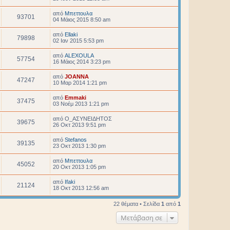
από
Μπεττουλα
93701
04 Μάιος 2015 8:50 am
από
Ellaki
79898
02 Ιαν 2015 5:53 pm
από
ALEXOULA
57754
16 Μάιος 2014 3:23 pm
από
JOANNA
47247
10 Μαρ 2014 1:21 pm
από
Emmaki
37475
03 Νοέμ 2013 1:21 pm
από
O_ΑΣΥΝΕΙΔΗΤΟΣ
39675
26 Οκτ 2013 9:51 pm
από
Stefanos
39135
23 Οκτ 2013 1:30 pm
από
Μπεττουλα
45052
20 Οκτ 2013 1:05 pm
από
Ifaki
21124
18 Οκτ 2013 12:56 am
22 θέματα • Σελίδα
1
από
1
Μετάβαση σε