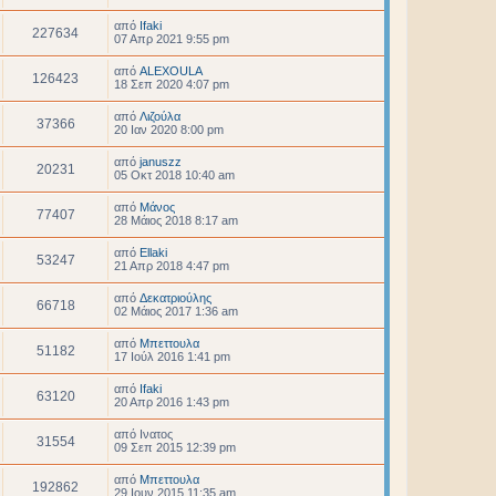
από
Ifaki
227634
07 Απρ 2021 9:55 pm
από
ALEXOULA
126423
18 Σεπ 2020 4:07 pm
από
Λιζούλα
37366
20 Ιαν 2020 8:00 pm
από
januszz
20231
05 Οκτ 2018 10:40 am
από
Μάνος
77407
28 Μάιος 2018 8:17 am
από
Ellaki
53247
21 Απρ 2018 4:47 pm
από
Δεκατριούλης
66718
02 Μάιος 2017 1:36 am
από
Μπεττουλα
51182
17 Ιούλ 2016 1:41 pm
από
Ifaki
63120
20 Απρ 2016 1:43 pm
από
Ινατος
31554
09 Σεπ 2015 12:39 pm
από
Μπεττουλα
192862
29 Ιουν 2015 11:35 am