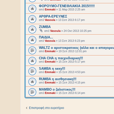
ΦΟΡΟΥΜΟ-ΓΕΝΕΘΛΙΑΚΙΑ 2015!!!!!!
από
Emmaki
»
11 Μαρ 2015 2:25 am
ΑΡΘΡΑ-ΕΡΕΥΝΕΣ
από
Vasoula
»
13 Σεπ 2013 6:17 pm
ZUMBA
από
Vasoula
»
24 Οκτ 2013 10:25 pm
ΠΑΙΔΙΑ...
από
Vasoula
»
13 Σεπ 2013 6:23 pm
WALTZ ο αριστοκρατικος (αλλα και ο απαγορευ
από
Emmaki
»
19 Σεπ 2013 12:01 pm
CHA CHA η παιχνιδιαρικη!!!
από
Emmaki
»
15 Σεπ 2013 5:17 pm
SAMBA η sexy!!!
από
Emmaki
»
15 Σεπ 2013 4:53 pm
RUMBA η αισθησιακη!!!
από
Emmaki
»
15 Σεπ 2013 4:15 pm
MAMBO ο ζαλιστικος!!!
από
Emmaki
»
15 Σεπ 2013 6:14 pm
Επιστροφή στο ευρετήριο