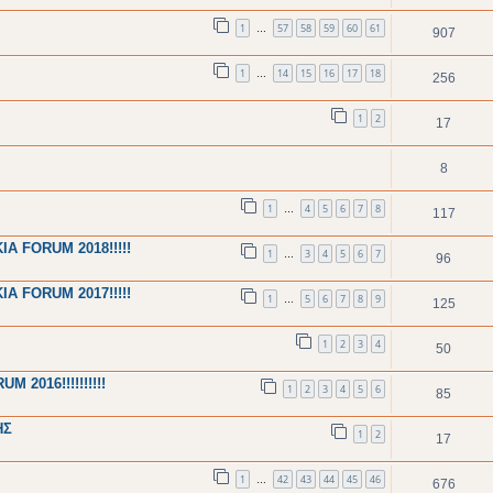
1
57
58
59
60
61
…
907
1
14
15
16
17
18
…
256
1
2
17
8
1
4
5
6
7
8
…
117
 FORUM 2018!!!!!
1
3
4
5
6
7
…
96
 FORUM 2017!!!!!
1
5
6
7
8
9
…
125
1
2
3
4
50
2016!!!!!!!!!!
1
2
3
4
5
6
85
ΗΣ
1
2
17
1
42
43
44
45
46
…
676