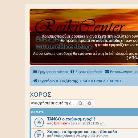
Χρησιμοποιούμε cookies για να έχετε την καλύτερη δυνα
θα πρέπει πρώτα να κάνετε αποδοχή των cook
η οποία εμφανίζεται ως 
Αφού κάνετε αποδοχή θα εμφανιστεί στη δεξιά πλευρά της σ
[ ΑΠΟ
Γρήγορες συνδέσεις
Συχνές ερωτήσεις
Επικοινωνήστε μαζ
Ευρετήριο Δ. Συζήτησης
ΚΑΤΗΓΟΡΙΑ 2
ΧΟΡΟΣ
ΧΟΡΟΣ
Αναζήτηση
Ειδική αναζήτηση
ΘΈΜΑΤΑ
TANGO ο παθιασμενος!!!
από
Emmaki
»
19 Σεπ 2013 11:35 am
Χορός: τα όμορφα και τα... δύσκολα
από
Θοδωράκος
»
29 Απρ 2024 3:25 pm