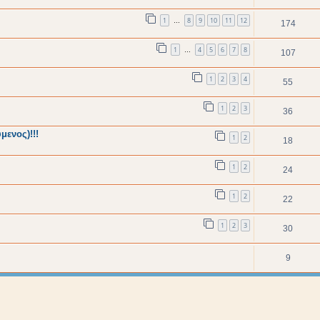
1
8
9
10
11
12
…
174
1
4
5
6
7
8
…
107
1
2
3
4
55
1
2
3
36
μενος)!!!
1
2
18
1
2
24
1
2
22
1
2
3
30
9