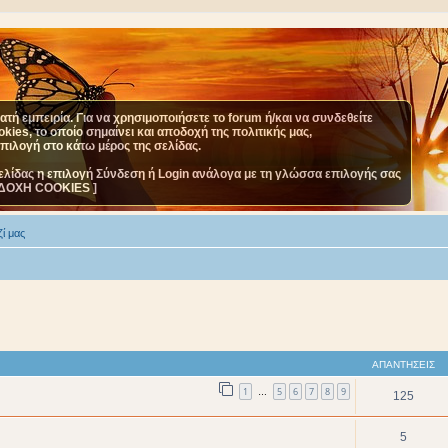
τή εμπειρία. Για να χρησιμοποιήσετε το forum ή/και να συνδεθείτε
ies, το οποίο σημαίνει και αποδοχή της πολιτικής μας,
επιλογή στο κάτω μέρος της σελίδας.
ελίδας η επιλογή Σύνδεση ή Login ανάλογα με τη γλώσσα επιλογής σας
ΔΟΧΗ COOKIES ]
ί μας
ΑΠΑΝΤΉΣΕΙΣ
1
5
6
7
8
9
…
125
5