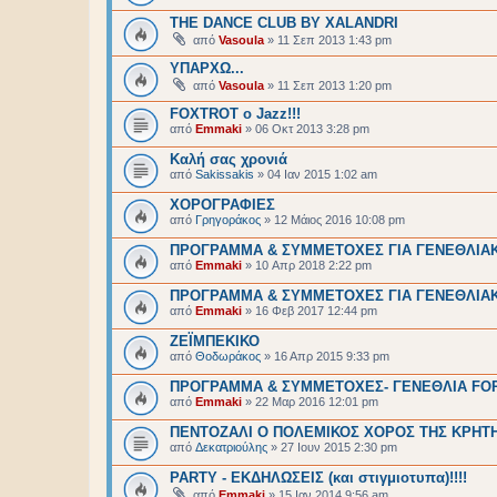
THE DANCE CLUB BY XALANDRI
από
Vasoula
»
11 Σεπ 2013 1:43 pm
ΥΠΑΡΧΩ...
από
Vasoula
»
11 Σεπ 2013 1:20 pm
FOXTROT o Jazz!!!
από
Emmaki
»
06 Οκτ 2013 3:28 pm
Καλή σας χρονιά
από
Sakissakis
»
04 Ιαν 2015 1:02 am
ΧΟΡΟΓΡΑΦΙΕΣ
από
Γρηγοράκος
»
12 Μάιος 2016 10:08 pm
ΠΡΟΓΡΑΜΜΑ & ΣΥΜΜΕΤΟΧΕΣ ΓΙΑ ΓΕΝΕΘΛΙΑΚΙΑ
από
Emmaki
»
10 Απρ 2018 2:22 pm
ΠΡΟΓΡΑΜΜΑ & ΣΥΜΜΕΤΟΧΕΣ ΓΙΑ ΓΕΝΕΘΛΙΑΚΙΑ
από
Emmaki
»
16 Φεβ 2017 12:44 pm
ΖΕΪΜΠΕΚΙΚΟ
από
Θοδωράκος
»
16 Απρ 2015 9:33 pm
ΠΡΟΓΡΑΜΜΑ & ΣΥΜΜΕΤΟΧΕΣ- ΓΕΝΕΘΛΙΑ FORUM 
από
Emmaki
»
22 Μαρ 2016 12:01 pm
ΠΕΝΤΟΖΑΛΙ Ο ΠΟΛΕΜΙΚΟΣ ΧΟΡΟΣ ΤΗΣ ΚΡΗΤ
από
Δεκατριούλης
»
27 Ιουν 2015 2:30 pm
PARTY - ΕΚΔΗΛΩΣΕΙΣ (και στιγμιοτυπα)!!!!
από
Emmaki
»
15 Ιαν 2014 9:56 am