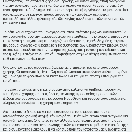
Ο ιστότοπος μας αποτελεί χώρο ενημέρωσης και ανταλλαγής απόψεων γενικά
για την εσωτερική ανάπτυξη και δεν έχει σκοπό να προσηλυτίσει. To ρέικι δεν
είναι θρησκευτικό σύστημα, ούτε παραθρησκευτική οργάνωση .Τα μέλη δεν είναι
υποχρεωμένα σε κανενός είδους αποδοχή των απόψεων περί ρέικι ή
οποιασδήποτε άλλης φιλοσοφικής ιδεολογίας των διαχειριστών, συντονιστών
και webmaster.
Το ρέικι και οι τεχνικές που αναφέρονται στον ιστότοπο μας δεν αντικαθιστούν
ούτε υποκαθιστούν την ιατροφαρμακευτική περίθαλψη, την τυχόν απαιτούμενη
ψυχολογική ή ψυχιατρική υποστήριξη και θεραπεία, τις ενδεδειγμένες ιατρικές
μεθόδους, αγωγές και θεραπείες ή τις συστάσεις των θεραπόντων ιατρών, αλλά
σκοπό έχει αποκλειστικά την πνευματική ,ενεργειακή τόνωση του σώματος και
της ψυχής με στόχο τη δυνητική υποβοήθηση στην καλύτερη αντιμετώπιση των
καθημερινών μας θεμάτων.
Ο ιστότοπος αυτός προσφέρει δωρεάν τις υπηρεσίες του υπό τους όρους
χρήσης. Οι συντονιστές είναι μέλη που εθελοντικά αφιερώνουν πολύτιμο χρόνο,
όχι μόνο για τη φροντίδα των ενοτήτων αλλά και για τη σωστή λειτουργία της
κοινότητας.
Το μέλος, ο επισκέπτης ή και ο συνεργάτης καλείται να διαβάσει προσεκτικά
τους όρους χρήσης και τους όρους Πολιτικής Προστασίας Προσωπικών
Δεδομένων σύμφωνα με την ισχύουσα Νομοθεσία και εφόσον τους αποδέχεται
πλήρως να συνεχίσει στη χρήση των υπηρεσιών.
Διατηρούμε το δικαίωμα να τροποποιήσουμε τους όρους αυτούς σε
οποιαδήποτε χρονική στιγμή, εάν θεωρήσουμε ότι κάτι τέτοιο είναι αναγκαίο για
οποιαδήποτε αιτία. Οι όποιες τυχόν αλλαγές είναι δεσμευτικές από την στιγμή
της τροποποίησης και ανακοίνωσης αυτών και εφόσον το μέλος, ο επισκέπτης ή
και ο συνεργάτης εξακολουθεί να χρησιμοποιεί τον ιστότοπο μας θεωρείται ότι