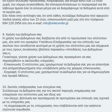
ότι έχουν συλλεχθεί προσωπικές πληροφορίες για άτομα κάτω των 15 ετών
χωρίς την νόμιμη συγκατάθεση, θα απενεργοποιήσουμε το λογαριασμό και θα
λάβουμε άμεσα όλα τα εύλογα μέτρα για να διαγράψουμε τα δεδομένα αυτά από
τα αρχεία μας.
Εάν πέσει στην αντίληψη σας ότι από λάθος συλλέξαμε δεδομένα πού αφορούν
παιδιά ηλικίας κάτω των 15 ετών, επικοινωνήστε μαζί μας είτε στο τηλέφωνο:
694 229 2956 είτε στο e-mail:
info@reikicenter.gr
9. Χρήση των Δεδομένων σας
Η χρήση των Δεδομένων σας διεξάγεται είτε από το προσωπικό του ιστότοπου
μας, είτε από τον ορισμένο Υπεύθυνο Επεξεργασίας για την επίτευξη των
σκοπών που συνδέονται αυστηρά με τη χρήση του ιστότοπου μας και σύμφωνα
με τους όρους συναίνεσης (βλέπετε παρακάτω «Αποδέκτες των Δεδομένων
σας»).
Γενικότερα, γίνεται χρήση των Δεδομένων σας προκειμένου να σας
παρασχεθούν οι ακόλουθες υπηρεσίες:
- Επικοινωνία: Ο ιστότοπος μας χρησιμοποιεί τα Δεδομένα σας για να απαντήσει
στα αιτήματα/ερωτήματα που υποβάλλετε μέσω της φόρμας επικοινωνίας.
- Εγγραφή: Ο ιστότοπος μας χρησιμοποιεί τα Δεδομένα σας για να δημιουργήσει
ένα προφίλ Μέλους.
10. Σκοπός επεξεργασίας των στοιχείων σας
Συλλέγουμε τα Δεδομένα σας για τον σκοπό παροχής ενημέρωσης και
υπηρεσιών του ιστότοπου μας και ιδίως για:
- τον έλεγχο, βελτίωση και προσαρμογή σε προτιμήσεις και επιλογές σας σχετικά
με τις υπηρεσίες μας.
- τη συμμόρφωση με τις υποχρεώσεις που επιβάλλονται από την εκάστοτε
ισχύουσα νομοθεσία.