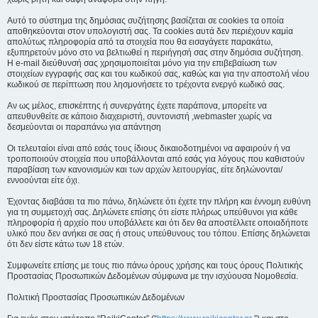
Αυτό το σύστημα της δημόσιας συζήτησης βασίζεται σε cookies τα οποία
αποθηκεύονται στον υπολογιστή σας. Τα cookies αυτά δεν περιέχουν καμία
απολύτως πληροφορία από τα στοιχεία που θα εισαγάγετε παρακάτω,
εξυπηρετούν μόνο στο να βελτιωθεί η περιήγησή σας στην δημόσια συζήτηση.
Η e-mail διεύθυνσή σας χρησιμοποιείται μόνο για την επιβεβαίωση των
στοιχείων εγγραφής σας και του κωδικού σας, καθώς και για την αποστολή νέου
κωδικού σε περίπτωση που λησμονήσετε το τρέχοντα ενεργό κωδικό σας.
Αν ως μέλος, επισκέπτης ή συνεργάτης έχετε παράπονα, μπορείτε να
απευθυνθείτε σε κάποιο διαχειριστή, συντονιστή ,webmaster χωρίς να
δεσμεύονται οι παραπάνω για απάντηση
Οι τελευταίοι είναι από εσάς τους ίδιους δικαιοδοτημένοι να αφαιρούν ή να
τροποποιούν στοιχεία που υποβάλλονται από εσάς για λόγους που καθιστούν
παραβίαση των κανονισμών και των αρχών λειτουργίας, είτε δηλώνονται/
εννοούνται είτε όχι.
Έχοντας διαβάσει τα πιο πάνω, δηλώνετε ότι έχετε την πλήρη και έννομη ευθύνη
για τη συμμετοχή σας. Δηλώνετε επίσης ότι είστε πλήρως υπεύθυνοι για κάθε
πληροφορία ή αρχείο που υποβάλλετε και ότι δεν θα αποστέλλετε οποιαδήποτε
υλικό που δεν ανήκει σε σας ή στους υπεύθυνους του τόπου. Επίσης δηλώνεται
ότι δεν είστε κάτω των 18 ετών.
Συμφωνείτε επίσης με τους πιο πάνω όρους χρήσης και τους όρους Πολιτικής
Προστασίας Προσωπικών Δεδομένων σύμφωνα με την ισχύουσα Νομοθεσία.
Πολιτική Προστασίας Προσωπικών Δεδομένων