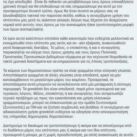
τις έχει αποδεχθεί . Είναι δε πιθανόν να μεταβάλλουμε τους όρους οποιαδήποτε
χρονική στιγμή και θα επιδιώξουμε να σας ενημερώσουμε για αυτό με τον
προσφορότερο δυνατό τρόπο, όμως θα ήταν συνετό εκ μέρους σας να
ξαναδιαβάζετε τακτικά την παρούσα σελίδα, καθώς η συνεχιζόμενη χρήση του
ιστότοπου μας μετά τις εκάστοτε αλλαγές δείχνει πως δέχεστε ότι δεσμεύεστε
νομικά από αυτούς τους όρους με την ανανεωμένη ή/και τροποποιημένη μορφή
των όρων ανεπιφύλακτα.
Οι όροι αυτοί καλύπτουν επιπλέον κάθε καινοτομία που ενδέχεται μελλοντικά να
ενσωματωθεί στον ιστότοπο μας εκτός και αν –κατ εξαίρεση, ανακοινωθούν
ρητά διαφορετικές διατάξεις. Το μέλος, ο επισκέπτης ή και ο συνεργάτης
παρακαλείται να ελέγχει τους όρους χρήσης και τους όρους Πολιτικής
Προστασίας Προσωπικών Δεδομένων σύμφωνα με την ισχύουσα Νομοθεσία σε
τακτά χρονικά διαστήματα και να ενημερώνεται για τις όποιες τροποποιήσεις.
Τα κείμενα των δημοσιεύσεων πρέπει να είναι γραμμένα στην ελληνική γλώσσα.
Αποσπάσματα γραμμένα σε άλλες γλώσσες είναι αποδεκτά, αρκεί να μην
καταλαμβάνουν το μεγαλύτερο μέρος του κειμένου. Προαιρετικά, τα
αποσπάσματα αυτά μπορούν να συνοδεύονται από μία μετάφραση ή σύντομη
περιγραφή. Τα greeklish δεν είναι αποδεκτά, παρά μόνο προσωρινά και για
τεχνικούς λόγους. Μέλος, επισκέπτης ή και συνεργάτης που αντιμετωπίζει
τεχνικό πρόβλημα ως προς την εγκατάσταση και χρήση ελληνικών
γραμματοσειρών, μπορεί να επικοινωνήσει με την ομάδα Συντονισμού
(Συντονιστές) με ΠΜ και να ζητήσει συμβουλές και βοήθεια. Η συνεχόμενη και
αδικαιολόγητη χρήση greeklish ενδέχεται να οδηγήσει στην απενεργοποίηση
της υπηρεσίας δημιουργίας δημοσιεύσεων.
Διατηρούμε το δικαίωμα να τροποποιήσουμε ή ακόμα και να αποσύρουμε από
το διαδίκτυο μέρος του ιστότοπου μας ή ακόμα και τον ίδιο ιστότοπο,
προσωρινά ή μόνιμα, με ή χωρίς προειδοποίηση, με απλή ανακοίνωση σε αυτόν