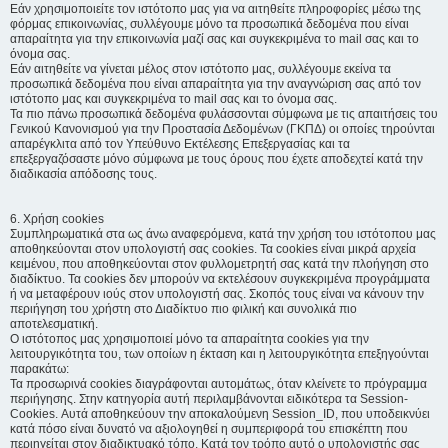
Εάν χρησιμοποιείτε τον ιστότοπο μας για να αιτηθείτε πληροφορίες μέσω της
φόρμας επικοινωνίας, συλλέγουμε μόνο τα προσωπικά δεδομένα που είναι
απαραίτητα για την επικοινωνία μαζί σας και συγκεκριμένα το mail σας και το
όνομα σας.
Εάν αιτηθείτε να γίνεται μέλος στον ιστότοπο μας, συλλέγουμε εκείνα τα
προσωπικά δεδομένα που είναι απαραίτητα για την αναγνώριση σας από τον
ιστότοπο μας και συγκεκριμένα το mail σας και το όνομα σας.
Τα πιο πάνω προσωπικά δεδομένα φυλάσσονται σύμφωνα με τις απαιτήσεις του
Γενικού Κανονισμού για την Προστασία Δεδομένων (ΓΚΠΔ) οι οποίες τηρούνται
απαρέγκλιτα από τον Υπεύθυνο Εκτέλεσης Επεξεργασίας και τα
επεξεργαζόσαστε μόνο σύμφωνα με τους όρους που έχετε αποδεχτεί κατά την
διαδικασία απόδοσης τους.
6. Χρήση cookies
Συμπληρωματικά στα ως άνω αναφερόμενα, κατά την χρήση του ιστότοπου μας
αποθηκεύονται στον υπολογιστή σας cookies. Τα cookies είναι μικρά αρχεία
κειμένου, που αποθηκεύονται στον φυλλομετρητή σας κατά την πλοήγηση στο
διαδίκτυο. Τα cookies δεν μπορούν να εκτελέσουν συγκεκριμένα προγράμματα
ή να μεταφέρουν ιούς στον υπολογιστή σας. Σκοπός τους είναι να κάνουν την
περιήγηση του χρήστη στο Διαδίκτυο πιο φιλική και συνολικά πιο
αποτελεσματική.
Ο ιστότοπος μας χρησιμοποιεί μόνο τα απαραίτητα cookies για την
λειτουργικότητα του, των οποίων η έκταση και η λειτουργικότητα επεξηγούνται
παρακάτω:
Τα προσωρινά cookies διαγράφονται αυτομάτως, όταν κλείνετε το πρόγραμμα
περιήγησης. Στην κατηγορία αυτή περιλαμβάνονται ειδικότερα τα Session-
Cookies. Αυτά αποθηκεύουν την αποκαλούμενη Session_ID, που υποδεικνύει
κατά πόσο είναι δυνατό να αξιολογηθεί η συμπεριφορά του επισκέπτη που
περιηγείται στον διαδικτυακό τόπο. Κατά τον τρόπο αυτό ο υπολογιστής σας