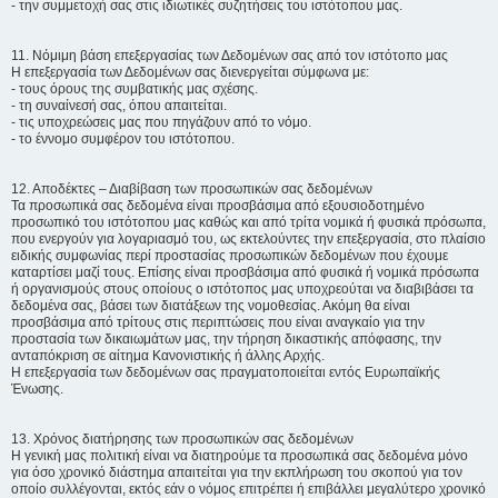
- την συμμετοχή σας στις ιδιωτικές συζητήσεις του ιστότοπου μας.
11. Νόμιμη βάση επεξεργασίας των Δεδομένων σας από τον ιστότοπο μας
Η επεξεργασία των Δεδομένων σας διενεργείται σύμφωνα με:
- τους όρους της συμβατικής μας σχέσης.
- τη συναίνεσή σας, όπου απαιτείται.
- τις υποχρεώσεις μας που πηγάζουν από το νόμο.
- το έννομο συμφέρον του ιστότοπου.
12. Αποδέκτες – Διαβίβαση των προσωπικών σας δεδομένων
Τα προσωπικά σας δεδομένα είναι προσβάσιμα από εξουσιοδοτημένο
προσωπικό του ιστότοπου μας καθώς και από τρίτα νομικά ή φυσικά πρόσωπα,
που ενεργούν για λογαριασμό του, ως εκτελούντες την επεξεργασία, στο πλαίσιο
ειδικής συμφωνίας περί προστασίας προσωπικών δεδομένων που έχουμε
καταρτίσει μαζί τους. Επίσης είναι προσβάσιμα από φυσικά ή νομικά πρόσωπα
ή οργανισμούς στους οποίους ο ιστότοπος μας υποχρεούται να διαβιβάσει τα
δεδομένα σας, βάσει των διατάξεων της νομοθεσίας. Ακόμη θα είναι
προσβάσιμα από τρίτους στις περιπτώσεις που είναι αναγκαίο για την
προστασία των δικαιωμάτων μας, την τήρηση δικαστικής απόφασης, την
ανταπόκριση σε αίτημα Κανονιστικής ή άλλης Αρχής.
Η επεξεργασία των δεδομένων σας πραγματοποιείται εντός Ευρωπαϊκής
Ένωσης.
13. Χρόνος διατήρησης των προσωπικών σας δεδομένων
Η γενική μας πολιτική είναι να διατηρούμε τα προσωπικά σας δεδομένα μόνο
για όσο χρονικό διάστημα απαιτείται για την εκπλήρωση του σκοπού για τον
οποίο συλλέγονται, εκτός εάν ο νόμος επιτρέπει ή επιβάλλει μεγαλύτερο χρονικό