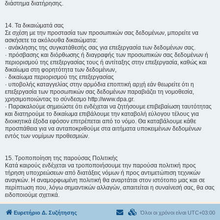
διάστημα διατήρησης.
14. Τα δικαιώματά σας
Σε σχέση με την προστασία των προσωπικών σας δεδομένων, μπορείτε να
ασκήσετε τα ακόλουθα δικαιώματα:
· ανάκλησης της συγκατάθεσής σας για επεξεργασία των δεδομένων σας.
· πρόσβασης και διόρθωσης ή διαγραφής των προσωπικών σας δεδομένων ή
περιορισμού της επεξεργασίας τους ή αντίταξης στην επεξεργασία, καθώς και
δικαίωμα στη φορητότητα των δεδομένων,
· δικαίωμα περιορισμού της επεξεργασίας
· υποβολής καταγγελίας στην αρμόδια εποπτική αρχή εάν θεωρείτε ότι η
επεξεργασία των προσωπικών σας δεδομένων παραβιάζει τη νομοθεσία,
χρησιμοποιώντας το σύνδεσμο http://www.dpa.gr.
· Παρακαλούμε σημειώστε ότι ενδέχεται να ζητήσουμε επιβεβαίωση ταυτότητας
και διατηρούμε το δικαίωμα επιβάλουμε την καταβολή εύλογου τέλους για
διοικητικά έξοδα εφόσον επιτρέπεται από το νόμο. Θα καταβάλουμε κάθε
προσπάθεια για να ανταποκριθούμε στα αιτήματα υποκειμένων δεδομένων
εντός των νομίμων προθεσμιών.
15. Τροποποίηση της παρούσας Πολιτικής
Κατά καιρούς ενδέχεται να τροποποιήσουμε την παρούσα πολιτική προς
τήρηση υποχρεώσεων από διατάξεις νόμων ή προς αντιμετώπιση τεχνικών
αναγκών. Η αναμορφωμένη πολιτική θα αναρτάται στον ιστότοπο μας και σε
περίπτωση που, λόγω σημαντικών αλλαγών, απαιτείται η συναίνεσή σας, θα σας
ειδοποιούμε σχετικά.
Ευρετήριο Δ. Συζήτησης
Όλοι οι χρόνοι είναι
UTC+03:00