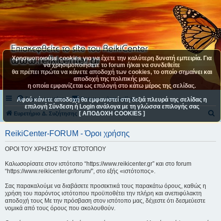
Χρησιμοποιούμε cookies για να έχετε την καλύτερη δυνατή εμπειρία. Για
να χρησιμοποιήσετε το forum ή/και να συνδεθείτε
θα πρέπει πρώτα να κάνετε αποδοχή των cookies, το οποίο σημαίνει και
αποδοχή της πολιτικής μας,
η οποία εμφανίζεται ως επιλογή στο κάτω μέρος της σελίδας.
Συχνές ερωτήσεις
Επικοινωνήστε μαζί μας
Αφού κάνετε αποδοχή θα εμφανιστεί στη δεξιά πλευρά της σελίδας η
επιλογή Σύνδεση ή Login ανάλογα με τη γλώσσα επιλογής σας
[ ΑΠΟΔΟΧΗ COOKIES ]
Α
Ευρετήριο Δ. Συζήτησης
ν
ReikiCenter-FORUM - Όροι χρήσης
α
ΟΡΟΙ ΤΟΥ ΧΡΗΣΗΣ ΤΟΥ ΙΣΤΌΤΟΠΟΥ
ζ
ή
Καλωσορίσατε στον ιστότοπο “https://www.reikicenter.gr” και στο forum
“https://www.reikicenter.gr/forum/”, στο εξής «ιστότοπος».
τ
η
Σας παρακαλούμε να διαβάσετε προσεκτικά τους παρακάτω όρους, καθώς η
χρήση του παρόντος ιστότοπου προϋποθέτει την πλήρη και ανεπιφύλακτη
σ
αποδοχή τους Με την πρόσβαση στον ιστότοπο μας, δέχεστε ότι δεσμεύεστε
νομικά από τους όρους που ακολουθούν.
η