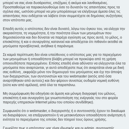
μπορεί να σας είναι δυσάρεστες, επιζήμιες ή ακόμα και λανθασμένες.
Προσπαθούμε να παρακολουθούμε όσο το δυνατόν τις απαντήσεις προς τα
σχόλια σας, ωστόσο μπορεί να μην μπορέσουμε να ελέγξουμε άμεσα όλες τις
απαντήσεις που ενδέχεται να λάβετε όταν συμμετέχετε σε δημόσιες συζητήσεις
στον ιστότοπο μας.
Επειδή αυτός ο ιστότοπος δεν είναι δυνατό, λόγω του όγκου του, να ελέγχει την
ακεραιότητα, τη νομιμότητα, ή την ποιότητα όλων των μηνυμάτων που
δημοσιεύονται και δεν δύναται να παρέχει εγγύηση ως προς αυτά, το μέλος, ο
επισκέπτης ή και ο συνεργάτης κατανοεί και αποδέχεται ότι πιθανόν εκτεθεί σε
μηνύματα προσβλητικά, ανήθικα ή παράνομα.
Σε καμιά περίπτωση δεν είναι υπεύθυνος ο ιστότοπος μας για το περιεχόμενο
των μηνυμάτων ή οποιαδήποτε βλάβη μπορεί να προκύψει από τη χρήση
οποιουδήποτε περιεχομένου. Επίσης επειδή είναι αδύνατο να ελέγχονται όλα τα
μηνύματα που αναρτώνται, γι αυτό αποδέχεστε πως ότι αναρτάται είναι με δική
σας ευθύνη , εκφράζει μόνο τον δημιουργό του μηνύματος και όχι την άποψη
των διαχειριστών, των συντονιστών και του webmaster (εκτός από όσα
αναρτήθηκαν από αυτούς) και δεν φέρουν συνεπώς ουδεμία νομική ευθύνη
(ούτε καν από αμέλεια), από όλα τα παραπάνω.
Μη συμμόρφωση θα οδηγήσει σε άμεση και μόνιμη διαγραφή του μέλους,
επισκέπτη ή και συνεργάτη (με γνωστοποίηση της ενέργειάς του στο φορέα
παροχής υπηρεσιών Internet μέσω του οποίου συνδέθηκε).
Συμφωνείτε ότι ο webmaster, ο διαχειριστής ή ο συντονιστής έχουν το δικαίωμα
να διαγράψουν, να επεξεργαστούν ή να μετακινήσουν οποιαδήποτε ανάρτηση ή
ενότητα το περιεχόμενο της οποίας δεν πληροί τους όρους χρήσης.
Γνωρίζετε πως ο ιστότοπος μας είναι ιδιωτικός και οι admin, συντονιστές,