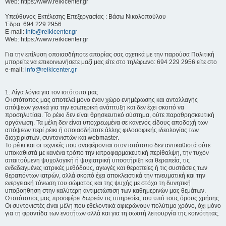
Web: https://www.reikicenter.gr
Υπεύθυνος Εκτέλεσης Επεξεργασίας : Βάσω Νικολοπούλου
Έδρα: 694 229 2956
E-mail:
info@reikicenter.gr
Web: https://www.reikicenter.gr
Για την επίλυση οποιασδήποτε απορίας σας σχετικά με την παρούσα Πολιτική
μπορείτε να επικοινωνήσετε μαζί μας είτε στο τηλέφωνο: 694 229 2956 είτε στο
e-mail:
info@reikicenter.gr
1. Λίγα λόγια για τον ιστότοπο μας
Ο ιστότοπος μας αποτελεί μόνο έναν χώρο ενημέρωσης και ανταλλαγής
απόψεων γενικά για την εσωτερική ανάπτυξη και δεν έχει σκοπό να
προσηλυτίσει. To ρέικι δεν είναι θρησκευτικό σύστημα, ούτε παραθρησκευτική
οργάνωση. Τα μέλη δεν είναι υποχρεωμένα σε κανενός είδους αποδοχή των
απόψεων περί ρέικι ή οποιασδήποτε άλλης φιλοσοφικής ιδεολογίας των
διαχειριστών, συντονιστών και webmaster.
Το ρέικι και οι τεχνικές που αναφέρονται στον ιστότοπο δεν αντικαθιστά ούτε
υποκαθιστά με κανένα τρόπο την ιατροφαρμακευτική περίθαλψη, την τυχόν
απαιτούμενη ψυχολογική ή ψυχιατρική υποστήριξη και θεραπεία, τις
ενδεδειγμένες ιατρικές μεθόδους, αγωγές και θεραπείες ή τις συστάσεις των
θεραπόντων ιατρών, αλλά σκοπό έχει αποκλειστικά την πνευματική και την
ενεργειακή τόνωση του σώματος και της ψυχής με στόχο τη δυνητική
υποβοήθηση στην καλύτερη αντιμετώπιση των καθημερινών μας θεμάτων.
Ο ιστότοπος μας προσφέρει δωρεάν τις υπηρεσίες του υπό τους όρους χρήσης.
Οι συντονιστές είναι μέλη που εθελοντικά αφιερώνουν πολύτιμο χρόνο, όχι μόνο
για τη φροντίδα των ενοτήτων αλλά και για τη σωστή λειτουργία της κοινότητας.