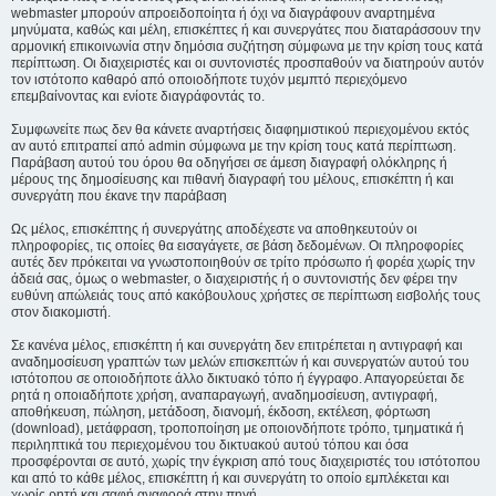
webmaster μπορούν απροειδοποίητα ή όχι να διαγράφουν αναρτημένα
μηνύματα, καθώς και μέλη, επισκέπτες ή και συνεργάτες που διαταράσσουν την
αρμονική επικοινωνία στην δημόσια συζήτηση σύμφωνα με την κρίση τους κατά
περίπτωση. Οι διαχειριστές και οι συντονιστές προσπαθούν να διατηρούν αυτόν
τον ιστότοπο καθαρό από οποιοδήποτε τυχόν μεμπτό περιεχόμενο
επεμβαίνοντας και ενίοτε διαγράφοντάς το.
Συμφωνείτε πως δεν θα κάνετε αναρτήσεις διαφημιστικού περιεχομένου εκτός
αν αυτό επιτραπεί από admin σύμφωνα με την κρίση τους κατά περίπτωση.
Παράβαση αυτού του όρου θα οδηγήσει σε άμεση διαγραφή ολόκληρης ή
μέρους της δημοσίευσης και πιθανή διαγραφή του μέλους, επισκέπτη ή και
συνεργάτη που έκανε την παράβαση
Ως μέλος, επισκέπτης ή συνεργάτης αποδέχεστε να αποθηκευτούν οι
πληροφορίες, τις οποίες θα εισαγάγετε, σε βάση δεδομένων. Οι πληροφορίες
αυτές δεν πρόκειται να γνωστοποιηθούν σε τρίτο πρόσωπο ή φορέα χωρίς την
άδειά σας, όμως ο webmaster, ο διαχειριστής ή ο συντονιστής δεν φέρει την
ευθύνη απώλειάς τους από κακόβουλους χρήστες σε περίπτωση εισβολής τους
στον διακομιστή.
Σε κανένα μέλος, επισκέπτη ή και συνεργάτη δεν επιτρέπεται η αντιγραφή και
αναδημοσίευση γραπτών των μελών επισκεπτών ή και συνεργατών αυτού του
ιστότοπου σε οποιοδήποτε άλλο δικτυακό τόπο ή έγγραφο. Απαγορεύεται δε
ρητά η οποιαδήποτε χρήση, αναπαραγωγή, αναδημοσίευση, αντιγραφή,
αποθήκευση, πώληση, μετάδοση, διανομή, έκδοση, εκτέλεση, φόρτωση
(download), μετάφραση, τροποποίηση με οποιονδήποτε τρόπο, τμηματικά ή
περιληπτικά του περιεχομένου του δικτυακού αυτού τόπου και όσα
προσφέρονται σε αυτό, χωρίς την έγκριση από τους διαχειριστές του ιστότοπου
και από το κάθε μέλος, επισκέπτη ή και συνεργάτη το οποίο εμπλέκεται και
χωρίς ρητή και σαφή αναφορά στην πηγή.