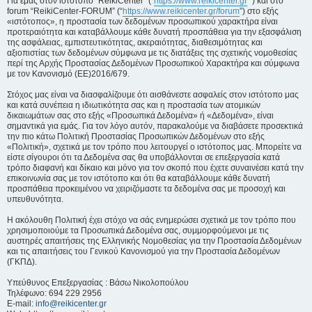
Για εμάς στον ιστότοπο “ReikiCenter” (“
https://www.reikicenter.gr
”) και στο
forum “ReikiCenter-FORUM” (“
https://www.reikicenter.gr/forum
”) στο εξής
«ιστότοπος», η προστασία των δεδομένων προσωπικού χαρακτήρα είναι
προτεραιότητα και καταβάλλουμε κάθε δυνατή προσπάθεια για την εξασφάλιση
της ασφάλειας, εμπιστευτικότητας, ακεραιότητας, διαθεσιμότητας και
αξιοπιστίας των δεδομένων σύμφωνα με τις διατάξεις της σχετικής νομοθεσίας
περί της Αρχής Προστασίας Δεδομένων Προσωπικού Χαρακτήρα και σύμφωνα
με τον Κανονισμό (ΕΕ)2016/679.
Στόχος μας είναι να διασφαλίζουμε ότι αισθάνεστε ασφαλείς στον ιστότοπο μας
και κατά συνέπεια η ιδιωτικότητα σας και η προστασία των ατομικών
δικαιωμάτων σας στο εξής «Προσωπικά Δεδομένα» ή «Δεδομένα», είναι
σημαντικά για εμάς. Για τον λόγο αυτόν, παρακαλούμε να διαβάσετε προσεκτικά
την πιο κάτω Πολιτική Προστασίας Προσωπικών Δεδομένων στο εξής
«Πολιτική», σχετικά με τον τρόπο που λειτουργεί ο ιστότοπος μας. Μπορείτε να
είστε σίγουροι ότι τα Δεδομένα σας θα υποβάλλονται σε επεξεργασία κατά
τρόπο διαφανή και δίκαιο και μόνο για τον σκοπό που έχετε συναινέσει κατά την
επικοινωνία σας με τον ιστότοπο και ότι θα καταβάλλουμε κάθε δυνατή
προσπάθεια προκειμένου να χειριζόμαστε τα δεδομένα σας με προσοχή και
υπευθυνότητα.
Η ακόλουθη Πολιτική έχει στόχο να σάς ενημερώσει σχετικά με τον τρόπο που
χρησιμοποιούμε τα Προσωπικά Δεδομένα σας, συμμορφούμενοι με τις
αυστηρές απαιτήσεις της Ελληνικής Νομοθεσίας για την Προστασία Δεδομένων
και τις απαιτήσεις του Γενικού Κανονισμού για την Προστασία Δεδομένων
(ΓΚΠΔ).
Υπεύθυνος Επεξεργασίας : Βάσω Νικολοπούλου
Τηλέφωνο: 694 229 2956
E-mail:
info@reikicenter.gr