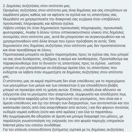
2. Δημόσιες συζητήσεις στον ιστότοπο μας.
Ορισμένες συζητήσεις στον ιστότοπο μας είναι δημόσιες και σας επιτρέπουν να
λαμβάνετε μέρος καθώς και να αφήνετε τα σχόλιά και τις απαντήσεις σας.
Θυμηθείτε να χρησιμοποιείτε την διακριτική σας ευχέρεια όταν υποβάλλετε
προσωπικές πληροφορίες και κάποια σχόλια.
Λάβετε υπόψη ότι όταν δημοσιεύετε προσωπικές πληροφορίες, προσωπικές
φωτογραφίες, Avatar ή άλλου τύπου οπτικοακουστικού υλικού στις δημόσιες
συνομιλίες στον ιστότοπο μας, αυτά θα μπορούσαν να συγκεντρωθούν και να
χρησιμοποιηθούν από άλλα άτομα που έχουν πρόσβαση σε αυτές. Όσα
δημοσιεύετε στις δημόσιες συζητήσεις στον ιστότοπο μας δεν προστατεύονται
και είναι προσβάσιμα σε όλους.
Περιστασιακά μπορείτε να βρείτε παρατηρήσεις προς τα σχόλια σας που μπορεί
να σας είναι δυσάρεστες, επιζήμιες ή ακόμα και λανθασμένες. Προσπαθούμε και
παρακολουθούμε όσο το δυνατόν τις απαντήσεις προς τα σχόλια , ωστόσο
μπορεί να μην μπορέσουμε να ελέγξουμε άμεσα όλες τις απαντήσεις που
ενδέχεται να λάβετε όταν συμμετέχετε σε δημόσιες συζητήσεις στον ιστότοπο
μας.
Ο ιστότοπος μας σε καμιά περίπτωση δεν είναι υπεύθυνος για το περιεχόμενο
των μηνυμάτων των μελών και των επισκεπτών ή για οποιαδήποτε βλάβη
μπορεί να προκύψει από τη χρήση αυτών. Επίσης, επειδή είναι αδύνατο να
ελέγχονται όλα τα μηνύματα που αναρτώνται, συμφωνείτε και αποδέχεστε πως
ό,τι αναρτάται εκφράζει μόνο τον δημιουργό του μηνύματος, που είναι και ο
άμεσα υπεύθυνος και όχι την άποψη των διαχειριστών, των συντονιστών και του
webmaster (εκτός από όσα αναρτήθηκαν από αυτούς ) και δεν φέρουν συνεπώς
ουδεμία νομική ευθύνη (ούτε καν από αμέλεια ) για όλα τα παραπάνω.
Μη συμμόρφωση θα οδηγήσει σε άμεση και μόνιμη διαγραφή του μέλους, με
παράλληλη γνωστοποίηση της ενέργειάς του στο φορέα παροχής υπηρεσιών
Internet μέσω του οποίου συνδέθηκε.
Για την επίλυση οποιουδήποτε ζητήματος σχετικά με τις δημόσιες συζητήσεις