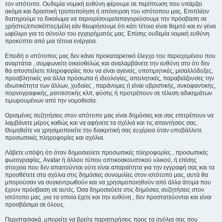
τον ιστότοπο. Ουδεμία νομική ευθύνη φέρουμε σε περίπτωση που υπάρξει
ακόμα και δραστική τροποποίηση ή απόσυρση του ιστότοπου μας. Επιπλέον
διατηρούμε το δικαίωμα να περιορίσουμε/απαγορεύσουμε την πρόσβαση σε
χρήστες/επισκέπτες/μέλη εάν θεωρήσουμε ότι κάτι τέτοιο είναι θεμιτό και εν γένει
ωφέλιμο για το σύνολο του εγχειρήματός μας. Επίσης ουδεμία νομική ευθύνη
προκύπτει από μια τέτοια ενέργεια.
Επειδή ο ιστότοπος μας δεν κάνει προκαταρκτικό έλεγχο του περιεχομένου που
αναρτάται , συμφωνείτε οικειοθελώς και αναλαμβάνετε την ευθύνη στο ότι δεν
θα αποστείλετε πληροφορίες που να είναι αγενείς, υποτιμητικές, μισαλλόδοξες,
προσβλητικές για άλλα πρόσωπα ή ιδεολογίες, απειλητικές, παραβιάζουσες την
ιδιωτικότητα των άλλων, χυδαίες , παράνομες ή είναι υβριστικής, συκοφαντικής,
πορνογραφικής, ρατσιστικής κλπ, φύσης ή προτρέπουν σε τέλεση αδικημάτων
τιμωρουμένων από την νομοθεσία.
Ορισμένες συζητήσεις στον ιστότοπο μας είναι δημόσιες και σας επιτρέπουν να
λαμβάνετε μέρος καθώς και να αφήνετε τα σχόλιά και τις απαντήσεις σας.
Θυμηθείτε να χρησιμοποιείτε την διακριτική σας ευχέρεια όταν υποβάλλετε
προσωπικές πληροφορίες και σχόλια.
Λάβετε υπόψη ότι όταν δημοσιεύετε προσωπικές πληροφορίες , προσωπικές
φωτογραφίες, Avatar ή άλλου τύπου οπτικοακουστικού υλικού, ή επίσης
στοιχεία που δεν απαιτούνται ούτε είναι απαραίτητα για την εγγραφή σας και τα
προσθέτετε στα σχόλια στις δημόσιες συνομιλίες στον ιστότοπο μας, αυτά θα
μπορούσαν να συγκεντρωθούν και να χρησιμοποιηθούν από άλλα άτομα που
έχουν πρόσβαση σε αυτές. Όσα δημοσιεύετε στις δημόσιες συζητήσεις στον
ιστότοπο μας ,για τα οποία έχετε και την ευθύνη , δεν προστατεύονται και είναι
προσβάσιμα σε όλους.
Περιστασιακά, μπορείτε να βρείτε παρατηρήσεις προς τα σχόλια σας που