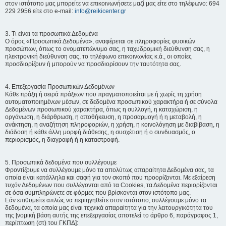
στον ιστότοπο μας μπορείτε να επικοινωνήσετε μαζί μας είτε στο τηλέφωνο: 694
229 2956 είτε στο e-mail:
info@reikicenter.gr
3. Τι είναι τα προσωπικά Δεδομένα
Ο όρος «Προσωπικά Δεδομένα», αναφέρεται σε πληροφορίες φυσικών
προσώπων, όπως το ονοματεπώνυμο σας, η ταχυδρομική διεύθυνση σας, η
ηλεκτρονική διεύθυνση σας, το τηλέφωνο επικοινωνίας κ.ά., οι οποίες
προσδιορίζουν ή μπορούν να προσδιορίσουν την ταυτότητα σας.
4. Επεξεργασία Προσωπικών Δεδομένων
Κάθε πράξη ή σειρά πράξεων που πραγματοποιείται με ή χωρίς τη χρήση
αυτοματοποιημένων μέσων, σε δεδομένα προσωπικού χαρακτήρα ή σε σύνολα
Δεδομένων προσωπικού χαρακτήρα, όπως η συλλογή, η καταχώριση, η
οργάνωση, η διάρθρωση, η αποθήκευση, η προσαρμογή ή η μεταβολή, η
ανάκτηση, η αναζήτηση πληροφοριών, η χρήση, η κοινολόγηση με διαβίβαση, η
διάδοση ή κάθε άλλη μορφή διάθεσης, η συσχέτιση ή ο συνδυασμός, ο
περιορισμός, η διαγραφή ή η καταστροφή.
5. Προσωπικά δεδομένα που συλλέγουμε
Φροντίζουμε να συλλέγουμε μόνο τα απολύτως απαραίτητα Δεδομένα σας, τα
οποία είναι κατάλληλα και σαφή για τον σκοπό που προορίζονται. Με εξαίρεση
τυχόν Δεδομένων που συλλέγονται από τα Cookies, τα Δεδομένα περιορίζονται
σε όσα συμπληρώνετε σε φόρμες που βρίσκονται στον ιστότοπο μας.
Εάν επιθυμείτε απλώς να περιηγηθείτε στον ιστότοπο, συλλέγουμε μόνο τα
δεδομένα, τα οποία μας είναι τεχνικά απαραίτητα για την λειτουργικότητα του
της [νομική βάση αυτής της επεξεργασίας αποτελεί το άρθρο 6, παράγραφος 1,
περίπτωση (στ) του ΓΚΠΔ]: