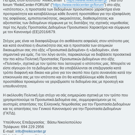
Για εμάς στον ιστότοπο “ReikiCenter” (“
https://www.reikicenter.gr
”) και στο
forum “ReikiCenter-FORUM” (“
https://www.reikicenter.gr/forum
”) στο εξής
«ιστότοπος», η προστασία των δεδομένων προσωπικού χαρακτήρα είναι
προτεραιότητα και καταβάλλουμε κάθε δυνατή προσπάθεια για την εξασφάλιση
της ασφάλειας, εμπιστευτικότητας, ακεραιότητας, διαθεσιμότητας και
αξιοπιστίας των δεδομένων σύμφωνα με τις διατάξεις της σχετικής νομοθεσίας
περί της Αρχής Προστασίας Δεδομένων Προσωπικού Χαρακτήρα και σύμφωνα
με τον Κανονισμό (ΕΕ)2016/679.
Στόχος μας είναι να διασφαλίζουμε ότι αισθάνεστε ασφαλείς στον ιστότοπο μας
και κατά συνέπεια η ιδιωτικότητα σας και η προστασία των ατομικών
δικαιωμάτων σας στο εξής «Προσωπικά Δεδομένα» ή «Δεδομένα», είναι
σημαντικά για εμάς. Για τον λόγο αυτόν, παρακαλούμε να διαβάσετε προσεκτικά
την πιο κάτω Πολιτική Προστασίας Προσωπικών Δεδομένων στο εξής
«Πολιτική», σχετικά με τον τρόπο που λειτουργεί ο ιστότοπος μας. Μπορείτε να
είστε σίγουροι ότι τα Δεδομένα σας θα υποβάλλονται σε επεξεργασία κατά
τρόπο διαφανή και δίκαιο και μόνο για τον σκοπό που έχετε συναινέσει κατά την
επικοινωνία σας με τον ιστότοπο και ότι θα καταβάλλουμε κάθε δυνατή
προσπάθεια προκειμένου να χειριζόμαστε τα δεδομένα σας με προσοχή και
υπευθυνότητα.
Η ακόλουθη Πολιτική έχει στόχο να σάς ενημερώσει σχετικά με τον τρόπο που
χρησιμοποιούμε τα Προσωπικά Δεδομένα σας, συμμορφούμενοι με τις
αυστηρές απαιτήσεις της Ελληνικής Νομοθεσίας για την Προστασία Δεδομένων
και τις απαιτήσεις του Γενικού Κανονισμού για την Προστασία Δεδομένων
(ΓΚΠΔ).
Υπεύθυνος Επεξεργασίας : Βάσω Νικολοπούλου
Τηλέφωνο: 694 229 2956
E-mail:
info@reikicenter.gr