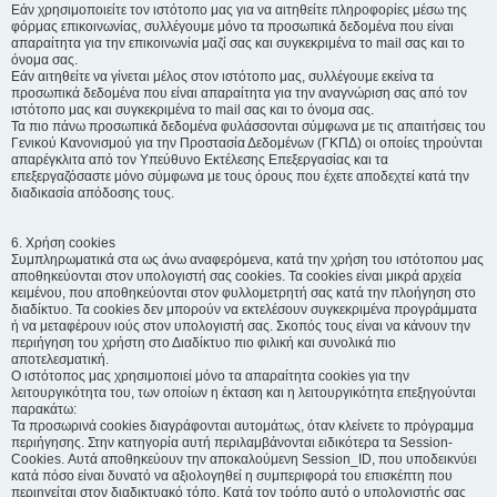
Εάν χρησιμοποιείτε τον ιστότοπο μας για να αιτηθείτε πληροφορίες μέσω της
φόρμας επικοινωνίας, συλλέγουμε μόνο τα προσωπικά δεδομένα που είναι
απαραίτητα για την επικοινωνία μαζί σας και συγκεκριμένα το mail σας και το
όνομα σας.
Εάν αιτηθείτε να γίνεται μέλος στον ιστότοπο μας, συλλέγουμε εκείνα τα
προσωπικά δεδομένα που είναι απαραίτητα για την αναγνώριση σας από τον
ιστότοπο μας και συγκεκριμένα το mail σας και το όνομα σας.
Τα πιο πάνω προσωπικά δεδομένα φυλάσσονται σύμφωνα με τις απαιτήσεις του
Γενικού Κανονισμού για την Προστασία Δεδομένων (ΓΚΠΔ) οι οποίες τηρούνται
απαρέγκλιτα από τον Υπεύθυνο Εκτέλεσης Επεξεργασίας και τα
επεξεργαζόσαστε μόνο σύμφωνα με τους όρους που έχετε αποδεχτεί κατά την
διαδικασία απόδοσης τους.
6. Χρήση cookies
Συμπληρωματικά στα ως άνω αναφερόμενα, κατά την χρήση του ιστότοπου μας
αποθηκεύονται στον υπολογιστή σας cookies. Τα cookies είναι μικρά αρχεία
κειμένου, που αποθηκεύονται στον φυλλομετρητή σας κατά την πλοήγηση στο
διαδίκτυο. Τα cookies δεν μπορούν να εκτελέσουν συγκεκριμένα προγράμματα
ή να μεταφέρουν ιούς στον υπολογιστή σας. Σκοπός τους είναι να κάνουν την
περιήγηση του χρήστη στο Διαδίκτυο πιο φιλική και συνολικά πιο
αποτελεσματική.
Ο ιστότοπος μας χρησιμοποιεί μόνο τα απαραίτητα cookies για την
λειτουργικότητα του, των οποίων η έκταση και η λειτουργικότητα επεξηγούνται
παρακάτω:
Τα προσωρινά cookies διαγράφονται αυτομάτως, όταν κλείνετε το πρόγραμμα
περιήγησης. Στην κατηγορία αυτή περιλαμβάνονται ειδικότερα τα Session-
Cookies. Αυτά αποθηκεύουν την αποκαλούμενη Session_ID, που υποδεικνύει
κατά πόσο είναι δυνατό να αξιολογηθεί η συμπεριφορά του επισκέπτη που
περιηγείται στον διαδικτυακό τόπο. Κατά τον τρόπο αυτό ο υπολογιστής σας