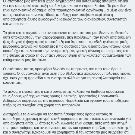
Ο ιστότοπος μας αποτελεί χώρο ενημέρωσης και ανταλλαγής απόψεων γενικά
για την εσωτερική ανάπτυξη και δεν έχει σκοπό να προσηλυτίσει. To ρέικι δεν
είναι θρησκευτικό σύστημα, ούτε παραθρησκευτική οργάνωση .Τα μέλη δεν είναι
υποχρεωμένα σε κανενός είδους αποδοχή των απόψεων περί ρέικι ή
οποιασδήποτε άλλης φιλοσοφικής ιδεολογίας των διαχειριστών, συντονιστών
και webmaster.
Το ρέικι και οι τεχνικές που αναφέρονται στον ιστότοπο μας δεν αντικαθιστούν
ούτε υποκαθιστούν την ιατροφαρμακευτική περίθαλψη, την τυχόν απαιτούμενη
ψυχολογική ή ψυχιατρική υποστήριξη και θεραπεία, τις ενδεδειγμένες ιατρικές
μεθόδους, αγωγές και θεραπείες ή τις συστάσεις των θεραπόντων ιατρών, αλλά
σκοπό έχει αποκλειστικά την πνευματική ,ενεργειακή τόνωση του σώματος και
της ψυχής με στόχο τη δυνητική υποβοήθηση στην καλύτερη αντιμετώπιση των
καθημερινών μας θεμάτων.
Ο ιστότοπος αυτός προσφέρει δωρεάν τις υπηρεσίες του υπό τους όρους
χρήσης. Οι συντονιστές είναι μέλη που εθελοντικά αφιερώνουν πολύτιμο χρόνο,
όχι μόνο για τη φροντίδα των ενοτήτων αλλά και για τη σωστή λειτουργία της
κοινότητας.
Το μέλος, ο επισκέπτης ή και ο συνεργάτης καλείται να διαβάσει προσεκτικά
τους όρους χρήσης και τους όρους Πολιτικής Προστασίας Προσωπικών
Δεδομένων σύμφωνα με την ισχύουσα Νομοθεσία και εφόσον τους αποδέχεται
πλήρως να συνεχίσει στη χρήση των υπηρεσιών.
Διατηρούμε το δικαίωμα να τροποποιήσουμε τους όρους αυτούς σε
οποιαδήποτε χρονική στιγμή, εάν θεωρήσουμε ότι κάτι τέτοιο είναι αναγκαίο για
οποιαδήποτε αιτία. Οι όποιες τυχόν αλλαγές είναι δεσμευτικές από την στιγμή
της τροποποίησης και ανακοίνωσης αυτών και εφόσον το μέλος, ο επισκέπτης ή
και ο συνεργάτης εξακολουθεί να χρησιμοποιεί τον ιστότοπο μας θεωρείται ότι