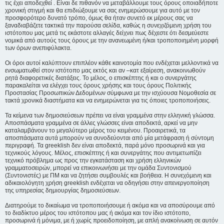
τις έχει αποδεχθεί . Είναι δε πιθανόν να μεταβάλλουμε τους όρους οποιαδήποτε
χρονική στιγμή και θα επιδιώξουμε να σας ενημερώσουμε για αυτό με τον
προσφορότερο δυνατό τρόπο, όμως θα ήταν συνετό εκ μέρους σας να
ξαναδιαβάζετε τακτικά την παρούσα σελίδα, καθώς η συνεχιζόμενη χρήση του
ιστότοπου μας μετά τις εκάστοτε αλλαγές δείχνει πως δέχεστε ότι δεσμεύεστε
νομικά από αυτούς τους όρους με την ανανεωμένη ή/και τροποποιημένη μορφή
των όρων ανεπιφύλακτα.
Οι όροι αυτοί καλύπτουν επιπλέον κάθε καινοτομία που ενδέχεται μελλοντικά να
ενσωματωθεί στον ιστότοπο μας εκτός και αν –κατ εξαίρεση, ανακοινωθούν
ρητά διαφορετικές διατάξεις. Το μέλος, ο επισκέπτης ή και ο συνεργάτης
παρακαλείται να ελέγχει τους όρους χρήσης και τους όρους Πολιτικής
Προστασίας Προσωπικών Δεδομένων σύμφωνα με την ισχύουσα Νομοθεσία σε
τακτά χρονικά διαστήματα και να ενημερώνεται για τις όποιες τροποποιήσεις.
Τα κείμενα των δημοσιεύσεων πρέπει να είναι γραμμένα στην ελληνική γλώσσα.
Αποσπάσματα γραμμένα σε άλλες γλώσσες είναι αποδεκτά, αρκεί να μην
καταλαμβάνουν το μεγαλύτερο μέρος του κειμένου. Προαιρετικά, τα
αποσπάσματα αυτά μπορούν να συνοδεύονται από μία μετάφραση ή σύντομη
περιγραφή. Τα greeklish δεν είναι αποδεκτά, παρά μόνο προσωρινά και για
τεχνικούς λόγους. Μέλος, επισκέπτης ή και συνεργάτης που αντιμετωπίζει
τεχνικό πρόβλημα ως προς την εγκατάσταση και χρήση ελληνικών
γραμματοσειρών, μπορεί να επικοινωνήσει με την ομάδα Συντονισμού
(Συντονιστές) με ΠΜ και να ζητήσει συμβουλές και βοήθεια. Η συνεχόμενη και
αδικαιολόγητη χρήση greeklish ενδέχεται να οδηγήσει στην απενεργοποίηση
της υπηρεσίας δημιουργίας δημοσιεύσεων.
Διατηρούμε το δικαίωμα να τροποποιήσουμε ή ακόμα και να αποσύρουμε από
το διαδίκτυο μέρος του ιστότοπου μας ή ακόμα και τον ίδιο ιστότοπο,
προσωρινά ή μόνιμα, με ή χωρίς προειδοποίηση, με απλή ανακοίνωση σε αυτόν