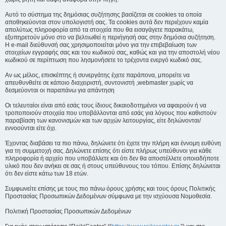
Αυτό το σύστημα της δημόσιας συζήτησης βασίζεται σε cookies τα οποία
αποθηκεύονται στον υπολογιστή σας. Τα cookies αυτά δεν περιέχουν καμία
απολύτως πληροφορία από τα στοιχεία που θα εισαγάγετε παρακάτω,
εξυπηρετούν μόνο στο να βελτιωθεί η περιήγησή σας στην δημόσια συζήτηση.
Η e-mail διεύθυνσή σας χρησιμοποιείται μόνο για την επιβεβαίωση των
στοιχείων εγγραφής σας και του κωδικού σας, καθώς και για την αποστολή νέου
κωδικού σε περίπτωση που λησμονήσετε το τρέχοντα ενεργό κωδικό σας.
Αν ως μέλος, επισκέπτης ή συνεργάτης έχετε παράπονα, μπορείτε να
απευθυνθείτε σε κάποιο διαχειριστή, συντονιστή ,webmaster χωρίς να
δεσμεύονται οι παραπάνω για απάντηση
Οι τελευταίοι είναι από εσάς τους ίδιους δικαιοδοτημένοι να αφαιρούν ή να
τροποποιούν στοιχεία που υποβάλλονται από εσάς για λόγους που καθιστούν
παραβίαση των κανονισμών και των αρχών λειτουργίας, είτε δηλώνονται/
εννοούνται είτε όχι.
Έχοντας διαβάσει τα πιο πάνω, δηλώνετε ότι έχετε την πλήρη και έννομη ευθύνη
για τη συμμετοχή σας. Δηλώνετε επίσης ότι είστε πλήρως υπεύθυνοι για κάθε
πληροφορία ή αρχείο που υποβάλλετε και ότι δεν θα αποστέλλετε οποιαδήποτε
υλικό που δεν ανήκει σε σας ή στους υπεύθυνους του τόπου. Επίσης δηλώνεται
ότι δεν είστε κάτω των 18 ετών.
Συμφωνείτε επίσης με τους πιο πάνω όρους χρήσης και τους όρους Πολιτικής
Προστασίας Προσωπικών Δεδομένων σύμφωνα με την ισχύουσα Νομοθεσία.
Πολιτική Προστασίας Προσωπικών Δεδομένων