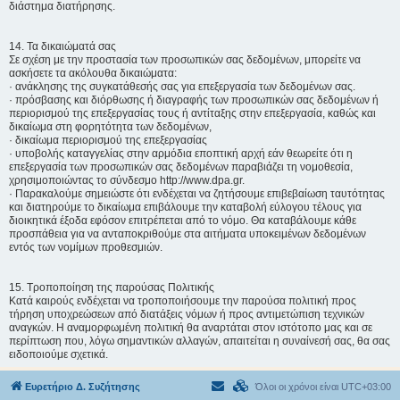
διάστημα διατήρησης.
14. Τα δικαιώματά σας
Σε σχέση με την προστασία των προσωπικών σας δεδομένων, μπορείτε να
ασκήσετε τα ακόλουθα δικαιώματα:
· ανάκλησης της συγκατάθεσής σας για επεξεργασία των δεδομένων σας.
· πρόσβασης και διόρθωσης ή διαγραφής των προσωπικών σας δεδομένων ή
περιορισμού της επεξεργασίας τους ή αντίταξης στην επεξεργασία, καθώς και
δικαίωμα στη φορητότητα των δεδομένων,
· δικαίωμα περιορισμού της επεξεργασίας
· υποβολής καταγγελίας στην αρμόδια εποπτική αρχή εάν θεωρείτε ότι η
επεξεργασία των προσωπικών σας δεδομένων παραβιάζει τη νομοθεσία,
χρησιμοποιώντας το σύνδεσμο http://www.dpa.gr.
· Παρακαλούμε σημειώστε ότι ενδέχεται να ζητήσουμε επιβεβαίωση ταυτότητας
και διατηρούμε το δικαίωμα επιβάλουμε την καταβολή εύλογου τέλους για
διοικητικά έξοδα εφόσον επιτρέπεται από το νόμο. Θα καταβάλουμε κάθε
προσπάθεια για να ανταποκριθούμε στα αιτήματα υποκειμένων δεδομένων
εντός των νομίμων προθεσμιών.
15. Τροποποίηση της παρούσας Πολιτικής
Κατά καιρούς ενδέχεται να τροποποιήσουμε την παρούσα πολιτική προς
τήρηση υποχρεώσεων από διατάξεις νόμων ή προς αντιμετώπιση τεχνικών
αναγκών. Η αναμορφωμένη πολιτική θα αναρτάται στον ιστότοπο μας και σε
περίπτωση που, λόγω σημαντικών αλλαγών, απαιτείται η συναίνεσή σας, θα σας
ειδοποιούμε σχετικά.
Ευρετήριο Δ. Συζήτησης
Όλοι οι χρόνοι είναι
UTC+03:00