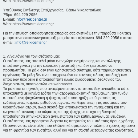
Web: https://www.reikicenter.gr
Υπεύθυνος Εκτέλεσης Επεξεργασίας : Βάσω Νικολοπούλου
Έδρα: 694 229 2956
E-mail:
info@reikicenter.gr
Web: https://www.reikicenter.gr
Για την επίλυση οποιασδήποτε απορίας σας σχετικά με την παρούσα Πολιτική
μπορείτε να επικοινωνήσετε μαζί μας είτε στο τηλέφωνο: 694 229 2956 είτε στο
e-mail:
info@reikicenter.gr
1. Λίγα λόγια για τον ιστότοπο μας
Ο ιστότοπος μας αποτελεί μόνο έναν χώρο ενημέρωσης και ανταλλαγής
απόψεων γενικά για την εσωτερική ανάπτυξη και δεν έχει σκοπό να
προσηλυτίσει. To ρέικι δεν είναι θρησκευτικό σύστημα, ούτε παραθρησκευτική
οργάνωση. Τα μέλη δεν είναι υποχρεωμένα σε κανενός είδους αποδοχή των
απόψεων περί ρέικι ή οποιασδήποτε άλλης φιλοσοφικής ιδεολογίας των
διαχειριστών, συντονιστών και webmaster.
Το ρέικι και οι τεχνικές που αναφέρονται στον ιστότοπο δεν αντικαθιστά ούτε
υποκαθιστά με κανένα τρόπο την ιατροφαρμακευτική περίθαλψη, την τυχόν
απαιτούμενη ψυχολογική ή ψυχιατρική υποστήριξη και θεραπεία, τις
ενδεδειγμένες ιατρικές μεθόδους, αγωγές και θεραπείες ή τις συστάσεις των
θεραπόντων ιατρών, αλλά σκοπό έχει αποκλειστικά την πνευματική και την
ενεργειακή τόνωση του σώματος και της ψυχής με στόχο τη δυνητική
υποβοήθηση στην καλύτερη αντιμετώπιση των καθημερινών μας θεμάτων.
Ο ιστότοπος μας προσφέρει δωρεάν τις υπηρεσίες του υπό τους όρους χρήσης.
Οι συντονιστές είναι μέλη που εθελοντικά αφιερώνουν πολύτιμο χρόνο, όχι μόνο
για τη φροντίδα των ενοτήτων αλλά και για τη σωστή λειτουργία της κοινότητας.