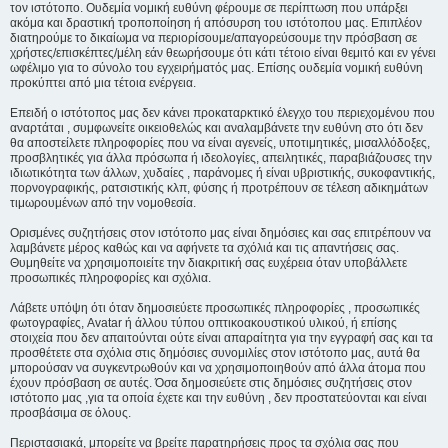
τον ιστότοπο. Ουδεμία νομική ευθύνη φέρουμε σε περίπτωση που υπάρξει
ακόμα και δραστική τροποποίηση ή απόσυρση του ιστότοπου μας. Επιπλέον
διατηρούμε το δικαίωμα να περιορίσουμε/απαγορεύσουμε την πρόσβαση σε
χρήστες/επισκέπτες/μέλη εάν θεωρήσουμε ότι κάτι τέτοιο είναι θεμιτό και εν γένει
ωφέλιμο για το σύνολο του εγχειρήματός μας. Επίσης ουδεμία νομική ευθύνη
προκύπτει από μια τέτοια ενέργεια.
Επειδή ο ιστότοπος μας δεν κάνει προκαταρκτικό έλεγχο του περιεχομένου που
αναρτάται , συμφωνείτε οικειοθελώς και αναλαμβάνετε την ευθύνη στο ότι δεν
θα αποστείλετε πληροφορίες που να είναι αγενείς, υποτιμητικές, μισαλλόδοξες,
προσβλητικές για άλλα πρόσωπα ή ιδεολογίες, απειλητικές, παραβιάζουσες την
ιδιωτικότητα των άλλων, χυδαίες , παράνομες ή είναι υβριστικής, συκοφαντικής,
πορνογραφικής, ρατσιστικής κλπ, φύσης ή προτρέπουν σε τέλεση αδικημάτων
τιμωρουμένων από την νομοθεσία.
Ορισμένες συζητήσεις στον ιστότοπο μας είναι δημόσιες και σας επιτρέπουν να
λαμβάνετε μέρος καθώς και να αφήνετε τα σχόλιά και τις απαντήσεις σας.
Θυμηθείτε να χρησιμοποιείτε την διακριτική σας ευχέρεια όταν υποβάλλετε
προσωπικές πληροφορίες και σχόλια.
Λάβετε υπόψη ότι όταν δημοσιεύετε προσωπικές πληροφορίες , προσωπικές
φωτογραφίες, Avatar ή άλλου τύπου οπτικοακουστικού υλικού, ή επίσης
στοιχεία που δεν απαιτούνται ούτε είναι απαραίτητα για την εγγραφή σας και τα
προσθέτετε στα σχόλια στις δημόσιες συνομιλίες στον ιστότοπο μας, αυτά θα
μπορούσαν να συγκεντρωθούν και να χρησιμοποιηθούν από άλλα άτομα που
έχουν πρόσβαση σε αυτές. Όσα δημοσιεύετε στις δημόσιες συζητήσεις στον
ιστότοπο μας ,για τα οποία έχετε και την ευθύνη , δεν προστατεύονται και είναι
προσβάσιμα σε όλους.
Περιστασιακά, μπορείτε να βρείτε παρατηρήσεις προς τα σχόλια σας που