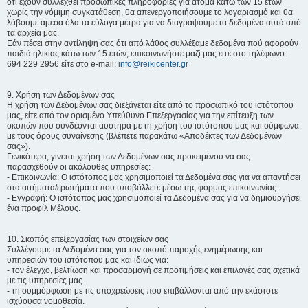
ότι έχουν συλλεχθεί προσωπικές πληροφορίες για άτομα κάτω των 15 ετών
χωρίς την νόμιμη συγκατάθεση, θα απενεργοποιήσουμε το λογαριασμό και θα
λάβουμε άμεσα όλα τα εύλογα μέτρα για να διαγράψουμε τα δεδομένα αυτά από
τα αρχεία μας.
Εάν πέσει στην αντίληψη σας ότι από λάθος συλλέξαμε δεδομένα πού αφορούν
παιδιά ηλικίας κάτω των 15 ετών, επικοινωνήστε μαζί μας είτε στο τηλέφωνο:
694 229 2956 είτε στο e-mail:
info@reikicenter.gr
9. Χρήση των Δεδομένων σας
Η χρήση των Δεδομένων σας διεξάγεται είτε από το προσωπικό του ιστότοπου
μας, είτε από τον ορισμένο Υπεύθυνο Επεξεργασίας για την επίτευξη των
σκοπών που συνδέονται αυστηρά με τη χρήση του ιστότοπου μας και σύμφωνα
με τους όρους συναίνεσης (βλέπετε παρακάτω «Αποδέκτες των Δεδομένων
σας»).
Γενικότερα, γίνεται χρήση των Δεδομένων σας προκειμένου να σας
παρασχεθούν οι ακόλουθες υπηρεσίες:
- Επικοινωνία: Ο ιστότοπος μας χρησιμοποιεί τα Δεδομένα σας για να απαντήσει
στα αιτήματα/ερωτήματα που υποβάλλετε μέσω της φόρμας επικοινωνίας.
- Εγγραφή: Ο ιστότοπος μας χρησιμοποιεί τα Δεδομένα σας για να δημιουργήσει
ένα προφίλ Μέλους.
10. Σκοπός επεξεργασίας των στοιχείων σας
Συλλέγουμε τα Δεδομένα σας για τον σκοπό παροχής ενημέρωσης και
υπηρεσιών του ιστότοπου μας και ιδίως για:
- τον έλεγχο, βελτίωση και προσαρμογή σε προτιμήσεις και επιλογές σας σχετικά
με τις υπηρεσίες μας.
- τη συμμόρφωση με τις υποχρεώσεις που επιβάλλονται από την εκάστοτε
ισχύουσα νομοθεσία.