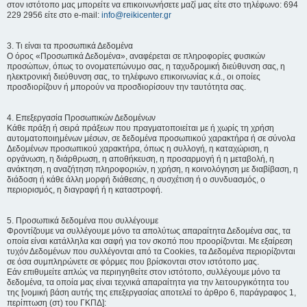
στον ιστότοπο μας μπορείτε να επικοινωνήσετε μαζί μας είτε στο τηλέφωνο: 694
229 2956 είτε στο e-mail:
info@reikicenter.gr
3. Τι είναι τα προσωπικά Δεδομένα
Ο όρος «Προσωπικά Δεδομένα», αναφέρεται σε πληροφορίες φυσικών
προσώπων, όπως το ονοματεπώνυμο σας, η ταχυδρομική διεύθυνση σας, η
ηλεκτρονική διεύθυνση σας, το τηλέφωνο επικοινωνίας κ.ά., οι οποίες
προσδιορίζουν ή μπορούν να προσδιορίσουν την ταυτότητα σας.
4. Επεξεργασία Προσωπικών Δεδομένων
Κάθε πράξη ή σειρά πράξεων που πραγματοποιείται με ή χωρίς τη χρήση
αυτοματοποιημένων μέσων, σε δεδομένα προσωπικού χαρακτήρα ή σε σύνολα
Δεδομένων προσωπικού χαρακτήρα, όπως η συλλογή, η καταχώριση, η
οργάνωση, η διάρθρωση, η αποθήκευση, η προσαρμογή ή η μεταβολή, η
ανάκτηση, η αναζήτηση πληροφοριών, η χρήση, η κοινολόγηση με διαβίβαση, η
διάδοση ή κάθε άλλη μορφή διάθεσης, η συσχέτιση ή ο συνδυασμός, ο
περιορισμός, η διαγραφή ή η καταστροφή.
5. Προσωπικά δεδομένα που συλλέγουμε
Φροντίζουμε να συλλέγουμε μόνο τα απολύτως απαραίτητα Δεδομένα σας, τα
οποία είναι κατάλληλα και σαφή για τον σκοπό που προορίζονται. Με εξαίρεση
τυχόν Δεδομένων που συλλέγονται από τα Cookies, τα Δεδομένα περιορίζονται
σε όσα συμπληρώνετε σε φόρμες που βρίσκονται στον ιστότοπο μας.
Εάν επιθυμείτε απλώς να περιηγηθείτε στον ιστότοπο, συλλέγουμε μόνο τα
δεδομένα, τα οποία μας είναι τεχνικά απαραίτητα για την λειτουργικότητα του
της [νομική βάση αυτής της επεξεργασίας αποτελεί το άρθρο 6, παράγραφος 1,
περίπτωση (στ) του ΓΚΠΔ]: