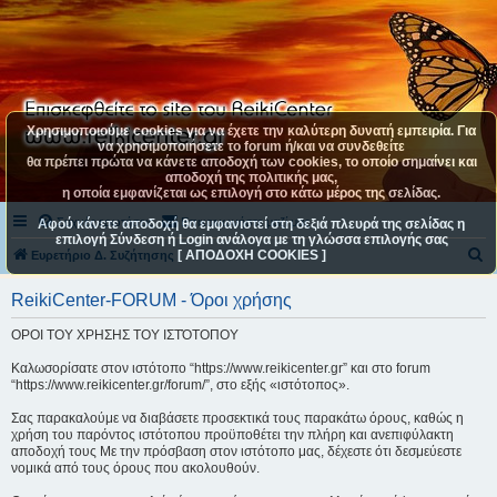
Χρησιμοποιούμε cookies για να έχετε την καλύτερη δυνατή εμπειρία. Για
να χρησιμοποιήσετε το forum ή/και να συνδεθείτε
θα πρέπει πρώτα να κάνετε αποδοχή των cookies, το οποίο σημαίνει και
αποδοχή της πολιτικής μας,
η οποία εμφανίζεται ως επιλογή στο κάτω μέρος της σελίδας.
Συχνές ερωτήσεις
Επικοινωνήστε μαζί μας
Αφού κάνετε αποδοχή θα εμφανιστεί στη δεξιά πλευρά της σελίδας η
επιλογή Σύνδεση ή Login ανάλογα με τη γλώσσα επιλογής σας
[ ΑΠΟΔΟΧΗ COOKIES ]
Α
Ευρετήριο Δ. Συζήτησης
ν
ReikiCenter-FORUM - Όροι χρήσης
α
ΟΡΟΙ ΤΟΥ ΧΡΗΣΗΣ ΤΟΥ ΙΣΤΌΤΟΠΟΥ
ζ
ή
Καλωσορίσατε στον ιστότοπο “https://www.reikicenter.gr” και στο forum
“https://www.reikicenter.gr/forum/”, στο εξής «ιστότοπος».
τ
η
Σας παρακαλούμε να διαβάσετε προσεκτικά τους παρακάτω όρους, καθώς η
χρήση του παρόντος ιστότοπου προϋποθέτει την πλήρη και ανεπιφύλακτη
σ
αποδοχή τους Με την πρόσβαση στον ιστότοπο μας, δέχεστε ότι δεσμεύεστε
νομικά από τους όρους που ακολουθούν.
η