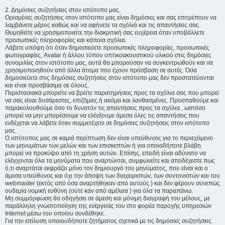
2. Δημόσιες συζητήσεις στον ιστότοπο μας.
Ορισμένες συζητήσεις στον ιστότοπο μας είναι δημόσιες και σας επιτρέπουν να
λαμβάνετε μέρος καθώς και να αφήνετε τα σχόλιά και τις απαντήσεις σας.
Θυμηθείτε να χρησιμοποιείτε την διακριτική σας ευχέρεια όταν υποβάλλετε
προσωπικές πληροφορίες και κάποια σχόλια.
Λάβετε υπόψη ότι όταν δημοσιεύετε προσωπικές πληροφορίες, προσωπικές
φωτογραφίες, Avatar ή άλλου τύπου οπτικοακουστικού υλικού στις δημόσιες
συνομιλίες στον ιστότοπο μας, αυτά θα μπορούσαν να συγκεντρωθούν και να
χρησιμοποιηθούν από άλλα άτομα που έχουν πρόσβαση σε αυτές. Όσα
δημοσιεύετε στις δημόσιες συζητήσεις στον ιστότοπο μας δεν προστατεύονται
και είναι προσβάσιμα σε όλους.
Περιστασιακά μπορείτε να βρείτε παρατηρήσεις προς τα σχόλια σας που μπορεί
να σας είναι δυσάρεστες, επιζήμιες ή ακόμα και λανθασμένες. Προσπαθούμε και
παρακολουθούμε όσο το δυνατόν τις απαντήσεις προς τα σχόλια , ωστόσο
μπορεί να μην μπορέσουμε να ελέγξουμε άμεσα όλες τις απαντήσεις που
ενδέχεται να λάβετε όταν συμμετέχετε σε δημόσιες συζητήσεις στον ιστότοπο
μας.
Ο ιστότοπος μας σε καμιά περίπτωση δεν είναι υπεύθυνος για το περιεχόμενο
των μηνυμάτων των μελών και των επισκεπτών ή για οποιαδήποτε βλάβη
μπορεί να προκύψει από τη χρήση αυτών. Επίσης, επειδή είναι αδύνατο να
ελέγχονται όλα τα μηνύματα που αναρτώνται, συμφωνείτε και αποδέχεστε πως
ό,τι αναρτάται εκφράζει μόνο τον δημιουργό του μηνύματος, που είναι και ο
άμεσα υπεύθυνος και όχι την άποψη των διαχειριστών, των συντονιστών και του
webmaster (εκτός από όσα αναρτήθηκαν από αυτούς ) και δεν φέρουν συνεπώς
ουδεμία νομική ευθύνη (ούτε καν από αμέλεια ) για όλα τα παραπάνω.
Μη συμμόρφωση θα οδηγήσει σε άμεση και μόνιμη διαγραφή του μέλους, με
παράλληλη γνωστοποίηση της ενέργειάς του στο φορέα παροχής υπηρεσιών
Internet μέσω του οποίου συνδέθηκε.
Για την επίλυση οποιουδήποτε ζητήματος σχετικά με τις δημόσιες συζητήσεις