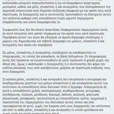
webmaster μπορούν απροειδοποίητα ή όχι να διαγράφουν αναρτημένα
μηνύματα, καθώς και μέλη, επισκέπτες ή και συνεργάτες που διαταράσσουν την
αρμονική επικοινωνία στην δημόσια συζήτηση σύμφωνα με την κρίση τους κατά
περίπτωση. Οι διαχειριστές και οι συντονιστές προσπαθούν να διατηρούν αυτόν
τον ιστότοπο καθαρό από οποιοδήποτε τυχόν μεμπτό περιεχόμενο
επεμβαίνοντας και ενίοτε διαγράφοντάς το.
Συμφωνείτε πως δεν θα κάνετε αναρτήσεις διαφημιστικού περιεχομένου εκτός
αν αυτό επιτραπεί από admin σύμφωνα με την κρίση τους κατά περίπτωση.
Παράβαση αυτού του όρου θα οδηγήσει σε άμεση διαγραφή ολόκληρης ή
μέρους της δημοσίευσης και πιθανή διαγραφή του μέλους, επισκέπτη ή και
συνεργάτη που έκανε την παράβαση
Ως μέλος, επισκέπτης ή συνεργάτης αποδέχεστε να αποθηκευτούν οι
πληροφορίες, τις οποίες θα εισαγάγετε, σε βάση δεδομένων. Οι πληροφορίες
αυτές δεν πρόκειται να γνωστοποιηθούν σε τρίτο πρόσωπο ή φορέα χωρίς την
άδειά σας, όμως ο webmaster, ο διαχειριστής ή ο συντονιστής δεν φέρει την
ευθύνη απώλειάς τους από κακόβουλους χρήστες σε περίπτωση εισβολής τους
στον διακομιστή.
Σε κανένα μέλος, επισκέπτη ή και συνεργάτη δεν επιτρέπεται η αντιγραφή και
αναδημοσίευση γραπτών των μελών επισκεπτών ή και συνεργατών αυτού του
ιστότοπου σε οποιοδήποτε άλλο δικτυακό τόπο ή έγγραφο. Απαγορεύεται δε
ρητά η οποιαδήποτε χρήση, αναπαραγωγή, αναδημοσίευση, αντιγραφή,
αποθήκευση, πώληση, μετάδοση, διανομή, έκδοση, εκτέλεση, φόρτωση
(download), μετάφραση, τροποποίηση με οποιονδήποτε τρόπο, τμηματικά ή
περιληπτικά του περιεχομένου του δικτυακού αυτού τόπου και όσα
προσφέρονται σε αυτό, χωρίς την έγκριση από τους διαχειριστές του ιστότοπου
και από το κάθε μέλος, επισκέπτη ή και συνεργάτη το οποίο εμπλέκεται και
χωρίς ρητή και σαφή αναφορά στην πηγή.