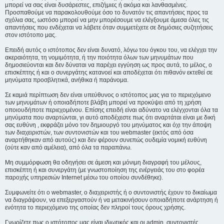
μπορεί να σας είναι δυσάρεστες, επιζήμιες ή ακόμα και λανθασμένες.
Προσπαθούμε να παρακολουθούμε όσο το δυνατόν τις απαντήσεις προς τα
σχόλια σας, ωστόσο μπορεί να μην μπορέσουμε να ελέγξουμε άμεσα όλες τις
απαντήσεις που ενδέχεται να λάβετε όταν συμμετέχετε σε δημόσιες συζητήσεις
στον ιστότοπο μας.
Επειδή αυτός ο ιστότοπος δεν είναι δυνατό, λόγω του όγκου του, να ελέγχει την
ακεραιότητα, τη νομιμότητα, ή την ποιότητα όλων των μηνυμάτων που
δημοσιεύονται και δεν δύναται να παρέχει εγγύηση ως προς αυτά, το μέλος, ο
επισκέπτης ή και ο συνεργάτης κατανοεί και αποδέχεται ότι πιθανόν εκτεθεί σε
μηνύματα προσβλητικά, ανήθικα ή παράνομα.
Σε καμιά περίπτωση δεν είναι υπεύθυνος ο ιστότοπος μας για το περιεχόμενο
των μηνυμάτων ή οποιαδήποτε βλάβη μπορεί να προκύψει από τη χρήση
οποιουδήποτε περιεχομένου. Επίσης επειδή είναι αδύνατο να ελέγχονται όλα τα
μηνύματα που αναρτώνται, γι αυτό αποδέχεστε πως ότι αναρτάται είναι με δική
σας ευθύνη , εκφράζει μόνο τον δημιουργό του μηνύματος και όχι την άποψη
των διαχειριστών, των συντονιστών και του webmaster (εκτός από όσα
αναρτήθηκαν από αυτούς) και δεν φέρουν συνεπώς ουδεμία νομική ευθύνη
(ούτε καν από αμέλεια), από όλα τα παραπάνω.
Μη συμμόρφωση θα οδηγήσει σε άμεση και μόνιμη διαγραφή του μέλους,
επισκέπτη ή και συνεργάτη (με γνωστοποίηση της ενέργειάς του στο φορέα
παροχής υπηρεσιών Internet μέσω του οποίου συνδέθηκε).
Συμφωνείτε ότι ο webmaster, ο διαχειριστής ή ο συντονιστής έχουν το δικαίωμα
να διαγράψουν, να επεξεργαστούν ή να μετακινήσουν οποιαδήποτε ανάρτηση ή
ενότητα το περιεχόμενο της οποίας δεν πληροί τους όρους χρήσης.
Γνωρίζετε πως ο ιστότοπος μας είναι ιδιωτικός και οι admin, συντονιστές,