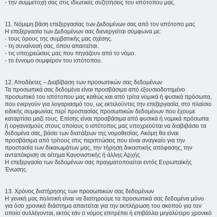
- την συμμετοχή σας στις ιδιωτικές συζητήσεις του ιστότοπου μας.
11. Νόμιμη βάση επεξεργασίας των Δεδομένων σας από τον ιστότοπο μας
Η επεξεργασία των Δεδομένων σας διενεργείται σύμφωνα με:
- τους όρους της συμβατικής μας σχέσης.
- τη συναίνεσή σας, όπου απαιτείται.
- τις υποχρεώσεις μας που πηγάζουν από το νόμο.
- το έννομο συμφέρον του ιστότοπου.
12. Αποδέκτες – Διαβίβαση των προσωπικών σας δεδομένων
Τα προσωπικά σας δεδομένα είναι προσβάσιμα από εξουσιοδοτημένο
προσωπικό του ιστότοπου μας καθώς και από τρίτα νομικά ή φυσικά πρόσωπα,
που ενεργούν για λογαριασμό του, ως εκτελούντες την επεξεργασία, στο πλαίσιο
ειδικής συμφωνίας περί προστασίας προσωπικών δεδομένων που έχουμε
καταρτίσει μαζί τους. Επίσης είναι προσβάσιμα από φυσικά ή νομικά πρόσωπα
ή οργανισμούς στους οποίους ο ιστότοπος μας υποχρεούται να διαβιβάσει τα
δεδομένα σας, βάσει των διατάξεων της νομοθεσίας. Ακόμη θα είναι
προσβάσιμα από τρίτους στις περιπτώσεις που είναι αναγκαίο για την
προστασία των δικαιωμάτων μας, την τήρηση δικαστικής απόφασης, την
ανταπόκριση σε αίτημα Κανονιστικής ή άλλης Αρχής.
Η επεξεργασία των δεδομένων σας πραγματοποιείται εντός Ευρωπαϊκής
Ένωσης.
13. Χρόνος διατήρησης των προσωπικών σας δεδομένων
Η γενική μας πολιτική είναι να διατηρούμε τα προσωπικά σας δεδομένα μόνο
για όσο χρονικό διάστημα απαιτείται για την εκπλήρωση του σκοπού για τον
οποίο συλλέγονται, εκτός εάν ο νόμος επιτρέπει ή επιβάλλει μεγαλύτερο χρονικό