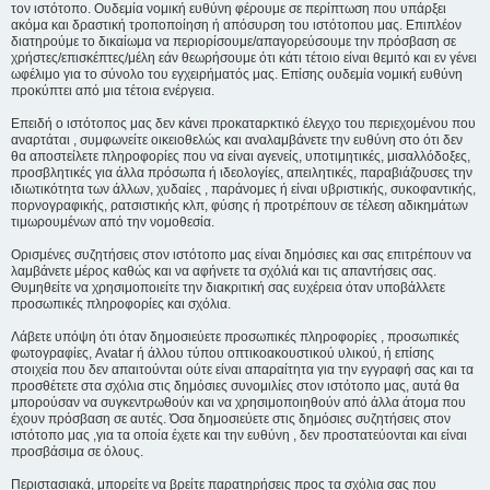
τον ιστότοπο. Ουδεμία νομική ευθύνη φέρουμε σε περίπτωση που υπάρξει
ακόμα και δραστική τροποποίηση ή απόσυρση του ιστότοπου μας. Επιπλέον
διατηρούμε το δικαίωμα να περιορίσουμε/απαγορεύσουμε την πρόσβαση σε
χρήστες/επισκέπτες/μέλη εάν θεωρήσουμε ότι κάτι τέτοιο είναι θεμιτό και εν γένει
ωφέλιμο για το σύνολο του εγχειρήματός μας. Επίσης ουδεμία νομική ευθύνη
προκύπτει από μια τέτοια ενέργεια.
Επειδή ο ιστότοπος μας δεν κάνει προκαταρκτικό έλεγχο του περιεχομένου που
αναρτάται , συμφωνείτε οικειοθελώς και αναλαμβάνετε την ευθύνη στο ότι δεν
θα αποστείλετε πληροφορίες που να είναι αγενείς, υποτιμητικές, μισαλλόδοξες,
προσβλητικές για άλλα πρόσωπα ή ιδεολογίες, απειλητικές, παραβιάζουσες την
ιδιωτικότητα των άλλων, χυδαίες , παράνομες ή είναι υβριστικής, συκοφαντικής,
πορνογραφικής, ρατσιστικής κλπ, φύσης ή προτρέπουν σε τέλεση αδικημάτων
τιμωρουμένων από την νομοθεσία.
Ορισμένες συζητήσεις στον ιστότοπο μας είναι δημόσιες και σας επιτρέπουν να
λαμβάνετε μέρος καθώς και να αφήνετε τα σχόλιά και τις απαντήσεις σας.
Θυμηθείτε να χρησιμοποιείτε την διακριτική σας ευχέρεια όταν υποβάλλετε
προσωπικές πληροφορίες και σχόλια.
Λάβετε υπόψη ότι όταν δημοσιεύετε προσωπικές πληροφορίες , προσωπικές
φωτογραφίες, Avatar ή άλλου τύπου οπτικοακουστικού υλικού, ή επίσης
στοιχεία που δεν απαιτούνται ούτε είναι απαραίτητα για την εγγραφή σας και τα
προσθέτετε στα σχόλια στις δημόσιες συνομιλίες στον ιστότοπο μας, αυτά θα
μπορούσαν να συγκεντρωθούν και να χρησιμοποιηθούν από άλλα άτομα που
έχουν πρόσβαση σε αυτές. Όσα δημοσιεύετε στις δημόσιες συζητήσεις στον
ιστότοπο μας ,για τα οποία έχετε και την ευθύνη , δεν προστατεύονται και είναι
προσβάσιμα σε όλους.
Περιστασιακά, μπορείτε να βρείτε παρατηρήσεις προς τα σχόλια σας που