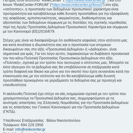
Για εμάς στον ιστότοπο “ReikiCenter” (“
https://www.reikicenter.gr
”) και στο
forum “ReikiCenter-FORUM” (“
https://www.reikicenter.gr/forum
”) στο εξής
«ιστότοπος», η προστασία των δεδομένων προσωπικού χαρακτήρα είναι
προτεραιότητα και καταβάλλουμε κάθε δυνατή προσπάθεια για την εξασφάλιση
της ασφάλειας, εμπιστευτικότητας, ακεραιότητας, διαθεσιμότητας και
αξιοπιστίας των δεδομένων σύμφωνα με τις διατάξεις της σχετικής νομοθεσίας
περί της Αρχής Προστασίας Δεδομένων Προσωπικού Χαρακτήρα και σύμφωνα
με τον Κανονισμό (ΕΕ)2016/679.
Στόχος μας είναι να διασφαλίζουμε ότι αισθάνεστε ασφαλείς στον ιστότοπο μας
και κατά συνέπεια η ιδιωτικότητα σας και η προστασία των ατομικών
δικαιωμάτων σας στο εξής «Προσωπικά Δεδομένα» ή «Δεδομένα», είναι
σημαντικά για εμάς. Για τον λόγο αυτόν, παρακαλούμε να διαβάσετε προσεκτικά
την πιο κάτω Πολιτική Προστασίας Προσωπικών Δεδομένων στο εξής
«Πολιτική», σχετικά με τον τρόπο που λειτουργεί ο ιστότοπος μας. Μπορείτε να
είστε σίγουροι ότι τα Δεδομένα σας θα υποβάλλονται σε επεξεργασία κατά
τρόπο διαφανή και δίκαιο και μόνο για τον σκοπό που έχετε συναινέσει κατά την
επικοινωνία σας με τον ιστότοπο και ότι θα καταβάλλουμε κάθε δυνατή
προσπάθεια προκειμένου να χειριζόμαστε τα δεδομένα σας με προσοχή και
υπευθυνότητα.
Η ακόλουθη Πολιτική έχει στόχο να σάς ενημερώσει σχετικά με τον τρόπο που
χρησιμοποιούμε τα Προσωπικά Δεδομένα σας, συμμορφούμενοι με τις
αυστηρές απαιτήσεις της Ελληνικής Νομοθεσίας για την Προστασία Δεδομένων
και τις απαιτήσεις του Γενικού Κανονισμού για την Προστασία Δεδομένων
(ΓΚΠΔ).
Υπεύθυνος Επεξεργασίας : Βάσω Νικολοπούλου
Τηλέφωνο: 694 229 2956
E-mail:
info@reikicenter.gr