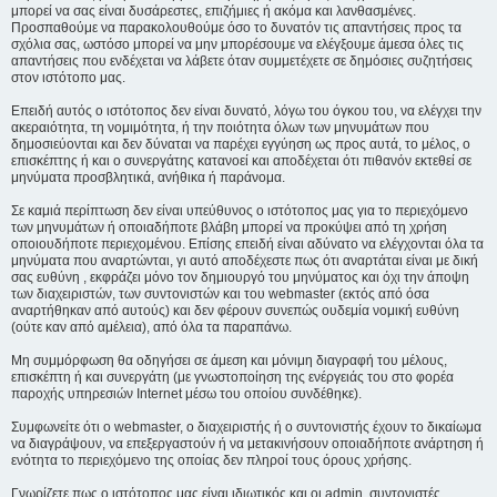
μπορεί να σας είναι δυσάρεστες, επιζήμιες ή ακόμα και λανθασμένες.
Προσπαθούμε να παρακολουθούμε όσο το δυνατόν τις απαντήσεις προς τα
σχόλια σας, ωστόσο μπορεί να μην μπορέσουμε να ελέγξουμε άμεσα όλες τις
απαντήσεις που ενδέχεται να λάβετε όταν συμμετέχετε σε δημόσιες συζητήσεις
στον ιστότοπο μας.
Επειδή αυτός ο ιστότοπος δεν είναι δυνατό, λόγω του όγκου του, να ελέγχει την
ακεραιότητα, τη νομιμότητα, ή την ποιότητα όλων των μηνυμάτων που
δημοσιεύονται και δεν δύναται να παρέχει εγγύηση ως προς αυτά, το μέλος, ο
επισκέπτης ή και ο συνεργάτης κατανοεί και αποδέχεται ότι πιθανόν εκτεθεί σε
μηνύματα προσβλητικά, ανήθικα ή παράνομα.
Σε καμιά περίπτωση δεν είναι υπεύθυνος ο ιστότοπος μας για το περιεχόμενο
των μηνυμάτων ή οποιαδήποτε βλάβη μπορεί να προκύψει από τη χρήση
οποιουδήποτε περιεχομένου. Επίσης επειδή είναι αδύνατο να ελέγχονται όλα τα
μηνύματα που αναρτώνται, γι αυτό αποδέχεστε πως ότι αναρτάται είναι με δική
σας ευθύνη , εκφράζει μόνο τον δημιουργό του μηνύματος και όχι την άποψη
των διαχειριστών, των συντονιστών και του webmaster (εκτός από όσα
αναρτήθηκαν από αυτούς) και δεν φέρουν συνεπώς ουδεμία νομική ευθύνη
(ούτε καν από αμέλεια), από όλα τα παραπάνω.
Μη συμμόρφωση θα οδηγήσει σε άμεση και μόνιμη διαγραφή του μέλους,
επισκέπτη ή και συνεργάτη (με γνωστοποίηση της ενέργειάς του στο φορέα
παροχής υπηρεσιών Internet μέσω του οποίου συνδέθηκε).
Συμφωνείτε ότι ο webmaster, ο διαχειριστής ή ο συντονιστής έχουν το δικαίωμα
να διαγράψουν, να επεξεργαστούν ή να μετακινήσουν οποιαδήποτε ανάρτηση ή
ενότητα το περιεχόμενο της οποίας δεν πληροί τους όρους χρήσης.
Γνωρίζετε πως ο ιστότοπος μας είναι ιδιωτικός και οι admin, συντονιστές,