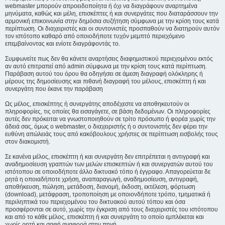
webmaster μπορούν απροειδοποίητα ή όχι να διαγράφουν αναρτημένα
μηνύματα, καθώς και μέλη, επισκέπτες ή και συνεργάτες που διαταράσσουν την
αρμονική επικοινωνία στην δημόσια συζήτηση σύμφωνα με την κρίση τους κατά
περίπτωση. Οι διαχειριστές και οι συντονιστές προσπαθούν να διατηρούν αυτόν
τον ιστότοπο καθαρό από οποιοδήποτε τυχόν μεμπτό περιεχόμενο
επεμβαίνοντας και ενίοτε διαγράφοντάς το.
Συμφωνείτε πως δεν θα κάνετε αναρτήσεις διαφημιστικού περιεχομένου εκτός
αν αυτό επιτραπεί από admin σύμφωνα με την κρίση τους κατά περίπτωση.
Παράβαση αυτού του όρου θα οδηγήσει σε άμεση διαγραφή ολόκληρης ή
μέρους της δημοσίευσης και πιθανή διαγραφή του μέλους, επισκέπτη ή και
συνεργάτη που έκανε την παράβαση
Ως μέλος, επισκέπτης ή συνεργάτης αποδέχεστε να αποθηκευτούν οι
πληροφορίες, τις οποίες θα εισαγάγετε, σε βάση δεδομένων. Οι πληροφορίες
αυτές δεν πρόκειται να γνωστοποιηθούν σε τρίτο πρόσωπο ή φορέα χωρίς την
άδειά σας, όμως ο webmaster, ο διαχειριστής ή ο συντονιστής δεν φέρει την
ευθύνη απώλειάς τους από κακόβουλους χρήστες σε περίπτωση εισβολής τους
στον διακομιστή.
Σε κανένα μέλος, επισκέπτη ή και συνεργάτη δεν επιτρέπεται η αντιγραφή και
αναδημοσίευση γραπτών των μελών επισκεπτών ή και συνεργατών αυτού του
ιστότοπου σε οποιοδήποτε άλλο δικτυακό τόπο ή έγγραφο. Απαγορεύεται δε
ρητά η οποιαδήποτε χρήση, αναπαραγωγή, αναδημοσίευση, αντιγραφή,
αποθήκευση, πώληση, μετάδοση, διανομή, έκδοση, εκτέλεση, φόρτωση
(download), μετάφραση, τροποποίηση με οποιονδήποτε τρόπο, τμηματικά ή
περιληπτικά του περιεχομένου του δικτυακού αυτού τόπου και όσα
προσφέρονται σε αυτό, χωρίς την έγκριση από τους διαχειριστές του ιστότοπου
και από το κάθε μέλος, επισκέπτη ή και συνεργάτη το οποίο εμπλέκεται και
χωρίς ρητή και σαφή αναφορά στην πηγή.