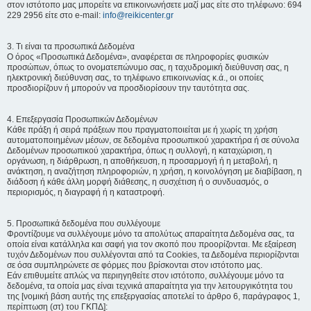
στον ιστότοπο μας μπορείτε να επικοινωνήσετε μαζί μας είτε στο τηλέφωνο: 694
229 2956 είτε στο e-mail:
info@reikicenter.gr
3. Τι είναι τα προσωπικά Δεδομένα
Ο όρος «Προσωπικά Δεδομένα», αναφέρεται σε πληροφορίες φυσικών
προσώπων, όπως το ονοματεπώνυμο σας, η ταχυδρομική διεύθυνση σας, η
ηλεκτρονική διεύθυνση σας, το τηλέφωνο επικοινωνίας κ.ά., οι οποίες
προσδιορίζουν ή μπορούν να προσδιορίσουν την ταυτότητα σας.
4. Επεξεργασία Προσωπικών Δεδομένων
Κάθε πράξη ή σειρά πράξεων που πραγματοποιείται με ή χωρίς τη χρήση
αυτοματοποιημένων μέσων, σε δεδομένα προσωπικού χαρακτήρα ή σε σύνολα
Δεδομένων προσωπικού χαρακτήρα, όπως η συλλογή, η καταχώριση, η
οργάνωση, η διάρθρωση, η αποθήκευση, η προσαρμογή ή η μεταβολή, η
ανάκτηση, η αναζήτηση πληροφοριών, η χρήση, η κοινολόγηση με διαβίβαση, η
διάδοση ή κάθε άλλη μορφή διάθεσης, η συσχέτιση ή ο συνδυασμός, ο
περιορισμός, η διαγραφή ή η καταστροφή.
5. Προσωπικά δεδομένα που συλλέγουμε
Φροντίζουμε να συλλέγουμε μόνο τα απολύτως απαραίτητα Δεδομένα σας, τα
οποία είναι κατάλληλα και σαφή για τον σκοπό που προορίζονται. Με εξαίρεση
τυχόν Δεδομένων που συλλέγονται από τα Cookies, τα Δεδομένα περιορίζονται
σε όσα συμπληρώνετε σε φόρμες που βρίσκονται στον ιστότοπο μας.
Εάν επιθυμείτε απλώς να περιηγηθείτε στον ιστότοπο, συλλέγουμε μόνο τα
δεδομένα, τα οποία μας είναι τεχνικά απαραίτητα για την λειτουργικότητα του
της [νομική βάση αυτής της επεξεργασίας αποτελεί το άρθρο 6, παράγραφος 1,
περίπτωση (στ) του ΓΚΠΔ]: