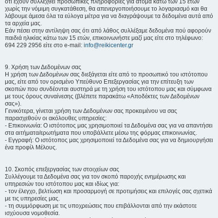
ότι έχουν συλλεχθεί προσωπικές πληροφορίες για άτομα κάτω των 15 ετών
χωρίς την νόμιμη συγκατάθεση, θα απενεργοποιήσουμε το λογαριασμό και θα
λάβουμε άμεσα όλα τα εύλογα μέτρα για να διαγράψουμε τα δεδομένα αυτά από
τα αρχεία μας.
Εάν πέσει στην αντίληψη σας ότι από λάθος συλλέξαμε δεδομένα πού αφορούν
παιδιά ηλικίας κάτω των 15 ετών, επικοινωνήστε μαζί μας είτε στο τηλέφωνο:
694 229 2956 είτε στο e-mail:
info@reikicenter.gr
9. Χρήση των Δεδομένων σας
Η χρήση των Δεδομένων σας διεξάγεται είτε από το προσωπικό του ιστότοπου
μας, είτε από τον ορισμένο Υπεύθυνο Επεξεργασίας για την επίτευξη των
σκοπών που συνδέονται αυστηρά με τη χρήση του ιστότοπου μας και σύμφωνα
με τους όρους συναίνεσης (βλέπετε παρακάτω «Αποδέκτες των Δεδομένων
σας»).
Γενικότερα, γίνεται χρήση των Δεδομένων σας προκειμένου να σας
παρασχεθούν οι ακόλουθες υπηρεσίες:
- Επικοινωνία: Ο ιστότοπος μας χρησιμοποιεί τα Δεδομένα σας για να απαντήσει
στα αιτήματα/ερωτήματα που υποβάλλετε μέσω της φόρμας επικοινωνίας.
- Εγγραφή: Ο ιστότοπος μας χρησιμοποιεί τα Δεδομένα σας για να δημιουργήσει
ένα προφίλ Μέλους.
10. Σκοπός επεξεργασίας των στοιχείων σας
Συλλέγουμε τα Δεδομένα σας για τον σκοπό παροχής ενημέρωσης και
υπηρεσιών του ιστότοπου μας και ιδίως για:
- τον έλεγχο, βελτίωση και προσαρμογή σε προτιμήσεις και επιλογές σας σχετικά
με τις υπηρεσίες μας.
- τη συμμόρφωση με τις υποχρεώσεις που επιβάλλονται από την εκάστοτε
ισχύουσα νομοθεσία.