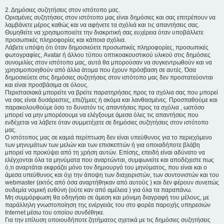
2. Δημόσιες συζητήσεις στον ιστότοπο μας.
Ορισμένες συζητήσεις στον ιστότοπο μας είναι δημόσιες και σας επιτρέπουν να
λαμβάνετε μέρος καθώς και να αφήνετε τα σχόλιά και τις απαντήσεις σας.
Θυμηθείτε να χρησιμοποιείτε την διακριτική σας ευχέρεια όταν υποβάλλετε
προσωπικές πληροφορίες και κάποια σχόλια.
Λάβετε υπόψη ότι όταν δημοσιεύετε προσωπικές πληροφορίες, προσωπικές
φωτογραφίες, Avatar ή άλλου τύπου οπτικοακουστικού υλικού στις δημόσιες
συνομιλίες στον ιστότοπο μας, αυτά θα μπορούσαν να συγκεντρωθούν και να
χρησιμοποιηθούν από άλλα άτομα που έχουν πρόσβαση σε αυτές. Όσα
δημοσιεύετε στις δημόσιες συζητήσεις στον ιστότοπο μας δεν προστατεύονται
και είναι προσβάσιμα σε όλους.
Περιστασιακά μπορείτε να βρείτε παρατηρήσεις προς τα σχόλια σας που μπορεί
να σας είναι δυσάρεστες, επιζήμιες ή ακόμα και λανθασμένες. Προσπαθούμε και
παρακολουθούμε όσο το δυνατόν τις απαντήσεις προς τα σχόλια , ωστόσο
μπορεί να μην μπορέσουμε να ελέγξουμε άμεσα όλες τις απαντήσεις που
ενδέχεται να λάβετε όταν συμμετέχετε σε δημόσιες συζητήσεις στον ιστότοπο
μας.
Ο ιστότοπος μας σε καμιά περίπτωση δεν είναι υπεύθυνος για το περιεχόμενο
των μηνυμάτων των μελών και των επισκεπτών ή για οποιαδήποτε βλάβη
μπορεί να προκύψει από τη χρήση αυτών. Επίσης, επειδή είναι αδύνατο να
ελέγχονται όλα τα μηνύματα που αναρτώνται, συμφωνείτε και αποδέχεστε πως
ό,τι αναρτάται εκφράζει μόνο τον δημιουργό του μηνύματος, που είναι και ο
άμεσα υπεύθυνος και όχι την άποψη των διαχειριστών, των συντονιστών και του
webmaster (εκτός από όσα αναρτήθηκαν από αυτούς ) και δεν φέρουν συνεπώς
ουδεμία νομική ευθύνη (ούτε καν από αμέλεια ) για όλα τα παραπάνω.
Μη συμμόρφωση θα οδηγήσει σε άμεση και μόνιμη διαγραφή του μέλους, με
παράλληλη γνωστοποίηση της ενέργειάς του στο φορέα παροχής υπηρεσιών
Internet μέσω του οποίου συνδέθηκε.
Για την επίλυση οποιουδήποτε ζητήματος σχετικά με τις δημόσιες συζητήσεις