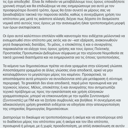
τις έχει αποδεχθεί . Είναι δε πιθανόν να μεταβάλλουμε τους όρους οποιαδήποτε
χρονική στιγμή και θα επιδιώξουμε να σας ενημερώσουμε για αυτό με τον
προσφορότερο δυνατό τρόπο, όμως θα ήταν συνετό εκ μέρους σας να
ξαναδιαβάζετε τακτικά την παρούσα σελίδα, καθώς η συνεχιζόμενη χρήση του
ιστότοπου μας μετά τις εκάστοτε αλλαγές δείχνει πως δέχεστε ότι δεσμεύεστε
νομικά από αυτούς τους όρους με την ανανεωμένη ή/και τροποποιημένη μορφή
των όρων ανεπιφύλακτα.
Οι όροι αυτοί καλύπτουν επιπλέον κάθε καινοτομία που ενδέχεται μελλοντικά να
ενσωματωθεί στον ιστότοπο μας εκτός και αν –κατ εξαίρεση, ανακοινωθούν
ρητά διαφορετικές διατάξεις. Το μέλος, ο επισκέπτης ή και ο συνεργάτης
παρακαλείται να ελέγχει τους όρους χρήσης και τους όρους Πολιτικής
Προστασίας Προσωπικών Δεδομένων σύμφωνα με την ισχύουσα Νομοθεσία σε
τακτά χρονικά διαστήματα και να ενημερώνεται για τις όποιες τροποποιήσεις.
Τα κείμενα των δημοσιεύσεων πρέπει να είναι γραμμένα στην ελληνική γλώσσα.
Αποσπάσματα γραμμένα σε άλλες γλώσσες είναι αποδεκτά, αρκεί να μην
καταλαμβάνουν το μεγαλύτερο μέρος του κειμένου. Προαιρετικά, τα
αποσπάσματα αυτά μπορούν να συνοδεύονται από μία μετάφραση ή σύντομη
περιγραφή. Τα greeklish δεν είναι αποδεκτά, παρά μόνο προσωρινά και για
τεχνικούς λόγους. Μέλος, επισκέπτης ή και συνεργάτης που αντιμετωπίζει
τεχνικό πρόβλημα ως προς την εγκατάσταση και χρήση ελληνικών
γραμματοσειρών, μπορεί να επικοινωνήσει με την ομάδα Συντονισμού
(Συντονιστές) με ΠΜ και να ζητήσει συμβουλές και βοήθεια. Η συνεχόμενη και
αδικαιολόγητη χρήση greeklish ενδέχεται να οδηγήσει στην απενεργοποίηση
της υπηρεσίας δημιουργίας δημοσιεύσεων.
Διατηρούμε το δικαίωμα να τροποποιήσουμε ή ακόμα και να αποσύρουμε από
το διαδίκτυο μέρος του ιστότοπου μας ή ακόμα και τον ίδιο ιστότοπο,
προσωρινά ή μόνιμα, με ή χωρίς προειδοποίηση, με απλή ανακοίνωση σε αυτόν