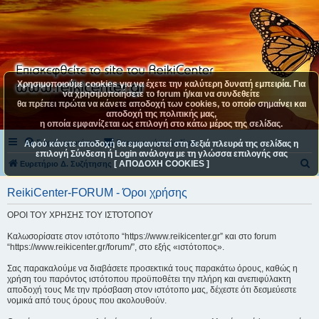
Χρησιμοποιούμε cookies για να έχετε την καλύτερη δυνατή εμπειρία. Για
να χρησιμοποιήσετε το forum ή/και να συνδεθείτε
θα πρέπει πρώτα να κάνετε αποδοχή των cookies, το οποίο σημαίνει και
αποδοχή της πολιτικής μας,
η οποία εμφανίζεται ως επιλογή στο κάτω μέρος της σελίδας.
Συχνές ερωτήσεις
Επικοινωνήστε μαζί μας
Αφού κάνετε αποδοχή θα εμφανιστεί στη δεξιά πλευρά της σελίδας η
επιλογή Σύνδεση ή Login ανάλογα με τη γλώσσα επιλογής σας
[ ΑΠΟΔΟΧΗ COOKIES ]
Α
Ευρετήριο Δ. Συζήτησης
ν
ReikiCenter-FORUM - Όροι χρήσης
α
ΟΡΟΙ ΤΟΥ ΧΡΗΣΗΣ ΤΟΥ ΙΣΤΌΤΟΠΟΥ
ζ
ή
Καλωσορίσατε στον ιστότοπο “https://www.reikicenter.gr” και στο forum
“https://www.reikicenter.gr/forum/”, στο εξής «ιστότοπος».
τ
η
Σας παρακαλούμε να διαβάσετε προσεκτικά τους παρακάτω όρους, καθώς η
χρήση του παρόντος ιστότοπου προϋποθέτει την πλήρη και ανεπιφύλακτη
σ
αποδοχή τους Με την πρόσβαση στον ιστότοπο μας, δέχεστε ότι δεσμεύεστε
νομικά από τους όρους που ακολουθούν.
η