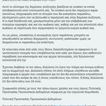
Αυτό το σύστημα της δημόσιας συζήτησης βασίζεται σε cookies τα οποία
αποθηκεύονται στον υπολογιστή σας. Τα cookies αυτά δεν περιέχουν καμία
απολύτως πληροφορία από τα στοιχεία που θα εισαγάγετε παρακάτω,
εξυπηρετούν μόνο στο να βελτιωθεί η περιήγησή σας στην δημόσια συζήτηση.
Η e-mail διεύθυνσή σας χρησιμοποιείται μόνο για την επιβεβαίωση των
στοιχείων εγγραφής σας και του κωδικού σας, καθώς και για την αποστολή νέου
κωδικού σε περίπτωση που λησμονήσετε το τρέχοντα ενεργό κωδικό σας.
Αν ως μέλος, επισκέπτης ή συνεργάτης έχετε παράπονα, μπορείτε να
απευθυνθείτε σε κάποιο διαχειριστή, συντονιστή ,webmaster χωρίς να
δεσμεύονται οι παραπάνω για απάντηση
Οι τελευταίοι είναι από εσάς τους ίδιους δικαιοδοτημένοι να αφαιρούν ή να
τροποποιούν στοιχεία που υποβάλλονται από εσάς για λόγους που καθιστούν
παραβίαση των κανονισμών και των αρχών λειτουργίας, είτε δηλώνονται/
εννοούνται είτε όχι.
Έχοντας διαβάσει τα πιο πάνω, δηλώνετε ότι έχετε την πλήρη και έννομη ευθύνη
για τη συμμετοχή σας. Δηλώνετε επίσης ότι είστε πλήρως υπεύθυνοι για κάθε
πληροφορία ή αρχείο που υποβάλλετε και ότι δεν θα αποστέλλετε οποιαδήποτε
υλικό που δεν ανήκει σε σας ή στους υπεύθυνους του τόπου. Επίσης δηλώνεται
ότι δεν είστε κάτω των 18 ετών.
Συμφωνείτε επίσης με τους πιο πάνω όρους χρήσης και τους όρους Πολιτικής
Προστασίας Προσωπικών Δεδομένων σύμφωνα με την ισχύουσα Νομοθεσία.
Πολιτική Προστασίας Προσωπικών Δεδομένων