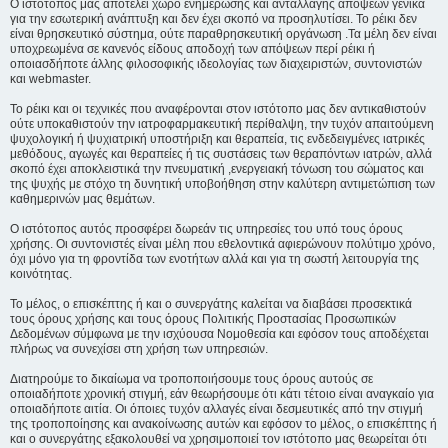
Ο ιστότοπος μας αποτελεί χώρο ενημέρωσης και ανταλλαγής απόψεων γενικά
για την εσωτερική ανάπτυξη και δεν έχει σκοπό να προσηλυτίσει. To ρέικι δεν
είναι θρησκευτικό σύστημα, ούτε παραθρησκευτική οργάνωση .Τα μέλη δεν είναι
υποχρεωμένα σε κανενός είδους αποδοχή των απόψεων περί ρέικι ή
οποιασδήποτε άλλης φιλοσοφικής ιδεολογίας των διαχειριστών, συντονιστών
και webmaster.
Το ρέικι και οι τεχνικές που αναφέρονται στον ιστότοπο μας δεν αντικαθιστούν
ούτε υποκαθιστούν την ιατροφαρμακευτική περίθαλψη, την τυχόν απαιτούμενη
ψυχολογική ή ψυχιατρική υποστήριξη και θεραπεία, τις ενδεδειγμένες ιατρικές
μεθόδους, αγωγές και θεραπείες ή τις συστάσεις των θεραπόντων ιατρών, αλλά
σκοπό έχει αποκλειστικά την πνευματική ,ενεργειακή τόνωση του σώματος και
της ψυχής με στόχο τη δυνητική υποβοήθηση στην καλύτερη αντιμετώπιση των
καθημερινών μας θεμάτων.
Ο ιστότοπος αυτός προσφέρει δωρεάν τις υπηρεσίες του υπό τους όρους
χρήσης. Οι συντονιστές είναι μέλη που εθελοντικά αφιερώνουν πολύτιμο χρόνο,
όχι μόνο για τη φροντίδα των ενοτήτων αλλά και για τη σωστή λειτουργία της
κοινότητας.
Το μέλος, ο επισκέπτης ή και ο συνεργάτης καλείται να διαβάσει προσεκτικά
τους όρους χρήσης και τους όρους Πολιτικής Προστασίας Προσωπικών
Δεδομένων σύμφωνα με την ισχύουσα Νομοθεσία και εφόσον τους αποδέχεται
πλήρως να συνεχίσει στη χρήση των υπηρεσιών.
Διατηρούμε το δικαίωμα να τροποποιήσουμε τους όρους αυτούς σε
οποιαδήποτε χρονική στιγμή, εάν θεωρήσουμε ότι κάτι τέτοιο είναι αναγκαίο για
οποιαδήποτε αιτία. Οι όποιες τυχόν αλλαγές είναι δεσμευτικές από την στιγμή
της τροποποίησης και ανακοίνωσης αυτών και εφόσον το μέλος, ο επισκέπτης ή
και ο συνεργάτης εξακολουθεί να χρησιμοποιεί τον ιστότοπο μας θεωρείται ότι