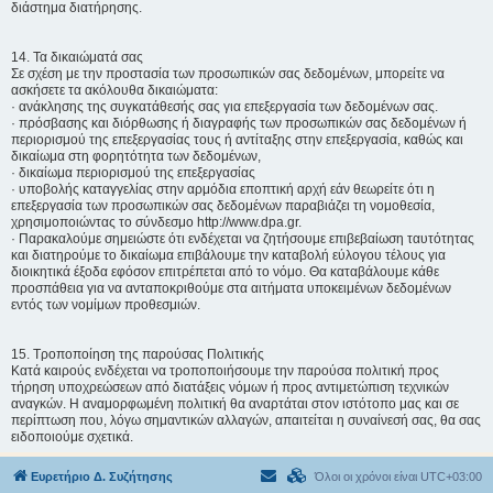
διάστημα διατήρησης.
14. Τα δικαιώματά σας
Σε σχέση με την προστασία των προσωπικών σας δεδομένων, μπορείτε να
ασκήσετε τα ακόλουθα δικαιώματα:
· ανάκλησης της συγκατάθεσής σας για επεξεργασία των δεδομένων σας.
· πρόσβασης και διόρθωσης ή διαγραφής των προσωπικών σας δεδομένων ή
περιορισμού της επεξεργασίας τους ή αντίταξης στην επεξεργασία, καθώς και
δικαίωμα στη φορητότητα των δεδομένων,
· δικαίωμα περιορισμού της επεξεργασίας
· υποβολής καταγγελίας στην αρμόδια εποπτική αρχή εάν θεωρείτε ότι η
επεξεργασία των προσωπικών σας δεδομένων παραβιάζει τη νομοθεσία,
χρησιμοποιώντας το σύνδεσμο http://www.dpa.gr.
· Παρακαλούμε σημειώστε ότι ενδέχεται να ζητήσουμε επιβεβαίωση ταυτότητας
και διατηρούμε το δικαίωμα επιβάλουμε την καταβολή εύλογου τέλους για
διοικητικά έξοδα εφόσον επιτρέπεται από το νόμο. Θα καταβάλουμε κάθε
προσπάθεια για να ανταποκριθούμε στα αιτήματα υποκειμένων δεδομένων
εντός των νομίμων προθεσμιών.
15. Τροποποίηση της παρούσας Πολιτικής
Κατά καιρούς ενδέχεται να τροποποιήσουμε την παρούσα πολιτική προς
τήρηση υποχρεώσεων από διατάξεις νόμων ή προς αντιμετώπιση τεχνικών
αναγκών. Η αναμορφωμένη πολιτική θα αναρτάται στον ιστότοπο μας και σε
περίπτωση που, λόγω σημαντικών αλλαγών, απαιτείται η συναίνεσή σας, θα σας
ειδοποιούμε σχετικά.
Ευρετήριο Δ. Συζήτησης
Όλοι οι χρόνοι είναι
UTC+03:00