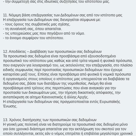
- την συμμετοχή σας στις ιδιωτικές συζητήσεις του ιστότοπου μας.
11. Νόμιμη βάση επεξεργασίας των Δεδομένων σας από τον ιστότοπο μας
Η επεξεργασία των Δεδομένων σας διενεργείται σύμφωνα με:
- τους όρους της συμβατικής μας σχέσης.
- τη συναίνεσή σας, όπου απαιτείται.
- τις υποχρεώσεις μας που πηγάζουν από το νόμο.
- το έννομο συμφέρον του ιστότοπου.
12. Αποδέκτες – Διαβίβαση των προσωπικών σας δεδομένων
Τα προσωπικά σας δεδομένα είναι προσβάσιμα από εξουσιοδοτημένο
προσωπικό του ιστότοπου μας καθώς και από τρίτα νομικά ή φυσικά πρόσωπα,
που ενεργούν για λογαριασμό του, ως εκτελούντες την επεξεργασία, στο πλαίσιο
ειδικής συμφωνίας περί προστασίας προσωπικών δεδομένων που έχουμε
καταρτίσει μαζί τους. Επίσης είναι προσβάσιμα από φυσικά ή νομικά πρόσωπα
ή οργανισμούς στους οποίους ο ιστότοπος μας υποχρεούται να διαβιβάσει τα
δεδομένα σας, βάσει των διατάξεων της νομοθεσίας. Ακόμη θα είναι
προσβάσιμα από τρίτους στις περιπτώσεις που είναι αναγκαίο για την
προστασία των δικαιωμάτων μας, την τήρηση δικαστικής απόφασης, την
ανταπόκριση σε αίτημα Κανονιστικής ή άλλης Αρχής.
Η επεξεργασία των δεδομένων σας πραγματοποιείται εντός Ευρωπαϊκής
Ένωσης.
13. Χρόνος διατήρησης των προσωπικών σας δεδομένων
Η γενική μας πολιτική είναι να διατηρούμε τα προσωπικά σας δεδομένα μόνο
για όσο χρονικό διάστημα απαιτείται για την εκπλήρωση του σκοπού για τον
οποίο συλλέγονται, εκτός εάν ο νόμος επιτρέπει ή επιβάλλει μεγαλύτερο χρονικό