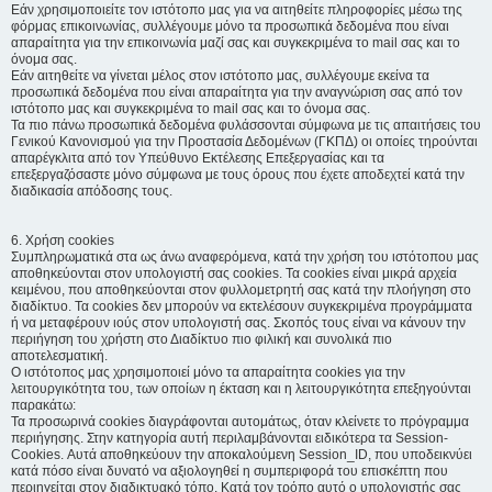
Εάν χρησιμοποιείτε τον ιστότοπο μας για να αιτηθείτε πληροφορίες μέσω της
φόρμας επικοινωνίας, συλλέγουμε μόνο τα προσωπικά δεδομένα που είναι
απαραίτητα για την επικοινωνία μαζί σας και συγκεκριμένα το mail σας και το
όνομα σας.
Εάν αιτηθείτε να γίνεται μέλος στον ιστότοπο μας, συλλέγουμε εκείνα τα
προσωπικά δεδομένα που είναι απαραίτητα για την αναγνώριση σας από τον
ιστότοπο μας και συγκεκριμένα το mail σας και το όνομα σας.
Τα πιο πάνω προσωπικά δεδομένα φυλάσσονται σύμφωνα με τις απαιτήσεις του
Γενικού Κανονισμού για την Προστασία Δεδομένων (ΓΚΠΔ) οι οποίες τηρούνται
απαρέγκλιτα από τον Υπεύθυνο Εκτέλεσης Επεξεργασίας και τα
επεξεργαζόσαστε μόνο σύμφωνα με τους όρους που έχετε αποδεχτεί κατά την
διαδικασία απόδοσης τους.
6. Χρήση cookies
Συμπληρωματικά στα ως άνω αναφερόμενα, κατά την χρήση του ιστότοπου μας
αποθηκεύονται στον υπολογιστή σας cookies. Τα cookies είναι μικρά αρχεία
κειμένου, που αποθηκεύονται στον φυλλομετρητή σας κατά την πλοήγηση στο
διαδίκτυο. Τα cookies δεν μπορούν να εκτελέσουν συγκεκριμένα προγράμματα
ή να μεταφέρουν ιούς στον υπολογιστή σας. Σκοπός τους είναι να κάνουν την
περιήγηση του χρήστη στο Διαδίκτυο πιο φιλική και συνολικά πιο
αποτελεσματική.
Ο ιστότοπος μας χρησιμοποιεί μόνο τα απαραίτητα cookies για την
λειτουργικότητα του, των οποίων η έκταση και η λειτουργικότητα επεξηγούνται
παρακάτω:
Τα προσωρινά cookies διαγράφονται αυτομάτως, όταν κλείνετε το πρόγραμμα
περιήγησης. Στην κατηγορία αυτή περιλαμβάνονται ειδικότερα τα Session-
Cookies. Αυτά αποθηκεύουν την αποκαλούμενη Session_ID, που υποδεικνύει
κατά πόσο είναι δυνατό να αξιολογηθεί η συμπεριφορά του επισκέπτη που
περιηγείται στον διαδικτυακό τόπο. Κατά τον τρόπο αυτό ο υπολογιστής σας