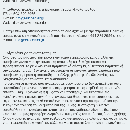
Web: https://www.reikicenter.gr
Υπεύθυνος Εκτέλεσης Επεξεργασίας : Βάσω Νικολοπούλου
Έδρα: 694 229 2956
E-mail:
info@reikicenter.gr
Web: https://www.reikicenter.gr
Για την επίλυση οποιασδήποτε απορίας σας σχετικά με την παρούσα Πολιτική
μπορείτε να επικοινωνήσετε μαζί μας είτε στο τηλέφωνο: 694 229 2956 είτε στο
e-mail:
info@reikicenter.gr
1. Λίγα λόγια για τον ιστότοπο μας
Ο ιστότοπος μας αποτελεί μόνο έναν χώρο ενημέρωσης και ανταλλαγής
απόψεων γενικά για την εσωτερική ανάπτυξη και δεν έχει σκοπό να
προσηλυτίσει. To ρέικι δεν είναι θρησκευτικό σύστημα, ούτε παραθρησκευτική
οργάνωση. Τα μέλη δεν είναι υποχρεωμένα σε κανενός είδους αποδοχή των
απόψεων περί ρέικι ή οποιασδήποτε άλλης φιλοσοφικής ιδεολογίας των
διαχειριστών, συντονιστών και webmaster.
Το ρέικι και οι τεχνικές που αναφέρονται στον ιστότοπο δεν αντικαθιστά ούτε
υποκαθιστά με κανένα τρόπο την ιατροφαρμακευτική περίθαλψη, την τυχόν
απαιτούμενη ψυχολογική ή ψυχιατρική υποστήριξη και θεραπεία, τις
ενδεδειγμένες ιατρικές μεθόδους, αγωγές και θεραπείες ή τις συστάσεις των
θεραπόντων ιατρών, αλλά σκοπό έχει αποκλειστικά την πνευματική και την
ενεργειακή τόνωση του σώματος και της ψυχής με στόχο τη δυνητική
υποβοήθηση στην καλύτερη αντιμετώπιση των καθημερινών μας θεμάτων.
Ο ιστότοπος μας προσφέρει δωρεάν τις υπηρεσίες του υπό τους όρους χρήσης.
Οι συντονιστές είναι μέλη που εθελοντικά αφιερώνουν πολύτιμο χρόνο, όχι μόνο
για τη φροντίδα των ενοτήτων αλλά και για τη σωστή λειτουργία της κοινότητας.