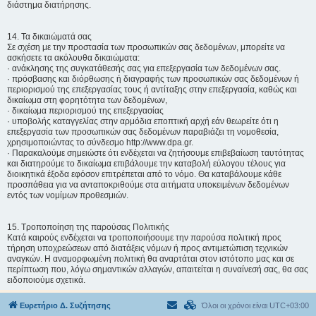
διάστημα διατήρησης.
14. Τα δικαιώματά σας
Σε σχέση με την προστασία των προσωπικών σας δεδομένων, μπορείτε να
ασκήσετε τα ακόλουθα δικαιώματα:
· ανάκλησης της συγκατάθεσής σας για επεξεργασία των δεδομένων σας.
· πρόσβασης και διόρθωσης ή διαγραφής των προσωπικών σας δεδομένων ή
περιορισμού της επεξεργασίας τους ή αντίταξης στην επεξεργασία, καθώς και
δικαίωμα στη φορητότητα των δεδομένων,
· δικαίωμα περιορισμού της επεξεργασίας
· υποβολής καταγγελίας στην αρμόδια εποπτική αρχή εάν θεωρείτε ότι η
επεξεργασία των προσωπικών σας δεδομένων παραβιάζει τη νομοθεσία,
χρησιμοποιώντας το σύνδεσμο http://www.dpa.gr.
· Παρακαλούμε σημειώστε ότι ενδέχεται να ζητήσουμε επιβεβαίωση ταυτότητας
και διατηρούμε το δικαίωμα επιβάλουμε την καταβολή εύλογου τέλους για
διοικητικά έξοδα εφόσον επιτρέπεται από το νόμο. Θα καταβάλουμε κάθε
προσπάθεια για να ανταποκριθούμε στα αιτήματα υποκειμένων δεδομένων
εντός των νομίμων προθεσμιών.
15. Τροποποίηση της παρούσας Πολιτικής
Κατά καιρούς ενδέχεται να τροποποιήσουμε την παρούσα πολιτική προς
τήρηση υποχρεώσεων από διατάξεις νόμων ή προς αντιμετώπιση τεχνικών
αναγκών. Η αναμορφωμένη πολιτική θα αναρτάται στον ιστότοπο μας και σε
περίπτωση που, λόγω σημαντικών αλλαγών, απαιτείται η συναίνεσή σας, θα σας
ειδοποιούμε σχετικά.
Ευρετήριο Δ. Συζήτησης
Όλοι οι χρόνοι είναι
UTC+03:00