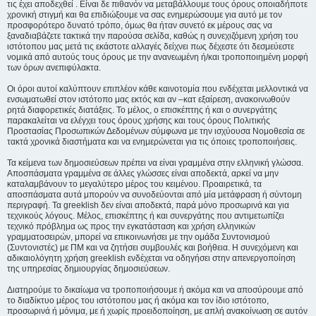
τις έχει αποδεχθεί . Είναι δε πιθανόν να μεταβάλλουμε τους όρους οποιαδήποτε
χρονική στιγμή και θα επιδιώξουμε να σας ενημερώσουμε για αυτό με τον
προσφορότερο δυνατό τρόπο, όμως θα ήταν συνετό εκ μέρους σας να
ξαναδιαβάζετε τακτικά την παρούσα σελίδα, καθώς η συνεχιζόμενη χρήση του
ιστότοπου μας μετά τις εκάστοτε αλλαγές δείχνει πως δέχεστε ότι δεσμεύεστε
νομικά από αυτούς τους όρους με την ανανεωμένη ή/και τροποποιημένη μορφή
των όρων ανεπιφύλακτα.
Οι όροι αυτοί καλύπτουν επιπλέον κάθε καινοτομία που ενδέχεται μελλοντικά να
ενσωματωθεί στον ιστότοπο μας εκτός και αν –κατ εξαίρεση, ανακοινωθούν
ρητά διαφορετικές διατάξεις. Το μέλος, ο επισκέπτης ή και ο συνεργάτης
παρακαλείται να ελέγχει τους όρους χρήσης και τους όρους Πολιτικής
Προστασίας Προσωπικών Δεδομένων σύμφωνα με την ισχύουσα Νομοθεσία σε
τακτά χρονικά διαστήματα και να ενημερώνεται για τις όποιες τροποποιήσεις.
Τα κείμενα των δημοσιεύσεων πρέπει να είναι γραμμένα στην ελληνική γλώσσα.
Αποσπάσματα γραμμένα σε άλλες γλώσσες είναι αποδεκτά, αρκεί να μην
καταλαμβάνουν το μεγαλύτερο μέρος του κειμένου. Προαιρετικά, τα
αποσπάσματα αυτά μπορούν να συνοδεύονται από μία μετάφραση ή σύντομη
περιγραφή. Τα greeklish δεν είναι αποδεκτά, παρά μόνο προσωρινά και για
τεχνικούς λόγους. Μέλος, επισκέπτης ή και συνεργάτης που αντιμετωπίζει
τεχνικό πρόβλημα ως προς την εγκατάσταση και χρήση ελληνικών
γραμματοσειρών, μπορεί να επικοινωνήσει με την ομάδα Συντονισμού
(Συντονιστές) με ΠΜ και να ζητήσει συμβουλές και βοήθεια. Η συνεχόμενη και
αδικαιολόγητη χρήση greeklish ενδέχεται να οδηγήσει στην απενεργοποίηση
της υπηρεσίας δημιουργίας δημοσιεύσεων.
Διατηρούμε το δικαίωμα να τροποποιήσουμε ή ακόμα και να αποσύρουμε από
το διαδίκτυο μέρος του ιστότοπου μας ή ακόμα και τον ίδιο ιστότοπο,
προσωρινά ή μόνιμα, με ή χωρίς προειδοποίηση, με απλή ανακοίνωση σε αυτόν