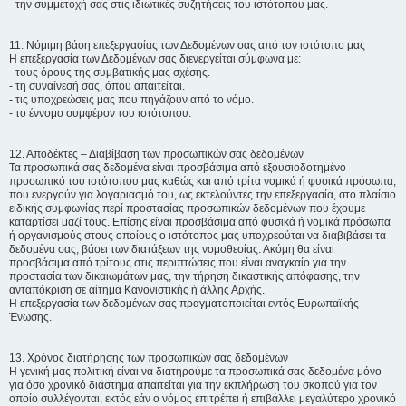
- την συμμετοχή σας στις ιδιωτικές συζητήσεις του ιστότοπου μας.
11. Νόμιμη βάση επεξεργασίας των Δεδομένων σας από τον ιστότοπο μας
Η επεξεργασία των Δεδομένων σας διενεργείται σύμφωνα με:
- τους όρους της συμβατικής μας σχέσης.
- τη συναίνεσή σας, όπου απαιτείται.
- τις υποχρεώσεις μας που πηγάζουν από το νόμο.
- το έννομο συμφέρον του ιστότοπου.
12. Αποδέκτες – Διαβίβαση των προσωπικών σας δεδομένων
Τα προσωπικά σας δεδομένα είναι προσβάσιμα από εξουσιοδοτημένο
προσωπικό του ιστότοπου μας καθώς και από τρίτα νομικά ή φυσικά πρόσωπα,
που ενεργούν για λογαριασμό του, ως εκτελούντες την επεξεργασία, στο πλαίσιο
ειδικής συμφωνίας περί προστασίας προσωπικών δεδομένων που έχουμε
καταρτίσει μαζί τους. Επίσης είναι προσβάσιμα από φυσικά ή νομικά πρόσωπα
ή οργανισμούς στους οποίους ο ιστότοπος μας υποχρεούται να διαβιβάσει τα
δεδομένα σας, βάσει των διατάξεων της νομοθεσίας. Ακόμη θα είναι
προσβάσιμα από τρίτους στις περιπτώσεις που είναι αναγκαίο για την
προστασία των δικαιωμάτων μας, την τήρηση δικαστικής απόφασης, την
ανταπόκριση σε αίτημα Κανονιστικής ή άλλης Αρχής.
Η επεξεργασία των δεδομένων σας πραγματοποιείται εντός Ευρωπαϊκής
Ένωσης.
13. Χρόνος διατήρησης των προσωπικών σας δεδομένων
Η γενική μας πολιτική είναι να διατηρούμε τα προσωπικά σας δεδομένα μόνο
για όσο χρονικό διάστημα απαιτείται για την εκπλήρωση του σκοπού για τον
οποίο συλλέγονται, εκτός εάν ο νόμος επιτρέπει ή επιβάλλει μεγαλύτερο χρονικό