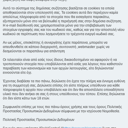
Αυτό το σύστημα της δημόσιας συζήτησης βασίζεται σε cookies τα οποία
αποθηκεύονται στον υπολογιστή σας. Τα cookies αυτά δεν περιέχουν καμία
απολύτως πληροφορία από τα στοιχεία που θα εισαγάγετε παρακάτω,
εξυπηρετούν μόνο στο να βελτιωθεί η περιήγησή σας στην δημόσια συζήτηση.
Η e-mail διεύθυνσή σας χρησιμοποιείται μόνο για την επιβεβαίωση των
στοιχείων εγγραφής σας και του κωδικού σας, καθώς και για την αποστολή νέου
κωδικού σε περίπτωση που λησμονήσετε το τρέχοντα ενεργό κωδικό σας.
Αν ως μέλος, επισκέπτης ή συνεργάτης έχετε παράπονα, μπορείτε να
απευθυνθείτε σε κάποιο διαχειριστή, συντονιστή ,webmaster χωρίς να
δεσμεύονται οι παραπάνω για απάντηση
Οι τελευταίοι είναι από εσάς τους ίδιους δικαιοδοτημένοι να αφαιρούν ή να
τροποποιούν στοιχεία που υποβάλλονται από εσάς για λόγους που καθιστούν
παραβίαση των κανονισμών και των αρχών λειτουργίας, είτε δηλώνονται/
εννοούνται είτε όχι.
Έχοντας διαβάσει τα πιο πάνω, δηλώνετε ότι έχετε την πλήρη και έννομη ευθύνη
για τη συμμετοχή σας. Δηλώνετε επίσης ότι είστε πλήρως υπεύθυνοι για κάθε
πληροφορία ή αρχείο που υποβάλλετε και ότι δεν θα αποστέλλετε οποιαδήποτε
υλικό που δεν ανήκει σε σας ή στους υπεύθυνους του τόπου. Επίσης δηλώνεται
ότι δεν είστε κάτω των 18 ετών.
Συμφωνείτε επίσης με τους πιο πάνω όρους χρήσης και τους όρους Πολιτικής
Προστασίας Προσωπικών Δεδομένων σύμφωνα με την ισχύουσα Νομοθεσία.
Πολιτική Προστασίας Προσωπικών Δεδομένων