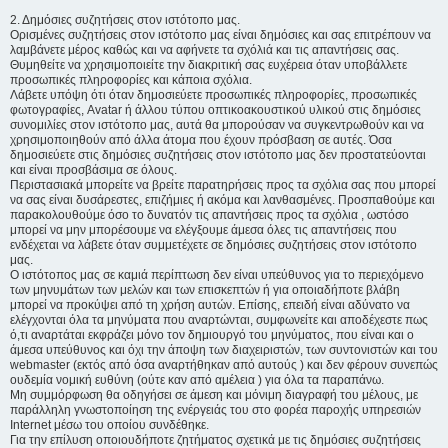
2. Δημόσιες συζητήσεις στον ιστότοπο μας.
Ορισμένες συζητήσεις στον ιστότοπο μας είναι δημόσιες και σας επιτρέπουν να
λαμβάνετε μέρος καθώς και να αφήνετε τα σχόλιά και τις απαντήσεις σας.
Θυμηθείτε να χρησιμοποιείτε την διακριτική σας ευχέρεια όταν υποβάλλετε
προσωπικές πληροφορίες και κάποια σχόλια.
Λάβετε υπόψη ότι όταν δημοσιεύετε προσωπικές πληροφορίες, προσωπικές
φωτογραφίες, Avatar ή άλλου τύπου οπτικοακουστικού υλικού στις δημόσιες
συνομιλίες στον ιστότοπο μας, αυτά θα μπορούσαν να συγκεντρωθούν και να
χρησιμοποιηθούν από άλλα άτομα που έχουν πρόσβαση σε αυτές. Όσα
δημοσιεύετε στις δημόσιες συζητήσεις στον ιστότοπο μας δεν προστατεύονται
και είναι προσβάσιμα σε όλους.
Περιστασιακά μπορείτε να βρείτε παρατηρήσεις προς τα σχόλια σας που μπορεί
να σας είναι δυσάρεστες, επιζήμιες ή ακόμα και λανθασμένες. Προσπαθούμε και
παρακολουθούμε όσο το δυνατόν τις απαντήσεις προς τα σχόλια , ωστόσο
μπορεί να μην μπορέσουμε να ελέγξουμε άμεσα όλες τις απαντήσεις που
ενδέχεται να λάβετε όταν συμμετέχετε σε δημόσιες συζητήσεις στον ιστότοπο
μας.
Ο ιστότοπος μας σε καμιά περίπτωση δεν είναι υπεύθυνος για το περιεχόμενο
των μηνυμάτων των μελών και των επισκεπτών ή για οποιαδήποτε βλάβη
μπορεί να προκύψει από τη χρήση αυτών. Επίσης, επειδή είναι αδύνατο να
ελέγχονται όλα τα μηνύματα που αναρτώνται, συμφωνείτε και αποδέχεστε πως
ό,τι αναρτάται εκφράζει μόνο τον δημιουργό του μηνύματος, που είναι και ο
άμεσα υπεύθυνος και όχι την άποψη των διαχειριστών, των συντονιστών και του
webmaster (εκτός από όσα αναρτήθηκαν από αυτούς ) και δεν φέρουν συνεπώς
ουδεμία νομική ευθύνη (ούτε καν από αμέλεια ) για όλα τα παραπάνω.
Μη συμμόρφωση θα οδηγήσει σε άμεση και μόνιμη διαγραφή του μέλους, με
παράλληλη γνωστοποίηση της ενέργειάς του στο φορέα παροχής υπηρεσιών
Internet μέσω του οποίου συνδέθηκε.
Για την επίλυση οποιουδήποτε ζητήματος σχετικά με τις δημόσιες συζητήσεις