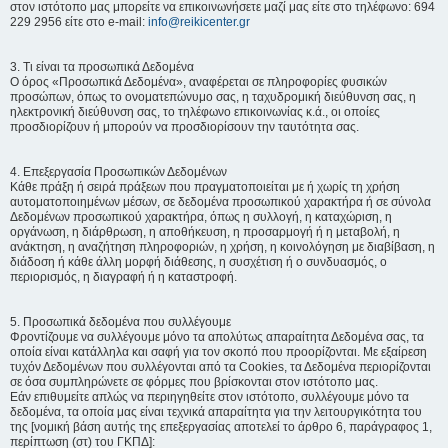
στον ιστότοπο μας μπορείτε να επικοινωνήσετε μαζί μας είτε στο τηλέφωνο: 694
229 2956 είτε στο e-mail:
info@reikicenter.gr
3. Τι είναι τα προσωπικά Δεδομένα
Ο όρος «Προσωπικά Δεδομένα», αναφέρεται σε πληροφορίες φυσικών
προσώπων, όπως το ονοματεπώνυμο σας, η ταχυδρομική διεύθυνση σας, η
ηλεκτρονική διεύθυνση σας, το τηλέφωνο επικοινωνίας κ.ά., οι οποίες
προσδιορίζουν ή μπορούν να προσδιορίσουν την ταυτότητα σας.
4. Επεξεργασία Προσωπικών Δεδομένων
Κάθε πράξη ή σειρά πράξεων που πραγματοποιείται με ή χωρίς τη χρήση
αυτοματοποιημένων μέσων, σε δεδομένα προσωπικού χαρακτήρα ή σε σύνολα
Δεδομένων προσωπικού χαρακτήρα, όπως η συλλογή, η καταχώριση, η
οργάνωση, η διάρθρωση, η αποθήκευση, η προσαρμογή ή η μεταβολή, η
ανάκτηση, η αναζήτηση πληροφοριών, η χρήση, η κοινολόγηση με διαβίβαση, η
διάδοση ή κάθε άλλη μορφή διάθεσης, η συσχέτιση ή ο συνδυασμός, ο
περιορισμός, η διαγραφή ή η καταστροφή.
5. Προσωπικά δεδομένα που συλλέγουμε
Φροντίζουμε να συλλέγουμε μόνο τα απολύτως απαραίτητα Δεδομένα σας, τα
οποία είναι κατάλληλα και σαφή για τον σκοπό που προορίζονται. Με εξαίρεση
τυχόν Δεδομένων που συλλέγονται από τα Cookies, τα Δεδομένα περιορίζονται
σε όσα συμπληρώνετε σε φόρμες που βρίσκονται στον ιστότοπο μας.
Εάν επιθυμείτε απλώς να περιηγηθείτε στον ιστότοπο, συλλέγουμε μόνο τα
δεδομένα, τα οποία μας είναι τεχνικά απαραίτητα για την λειτουργικότητα του
της [νομική βάση αυτής της επεξεργασίας αποτελεί το άρθρο 6, παράγραφος 1,
περίπτωση (στ) του ΓΚΠΔ]: