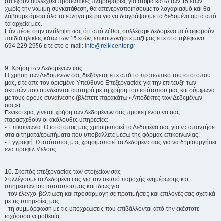
ότι έχουν συλλεχθεί προσωπικές πληροφορίες για άτομα κάτω των 15 ετών
χωρίς την νόμιμη συγκατάθεση, θα απενεργοποιήσουμε το λογαριασμό και θα
λάβουμε άμεσα όλα τα εύλογα μέτρα για να διαγράψουμε τα δεδομένα αυτά από
τα αρχεία μας.
Εάν πέσει στην αντίληψη σας ότι από λάθος συλλέξαμε δεδομένα πού αφορούν
παιδιά ηλικίας κάτω των 15 ετών, επικοινωνήστε μαζί μας είτε στο τηλέφωνο:
694 229 2956 είτε στο e-mail:
info@reikicenter.gr
9. Χρήση των Δεδομένων σας
Η χρήση των Δεδομένων σας διεξάγεται είτε από το προσωπικό του ιστότοπου
μας, είτε από τον ορισμένο Υπεύθυνο Επεξεργασίας για την επίτευξη των
σκοπών που συνδέονται αυστηρά με τη χρήση του ιστότοπου μας και σύμφωνα
με τους όρους συναίνεσης (βλέπετε παρακάτω «Αποδέκτες των Δεδομένων
σας»).
Γενικότερα, γίνεται χρήση των Δεδομένων σας προκειμένου να σας
παρασχεθούν οι ακόλουθες υπηρεσίες:
- Επικοινωνία: Ο ιστότοπος μας χρησιμοποιεί τα Δεδομένα σας για να απαντήσει
στα αιτήματα/ερωτήματα που υποβάλλετε μέσω της φόρμας επικοινωνίας.
- Εγγραφή: Ο ιστότοπος μας χρησιμοποιεί τα Δεδομένα σας για να δημιουργήσει
ένα προφίλ Μέλους.
10. Σκοπός επεξεργασίας των στοιχείων σας
Συλλέγουμε τα Δεδομένα σας για τον σκοπό παροχής ενημέρωσης και
υπηρεσιών του ιστότοπου μας και ιδίως για:
- τον έλεγχο, βελτίωση και προσαρμογή σε προτιμήσεις και επιλογές σας σχετικά
με τις υπηρεσίες μας.
- τη συμμόρφωση με τις υποχρεώσεις που επιβάλλονται από την εκάστοτε
ισχύουσα νομοθεσία.