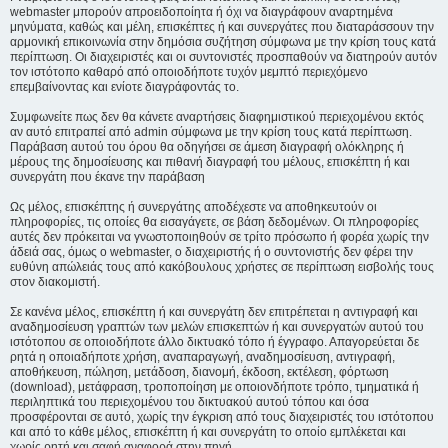
webmaster μπορούν απροειδοποίητα ή όχι να διαγράφουν αναρτημένα
μηνύματα, καθώς και μέλη, επισκέπτες ή και συνεργάτες που διαταράσσουν την
αρμονική επικοινωνία στην δημόσια συζήτηση σύμφωνα με την κρίση τους κατά
περίπτωση. Οι διαχειριστές και οι συντονιστές προσπαθούν να διατηρούν αυτόν
τον ιστότοπο καθαρό από οποιοδήποτε τυχόν μεμπτό περιεχόμενο
επεμβαίνοντας και ενίοτε διαγράφοντάς το.
Συμφωνείτε πως δεν θα κάνετε αναρτήσεις διαφημιστικού περιεχομένου εκτός
αν αυτό επιτραπεί από admin σύμφωνα με την κρίση τους κατά περίπτωση.
Παράβαση αυτού του όρου θα οδηγήσει σε άμεση διαγραφή ολόκληρης ή
μέρους της δημοσίευσης και πιθανή διαγραφή του μέλους, επισκέπτη ή και
συνεργάτη που έκανε την παράβαση
Ως μέλος, επισκέπτης ή συνεργάτης αποδέχεστε να αποθηκευτούν οι
πληροφορίες, τις οποίες θα εισαγάγετε, σε βάση δεδομένων. Οι πληροφορίες
αυτές δεν πρόκειται να γνωστοποιηθούν σε τρίτο πρόσωπο ή φορέα χωρίς την
άδειά σας, όμως ο webmaster, ο διαχειριστής ή ο συντονιστής δεν φέρει την
ευθύνη απώλειάς τους από κακόβουλους χρήστες σε περίπτωση εισβολής τους
στον διακομιστή.
Σε κανένα μέλος, επισκέπτη ή και συνεργάτη δεν επιτρέπεται η αντιγραφή και
αναδημοσίευση γραπτών των μελών επισκεπτών ή και συνεργατών αυτού του
ιστότοπου σε οποιοδήποτε άλλο δικτυακό τόπο ή έγγραφο. Απαγορεύεται δε
ρητά η οποιαδήποτε χρήση, αναπαραγωγή, αναδημοσίευση, αντιγραφή,
αποθήκευση, πώληση, μετάδοση, διανομή, έκδοση, εκτέλεση, φόρτωση
(download), μετάφραση, τροποποίηση με οποιονδήποτε τρόπο, τμηματικά ή
περιληπτικά του περιεχομένου του δικτυακού αυτού τόπου και όσα
προσφέρονται σε αυτό, χωρίς την έγκριση από τους διαχειριστές του ιστότοπου
και από το κάθε μέλος, επισκέπτη ή και συνεργάτη το οποίο εμπλέκεται και
χωρίς ρητή και σαφή αναφορά στην πηγή.