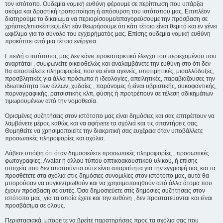
τον ιστότοπο. Ουδεμία νομική ευθύνη φέρουμε σε περίπτωση που υπάρξει
ακόμα και δραστική τροποποίηση ή απόσυρση του ιστότοπου μας. Επιπλέον
διατηρούμε το δικαίωμα να περιορίσουμε/απαγορεύσουμε την πρόσβαση σε
χρήστες/επισκέπτες/μέλη εάν θεωρήσουμε ότι κάτι τέτοιο είναι θεμιτό και εν γένει
ωφέλιμο για το σύνολο του εγχειρήματός μας. Επίσης ουδεμία νομική ευθύνη
προκύπτει από μια τέτοια ενέργεια.
Επειδή ο ιστότοπος μας δεν κάνει προκαταρκτικό έλεγχο του περιεχομένου που
αναρτάται , συμφωνείτε οικειοθελώς και αναλαμβάνετε την ευθύνη στο ότι δεν
θα αποστείλετε πληροφορίες που να είναι αγενείς, υποτιμητικές, μισαλλόδοξες,
προσβλητικές για άλλα πρόσωπα ή ιδεολογίες, απειλητικές, παραβιάζουσες την
ιδιωτικότητα των άλλων, χυδαίες , παράνομες ή είναι υβριστικής, συκοφαντικής,
πορνογραφικής, ρατσιστικής κλπ, φύσης ή προτρέπουν σε τέλεση αδικημάτων
τιμωρουμένων από την νομοθεσία.
Ορισμένες συζητήσεις στον ιστότοπο μας είναι δημόσιες και σας επιτρέπουν να
λαμβάνετε μέρος καθώς και να αφήνετε τα σχόλιά και τις απαντήσεις σας.
Θυμηθείτε να χρησιμοποιείτε την διακριτική σας ευχέρεια όταν υποβάλλετε
προσωπικές πληροφορίες και σχόλια.
Λάβετε υπόψη ότι όταν δημοσιεύετε προσωπικές πληροφορίες , προσωπικές
φωτογραφίες, Avatar ή άλλου τύπου οπτικοακουστικού υλικού, ή επίσης
στοιχεία που δεν απαιτούνται ούτε είναι απαραίτητα για την εγγραφή σας και τα
προσθέτετε στα σχόλια στις δημόσιες συνομιλίες στον ιστότοπο μας, αυτά θα
μπορούσαν να συγκεντρωθούν και να χρησιμοποιηθούν από άλλα άτομα που
έχουν πρόσβαση σε αυτές. Όσα δημοσιεύετε στις δημόσιες συζητήσεις στον
ιστότοπο μας ,για τα οποία έχετε και την ευθύνη , δεν προστατεύονται και είναι
προσβάσιμα σε όλους.
Περιστασιακά, μπορείτε να βρείτε παρατηρήσεις προς τα σχόλια σας που