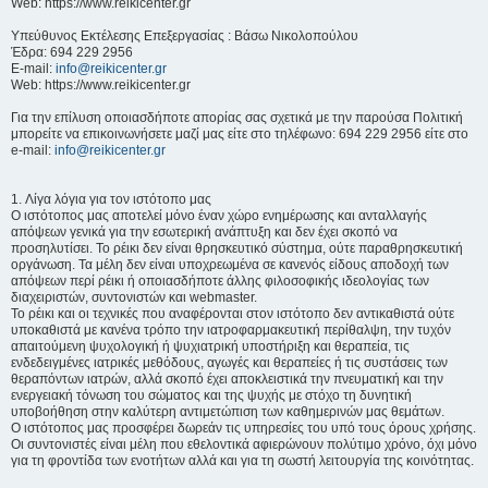
Web: https://www.reikicenter.gr
Υπεύθυνος Εκτέλεσης Επεξεργασίας : Βάσω Νικολοπούλου
Έδρα: 694 229 2956
E-mail:
info@reikicenter.gr
Web: https://www.reikicenter.gr
Για την επίλυση οποιασδήποτε απορίας σας σχετικά με την παρούσα Πολιτική
μπορείτε να επικοινωνήσετε μαζί μας είτε στο τηλέφωνο: 694 229 2956 είτε στο
e-mail:
info@reikicenter.gr
1. Λίγα λόγια για τον ιστότοπο μας
Ο ιστότοπος μας αποτελεί μόνο έναν χώρο ενημέρωσης και ανταλλαγής
απόψεων γενικά για την εσωτερική ανάπτυξη και δεν έχει σκοπό να
προσηλυτίσει. To ρέικι δεν είναι θρησκευτικό σύστημα, ούτε παραθρησκευτική
οργάνωση. Τα μέλη δεν είναι υποχρεωμένα σε κανενός είδους αποδοχή των
απόψεων περί ρέικι ή οποιασδήποτε άλλης φιλοσοφικής ιδεολογίας των
διαχειριστών, συντονιστών και webmaster.
Το ρέικι και οι τεχνικές που αναφέρονται στον ιστότοπο δεν αντικαθιστά ούτε
υποκαθιστά με κανένα τρόπο την ιατροφαρμακευτική περίθαλψη, την τυχόν
απαιτούμενη ψυχολογική ή ψυχιατρική υποστήριξη και θεραπεία, τις
ενδεδειγμένες ιατρικές μεθόδους, αγωγές και θεραπείες ή τις συστάσεις των
θεραπόντων ιατρών, αλλά σκοπό έχει αποκλειστικά την πνευματική και την
ενεργειακή τόνωση του σώματος και της ψυχής με στόχο τη δυνητική
υποβοήθηση στην καλύτερη αντιμετώπιση των καθημερινών μας θεμάτων.
Ο ιστότοπος μας προσφέρει δωρεάν τις υπηρεσίες του υπό τους όρους χρήσης.
Οι συντονιστές είναι μέλη που εθελοντικά αφιερώνουν πολύτιμο χρόνο, όχι μόνο
για τη φροντίδα των ενοτήτων αλλά και για τη σωστή λειτουργία της κοινότητας.