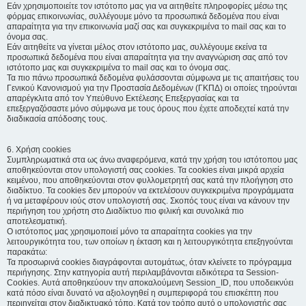
Εάν χρησιμοποιείτε τον ιστότοπο μας για να αιτηθείτε πληροφορίες μέσω της
φόρμας επικοινωνίας, συλλέγουμε μόνο τα προσωπικά δεδομένα που είναι
απαραίτητα για την επικοινωνία μαζί σας και συγκεκριμένα το mail σας και το
όνομα σας.
Εάν αιτηθείτε να γίνεται μέλος στον ιστότοπο μας, συλλέγουμε εκείνα τα
προσωπικά δεδομένα που είναι απαραίτητα για την αναγνώριση σας από τον
ιστότοπο μας και συγκεκριμένα το mail σας και το όνομα σας.
Τα πιο πάνω προσωπικά δεδομένα φυλάσσονται σύμφωνα με τις απαιτήσεις του
Γενικού Κανονισμού για την Προστασία Δεδομένων (ΓΚΠΔ) οι οποίες τηρούνται
απαρέγκλιτα από τον Υπεύθυνο Εκτέλεσης Επεξεργασίας και τα
επεξεργαζόσαστε μόνο σύμφωνα με τους όρους που έχετε αποδεχτεί κατά την
διαδικασία απόδοσης τους.
6. Χρήση cookies
Συμπληρωματικά στα ως άνω αναφερόμενα, κατά την χρήση του ιστότοπου μας
αποθηκεύονται στον υπολογιστή σας cookies. Τα cookies είναι μικρά αρχεία
κειμένου, που αποθηκεύονται στον φυλλομετρητή σας κατά την πλοήγηση στο
διαδίκτυο. Τα cookies δεν μπορούν να εκτελέσουν συγκεκριμένα προγράμματα
ή να μεταφέρουν ιούς στον υπολογιστή σας. Σκοπός τους είναι να κάνουν την
περιήγηση του χρήστη στο Διαδίκτυο πιο φιλική και συνολικά πιο
αποτελεσματική.
Ο ιστότοπος μας χρησιμοποιεί μόνο τα απαραίτητα cookies για την
λειτουργικότητα του, των οποίων η έκταση και η λειτουργικότητα επεξηγούνται
παρακάτω:
Τα προσωρινά cookies διαγράφονται αυτομάτως, όταν κλείνετε το πρόγραμμα
περιήγησης. Στην κατηγορία αυτή περιλαμβάνονται ειδικότερα τα Session-
Cookies. Αυτά αποθηκεύουν την αποκαλούμενη Session_ID, που υποδεικνύει
κατά πόσο είναι δυνατό να αξιολογηθεί η συμπεριφορά του επισκέπτη που
περιηγείται στον διαδικτυακό τόπο. Κατά τον τρόπο αυτό ο υπολογιστής σας