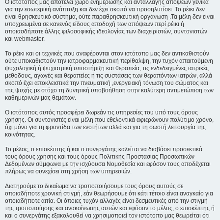
Ο ιστότοπος μας αποτελεί χώρο ενημέρωσης και ανταλλαγής απόψεων γενικά
για την εσωτερική ανάπτυξη και δεν έχει σκοπό να προσηλυτίσει. To ρέικι δεν
είναι θρησκευτικό σύστημα, ούτε παραθρησκευτική οργάνωση .Τα μέλη δεν είναι
υποχρεωμένα σε κανενός είδους αποδοχή των απόψεων περί ρέικι ή
οποιασδήποτε άλλης φιλοσοφικής ιδεολογίας των διαχειριστών, συντονιστών
και webmaster.
Το ρέικι και οι τεχνικές που αναφέρονται στον ιστότοπο μας δεν αντικαθιστούν
ούτε υποκαθιστούν την ιατροφαρμακευτική περίθαλψη, την τυχόν απαιτούμενη
ψυχολογική ή ψυχιατρική υποστήριξη και θεραπεία, τις ενδεδειγμένες ιατρικές
μεθόδους, αγωγές και θεραπείες ή τις συστάσεις των θεραπόντων ιατρών, αλλά
σκοπό έχει αποκλειστικά την πνευματική ,ενεργειακή τόνωση του σώματος και
της ψυχής με στόχο τη δυνητική υποβοήθηση στην καλύτερη αντιμετώπιση των
καθημερινών μας θεμάτων.
Ο ιστότοπος αυτός προσφέρει δωρεάν τις υπηρεσίες του υπό τους όρους
χρήσης. Οι συντονιστές είναι μέλη που εθελοντικά αφιερώνουν πολύτιμο χρόνο,
όχι μόνο για τη φροντίδα των ενοτήτων αλλά και για τη σωστή λειτουργία της
κοινότητας.
Το μέλος, ο επισκέπτης ή και ο συνεργάτης καλείται να διαβάσει προσεκτικά
τους όρους χρήσης και τους όρους Πολιτικής Προστασίας Προσωπικών
Δεδομένων σύμφωνα με την ισχύουσα Νομοθεσία και εφόσον τους αποδέχεται
πλήρως να συνεχίσει στη χρήση των υπηρεσιών.
Διατηρούμε το δικαίωμα να τροποποιήσουμε τους όρους αυτούς σε
οποιαδήποτε χρονική στιγμή, εάν θεωρήσουμε ότι κάτι τέτοιο είναι αναγκαίο για
οποιαδήποτε αιτία. Οι όποιες τυχόν αλλαγές είναι δεσμευτικές από την στιγμή
της τροποποίησης και ανακοίνωσης αυτών και εφόσον το μέλος, ο επισκέπτης ή
και ο συνεργάτης εξακολουθεί να χρησιμοποιεί τον ιστότοπο μας θεωρείται ότι