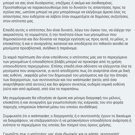
μπορεί να σας είναι δυσάρεστες, επιζήμιες ή ακόμα και λανθασμένες.
Προσπαθούμε να παρακολουθούμε όσο το δυνατόν τις απαντήσεις προς τα
σχόλια σας, ωστόσο μπορεί να μην μπορέσουμε να ελέγξουμε άμεσα όλες τις
απαντήσεις που ενδέχεται να λάβετε όταν συμμετέχετε σε δημόσιες συζητήσεις
στον ιστότοπο μας.
Επειδή αυτός ο ιστότοπος δεν είναι δυνατό, λόγω του όγκου του, να ελέγχει την
ακεραιότητα, τη νομιμότητα, ή την ποιότητα όλων των μηνυμάτων που
δημοσιεύονται και δεν δύναται να παρέχει εγγύηση ως προς αυτά, το μέλος, ο
επισκέπτης ή και ο συνεργάτης κατανοεί και αποδέχεται ότι πιθανόν εκτεθεί σε
μηνύματα προσβλητικά, ανήθικα ή παράνομα.
Σε καμιά περίπτωση δεν είναι υπεύθυνος ο ιστότοπος μας για το περιεχόμενο
των μηνυμάτων ή οποιαδήποτε βλάβη μπορεί να προκύψει από τη χρήση
οποιουδήποτε περιεχομένου. Επίσης επειδή είναι αδύνατο να ελέγχονται όλα τα
μηνύματα που αναρτώνται, γι αυτό αποδέχεστε πως ότι αναρτάται είναι με δική
σας ευθύνη , εκφράζει μόνο τον δημιουργό του μηνύματος και όχι την άποψη
των διαχειριστών, των συντονιστών και του webmaster (εκτός από όσα
αναρτήθηκαν από αυτούς) και δεν φέρουν συνεπώς ουδεμία νομική ευθύνη
(ούτε καν από αμέλεια), από όλα τα παραπάνω.
Μη συμμόρφωση θα οδηγήσει σε άμεση και μόνιμη διαγραφή του μέλους,
επισκέπτη ή και συνεργάτη (με γνωστοποίηση της ενέργειάς του στο φορέα
παροχής υπηρεσιών Internet μέσω του οποίου συνδέθηκε).
Συμφωνείτε ότι ο webmaster, ο διαχειριστής ή ο συντονιστής έχουν το δικαίωμα
να διαγράψουν, να επεξεργαστούν ή να μετακινήσουν οποιαδήποτε ανάρτηση ή
ενότητα το περιεχόμενο της οποίας δεν πληροί τους όρους χρήσης.
Γνωρίζετε πως ο ιστότοπος μας είναι ιδιωτικός και οι admin, συντονιστές,