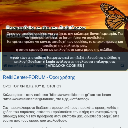
Χρησιμοποιούμε cookies για να έχετε την καλύτερη δυνατή εμπειρία. Για
να χρησιμοποιήσετε το forum ή/και να συνδεθείτε
θα πρέπει πρώτα να κάνετε αποδοχή των cookies, το οποίο σημαίνει και
αποδοχή της πολιτικής μας,
η οποία εμφανίζεται ως επιλογή στο κάτω μέρος της σελίδας.
Συχνές ερωτήσεις
Επικοινωνήστε μαζί μας
Αφού κάνετε αποδοχή θα εμφανιστεί στη δεξιά πλευρά της σελίδας η
επιλογή Σύνδεση ή Login ανάλογα με τη γλώσσα επιλογής σας
[ ΑΠΟΔΟΧΗ COOKIES ]
Α
Ευρετήριο Δ. Συζήτησης
ν
ReikiCenter-FORUM - Όροι χρήσης
α
ΟΡΟΙ ΤΟΥ ΧΡΗΣΗΣ ΤΟΥ ΙΣΤΌΤΟΠΟΥ
ζ
ή
Καλωσορίσατε στον ιστότοπο “https://www.reikicenter.gr” και στο forum
“https://www.reikicenter.gr/forum/”, στο εξής «ιστότοπος».
τ
η
Σας παρακαλούμε να διαβάσετε προσεκτικά τους παρακάτω όρους, καθώς η
χρήση του παρόντος ιστότοπου προϋποθέτει την πλήρη και ανεπιφύλακτη
σ
αποδοχή τους Με την πρόσβαση στον ιστότοπο μας, δέχεστε ότι δεσμεύεστε
νομικά από τους όρους που ακολουθούν.
η