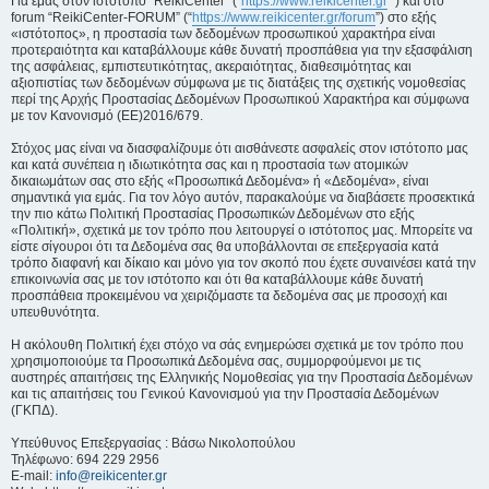
Για εμάς στον ιστότοπο “ReikiCenter” (“
https://www.reikicenter.gr
”) και στο
forum “ReikiCenter-FORUM” (“
https://www.reikicenter.gr/forum
”) στο εξής
«ιστότοπος», η προστασία των δεδομένων προσωπικού χαρακτήρα είναι
προτεραιότητα και καταβάλλουμε κάθε δυνατή προσπάθεια για την εξασφάλιση
της ασφάλειας, εμπιστευτικότητας, ακεραιότητας, διαθεσιμότητας και
αξιοπιστίας των δεδομένων σύμφωνα με τις διατάξεις της σχετικής νομοθεσίας
περί της Αρχής Προστασίας Δεδομένων Προσωπικού Χαρακτήρα και σύμφωνα
με τον Κανονισμό (ΕΕ)2016/679.
Στόχος μας είναι να διασφαλίζουμε ότι αισθάνεστε ασφαλείς στον ιστότοπο μας
και κατά συνέπεια η ιδιωτικότητα σας και η προστασία των ατομικών
δικαιωμάτων σας στο εξής «Προσωπικά Δεδομένα» ή «Δεδομένα», είναι
σημαντικά για εμάς. Για τον λόγο αυτόν, παρακαλούμε να διαβάσετε προσεκτικά
την πιο κάτω Πολιτική Προστασίας Προσωπικών Δεδομένων στο εξής
«Πολιτική», σχετικά με τον τρόπο που λειτουργεί ο ιστότοπος μας. Μπορείτε να
είστε σίγουροι ότι τα Δεδομένα σας θα υποβάλλονται σε επεξεργασία κατά
τρόπο διαφανή και δίκαιο και μόνο για τον σκοπό που έχετε συναινέσει κατά την
επικοινωνία σας με τον ιστότοπο και ότι θα καταβάλλουμε κάθε δυνατή
προσπάθεια προκειμένου να χειριζόμαστε τα δεδομένα σας με προσοχή και
υπευθυνότητα.
Η ακόλουθη Πολιτική έχει στόχο να σάς ενημερώσει σχετικά με τον τρόπο που
χρησιμοποιούμε τα Προσωπικά Δεδομένα σας, συμμορφούμενοι με τις
αυστηρές απαιτήσεις της Ελληνικής Νομοθεσίας για την Προστασία Δεδομένων
και τις απαιτήσεις του Γενικού Κανονισμού για την Προστασία Δεδομένων
(ΓΚΠΔ).
Υπεύθυνος Επεξεργασίας : Βάσω Νικολοπούλου
Τηλέφωνο: 694 229 2956
E-mail:
info@reikicenter.gr