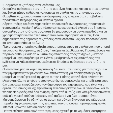
2. Δημόσιες συζητήσεις στον ιστότοπο μας.
Ορισμένες συζητήσεις στον ιστότοπο μας είναι δημόσιες και σας επιτρέπουν να
λαμβάνετε μέρος καθώς και να αφήνετε τα σχόλιά και τις απαντήσεις σας.
Θυμηθείτε να χρησιμοποιείτε την διακριτική σας ευχέρεια όταν υποβάλλετε
προσωπικές πληροφορίες και κάποια σχόλια.
Λάβετε υπόψη ότι όταν δημοσιεύετε προσωπικές πληροφορίες, προσωπικές
φωτογραφίες, Avatar ή άλλου τύπου οπτικοακουστικού υλικού στις δημόσιες
συνομιλίες στον ιστότοπο μας, αυτά θα μπορούσαν να συγκεντρωθούν και να
χρησιμοποιηθούν από άλλα άτομα που έχουν πρόσβαση σε αυτές. Όσα
δημοσιεύετε στις δημόσιες συζητήσεις στον ιστότοπο μας δεν προστατεύονται
και είναι προσβάσιμα σε όλους.
Περιστασιακά μπορείτε να βρείτε παρατηρήσεις προς τα σχόλια σας που μπορεί
να σας είναι δυσάρεστες, επιζήμιες ή ακόμα και λανθασμένες. Προσπαθούμε και
παρακολουθούμε όσο το δυνατόν τις απαντήσεις προς τα σχόλια , ωστόσο
μπορεί να μην μπορέσουμε να ελέγξουμε άμεσα όλες τις απαντήσεις που
ενδέχεται να λάβετε όταν συμμετέχετε σε δημόσιες συζητήσεις στον ιστότοπο
μας.
Ο ιστότοπος μας σε καμιά περίπτωση δεν είναι υπεύθυνος για το περιεχόμενο
των μηνυμάτων των μελών και των επισκεπτών ή για οποιαδήποτε βλάβη
μπορεί να προκύψει από τη χρήση αυτών. Επίσης, επειδή είναι αδύνατο να
ελέγχονται όλα τα μηνύματα που αναρτώνται, συμφωνείτε και αποδέχεστε πως
ό,τι αναρτάται εκφράζει μόνο τον δημιουργό του μηνύματος, που είναι και ο
άμεσα υπεύθυνος και όχι την άποψη των διαχειριστών, των συντονιστών και του
webmaster (εκτός από όσα αναρτήθηκαν από αυτούς ) και δεν φέρουν συνεπώς
ουδεμία νομική ευθύνη (ούτε καν από αμέλεια ) για όλα τα παραπάνω.
Μη συμμόρφωση θα οδηγήσει σε άμεση και μόνιμη διαγραφή του μέλους, με
παράλληλη γνωστοποίηση της ενέργειάς του στο φορέα παροχής υπηρεσιών
Internet μέσω του οποίου συνδέθηκε.
Για την επίλυση οποιουδήποτε ζητήματος σχετικά με τις δημόσιες συζητήσεις