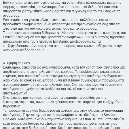
Εάν χρησιμοποιείτε τον ιστότοπο μας για να αιτηθείτε πληροφορίες μέσω της
φόρμας επικοινωνίας, συλλέγουμε μόνο τα προσωπικά δεδομένα που είναι
απαραίτητα για την επικοινωνία μαζί σας και συγκεκριμένα το mail σας και το
όνομα σας.
Εάν αιτηθείτε να γίνεται μέλος στον ιστότοπο μας, συλλέγουμε εκείνα τα
προσωπικά δεδομένα που είναι απαραίτητα για την αναγνώριση σας από τον
ιστότοπο μας και συγκεκριμένα το mail σας και το όνομα σας.
Τα πιο πάνω προσωπικά δεδομένα φυλάσσονται σύμφωνα με τις απαιτήσεις του
Γενικού Κανονισμού για την Προστασία Δεδομένων (ΓΚΠΔ) οι οποίες τηρούνται
απαρέγκλιτα από τον Υπεύθυνο Εκτέλεσης Επεξεργασίας και τα
επεξεργαζόσαστε μόνο σύμφωνα με τους όρους που έχετε αποδεχτεί κατά την
διαδικασία απόδοσης τους.
6. Χρήση cookies
Συμπληρωματικά στα ως άνω αναφερόμενα, κατά την χρήση του ιστότοπου μας
αποθηκεύονται στον υπολογιστή σας cookies. Τα cookies είναι μικρά αρχεία
κειμένου, που αποθηκεύονται στον φυλλομετρητή σας κατά την πλοήγηση στο
διαδίκτυο. Τα cookies δεν μπορούν να εκτελέσουν συγκεκριμένα προγράμματα
ή να μεταφέρουν ιούς στον υπολογιστή σας. Σκοπός τους είναι να κάνουν την
περιήγηση του χρήστη στο Διαδίκτυο πιο φιλική και συνολικά πιο
αποτελεσματική.
Ο ιστότοπος μας χρησιμοποιεί μόνο τα απαραίτητα cookies για την
λειτουργικότητα του, των οποίων η έκταση και η λειτουργικότητα επεξηγούνται
παρακάτω:
Τα προσωρινά cookies διαγράφονται αυτομάτως, όταν κλείνετε το πρόγραμμα
περιήγησης. Στην κατηγορία αυτή περιλαμβάνονται ειδικότερα τα Session-
Cookies. Αυτά αποθηκεύουν την αποκαλούμενη Session_ID, που υποδεικνύει
κατά πόσο είναι δυνατό να αξιολογηθεί η συμπεριφορά του επισκέπτη που
περιηγείται στον διαδικτυακό τόπο. Κατά τον τρόπο αυτό ο υπολογιστής σας