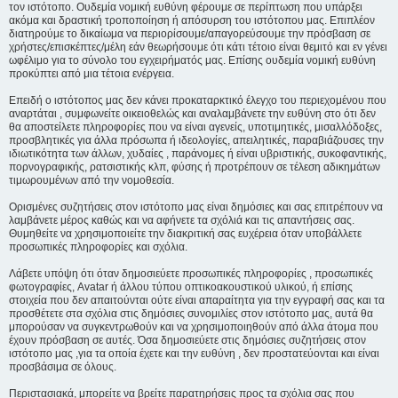
τον ιστότοπο. Ουδεμία νομική ευθύνη φέρουμε σε περίπτωση που υπάρξει
ακόμα και δραστική τροποποίηση ή απόσυρση του ιστότοπου μας. Επιπλέον
διατηρούμε το δικαίωμα να περιορίσουμε/απαγορεύσουμε την πρόσβαση σε
χρήστες/επισκέπτες/μέλη εάν θεωρήσουμε ότι κάτι τέτοιο είναι θεμιτό και εν γένει
ωφέλιμο για το σύνολο του εγχειρήματός μας. Επίσης ουδεμία νομική ευθύνη
προκύπτει από μια τέτοια ενέργεια.
Επειδή ο ιστότοπος μας δεν κάνει προκαταρκτικό έλεγχο του περιεχομένου που
αναρτάται , συμφωνείτε οικειοθελώς και αναλαμβάνετε την ευθύνη στο ότι δεν
θα αποστείλετε πληροφορίες που να είναι αγενείς, υποτιμητικές, μισαλλόδοξες,
προσβλητικές για άλλα πρόσωπα ή ιδεολογίες, απειλητικές, παραβιάζουσες την
ιδιωτικότητα των άλλων, χυδαίες , παράνομες ή είναι υβριστικής, συκοφαντικής,
πορνογραφικής, ρατσιστικής κλπ, φύσης ή προτρέπουν σε τέλεση αδικημάτων
τιμωρουμένων από την νομοθεσία.
Ορισμένες συζητήσεις στον ιστότοπο μας είναι δημόσιες και σας επιτρέπουν να
λαμβάνετε μέρος καθώς και να αφήνετε τα σχόλιά και τις απαντήσεις σας.
Θυμηθείτε να χρησιμοποιείτε την διακριτική σας ευχέρεια όταν υποβάλλετε
προσωπικές πληροφορίες και σχόλια.
Λάβετε υπόψη ότι όταν δημοσιεύετε προσωπικές πληροφορίες , προσωπικές
φωτογραφίες, Avatar ή άλλου τύπου οπτικοακουστικού υλικού, ή επίσης
στοιχεία που δεν απαιτούνται ούτε είναι απαραίτητα για την εγγραφή σας και τα
προσθέτετε στα σχόλια στις δημόσιες συνομιλίες στον ιστότοπο μας, αυτά θα
μπορούσαν να συγκεντρωθούν και να χρησιμοποιηθούν από άλλα άτομα που
έχουν πρόσβαση σε αυτές. Όσα δημοσιεύετε στις δημόσιες συζητήσεις στον
ιστότοπο μας ,για τα οποία έχετε και την ευθύνη , δεν προστατεύονται και είναι
προσβάσιμα σε όλους.
Περιστασιακά, μπορείτε να βρείτε παρατηρήσεις προς τα σχόλια σας που