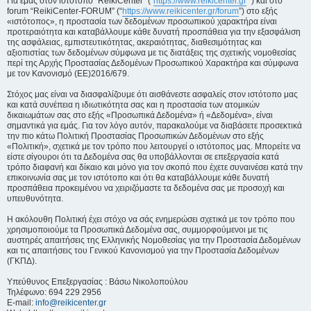
Για εμάς στον ιστότοπο “ReikiCenter” (“
https://www.reikicenter.gr
”) και στο
forum “ReikiCenter-FORUM” (“
https://www.reikicenter.gr/forum
”) στο εξής
«ιστότοπος», η προστασία των δεδομένων προσωπικού χαρακτήρα είναι
προτεραιότητα και καταβάλλουμε κάθε δυνατή προσπάθεια για την εξασφάλιση
της ασφάλειας, εμπιστευτικότητας, ακεραιότητας, διαθεσιμότητας και
αξιοπιστίας των δεδομένων σύμφωνα με τις διατάξεις της σχετικής νομοθεσίας
περί της Αρχής Προστασίας Δεδομένων Προσωπικού Χαρακτήρα και σύμφωνα
με τον Κανονισμό (ΕΕ)2016/679.
Στόχος μας είναι να διασφαλίζουμε ότι αισθάνεστε ασφαλείς στον ιστότοπο μας
και κατά συνέπεια η ιδιωτικότητα σας και η προστασία των ατομικών
δικαιωμάτων σας στο εξής «Προσωπικά Δεδομένα» ή «Δεδομένα», είναι
σημαντικά για εμάς. Για τον λόγο αυτόν, παρακαλούμε να διαβάσετε προσεκτικά
την πιο κάτω Πολιτική Προστασίας Προσωπικών Δεδομένων στο εξής
«Πολιτική», σχετικά με τον τρόπο που λειτουργεί ο ιστότοπος μας. Μπορείτε να
είστε σίγουροι ότι τα Δεδομένα σας θα υποβάλλονται σε επεξεργασία κατά
τρόπο διαφανή και δίκαιο και μόνο για τον σκοπό που έχετε συναινέσει κατά την
επικοινωνία σας με τον ιστότοπο και ότι θα καταβάλλουμε κάθε δυνατή
προσπάθεια προκειμένου να χειριζόμαστε τα δεδομένα σας με προσοχή και
υπευθυνότητα.
Η ακόλουθη Πολιτική έχει στόχο να σάς ενημερώσει σχετικά με τον τρόπο που
χρησιμοποιούμε τα Προσωπικά Δεδομένα σας, συμμορφούμενοι με τις
αυστηρές απαιτήσεις της Ελληνικής Νομοθεσίας για την Προστασία Δεδομένων
και τις απαιτήσεις του Γενικού Κανονισμού για την Προστασία Δεδομένων
(ΓΚΠΔ).
Υπεύθυνος Επεξεργασίας : Βάσω Νικολοπούλου
Τηλέφωνο: 694 229 2956
E-mail:
info@reikicenter.gr