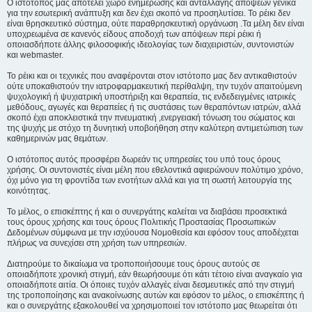
Ο ιστότοπος μας αποτελεί χώρο ενημέρωσης και ανταλλαγής απόψεων γενικά
για την εσωτερική ανάπτυξη και δεν έχει σκοπό να προσηλυτίσει. To ρέικι δεν
είναι θρησκευτικό σύστημα, ούτε παραθρησκευτική οργάνωση .Τα μέλη δεν είναι
υποχρεωμένα σε κανενός είδους αποδοχή των απόψεων περί ρέικι ή
οποιασδήποτε άλλης φιλοσοφικής ιδεολογίας των διαχειριστών, συντονιστών
και webmaster.
Το ρέικι και οι τεχνικές που αναφέρονται στον ιστότοπο μας δεν αντικαθιστούν
ούτε υποκαθιστούν την ιατροφαρμακευτική περίθαλψη, την τυχόν απαιτούμενη
ψυχολογική ή ψυχιατρική υποστήριξη και θεραπεία, τις ενδεδειγμένες ιατρικές
μεθόδους, αγωγές και θεραπείες ή τις συστάσεις των θεραπόντων ιατρών, αλλά
σκοπό έχει αποκλειστικά την πνευματική ,ενεργειακή τόνωση του σώματος και
της ψυχής με στόχο τη δυνητική υποβοήθηση στην καλύτερη αντιμετώπιση των
καθημερινών μας θεμάτων.
Ο ιστότοπος αυτός προσφέρει δωρεάν τις υπηρεσίες του υπό τους όρους
χρήσης. Οι συντονιστές είναι μέλη που εθελοντικά αφιερώνουν πολύτιμο χρόνο,
όχι μόνο για τη φροντίδα των ενοτήτων αλλά και για τη σωστή λειτουργία της
κοινότητας.
Το μέλος, ο επισκέπτης ή και ο συνεργάτης καλείται να διαβάσει προσεκτικά
τους όρους χρήσης και τους όρους Πολιτικής Προστασίας Προσωπικών
Δεδομένων σύμφωνα με την ισχύουσα Νομοθεσία και εφόσον τους αποδέχεται
πλήρως να συνεχίσει στη χρήση των υπηρεσιών.
Διατηρούμε το δικαίωμα να τροποποιήσουμε τους όρους αυτούς σε
οποιαδήποτε χρονική στιγμή, εάν θεωρήσουμε ότι κάτι τέτοιο είναι αναγκαίο για
οποιαδήποτε αιτία. Οι όποιες τυχόν αλλαγές είναι δεσμευτικές από την στιγμή
της τροποποίησης και ανακοίνωσης αυτών και εφόσον το μέλος, ο επισκέπτης ή
και ο συνεργάτης εξακολουθεί να χρησιμοποιεί τον ιστότοπο μας θεωρείται ότι