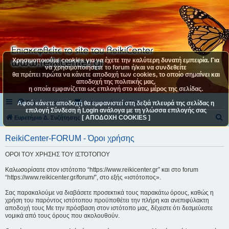
Χρησιμοποιούμε cookies για να έχετε την καλύτερη δυνατή εμπειρία. Για
να χρησιμοποιήσετε το forum ή/και να συνδεθείτε
θα πρέπει πρώτα να κάνετε αποδοχή των cookies, το οποίο σημαίνει και
αποδοχή της πολιτικής μας,
η οποία εμφανίζεται ως επιλογή στο κάτω μέρος της σελίδας.
Συχνές ερωτήσεις
Επικοινωνήστε μαζί μας
Αφού κάνετε αποδοχή θα εμφανιστεί στη δεξιά πλευρά της σελίδας η
επιλογή Σύνδεση ή Login ανάλογα με τη γλώσσα επιλογής σας
[ ΑΠΟΔΟΧΗ COOKIES ]
Α
Ευρετήριο Δ. Συζήτησης
ν
ReikiCenter-FORUM - Όροι χρήσης
α
ΟΡΟΙ ΤΟΥ ΧΡΗΣΗΣ ΤΟΥ ΙΣΤΌΤΟΠΟΥ
ζ
ή
Καλωσορίσατε στον ιστότοπο “https://www.reikicenter.gr” και στο forum
“https://www.reikicenter.gr/forum/”, στο εξής «ιστότοπος».
τ
η
Σας παρακαλούμε να διαβάσετε προσεκτικά τους παρακάτω όρους, καθώς η
χρήση του παρόντος ιστότοπου προϋποθέτει την πλήρη και ανεπιφύλακτη
σ
αποδοχή τους Με την πρόσβαση στον ιστότοπο μας, δέχεστε ότι δεσμεύεστε
νομικά από τους όρους που ακολουθούν.
η