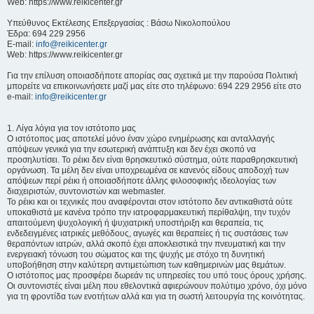
Web: https://www.reikicenter.gr
Υπεύθυνος Εκτέλεσης Επεξεργασίας : Βάσω Νικολοπούλου
Έδρα: 694 229 2956
E-mail:
info@reikicenter.gr
Web: https://www.reikicenter.gr
Για την επίλυση οποιασδήποτε απορίας σας σχετικά με την παρούσα Πολιτική
μπορείτε να επικοινωνήσετε μαζί μας είτε στο τηλέφωνο: 694 229 2956 είτε στο
e-mail:
info@reikicenter.gr
1. Λίγα λόγια για τον ιστότοπο μας
Ο ιστότοπος μας αποτελεί μόνο έναν χώρο ενημέρωσης και ανταλλαγής
απόψεων γενικά για την εσωτερική ανάπτυξη και δεν έχει σκοπό να
προσηλυτίσει. To ρέικι δεν είναι θρησκευτικό σύστημα, ούτε παραθρησκευτική
οργάνωση. Τα μέλη δεν είναι υποχρεωμένα σε κανενός είδους αποδοχή των
απόψεων περί ρέικι ή οποιασδήποτε άλλης φιλοσοφικής ιδεολογίας των
διαχειριστών, συντονιστών και webmaster.
Το ρέικι και οι τεχνικές που αναφέρονται στον ιστότοπο δεν αντικαθιστά ούτε
υποκαθιστά με κανένα τρόπο την ιατροφαρμακευτική περίθαλψη, την τυχόν
απαιτούμενη ψυχολογική ή ψυχιατρική υποστήριξη και θεραπεία, τις
ενδεδειγμένες ιατρικές μεθόδους, αγωγές και θεραπείες ή τις συστάσεις των
θεραπόντων ιατρών, αλλά σκοπό έχει αποκλειστικά την πνευματική και την
ενεργειακή τόνωση του σώματος και της ψυχής με στόχο τη δυνητική
υποβοήθηση στην καλύτερη αντιμετώπιση των καθημερινών μας θεμάτων.
Ο ιστότοπος μας προσφέρει δωρεάν τις υπηρεσίες του υπό τους όρους χρήσης.
Οι συντονιστές είναι μέλη που εθελοντικά αφιερώνουν πολύτιμο χρόνο, όχι μόνο
για τη φροντίδα των ενοτήτων αλλά και για τη σωστή λειτουργία της κοινότητας.