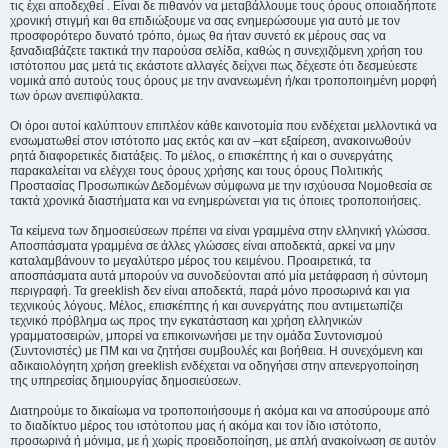
τις έχει αποδεχθεί . Είναι δε πιθανόν να μεταβάλλουμε τους όρους οποιαδήποτε
χρονική στιγμή και θα επιδιώξουμε να σας ενημερώσουμε για αυτό με τον
προσφορότερο δυνατό τρόπο, όμως θα ήταν συνετό εκ μέρους σας να
ξαναδιαβάζετε τακτικά την παρούσα σελίδα, καθώς η συνεχιζόμενη χρήση του
ιστότοπου μας μετά τις εκάστοτε αλλαγές δείχνει πως δέχεστε ότι δεσμεύεστε
νομικά από αυτούς τους όρους με την ανανεωμένη ή/και τροποποιημένη μορφή
των όρων ανεπιφύλακτα.
Οι όροι αυτοί καλύπτουν επιπλέον κάθε καινοτομία που ενδέχεται μελλοντικά να
ενσωματωθεί στον ιστότοπο μας εκτός και αν –κατ εξαίρεση, ανακοινωθούν
ρητά διαφορετικές διατάξεις. Το μέλος, ο επισκέπτης ή και ο συνεργάτης
παρακαλείται να ελέγχει τους όρους χρήσης και τους όρους Πολιτικής
Προστασίας Προσωπικών Δεδομένων σύμφωνα με την ισχύουσα Νομοθεσία σε
τακτά χρονικά διαστήματα και να ενημερώνεται για τις όποιες τροποποιήσεις.
Τα κείμενα των δημοσιεύσεων πρέπει να είναι γραμμένα στην ελληνική γλώσσα.
Αποσπάσματα γραμμένα σε άλλες γλώσσες είναι αποδεκτά, αρκεί να μην
καταλαμβάνουν το μεγαλύτερο μέρος του κειμένου. Προαιρετικά, τα
αποσπάσματα αυτά μπορούν να συνοδεύονται από μία μετάφραση ή σύντομη
περιγραφή. Τα greeklish δεν είναι αποδεκτά, παρά μόνο προσωρινά και για
τεχνικούς λόγους. Μέλος, επισκέπτης ή και συνεργάτης που αντιμετωπίζει
τεχνικό πρόβλημα ως προς την εγκατάσταση και χρήση ελληνικών
γραμματοσειρών, μπορεί να επικοινωνήσει με την ομάδα Συντονισμού
(Συντονιστές) με ΠΜ και να ζητήσει συμβουλές και βοήθεια. Η συνεχόμενη και
αδικαιολόγητη χρήση greeklish ενδέχεται να οδηγήσει στην απενεργοποίηση
της υπηρεσίας δημιουργίας δημοσιεύσεων.
Διατηρούμε το δικαίωμα να τροποποιήσουμε ή ακόμα και να αποσύρουμε από
το διαδίκτυο μέρος του ιστότοπου μας ή ακόμα και τον ίδιο ιστότοπο,
προσωρινά ή μόνιμα, με ή χωρίς προειδοποίηση, με απλή ανακοίνωση σε αυτόν