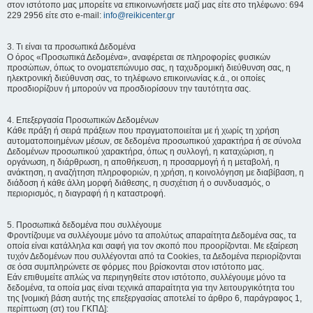
στον ιστότοπο μας μπορείτε να επικοινωνήσετε μαζί μας είτε στο τηλέφωνο: 694
229 2956 είτε στο e-mail:
info@reikicenter.gr
3. Τι είναι τα προσωπικά Δεδομένα
Ο όρος «Προσωπικά Δεδομένα», αναφέρεται σε πληροφορίες φυσικών
προσώπων, όπως το ονοματεπώνυμο σας, η ταχυδρομική διεύθυνση σας, η
ηλεκτρονική διεύθυνση σας, το τηλέφωνο επικοινωνίας κ.ά., οι οποίες
προσδιορίζουν ή μπορούν να προσδιορίσουν την ταυτότητα σας.
4. Επεξεργασία Προσωπικών Δεδομένων
Κάθε πράξη ή σειρά πράξεων που πραγματοποιείται με ή χωρίς τη χρήση
αυτοματοποιημένων μέσων, σε δεδομένα προσωπικού χαρακτήρα ή σε σύνολα
Δεδομένων προσωπικού χαρακτήρα, όπως η συλλογή, η καταχώριση, η
οργάνωση, η διάρθρωση, η αποθήκευση, η προσαρμογή ή η μεταβολή, η
ανάκτηση, η αναζήτηση πληροφοριών, η χρήση, η κοινολόγηση με διαβίβαση, η
διάδοση ή κάθε άλλη μορφή διάθεσης, η συσχέτιση ή ο συνδυασμός, ο
περιορισμός, η διαγραφή ή η καταστροφή.
5. Προσωπικά δεδομένα που συλλέγουμε
Φροντίζουμε να συλλέγουμε μόνο τα απολύτως απαραίτητα Δεδομένα σας, τα
οποία είναι κατάλληλα και σαφή για τον σκοπό που προορίζονται. Με εξαίρεση
τυχόν Δεδομένων που συλλέγονται από τα Cookies, τα Δεδομένα περιορίζονται
σε όσα συμπληρώνετε σε φόρμες που βρίσκονται στον ιστότοπο μας.
Εάν επιθυμείτε απλώς να περιηγηθείτε στον ιστότοπο, συλλέγουμε μόνο τα
δεδομένα, τα οποία μας είναι τεχνικά απαραίτητα για την λειτουργικότητα του
της [νομική βάση αυτής της επεξεργασίας αποτελεί το άρθρο 6, παράγραφος 1,
περίπτωση (στ) του ΓΚΠΔ]: