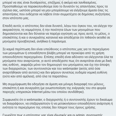
μπορεί να σας είναι δυσάρεστες, επιζήμιες ή ακόμα και λανθασμένες.
Προσπαθούμε να παρακολουθούμε όσο το δυνατόν τις απαντήσεις προς τα
σχόλια σας, ωστόσο μπορεί να μην μπορέσουμε να ελέγξουμε άμεσα όλες τις
απαντήσεις που ενδέχεται να λάβετε όταν συμμετέχετε σε δημόσιες συζητήσεις
στον ιστότοπο μας.
Επειδή αυτός ο ιστότοπος δεν είναι δυνατό, λόγω του όγκου του, να ελέγχει την
ακεραιότητα, τη νομιμότητα, ή την ποιότητα όλων των μηνυμάτων που
δημοσιεύονται και δεν δύναται να παρέχει εγγύηση ως προς αυτά, το μέλος, ο
επισκέπτης ή και ο συνεργάτης κατανοεί και αποδέχεται ότι πιθανόν εκτεθεί σε
μηνύματα προσβλητικά, ανήθικα ή παράνομα.
Σε καμιά περίπτωση δεν είναι υπεύθυνος ο ιστότοπος μας για το περιεχόμενο
των μηνυμάτων ή οποιαδήποτε βλάβη μπορεί να προκύψει από τη χρήση
οποιουδήποτε περιεχομένου. Επίσης επειδή είναι αδύνατο να ελέγχονται όλα τα
μηνύματα που αναρτώνται, γι αυτό αποδέχεστε πως ότι αναρτάται είναι με δική
σας ευθύνη , εκφράζει μόνο τον δημιουργό του μηνύματος και όχι την άποψη
των διαχειριστών, των συντονιστών και του webmaster (εκτός από όσα
αναρτήθηκαν από αυτούς) και δεν φέρουν συνεπώς ουδεμία νομική ευθύνη
(ούτε καν από αμέλεια), από όλα τα παραπάνω.
Μη συμμόρφωση θα οδηγήσει σε άμεση και μόνιμη διαγραφή του μέλους,
επισκέπτη ή και συνεργάτη (με γνωστοποίηση της ενέργειάς του στο φορέα
παροχής υπηρεσιών Internet μέσω του οποίου συνδέθηκε).
Συμφωνείτε ότι ο webmaster, ο διαχειριστής ή ο συντονιστής έχουν το δικαίωμα
να διαγράψουν, να επεξεργαστούν ή να μετακινήσουν οποιαδήποτε ανάρτηση ή
ενότητα το περιεχόμενο της οποίας δεν πληροί τους όρους χρήσης.
Γνωρίζετε πως ο ιστότοπος μας είναι ιδιωτικός και οι admin, συντονιστές,