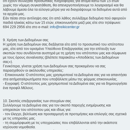
ότι έχουν συλλεχθεί προσωπικές πληροφορίες για άτομα κάτω των 15 ετών
χωρίς την νόμιμη συγκατάθεση, θα απενεργοποιήσουμε το λογαριασμό και θα
λάβουμε άμεσα όλα τα εύλογα μέτρα για να διαγράψουμε τα δεδομένα αυτά από
τα αρχεία μας.
Εάν πέσει στην αντίληψη σας ότι από λάθος συλλέξαμε δεδομένα πού αφορούν
παιδιά ηλικίας κάτω των 15 ετών, επικοινωνήστε μαζί μας είτε στο τηλέφωνο:
694 229 2956 είτε στο e-mail:
info@reikicenter.gr
9. Χρήση των Δεδομένων σας
Η χρήση των Δεδομένων σας διεξάγεται είτε από το προσωπικό του ιστότοπου
μας, είτε από τον ορισμένο Υπεύθυνο Επεξεργασίας για την επίτευξη των
σκοπών που συνδέονται αυστηρά με τη χρήση του ιστότοπου μας και σύμφωνα
με τους όρους συναίνεσης (βλέπετε παρακάτω «Αποδέκτες των Δεδομένων
σας»).
Γενικότερα, γίνεται χρήση των Δεδομένων σας προκειμένου να σας
παρασχεθούν οι ακόλουθες υπηρεσίες:
- Επικοινωνία: Ο ιστότοπος μας χρησιμοποιεί τα Δεδομένα σας για να απαντήσει
στα αιτήματα/ερωτήματα που υποβάλλετε μέσω της φόρμας επικοινωνίας.
- Εγγραφή: Ο ιστότοπος μας χρησιμοποιεί τα Δεδομένα σας για να δημιουργήσει
ένα προφίλ Μέλους.
10. Σκοπός επεξεργασίας των στοιχείων σας
Συλλέγουμε τα Δεδομένα σας για τον σκοπό παροχής ενημέρωσης και
υπηρεσιών του ιστότοπου μας και ιδίως για:
- τον έλεγχο, βελτίωση και προσαρμογή σε προτιμήσεις και επιλογές σας σχετικά
με τις υπηρεσίες μας.
- τη συμμόρφωση με τις υποχρεώσεις που επιβάλλονται από την εκάστοτε
ισχύουσα νομοθεσία.