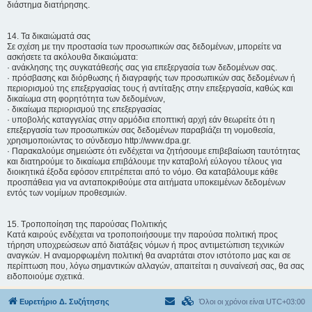
διάστημα διατήρησης.
14. Τα δικαιώματά σας
Σε σχέση με την προστασία των προσωπικών σας δεδομένων, μπορείτε να
ασκήσετε τα ακόλουθα δικαιώματα:
· ανάκλησης της συγκατάθεσής σας για επεξεργασία των δεδομένων σας.
· πρόσβασης και διόρθωσης ή διαγραφής των προσωπικών σας δεδομένων ή
περιορισμού της επεξεργασίας τους ή αντίταξης στην επεξεργασία, καθώς και
δικαίωμα στη φορητότητα των δεδομένων,
· δικαίωμα περιορισμού της επεξεργασίας
· υποβολής καταγγελίας στην αρμόδια εποπτική αρχή εάν θεωρείτε ότι η
επεξεργασία των προσωπικών σας δεδομένων παραβιάζει τη νομοθεσία,
χρησιμοποιώντας το σύνδεσμο http://www.dpa.gr.
· Παρακαλούμε σημειώστε ότι ενδέχεται να ζητήσουμε επιβεβαίωση ταυτότητας
και διατηρούμε το δικαίωμα επιβάλουμε την καταβολή εύλογου τέλους για
διοικητικά έξοδα εφόσον επιτρέπεται από το νόμο. Θα καταβάλουμε κάθε
προσπάθεια για να ανταποκριθούμε στα αιτήματα υποκειμένων δεδομένων
εντός των νομίμων προθεσμιών.
15. Τροποποίηση της παρούσας Πολιτικής
Κατά καιρούς ενδέχεται να τροποποιήσουμε την παρούσα πολιτική προς
τήρηση υποχρεώσεων από διατάξεις νόμων ή προς αντιμετώπιση τεχνικών
αναγκών. Η αναμορφωμένη πολιτική θα αναρτάται στον ιστότοπο μας και σε
περίπτωση που, λόγω σημαντικών αλλαγών, απαιτείται η συναίνεσή σας, θα σας
ειδοποιούμε σχετικά.
Ευρετήριο Δ. Συζήτησης
Όλοι οι χρόνοι είναι
UTC+03:00