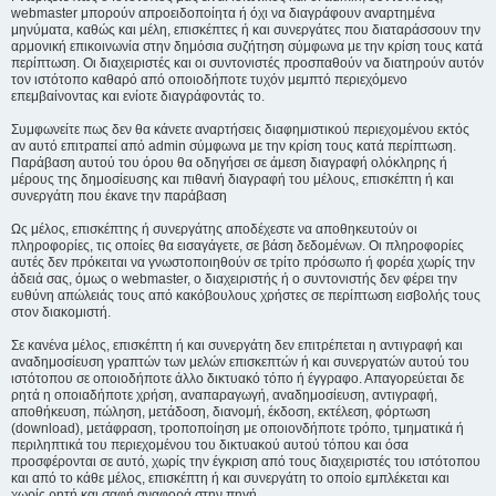
webmaster μπορούν απροειδοποίητα ή όχι να διαγράφουν αναρτημένα
μηνύματα, καθώς και μέλη, επισκέπτες ή και συνεργάτες που διαταράσσουν την
αρμονική επικοινωνία στην δημόσια συζήτηση σύμφωνα με την κρίση τους κατά
περίπτωση. Οι διαχειριστές και οι συντονιστές προσπαθούν να διατηρούν αυτόν
τον ιστότοπο καθαρό από οποιοδήποτε τυχόν μεμπτό περιεχόμενο
επεμβαίνοντας και ενίοτε διαγράφοντάς το.
Συμφωνείτε πως δεν θα κάνετε αναρτήσεις διαφημιστικού περιεχομένου εκτός
αν αυτό επιτραπεί από admin σύμφωνα με την κρίση τους κατά περίπτωση.
Παράβαση αυτού του όρου θα οδηγήσει σε άμεση διαγραφή ολόκληρης ή
μέρους της δημοσίευσης και πιθανή διαγραφή του μέλους, επισκέπτη ή και
συνεργάτη που έκανε την παράβαση
Ως μέλος, επισκέπτης ή συνεργάτης αποδέχεστε να αποθηκευτούν οι
πληροφορίες, τις οποίες θα εισαγάγετε, σε βάση δεδομένων. Οι πληροφορίες
αυτές δεν πρόκειται να γνωστοποιηθούν σε τρίτο πρόσωπο ή φορέα χωρίς την
άδειά σας, όμως ο webmaster, ο διαχειριστής ή ο συντονιστής δεν φέρει την
ευθύνη απώλειάς τους από κακόβουλους χρήστες σε περίπτωση εισβολής τους
στον διακομιστή.
Σε κανένα μέλος, επισκέπτη ή και συνεργάτη δεν επιτρέπεται η αντιγραφή και
αναδημοσίευση γραπτών των μελών επισκεπτών ή και συνεργατών αυτού του
ιστότοπου σε οποιοδήποτε άλλο δικτυακό τόπο ή έγγραφο. Απαγορεύεται δε
ρητά η οποιαδήποτε χρήση, αναπαραγωγή, αναδημοσίευση, αντιγραφή,
αποθήκευση, πώληση, μετάδοση, διανομή, έκδοση, εκτέλεση, φόρτωση
(download), μετάφραση, τροποποίηση με οποιονδήποτε τρόπο, τμηματικά ή
περιληπτικά του περιεχομένου του δικτυακού αυτού τόπου και όσα
προσφέρονται σε αυτό, χωρίς την έγκριση από τους διαχειριστές του ιστότοπου
και από το κάθε μέλος, επισκέπτη ή και συνεργάτη το οποίο εμπλέκεται και
χωρίς ρητή και σαφή αναφορά στην πηγή.