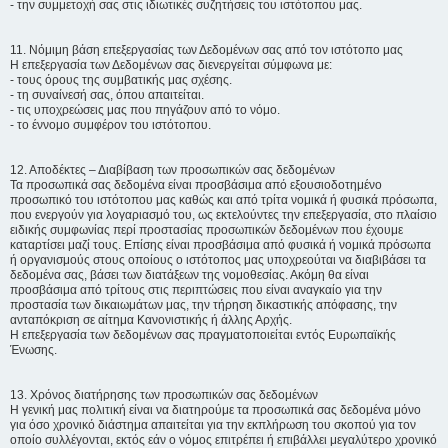
- την συμμετοχή σας στις ιδιωτικές συζητήσεις του ιστότοπου μας.
11. Νόμιμη βάση επεξεργασίας των Δεδομένων σας από τον ιστότοπο μας
Η επεξεργασία των Δεδομένων σας διενεργείται σύμφωνα με:
- τους όρους της συμβατικής μας σχέσης.
- τη συναίνεσή σας, όπου απαιτείται.
- τις υποχρεώσεις μας που πηγάζουν από το νόμο.
- το έννομο συμφέρον του ιστότοπου.
12. Αποδέκτες – Διαβίβαση των προσωπικών σας δεδομένων
Τα προσωπικά σας δεδομένα είναι προσβάσιμα από εξουσιοδοτημένο
προσωπικό του ιστότοπου μας καθώς και από τρίτα νομικά ή φυσικά πρόσωπα,
που ενεργούν για λογαριασμό του, ως εκτελούντες την επεξεργασία, στο πλαίσιο
ειδικής συμφωνίας περί προστασίας προσωπικών δεδομένων που έχουμε
καταρτίσει μαζί τους. Επίσης είναι προσβάσιμα από φυσικά ή νομικά πρόσωπα
ή οργανισμούς στους οποίους ο ιστότοπος μας υποχρεούται να διαβιβάσει τα
δεδομένα σας, βάσει των διατάξεων της νομοθεσίας. Ακόμη θα είναι
προσβάσιμα από τρίτους στις περιπτώσεις που είναι αναγκαίο για την
προστασία των δικαιωμάτων μας, την τήρηση δικαστικής απόφασης, την
ανταπόκριση σε αίτημα Κανονιστικής ή άλλης Αρχής.
Η επεξεργασία των δεδομένων σας πραγματοποιείται εντός Ευρωπαϊκής
Ένωσης.
13. Χρόνος διατήρησης των προσωπικών σας δεδομένων
Η γενική μας πολιτική είναι να διατηρούμε τα προσωπικά σας δεδομένα μόνο
για όσο χρονικό διάστημα απαιτείται για την εκπλήρωση του σκοπού για τον
οποίο συλλέγονται, εκτός εάν ο νόμος επιτρέπει ή επιβάλλει μεγαλύτερο χρονικό