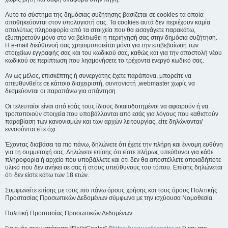
Αυτό το σύστημα της δημόσιας συζήτησης βασίζεται σε cookies τα οποία
αποθηκεύονται στον υπολογιστή σας. Τα cookies αυτά δεν περιέχουν καμία
απολύτως πληροφορία από τα στοιχεία που θα εισαγάγετε παρακάτω,
εξυπηρετούν μόνο στο να βελτιωθεί η περιήγησή σας στην δημόσια συζήτηση.
Η e-mail διεύθυνσή σας χρησιμοποιείται μόνο για την επιβεβαίωση των
στοιχείων εγγραφής σας και του κωδικού σας, καθώς και για την αποστολή νέου
κωδικού σε περίπτωση που λησμονήσετε το τρέχοντα ενεργό κωδικό σας.
Αν ως μέλος, επισκέπτης ή συνεργάτης έχετε παράπονα, μπορείτε να
απευθυνθείτε σε κάποιο διαχειριστή, συντονιστή ,webmaster χωρίς να
δεσμεύονται οι παραπάνω για απάντηση
Οι τελευταίοι είναι από εσάς τους ίδιους δικαιοδοτημένοι να αφαιρούν ή να
τροποποιούν στοιχεία που υποβάλλονται από εσάς για λόγους που καθιστούν
παραβίαση των κανονισμών και των αρχών λειτουργίας, είτε δηλώνονται/
εννοούνται είτε όχι.
Έχοντας διαβάσει τα πιο πάνω, δηλώνετε ότι έχετε την πλήρη και έννομη ευθύνη
για τη συμμετοχή σας. Δηλώνετε επίσης ότι είστε πλήρως υπεύθυνοι για κάθε
πληροφορία ή αρχείο που υποβάλλετε και ότι δεν θα αποστέλλετε οποιαδήποτε
υλικό που δεν ανήκει σε σας ή στους υπεύθυνους του τόπου. Επίσης δηλώνεται
ότι δεν είστε κάτω των 18 ετών.
Συμφωνείτε επίσης με τους πιο πάνω όρους χρήσης και τους όρους Πολιτικής
Προστασίας Προσωπικών Δεδομένων σύμφωνα με την ισχύουσα Νομοθεσία.
Πολιτική Προστασίας Προσωπικών Δεδομένων