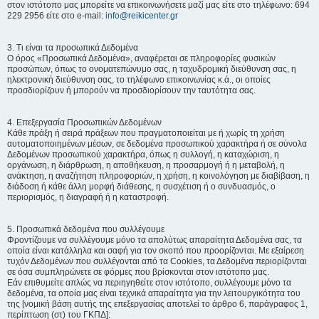
στον ιστότοπο μας μπορείτε να επικοινωνήσετε μαζί μας είτε στο τηλέφωνο: 694
229 2956 είτε στο e-mail:
info@reikicenter.gr
3. Τι είναι τα προσωπικά Δεδομένα
Ο όρος «Προσωπικά Δεδομένα», αναφέρεται σε πληροφορίες φυσικών
προσώπων, όπως το ονοματεπώνυμο σας, η ταχυδρομική διεύθυνση σας, η
ηλεκτρονική διεύθυνση σας, το τηλέφωνο επικοινωνίας κ.ά., οι οποίες
προσδιορίζουν ή μπορούν να προσδιορίσουν την ταυτότητα σας.
4. Επεξεργασία Προσωπικών Δεδομένων
Κάθε πράξη ή σειρά πράξεων που πραγματοποιείται με ή χωρίς τη χρήση
αυτοματοποιημένων μέσων, σε δεδομένα προσωπικού χαρακτήρα ή σε σύνολα
Δεδομένων προσωπικού χαρακτήρα, όπως η συλλογή, η καταχώριση, η
οργάνωση, η διάρθρωση, η αποθήκευση, η προσαρμογή ή η μεταβολή, η
ανάκτηση, η αναζήτηση πληροφοριών, η χρήση, η κοινολόγηση με διαβίβαση, η
διάδοση ή κάθε άλλη μορφή διάθεσης, η συσχέτιση ή ο συνδυασμός, ο
περιορισμός, η διαγραφή ή η καταστροφή.
5. Προσωπικά δεδομένα που συλλέγουμε
Φροντίζουμε να συλλέγουμε μόνο τα απολύτως απαραίτητα Δεδομένα σας, τα
οποία είναι κατάλληλα και σαφή για τον σκοπό που προορίζονται. Με εξαίρεση
τυχόν Δεδομένων που συλλέγονται από τα Cookies, τα Δεδομένα περιορίζονται
σε όσα συμπληρώνετε σε φόρμες που βρίσκονται στον ιστότοπο μας.
Εάν επιθυμείτε απλώς να περιηγηθείτε στον ιστότοπο, συλλέγουμε μόνο τα
δεδομένα, τα οποία μας είναι τεχνικά απαραίτητα για την λειτουργικότητα του
της [νομική βάση αυτής της επεξεργασίας αποτελεί το άρθρο 6, παράγραφος 1,
περίπτωση (στ) του ΓΚΠΔ]: