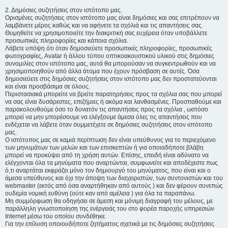
2. Δημόσιες συζητήσεις στον ιστότοπο μας.
Ορισμένες συζητήσεις στον ιστότοπο μας είναι δημόσιες και σας επιτρέπουν να
λαμβάνετε μέρος καθώς και να αφήνετε τα σχόλιά και τις απαντήσεις σας.
Θυμηθείτε να χρησιμοποιείτε την διακριτική σας ευχέρεια όταν υποβάλλετε
προσωπικές πληροφορίες και κάποια σχόλια.
Λάβετε υπόψη ότι όταν δημοσιεύετε προσωπικές πληροφορίες, προσωπικές
φωτογραφίες, Avatar ή άλλου τύπου οπτικοακουστικού υλικού στις δημόσιες
συνομιλίες στον ιστότοπο μας, αυτά θα μπορούσαν να συγκεντρωθούν και να
χρησιμοποιηθούν από άλλα άτομα που έχουν πρόσβαση σε αυτές. Όσα
δημοσιεύετε στις δημόσιες συζητήσεις στον ιστότοπο μας δεν προστατεύονται
και είναι προσβάσιμα σε όλους.
Περιστασιακά μπορείτε να βρείτε παρατηρήσεις προς τα σχόλια σας που μπορεί
να σας είναι δυσάρεστες, επιζήμιες ή ακόμα και λανθασμένες. Προσπαθούμε και
παρακολουθούμε όσο το δυνατόν τις απαντήσεις προς τα σχόλια , ωστόσο
μπορεί να μην μπορέσουμε να ελέγξουμε άμεσα όλες τις απαντήσεις που
ενδέχεται να λάβετε όταν συμμετέχετε σε δημόσιες συζητήσεις στον ιστότοπο
μας.
Ο ιστότοπος μας σε καμιά περίπτωση δεν είναι υπεύθυνος για το περιεχόμενο
των μηνυμάτων των μελών και των επισκεπτών ή για οποιαδήποτε βλάβη
μπορεί να προκύψει από τη χρήση αυτών. Επίσης, επειδή είναι αδύνατο να
ελέγχονται όλα τα μηνύματα που αναρτώνται, συμφωνείτε και αποδέχεστε πως
ό,τι αναρτάται εκφράζει μόνο τον δημιουργό του μηνύματος, που είναι και ο
άμεσα υπεύθυνος και όχι την άποψη των διαχειριστών, των συντονιστών και του
webmaster (εκτός από όσα αναρτήθηκαν από αυτούς ) και δεν φέρουν συνεπώς
ουδεμία νομική ευθύνη (ούτε καν από αμέλεια ) για όλα τα παραπάνω.
Μη συμμόρφωση θα οδηγήσει σε άμεση και μόνιμη διαγραφή του μέλους, με
παράλληλη γνωστοποίηση της ενέργειάς του στο φορέα παροχής υπηρεσιών
Internet μέσω του οποίου συνδέθηκε.
Για την επίλυση οποιουδήποτε ζητήματος σχετικά με τις δημόσιες συζητήσεις