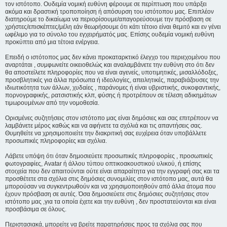
τον ιστότοπο. Ουδεμία νομική ευθύνη φέρουμε σε περίπτωση που υπάρξει
ακόμα και δραστική τροποποίηση ή απόσυρση του ιστότοπου μας. Επιπλέον
διατηρούμε το δικαίωμα να περιορίσουμε/απαγορεύσουμε την πρόσβαση σε
χρήστες/επισκέπτες/μέλη εάν θεωρήσουμε ότι κάτι τέτοιο είναι θεμιτό και εν γένει
ωφέλιμο για το σύνολο του εγχειρήματός μας. Επίσης ουδεμία νομική ευθύνη
προκύπτει από μια τέτοια ενέργεια.
Επειδή ο ιστότοπος μας δεν κάνει προκαταρκτικό έλεγχο του περιεχομένου που
αναρτάται , συμφωνείτε οικειοθελώς και αναλαμβάνετε την ευθύνη στο ότι δεν
θα αποστείλετε πληροφορίες που να είναι αγενείς, υποτιμητικές, μισαλλόδοξες,
προσβλητικές για άλλα πρόσωπα ή ιδεολογίες, απειλητικές, παραβιάζουσες την
ιδιωτικότητα των άλλων, χυδαίες , παράνομες ή είναι υβριστικής, συκοφαντικής,
πορνογραφικής, ρατσιστικής κλπ, φύσης ή προτρέπουν σε τέλεση αδικημάτων
τιμωρουμένων από την νομοθεσία.
Ορισμένες συζητήσεις στον ιστότοπο μας είναι δημόσιες και σας επιτρέπουν να
λαμβάνετε μέρος καθώς και να αφήνετε τα σχόλιά και τις απαντήσεις σας.
Θυμηθείτε να χρησιμοποιείτε την διακριτική σας ευχέρεια όταν υποβάλλετε
προσωπικές πληροφορίες και σχόλια.
Λάβετε υπόψη ότι όταν δημοσιεύετε προσωπικές πληροφορίες , προσωπικές
φωτογραφίες, Avatar ή άλλου τύπου οπτικοακουστικού υλικού, ή επίσης
στοιχεία που δεν απαιτούνται ούτε είναι απαραίτητα για την εγγραφή σας και τα
προσθέτετε στα σχόλια στις δημόσιες συνομιλίες στον ιστότοπο μας, αυτά θα
μπορούσαν να συγκεντρωθούν και να χρησιμοποιηθούν από άλλα άτομα που
έχουν πρόσβαση σε αυτές. Όσα δημοσιεύετε στις δημόσιες συζητήσεις στον
ιστότοπο μας ,για τα οποία έχετε και την ευθύνη , δεν προστατεύονται και είναι
προσβάσιμα σε όλους.
Περιστασιακά, μπορείτε να βρείτε παρατηρήσεις προς τα σχόλια σας που