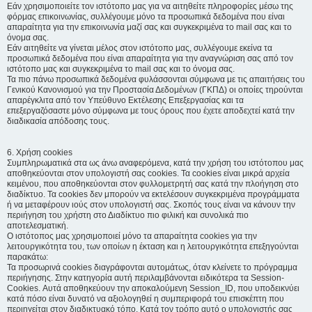
Εάν χρησιμοποιείτε τον ιστότοπο μας για να αιτηθείτε πληροφορίες μέσω της
φόρμας επικοινωνίας, συλλέγουμε μόνο τα προσωπικά δεδομένα που είναι
απαραίτητα για την επικοινωνία μαζί σας και συγκεκριμένα το mail σας και το
όνομα σας.
Εάν αιτηθείτε να γίνεται μέλος στον ιστότοπο μας, συλλέγουμε εκείνα τα
προσωπικά δεδομένα που είναι απαραίτητα για την αναγνώριση σας από τον
ιστότοπο μας και συγκεκριμένα το mail σας και το όνομα σας.
Τα πιο πάνω προσωπικά δεδομένα φυλάσσονται σύμφωνα με τις απαιτήσεις του
Γενικού Κανονισμού για την Προστασία Δεδομένων (ΓΚΠΔ) οι οποίες τηρούνται
απαρέγκλιτα από τον Υπεύθυνο Εκτέλεσης Επεξεργασίας και τα
επεξεργαζόσαστε μόνο σύμφωνα με τους όρους που έχετε αποδεχτεί κατά την
διαδικασία απόδοσης τους.
6. Χρήση cookies
Συμπληρωματικά στα ως άνω αναφερόμενα, κατά την χρήση του ιστότοπου μας
αποθηκεύονται στον υπολογιστή σας cookies. Τα cookies είναι μικρά αρχεία
κειμένου, που αποθηκεύονται στον φυλλομετρητή σας κατά την πλοήγηση στο
διαδίκτυο. Τα cookies δεν μπορούν να εκτελέσουν συγκεκριμένα προγράμματα
ή να μεταφέρουν ιούς στον υπολογιστή σας. Σκοπός τους είναι να κάνουν την
περιήγηση του χρήστη στο Διαδίκτυο πιο φιλική και συνολικά πιο
αποτελεσματική.
Ο ιστότοπος μας χρησιμοποιεί μόνο τα απαραίτητα cookies για την
λειτουργικότητα του, των οποίων η έκταση και η λειτουργικότητα επεξηγούνται
παρακάτω:
Τα προσωρινά cookies διαγράφονται αυτομάτως, όταν κλείνετε το πρόγραμμα
περιήγησης. Στην κατηγορία αυτή περιλαμβάνονται ειδικότερα τα Session-
Cookies. Αυτά αποθηκεύουν την αποκαλούμενη Session_ID, που υποδεικνύει
κατά πόσο είναι δυνατό να αξιολογηθεί η συμπεριφορά του επισκέπτη που
περιηγείται στον διαδικτυακό τόπο. Κατά τον τρόπο αυτό ο υπολογιστής σας