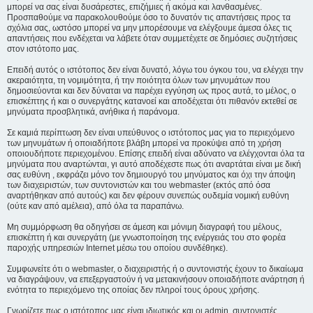
μπορεί να σας είναι δυσάρεστες, επιζήμιες ή ακόμα και λανθασμένες.
Προσπαθούμε να παρακολουθούμε όσο το δυνατόν τις απαντήσεις προς τα
σχόλια σας, ωστόσο μπορεί να μην μπορέσουμε να ελέγξουμε άμεσα όλες τις
απαντήσεις που ενδέχεται να λάβετε όταν συμμετέχετε σε δημόσιες συζητήσεις
στον ιστότοπο μας.
Επειδή αυτός ο ιστότοπος δεν είναι δυνατό, λόγω του όγκου του, να ελέγχει την
ακεραιότητα, τη νομιμότητα, ή την ποιότητα όλων των μηνυμάτων που
δημοσιεύονται και δεν δύναται να παρέχει εγγύηση ως προς αυτά, το μέλος, ο
επισκέπτης ή και ο συνεργάτης κατανοεί και αποδέχεται ότι πιθανόν εκτεθεί σε
μηνύματα προσβλητικά, ανήθικα ή παράνομα.
Σε καμιά περίπτωση δεν είναι υπεύθυνος ο ιστότοπος μας για το περιεχόμενο
των μηνυμάτων ή οποιαδήποτε βλάβη μπορεί να προκύψει από τη χρήση
οποιουδήποτε περιεχομένου. Επίσης επειδή είναι αδύνατο να ελέγχονται όλα τα
μηνύματα που αναρτώνται, γι αυτό αποδέχεστε πως ότι αναρτάται είναι με δική
σας ευθύνη , εκφράζει μόνο τον δημιουργό του μηνύματος και όχι την άποψη
των διαχειριστών, των συντονιστών και του webmaster (εκτός από όσα
αναρτήθηκαν από αυτούς) και δεν φέρουν συνεπώς ουδεμία νομική ευθύνη
(ούτε καν από αμέλεια), από όλα τα παραπάνω.
Μη συμμόρφωση θα οδηγήσει σε άμεση και μόνιμη διαγραφή του μέλους,
επισκέπτη ή και συνεργάτη (με γνωστοποίηση της ενέργειάς του στο φορέα
παροχής υπηρεσιών Internet μέσω του οποίου συνδέθηκε).
Συμφωνείτε ότι ο webmaster, ο διαχειριστής ή ο συντονιστής έχουν το δικαίωμα
να διαγράψουν, να επεξεργαστούν ή να μετακινήσουν οποιαδήποτε ανάρτηση ή
ενότητα το περιεχόμενο της οποίας δεν πληροί τους όρους χρήσης.
Γνωρίζετε πως ο ιστότοπος μας είναι ιδιωτικός και οι admin, συντονιστές,