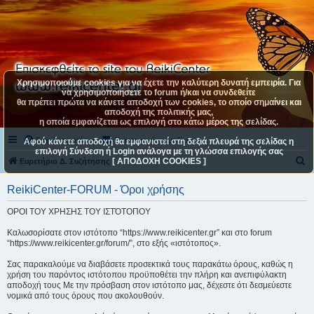
Χρησιμοποιούμε cookies για να έχετε την καλύτερη δυνατή εμπειρία. Για
να χρησιμοποιήσετε το forum ή/και να συνδεθείτε
θα πρέπει πρώτα να κάνετε αποδοχή των cookies, το οποίο σημαίνει και
αποδοχή της πολιτικής μας,
η οποία εμφανίζεται ως επιλογή στο κάτω μέρος της σελίδας.
Συχνές ερωτήσεις
Επικοινωνήστε μαζί μας
Αφού κάνετε αποδοχή θα εμφανιστεί στη δεξιά πλευρά της σελίδας η
επιλογή Σύνδεση ή Login ανάλογα με τη γλώσσα επιλογής σας
[ ΑΠΟΔΟΧΗ COOKIES ]
Α
Ευρετήριο Δ. Συζήτησης
ν
ReikiCenter-FORUM - Όροι χρήσης
α
ΟΡΟΙ ΤΟΥ ΧΡΗΣΗΣ ΤΟΥ ΙΣΤΌΤΟΠΟΥ
ζ
ή
Καλωσορίσατε στον ιστότοπο “https://www.reikicenter.gr” και στο forum
“https://www.reikicenter.gr/forum/”, στο εξής «ιστότοπος».
τ
η
Σας παρακαλούμε να διαβάσετε προσεκτικά τους παρακάτω όρους, καθώς η
χρήση του παρόντος ιστότοπου προϋποθέτει την πλήρη και ανεπιφύλακτη
σ
αποδοχή τους Με την πρόσβαση στον ιστότοπο μας, δέχεστε ότι δεσμεύεστε
νομικά από τους όρους που ακολουθούν.
η