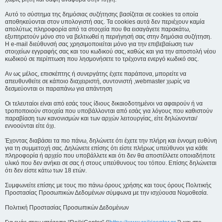
Αυτό το σύστημα της δημόσιας συζήτησης βασίζεται σε cookies τα οποία
αποθηκεύονται στον υπολογιστή σας. Τα cookies αυτά δεν περιέχουν καμία
απολύτως πληροφορία από τα στοιχεία που θα εισαγάγετε παρακάτω,
εξυπηρετούν μόνο στο να βελτιωθεί η περιήγησή σας στην δημόσια συζήτηση.
Η e-mail διεύθυνσή σας χρησιμοποιείται μόνο για την επιβεβαίωση των
στοιχείων εγγραφής σας και του κωδικού σας, καθώς και για την αποστολή νέου
κωδικού σε περίπτωση που λησμονήσετε το τρέχοντα ενεργό κωδικό σας.
Αν ως μέλος, επισκέπτης ή συνεργάτης έχετε παράπονα, μπορείτε να
απευθυνθείτε σε κάποιο διαχειριστή, συντονιστή ,webmaster χωρίς να
δεσμεύονται οι παραπάνω για απάντηση
Οι τελευταίοι είναι από εσάς τους ίδιους δικαιοδοτημένοι να αφαιρούν ή να
τροποποιούν στοιχεία που υποβάλλονται από εσάς για λόγους που καθιστούν
παραβίαση των κανονισμών και των αρχών λειτουργίας, είτε δηλώνονται/
εννοούνται είτε όχι.
Έχοντας διαβάσει τα πιο πάνω, δηλώνετε ότι έχετε την πλήρη και έννομη ευθύνη
για τη συμμετοχή σας. Δηλώνετε επίσης ότι είστε πλήρως υπεύθυνοι για κάθε
πληροφορία ή αρχείο που υποβάλλετε και ότι δεν θα αποστέλλετε οποιαδήποτε
υλικό που δεν ανήκει σε σας ή στους υπεύθυνους του τόπου. Επίσης δηλώνεται
ότι δεν είστε κάτω των 18 ετών.
Συμφωνείτε επίσης με τους πιο πάνω όρους χρήσης και τους όρους Πολιτικής
Προστασίας Προσωπικών Δεδομένων σύμφωνα με την ισχύουσα Νομοθεσία.
Πολιτική Προστασίας Προσωπικών Δεδομένων