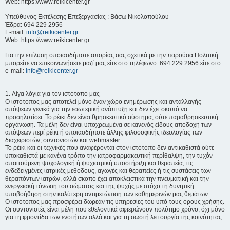
Web: https://www.reikicenter.gr
Υπεύθυνος Εκτέλεσης Επεξεργασίας : Βάσω Νικολοπούλου
Έδρα: 694 229 2956
E-mail:
info@reikicenter.gr
Web: https://www.reikicenter.gr
Για την επίλυση οποιασδήποτε απορίας σας σχετικά με την παρούσα Πολιτική
μπορείτε να επικοινωνήσετε μαζί μας είτε στο τηλέφωνο: 694 229 2956 είτε στο
e-mail:
info@reikicenter.gr
1. Λίγα λόγια για τον ιστότοπο μας
Ο ιστότοπος μας αποτελεί μόνο έναν χώρο ενημέρωσης και ανταλλαγής
απόψεων γενικά για την εσωτερική ανάπτυξη και δεν έχει σκοπό να
προσηλυτίσει. To ρέικι δεν είναι θρησκευτικό σύστημα, ούτε παραθρησκευτική
οργάνωση. Τα μέλη δεν είναι υποχρεωμένα σε κανενός είδους αποδοχή των
απόψεων περί ρέικι ή οποιασδήποτε άλλης φιλοσοφικής ιδεολογίας των
διαχειριστών, συντονιστών και webmaster.
Το ρέικι και οι τεχνικές που αναφέρονται στον ιστότοπο δεν αντικαθιστά ούτε
υποκαθιστά με κανένα τρόπο την ιατροφαρμακευτική περίθαλψη, την τυχόν
απαιτούμενη ψυχολογική ή ψυχιατρική υποστήριξη και θεραπεία, τις
ενδεδειγμένες ιατρικές μεθόδους, αγωγές και θεραπείες ή τις συστάσεις των
θεραπόντων ιατρών, αλλά σκοπό έχει αποκλειστικά την πνευματική και την
ενεργειακή τόνωση του σώματος και της ψυχής με στόχο τη δυνητική
υποβοήθηση στην καλύτερη αντιμετώπιση των καθημερινών μας θεμάτων.
Ο ιστότοπος μας προσφέρει δωρεάν τις υπηρεσίες του υπό τους όρους χρήσης.
Οι συντονιστές είναι μέλη που εθελοντικά αφιερώνουν πολύτιμο χρόνο, όχι μόνο
για τη φροντίδα των ενοτήτων αλλά και για τη σωστή λειτουργία της κοινότητας.