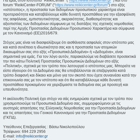
Για εμάς στον ιστότοπο “ReikiCenter” (“
https://www.reikicenter.gr
”) και στο
forum “ReikiCenter-FORUM” (“
https://www.reikicenter.gr/forum
”) στο εξής
«ιστότοπος», η προστασία των δεδομένων προσωπικού χαρακτήρα είναι
προτεραιότητα και καταβάλλουμε κάθε δυνατή προσπάθεια για την εξασφάλιση
της ασφάλειας, εμπιστευτικότητας, ακεραιότητας, διαθεσιμότητας και
αξιοπιστίας των δεδομένων σύμφωνα με τις διατάξεις της σχετικής νομοθεσίας
περί της Αρχής Προστασίας Δεδομένων Προσωπικού Χαρακτήρα και σύμφωνα
με τον Κανονισμό (ΕΕ)2016/679.
Στόχος μας είναι να διασφαλίζουμε ότι αισθάνεστε ασφαλείς στον ιστότοπο μας
και κατά συνέπεια η ιδιωτικότητα σας και η προστασία των ατομικών
δικαιωμάτων σας στο εξής «Προσωπικά Δεδομένα» ή «Δεδομένα», είναι
σημαντικά για εμάς. Για τον λόγο αυτόν, παρακαλούμε να διαβάσετε προσεκτικά
την πιο κάτω Πολιτική Προστασίας Προσωπικών Δεδομένων στο εξής
«Πολιτική», σχετικά με τον τρόπο που λειτουργεί ο ιστότοπος μας. Μπορείτε να
είστε σίγουροι ότι τα Δεδομένα σας θα υποβάλλονται σε επεξεργασία κατά
τρόπο διαφανή και δίκαιο και μόνο για τον σκοπό που έχετε συναινέσει κατά την
επικοινωνία σας με τον ιστότοπο και ότι θα καταβάλλουμε κάθε δυνατή
προσπάθεια προκειμένου να χειριζόμαστε τα δεδομένα σας με προσοχή και
υπευθυνότητα.
Η ακόλουθη Πολιτική έχει στόχο να σάς ενημερώσει σχετικά με τον τρόπο που
χρησιμοποιούμε τα Προσωπικά Δεδομένα σας, συμμορφούμενοι με τις
αυστηρές απαιτήσεις της Ελληνικής Νομοθεσίας για την Προστασία Δεδομένων
και τις απαιτήσεις του Γενικού Κανονισμού για την Προστασία Δεδομένων
(ΓΚΠΔ).
Υπεύθυνος Επεξεργασίας : Βάσω Νικολοπούλου
Τηλέφωνο: 694 229 2956
E-mail:
info@reikicenter.gr