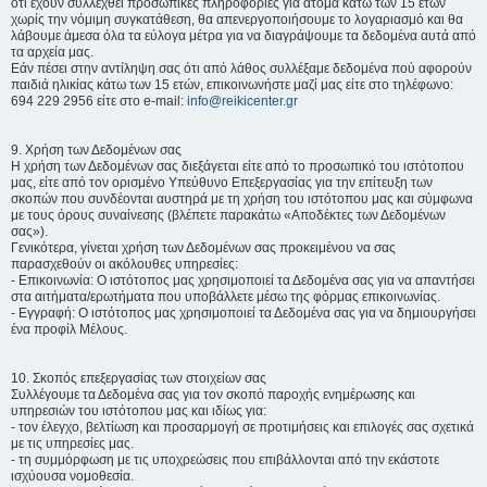
ότι έχουν συλλεχθεί προσωπικές πληροφορίες για άτομα κάτω των 15 ετών
χωρίς την νόμιμη συγκατάθεση, θα απενεργοποιήσουμε το λογαριασμό και θα
λάβουμε άμεσα όλα τα εύλογα μέτρα για να διαγράψουμε τα δεδομένα αυτά από
τα αρχεία μας.
Εάν πέσει στην αντίληψη σας ότι από λάθος συλλέξαμε δεδομένα πού αφορούν
παιδιά ηλικίας κάτω των 15 ετών, επικοινωνήστε μαζί μας είτε στο τηλέφωνο:
694 229 2956 είτε στο e-mail:
info@reikicenter.gr
9. Χρήση των Δεδομένων σας
Η χρήση των Δεδομένων σας διεξάγεται είτε από το προσωπικό του ιστότοπου
μας, είτε από τον ορισμένο Υπεύθυνο Επεξεργασίας για την επίτευξη των
σκοπών που συνδέονται αυστηρά με τη χρήση του ιστότοπου μας και σύμφωνα
με τους όρους συναίνεσης (βλέπετε παρακάτω «Αποδέκτες των Δεδομένων
σας»).
Γενικότερα, γίνεται χρήση των Δεδομένων σας προκειμένου να σας
παρασχεθούν οι ακόλουθες υπηρεσίες:
- Επικοινωνία: Ο ιστότοπος μας χρησιμοποιεί τα Δεδομένα σας για να απαντήσει
στα αιτήματα/ερωτήματα που υποβάλλετε μέσω της φόρμας επικοινωνίας.
- Εγγραφή: Ο ιστότοπος μας χρησιμοποιεί τα Δεδομένα σας για να δημιουργήσει
ένα προφίλ Μέλους.
10. Σκοπός επεξεργασίας των στοιχείων σας
Συλλέγουμε τα Δεδομένα σας για τον σκοπό παροχής ενημέρωσης και
υπηρεσιών του ιστότοπου μας και ιδίως για:
- τον έλεγχο, βελτίωση και προσαρμογή σε προτιμήσεις και επιλογές σας σχετικά
με τις υπηρεσίες μας.
- τη συμμόρφωση με τις υποχρεώσεις που επιβάλλονται από την εκάστοτε
ισχύουσα νομοθεσία.