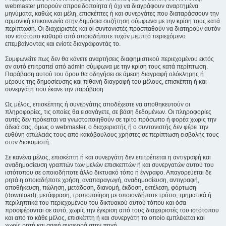
webmaster μπορούν απροειδοποίητα ή όχι να διαγράφουν αναρτημένα
μηνύματα, καθώς και μέλη, επισκέπτες ή και συνεργάτες που διαταράσσουν την
αρμονική επικοινωνία στην δημόσια συζήτηση σύμφωνα με την κρίση τους κατά
περίπτωση. Οι διαχειριστές και οι συντονιστές προσπαθούν να διατηρούν αυτόν
τον ιστότοπο καθαρό από οποιοδήποτε τυχόν μεμπτό περιεχόμενο
επεμβαίνοντας και ενίοτε διαγράφοντάς το.
Συμφωνείτε πως δεν θα κάνετε αναρτήσεις διαφημιστικού περιεχομένου εκτός
αν αυτό επιτραπεί από admin σύμφωνα με την κρίση τους κατά περίπτωση.
Παράβαση αυτού του όρου θα οδηγήσει σε άμεση διαγραφή ολόκληρης ή
μέρους της δημοσίευσης και πιθανή διαγραφή του μέλους, επισκέπτη ή και
συνεργάτη που έκανε την παράβαση
Ως μέλος, επισκέπτης ή συνεργάτης αποδέχεστε να αποθηκευτούν οι
πληροφορίες, τις οποίες θα εισαγάγετε, σε βάση δεδομένων. Οι πληροφορίες
αυτές δεν πρόκειται να γνωστοποιηθούν σε τρίτο πρόσωπο ή φορέα χωρίς την
άδειά σας, όμως ο webmaster, ο διαχειριστής ή ο συντονιστής δεν φέρει την
ευθύνη απώλειάς τους από κακόβουλους χρήστες σε περίπτωση εισβολής τους
στον διακομιστή.
Σε κανένα μέλος, επισκέπτη ή και συνεργάτη δεν επιτρέπεται η αντιγραφή και
αναδημοσίευση γραπτών των μελών επισκεπτών ή και συνεργατών αυτού του
ιστότοπου σε οποιοδήποτε άλλο δικτυακό τόπο ή έγγραφο. Απαγορεύεται δε
ρητά η οποιαδήποτε χρήση, αναπαραγωγή, αναδημοσίευση, αντιγραφή,
αποθήκευση, πώληση, μετάδοση, διανομή, έκδοση, εκτέλεση, φόρτωση
(download), μετάφραση, τροποποίηση με οποιονδήποτε τρόπο, τμηματικά ή
περιληπτικά του περιεχομένου του δικτυακού αυτού τόπου και όσα
προσφέρονται σε αυτό, χωρίς την έγκριση από τους διαχειριστές του ιστότοπου
και από το κάθε μέλος, επισκέπτη ή και συνεργάτη το οποίο εμπλέκεται και
χωρίς ρητή και σαφή αναφορά στην πηγή.