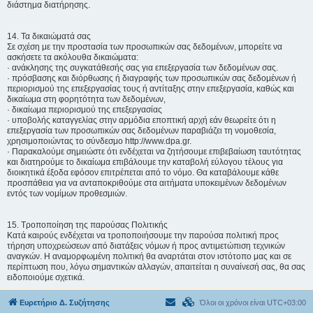
διάστημα διατήρησης.
14. Τα δικαιώματά σας
Σε σχέση με την προστασία των προσωπικών σας δεδομένων, μπορείτε να
ασκήσετε τα ακόλουθα δικαιώματα:
· ανάκλησης της συγκατάθεσής σας για επεξεργασία των δεδομένων σας.
· πρόσβασης και διόρθωσης ή διαγραφής των προσωπικών σας δεδομένων ή
περιορισμού της επεξεργασίας τους ή αντίταξης στην επεξεργασία, καθώς και
δικαίωμα στη φορητότητα των δεδομένων,
· δικαίωμα περιορισμού της επεξεργασίας
· υποβολής καταγγελίας στην αρμόδια εποπτική αρχή εάν θεωρείτε ότι η
επεξεργασία των προσωπικών σας δεδομένων παραβιάζει τη νομοθεσία,
χρησιμοποιώντας το σύνδεσμο http://www.dpa.gr.
· Παρακαλούμε σημειώστε ότι ενδέχεται να ζητήσουμε επιβεβαίωση ταυτότητας
και διατηρούμε το δικαίωμα επιβάλουμε την καταβολή εύλογου τέλους για
διοικητικά έξοδα εφόσον επιτρέπεται από το νόμο. Θα καταβάλουμε κάθε
προσπάθεια για να ανταποκριθούμε στα αιτήματα υποκειμένων δεδομένων
εντός των νομίμων προθεσμιών.
15. Τροποποίηση της παρούσας Πολιτικής
Κατά καιρούς ενδέχεται να τροποποιήσουμε την παρούσα πολιτική προς
τήρηση υποχρεώσεων από διατάξεις νόμων ή προς αντιμετώπιση τεχνικών
αναγκών. Η αναμορφωμένη πολιτική θα αναρτάται στον ιστότοπο μας και σε
περίπτωση που, λόγω σημαντικών αλλαγών, απαιτείται η συναίνεσή σας, θα σας
ειδοποιούμε σχετικά.
Ευρετήριο Δ. Συζήτησης
Όλοι οι χρόνοι είναι
UTC+03:00