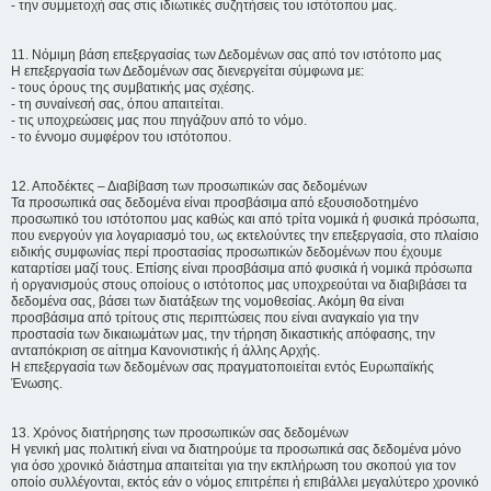
- την συμμετοχή σας στις ιδιωτικές συζητήσεις του ιστότοπου μας.
11. Νόμιμη βάση επεξεργασίας των Δεδομένων σας από τον ιστότοπο μας
Η επεξεργασία των Δεδομένων σας διενεργείται σύμφωνα με:
- τους όρους της συμβατικής μας σχέσης.
- τη συναίνεσή σας, όπου απαιτείται.
- τις υποχρεώσεις μας που πηγάζουν από το νόμο.
- το έννομο συμφέρον του ιστότοπου.
12. Αποδέκτες – Διαβίβαση των προσωπικών σας δεδομένων
Τα προσωπικά σας δεδομένα είναι προσβάσιμα από εξουσιοδοτημένο
προσωπικό του ιστότοπου μας καθώς και από τρίτα νομικά ή φυσικά πρόσωπα,
που ενεργούν για λογαριασμό του, ως εκτελούντες την επεξεργασία, στο πλαίσιο
ειδικής συμφωνίας περί προστασίας προσωπικών δεδομένων που έχουμε
καταρτίσει μαζί τους. Επίσης είναι προσβάσιμα από φυσικά ή νομικά πρόσωπα
ή οργανισμούς στους οποίους ο ιστότοπος μας υποχρεούται να διαβιβάσει τα
δεδομένα σας, βάσει των διατάξεων της νομοθεσίας. Ακόμη θα είναι
προσβάσιμα από τρίτους στις περιπτώσεις που είναι αναγκαίο για την
προστασία των δικαιωμάτων μας, την τήρηση δικαστικής απόφασης, την
ανταπόκριση σε αίτημα Κανονιστικής ή άλλης Αρχής.
Η επεξεργασία των δεδομένων σας πραγματοποιείται εντός Ευρωπαϊκής
Ένωσης.
13. Χρόνος διατήρησης των προσωπικών σας δεδομένων
Η γενική μας πολιτική είναι να διατηρούμε τα προσωπικά σας δεδομένα μόνο
για όσο χρονικό διάστημα απαιτείται για την εκπλήρωση του σκοπού για τον
οποίο συλλέγονται, εκτός εάν ο νόμος επιτρέπει ή επιβάλλει μεγαλύτερο χρονικό