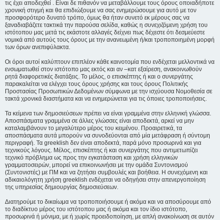
τις έχει αποδεχθεί . Είναι δε πιθανόν να μεταβάλλουμε τους όρους οποιαδήποτε
χρονική στιγμή και θα επιδιώξουμε να σας ενημερώσουμε για αυτό με τον
προσφορότερο δυνατό τρόπο, όμως θα ήταν συνετό εκ μέρους σας να
ξαναδιαβάζετε τακτικά την παρούσα σελίδα, καθώς η συνεχιζόμενη χρήση του
ιστότοπου μας μετά τις εκάστοτε αλλαγές δείχνει πως δέχεστε ότι δεσμεύεστε
νομικά από αυτούς τους όρους με την ανανεωμένη ή/και τροποποιημένη μορφή
των όρων ανεπιφύλακτα.
Οι όροι αυτοί καλύπτουν επιπλέον κάθε καινοτομία που ενδέχεται μελλοντικά να
ενσωματωθεί στον ιστότοπο μας εκτός και αν –κατ εξαίρεση, ανακοινωθούν
ρητά διαφορετικές διατάξεις. Το μέλος, ο επισκέπτης ή και ο συνεργάτης
παρακαλείται να ελέγχει τους όρους χρήσης και τους όρους Πολιτικής
Προστασίας Προσωπικών Δεδομένων σύμφωνα με την ισχύουσα Νομοθεσία σε
τακτά χρονικά διαστήματα και να ενημερώνεται για τις όποιες τροποποιήσεις.
Τα κείμενα των δημοσιεύσεων πρέπει να είναι γραμμένα στην ελληνική γλώσσα.
Αποσπάσματα γραμμένα σε άλλες γλώσσες είναι αποδεκτά, αρκεί να μην
καταλαμβάνουν το μεγαλύτερο μέρος του κειμένου. Προαιρετικά, τα
αποσπάσματα αυτά μπορούν να συνοδεύονται από μία μετάφραση ή σύντομη
περιγραφή. Τα greeklish δεν είναι αποδεκτά, παρά μόνο προσωρινά και για
τεχνικούς λόγους. Μέλος, επισκέπτης ή και συνεργάτης που αντιμετωπίζει
τεχνικό πρόβλημα ως προς την εγκατάσταση και χρήση ελληνικών
γραμματοσειρών, μπορεί να επικοινωνήσει με την ομάδα Συντονισμού
(Συντονιστές) με ΠΜ και να ζητήσει συμβουλές και βοήθεια. Η συνεχόμενη και
αδικαιολόγητη χρήση greeklish ενδέχεται να οδηγήσει στην απενεργοποίηση
της υπηρεσίας δημιουργίας δημοσιεύσεων.
Διατηρούμε το δικαίωμα να τροποποιήσουμε ή ακόμα και να αποσύρουμε από
το διαδίκτυο μέρος του ιστότοπου μας ή ακόμα και τον ίδιο ιστότοπο,
προσωρινά ή μόνιμα, με ή χωρίς προειδοποίηση, με απλή ανακοίνωση σε αυτόν