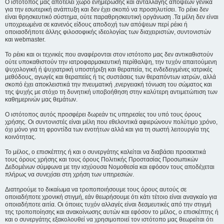
Ο ιστότοπος μας αποτελεί χώρο ενημέρωσης και ανταλλαγής απόψεων γενικά
για την εσωτερική ανάπτυξη και δεν έχει σκοπό να προσηλυτίσει. To ρέικι δεν
είναι θρησκευτικό σύστημα, ούτε παραθρησκευτική οργάνωση .Τα μέλη δεν είναι
υποχρεωμένα σε κανενός είδους αποδοχή των απόψεων περί ρέικι ή
οποιασδήποτε άλλης φιλοσοφικής ιδεολογίας των διαχειριστών, συντονιστών
και webmaster.
Το ρέικι και οι τεχνικές που αναφέρονται στον ιστότοπο μας δεν αντικαθιστούν
ούτε υποκαθιστούν την ιατροφαρμακευτική περίθαλψη, την τυχόν απαιτούμενη
ψυχολογική ή ψυχιατρική υποστήριξη και θεραπεία, τις ενδεδειγμένες ιατρικές
μεθόδους, αγωγές και θεραπείες ή τις συστάσεις των θεραπόντων ιατρών, αλλά
σκοπό έχει αποκλειστικά την πνευματική ,ενεργειακή τόνωση του σώματος και
της ψυχής με στόχο τη δυνητική υποβοήθηση στην καλύτερη αντιμετώπιση των
καθημερινών μας θεμάτων.
Ο ιστότοπος αυτός προσφέρει δωρεάν τις υπηρεσίες του υπό τους όρους
χρήσης. Οι συντονιστές είναι μέλη που εθελοντικά αφιερώνουν πολύτιμο χρόνο,
όχι μόνο για τη φροντίδα των ενοτήτων αλλά και για τη σωστή λειτουργία της
κοινότητας.
Το μέλος, ο επισκέπτης ή και ο συνεργάτης καλείται να διαβάσει προσεκτικά
τους όρους χρήσης και τους όρους Πολιτικής Προστασίας Προσωπικών
Δεδομένων σύμφωνα με την ισχύουσα Νομοθεσία και εφόσον τους αποδέχεται
πλήρως να συνεχίσει στη χρήση των υπηρεσιών.
Διατηρούμε το δικαίωμα να τροποποιήσουμε τους όρους αυτούς σε
οποιαδήποτε χρονική στιγμή, εάν θεωρήσουμε ότι κάτι τέτοιο είναι αναγκαίο για
οποιαδήποτε αιτία. Οι όποιες τυχόν αλλαγές είναι δεσμευτικές από την στιγμή
της τροποποίησης και ανακοίνωσης αυτών και εφόσον το μέλος, ο επισκέπτης ή
και ο συνεργάτης εξακολουθεί να χρησιμοποιεί τον ιστότοπο μας θεωρείται ότι