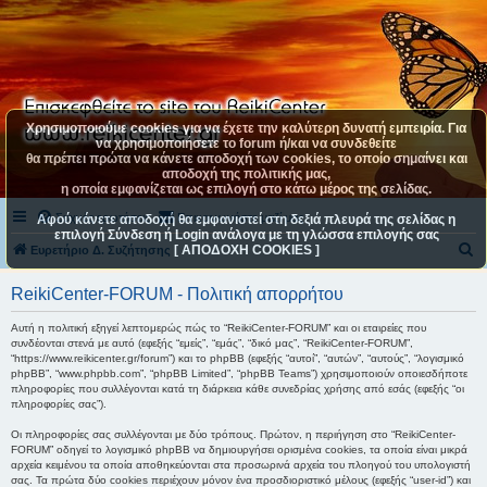
Χρησιμοποιούμε cookies για να έχετε την καλύτερη δυνατή εμπειρία. Για
να χρησιμοποιήσετε το forum ή/και να συνδεθείτε
θα πρέπει πρώτα να κάνετε αποδοχή των cookies, το οποίο σημαίνει και
αποδοχή της πολιτικής μας,
η οποία εμφανίζεται ως επιλογή στο κάτω μέρος της σελίδας.
Συχνές ερωτήσεις
Επικοινωνήστε μαζί μας
Αφού κάνετε αποδοχή θα εμφανιστεί στη δεξιά πλευρά της σελίδας η
επιλογή Σύνδεση ή Login ανάλογα με τη γλώσσα επιλογής σας
[ ΑΠΟΔΟΧΗ COOKIES ]
Α
Ευρετήριο Δ. Συζήτησης
ν
ReikiCenter-FORUM - Πολιτική απορρήτου
α
ζ
Αυτή η πολιτική εξηγεί λεπτομερώς πώς το “ReikiCenter-FORUM” και οι εταιρείες που
συνδέονται στενά με αυτό (εφεξής “εμείς”, “εμάς”, “δικό μας”, “ReikiCenter-FORUM”,
ή
“https://www.reikicenter.gr/forum”) και το phpBB (εφεξής “αυτοί”, “αυτών”, “αυτούς”, “λογισμικό
phpBB”, “www.phpbb.com”, “phpBB Limited”, “phpBB Teams”) χρησιμοποιούν οποιεσδήποτε
τ
πληροφορίες που συλλέγονται κατά τη διάρκεια κάθε συνεδρίας χρήσης από εσάς (εφεξής “οι
πληροφορίες σας”).
η
σ
Οι πληροφορίες σας συλλέγονται με δύο τρόπους. Πρώτον, η περιήγηση στο “ReikiCenter-
FORUM” οδηγεί το λογισμικό phpBB να δημιουργήσει ορισμένα cookies, τα οποία είναι μικρά
η
αρχεία κειμένου τα οποία αποθηκεύονται στα προσωρινά αρχεία του πλοηγού του υπολογιστή
σας. Τα πρώτα δύο cookies περιέχουν μόνον ένα προσδιοριστικό μέλους (εφεξής “user-id”) και