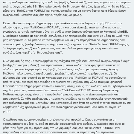
ένα προσδιοριστικό ανώνυμης συνεδρίας (εφεξής “session-id”), που σας εκχωρούνται αυτόματα
από το λογισμικό phpBB. Ένα τρίτο cookie θα δημιουργηθεί μόλις έχετε πλοηγηθεί σε θέματα
μέσα στο “ReikiCenter-FORUM” και χρησιμοποιείται για να καταγράφεται ποια θέματα έχουν
αναγνωσθεί, βελτιώνοντας έτσι την εμπειρία σας ως μέλος.
Είναι πιθανόν επίσης να δημιουργήσουμε cookies εκτός του λογισμικού phpBB κατά την
πλοήγησή σας στο “ReikiCenter-FORUM”, αν και αυτά είναι έξω από το πεδίο αυτού του
εγγράφου, το οποίο καλύπτει μόνο τις σελίδες που δημιουργούνται από το λογισμικό phpBB.
Ο δεύτερος τρόπος με τον οποίο συλλέγουμε τις πληροφορίες σας είναι με βάση το υλικό που
μας υποβάλετε. Αυτό μπορεί να περιλαμβάνει και να μην περιορίζεται σε: δημοσιεύσεις σαν
ανώνυμο μέλος (εφεξής “ανώνυμες δημοσιεύσεις”), εγγραφή στο “ReikiCenter-FORUM” (εφεξής
“ο λογαριασμός σας”) και δημοσιεύσεις που υποβάλετε μετά την εγγραφή και ενώ είστε
συνδεδεμένος (εφεξής “οι δημοσιεύσεις σας”).
Ο λογαριασμός σας θα περιλαμβάνει ως ελάχιστα στοιχεία ένα μοναδικά αναγνωρίσιμο όνομα
(εφεξής “το όνομα μέλους”), ένα προσωπικό μυστικό κωδικό που χρησιμοποιείται για τη
σύνδεση με τον λογαριασμό σας (εφεξής “ο κωδικός σας”) και μια προσωπική, έγκυρη
διεύθυνση ηλεκτρονικού ταχυδρομείου (εφεξής “το ηλεκτρονικό ταχυδρομείο σας”). Οι
πληροφορίες σας σχετικά με το λογαριασμό σας στο “ReikiCenter-FORUM” προστατεύονται
από τους νόμους περί προστασίας δεδομένων που ισχύουν στη χώρα που μας φιλοξενεί.
Οποιεσδήποτε πληροφορίες επιπλέον του ονόματος μέλους, του κωδικού και του ηλεκτρονικού
ταχυδρομείου σας που απαιτούνται από το “ReikiCenter-FORUM” κατά τη διάρκεια της
διαδικασίας εγγραφής είναι στην παρέκκλισή μας ως προς το τι είναι υποχρεωτικό και τι
προαιρετικό. Σε κάθε περίπτωση, μπορείτε να επιλέξετε ποιες πληροφορίες στον λογαριασμό
σας εκτίθενται δημόσια. Επιπλέον, στο λογαριασμό σας έχετε τη δυνατότητα να επιλέξετε αν θα
λαμβάνετε ή όχι ηλεκτρονικά μηνύματα που δημιουργούνται αυτόματα από το λογισμικό
phpBB.
Ο κωδικός σας κρυπτογραφείται έτσι ώστε να είναι ασφαλής. Όμως συνιστάται να μη
χρησιμοποιείτε τον ίδιο κωδικό σε πολλές διαφορετικές ιστοσελίδες. Ο κωδικός σας είναι το
μέσο που έχετε για την πρόσβαση στο λογαριασμό σας στο “ReikiCenter-FORUM”, έτσι
παρακαλούμε να τον φυλάσσετε προσεκτικά και σε καμία περίπτωση δεν πρόκειται