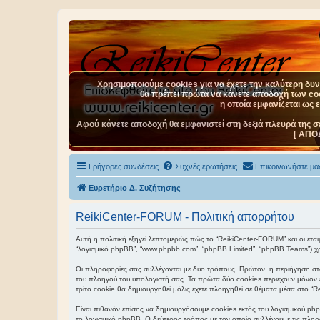
Χρησιμοποιούμε cookies για να έχετε την καλύτερη δυνα
θα πρέπει πρώτα να κάνετε αποδοχή των cook
η οποία εμφανίζεται ως 
Αφού κάνετε αποδοχή θα εμφανιστεί στη δεξιά πλευρά της σ
[ ΑΠΟ
Γρήγορες συνδέσεις
Συχνές ερωτήσεις
Επικοινωνήστε μαζ
Ευρετήριο Δ. Συζήτησης
ReikiCenter-FORUM - Πολιτική απορρήτου
Αυτή η πολιτική εξηγεί λεπτομερώς πώς το “ReikiCenter-FORUM” και οι εταιρεί
“λογισμικό phpBB”, “www.phpbb.com”, “phpBB Limited”, “phpBB Teams”) χρ
Οι πληροφορίες σας συλλέγονται με δύο τρόπους. Πρώτον, η περιήγηση στο
του πλοηγού του υπολογιστή σας. Τα πρώτα δύο cookies περιέχουν μόνον έν
τρίτο cookie θα δημιουργηθεί μόλις έχετε πλοηγηθεί σε θέματα μέσα στο “R
Είναι πιθανόν επίσης να δημιουργήσουμε cookies εκτός του λογισμικού php
το λογισμικό phpBB. Ο δεύτερος τρόπος με τον οποίο συλλέγουμε τις πληρο