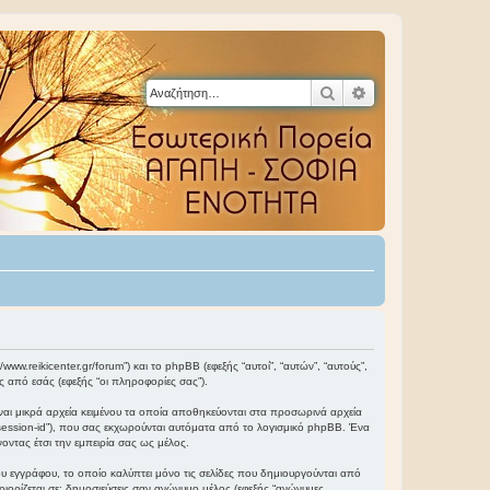
Αναζήτηση
Ειδική αναζήτηση
www.reikicenter.gr/forum”) και το phpBB (εφεξής “αυτοί”, “αυτών”, “αυτούς”,
από εσάς (εφεξής “οι πληροφορίες σας”).
ναι μικρά αρχεία κειμένου τα οποία αποθηκεύονται στα προσωρινά αρχεία
“session-id”), που σας εκχωρούνται αυτόματα από το λογισμικό phpBB. Ένα
οντας έτσι την εμπειρία σας ως μέλος.
υ εγγράφου, το οποίο καλύπτει μόνο τις σελίδες που δημιουργούνται από
ριορίζεται σε: δημοσιεύσεις σαν ανώνυμο μέλος (εφεξής “ανώνυμες