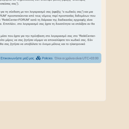
σιεύσεις σας”).
ια τη σύνδεση με τον λογαριασμό σας (εφεξής “ο κωδικός σας”) και μια
-FORUM” προστατεύονται από τους νόμους περί προστασίας δεδομένων που
“ReikiCenter-FORUM” κατά τη διάρκεια της διαδικασίας εγγραφής είναι
α. Επιπλέον, στο λογαριασμό σας έχετε τη δυνατότητα να επιλέξετε αν θα
το μέσο που έχετε για την πρόσβαση στο λογαριασμό σας στο “ReikiCenter-
ρίτο μέρος να σας ζητήσει νόμιμα να αποκαλύψετε τον κωδικό σας. Εάν
 θα σας ζητήσει να υποβάλετε το όνομα μέλους και το ηλεκτρονικό
Επικοινωνήστε μαζί μας
Policies
Όλοι οι χρόνοι είναι
UTC+03:00