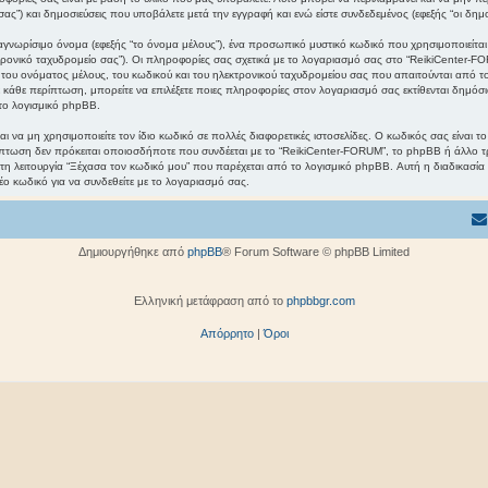
ς”) και δημοσιεύσεις που υποβάλετε μετά την εγγραφή και ενώ είστε συνδεδεμένος (εφεξής “οι δημο
γνωρίσιμο όνομα (εφεξής “το όνομα μέλους”), ένα προσωπικό μυστικό κωδικό που χρησιμοποιείται γ
κτρονικό ταχυδρομείο σας”). Οι πληροφορίες σας σχετικά με το λογαριασμό σας στο “ReikiCenter
ου ονόματος μέλους, του κωδικού και του ηλεκτρονικού ταχυδρομείου σας που απαιτούνται από το 
Σε κάθε περίπτωση, μπορείτε να επιλέξετε ποιες πληροφορίες στον λογαριασμό σας εκτίθενται δημόσι
το λογισμικό phpBB.
ι να μη χρησιμοποιείτε τον ίδιο κωδικό σε πολλές διαφορετικές ιστοσελίδες. Ο κωδικός σας είναι 
πτωση δεν πρόκειται οποιοσδήποτε που συνδέεται με το “ReikiCenter-FORUM”, το phpBB ή άλλο τ
 τη λειτουργία “Ξέχασα τον κωδικό μου” που παρέχεται από το λογισμικό phpBB. Αυτή η διαδικασία
έο κωδικό για να συνδεθείτε με το λογαριασμό σας.
Δημιουργήθηκε από
phpBB
® Forum Software © phpBB Limited
Ελληνική μετάφραση από το
phpbbgr.com
Απόρρητο
|
Όροι