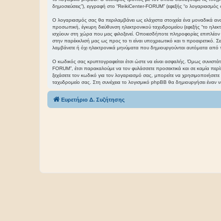
δημοσιεύσεις”), εγγραφή στο “ReikiCenter-FORUM” (εφεξής “ο λογαριασμός σα
Ο λογαριασμός σας θα περιλαμβάνει ως ελάχιστα στοιχεία ένα μοναδικά ανα
προσωπική, έγκυρη διεύθυνση ηλεκτρονικού ταχυδρομείου (εφεξής “το ηλε
ισχύουν στη χώρα που μας φιλοξενεί. Οποιεσδήποτε πληροφορίες επιπλέον τ
στην παρέκκλισή μας ως προς το τι είναι υποχρεωτικό και τι προαιρετικό. 
λαμβάνετε ή όχι ηλεκτρονικά μηνύματα που δημιουργούνται αυτόματα από 
Ο κωδικός σας κρυπτογραφείται έτσι ώστε να είναι ασφαλής. Όμως συνιστάτα
FORUM”, έτσι παρακαλούμε να τον φυλάσσετε προσεκτικά και σε καμία περί
ξεχάσετε τον κωδικό για τον λογαριασμό σας, μπορείτε να χρησιμοποιήσετε
ταχυδρομείο σας. Στη συνέχεια το λογισμικό phpBB θα δημιουργήσει έναν ν
Ευρετήριο Δ. Συζήτησης