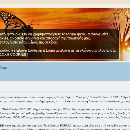
τή εμπειρία. Για να χρησιμοποιήσετε το forum ή/και να συνδεθείτε
ies, το οποίο σημαίνει και αποδοχή της πολιτικής μας,
επιλογή στο κάτω μέρος της σελίδας.
ελίδας η επιλογή Σύνδεση ή Login ανάλογα με τη γλώσσα επιλογής σας
ΔΟΧΗ COOKIES ]
ί μας
ες που συνδέονται στενά με αυτό (εφεξής “εμείς”, “εμάς”, “δικό μας”, “ReikiCenter-FORUM”, “https://
ησιμοποιούν οποιεσδήποτε πληροφορίες που συλλέγονται κατά τη διάρκεια κάθε συνεδρίας χρήσης 
 “ReikiCenter-FORUM” οδηγεί το λογισμικό phpBB να δημιουργήσει ορισμένα cookies, τα οποία εί
α προσδιοριστικό μέλους (εφεξής “user-id”) και ένα προσδιοριστικό ανώνυμης συνεδρίας (εφεξής 
eikiCenter-FORUM” και χρησιμοποιείται για να καταγράφεται ποια θέματα έχουν αναγνωσθεί, βελτιών
BB κατά την πλοήγησή σας στο “ReikiCenter-FORUM”, αν και αυτά είναι έξω από το πεδίο αυτού το
φορίες σας είναι με βάση το υλικό που μας υποβάλετε. Αυτό μπορεί να περιλαμβάνει και να μην πε