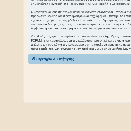
δημοσιεύσεις”), εγγραφή στο “ReikiCenter-FORUM” (εφεξής “ο λογαριασμός σα
Ο λογαριασμός σας θα περιλαμβάνει ως ελάχιστα στοιχεία ένα μοναδικά ανα
προσωπική, έγκυρη διεύθυνση ηλεκτρονικού ταχυδρομείου (εφεξής “το ηλε
ισχύουν στη χώρα που μας φιλοξενεί. Οποιεσδήποτε πληροφορίες επιπλέον τ
στην παρέκκλισή μας ως προς το τι είναι υποχρεωτικό και τι προαιρετικό. 
λαμβάνετε ή όχι ηλεκτρονικά μηνύματα που δημιουργούνται αυτόματα από 
Ο κωδικός σας κρυπτογραφείται έτσι ώστε να είναι ασφαλής. Όμως συνιστάτα
FORUM”, έτσι παρακαλούμε να τον φυλάσσετε προσεκτικά και σε καμία περί
ξεχάσετε τον κωδικό για τον λογαριασμό σας, μπορείτε να χρησιμοποιήσετε
ταχυδρομείο σας. Στη συνέχεια το λογισμικό phpBB θα δημιουργήσει έναν ν
Ευρετήριο Δ. Συζήτησης