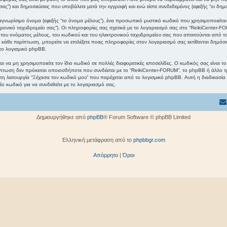
ς”) και δημοσιεύσεις που υποβάλετε μετά την εγγραφή και ενώ είστε συνδεδεμένος (εφεξής “οι δημο
γνωρίσιμο όνομα (εφεξής “το όνομα μέλους”), ένα προσωπικό μυστικό κωδικό που χρησιμοποιείται γ
κτρονικό ταχυδρομείο σας”). Οι πληροφορίες σας σχετικά με το λογαριασμό σας στο “ReikiCenter
ου ονόματος μέλους, του κωδικού και του ηλεκτρονικού ταχυδρομείου σας που απαιτούνται από το 
Σε κάθε περίπτωση, μπορείτε να επιλέξετε ποιες πληροφορίες στον λογαριασμό σας εκτίθενται δημόσι
το λογισμικό phpBB.
ι να μη χρησιμοποιείτε τον ίδιο κωδικό σε πολλές διαφορετικές ιστοσελίδες. Ο κωδικός σας είναι 
πτωση δεν πρόκειται οποιοσδήποτε που συνδέεται με το “ReikiCenter-FORUM”, το phpBB ή άλλο τ
 τη λειτουργία “Ξέχασα τον κωδικό μου” που παρέχεται από το λογισμικό phpBB. Αυτή η διαδικασία
έο κωδικό για να συνδεθείτε με το λογαριασμό σας.
Δημιουργήθηκε από
phpBB
® Forum Software © phpBB Limited
Ελληνική μετάφραση από το
phpbbgr.com
Απόρρητο
|
Όροι