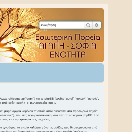
Αναζήτηση
Ειδική αναζήτηση
www.reikicenter.gr/forum”) και το phpBB (εφεξής “αυτοί”, “αυτών”, “αυτούς”,
από εσάς (εφεξής “οι πληροφορίες σας”).
ναι μικρά αρχεία κειμένου τα οποία αποθηκεύονται στα προσωρινά αρχεία
“session-id”), που σας εκχωρούνται αυτόματα από το λογισμικό phpBB. Ένα
οντας έτσι την εμπειρία σας ως μέλος.
υ εγγράφου, το οποίο καλύπτει μόνο τις σελίδες που δημιουργούνται από
ριορίζεται σε: δημοσιεύσεις σαν ανώνυμο μέλος (εφεξής “ανώνυμες