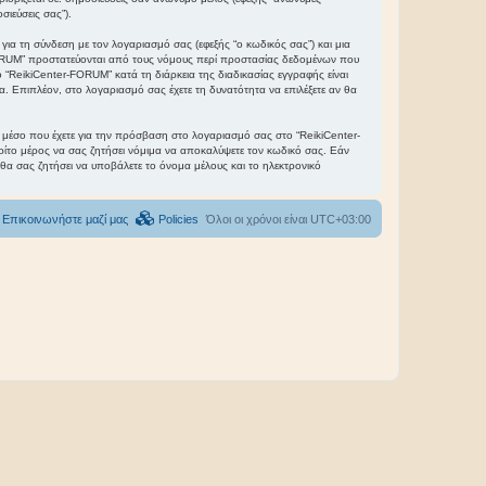
σιεύσεις σας”).
ια τη σύνδεση με τον λογαριασμό σας (εφεξής “ο κωδικός σας”) και μια
-FORUM” προστατεύονται από τους νόμους περί προστασίας δεδομένων που
“ReikiCenter-FORUM” κατά τη διάρκεια της διαδικασίας εγγραφής είναι
α. Επιπλέον, στο λογαριασμό σας έχετε τη δυνατότητα να επιλέξετε αν θα
το μέσο που έχετε για την πρόσβαση στο λογαριασμό σας στο “ReikiCenter-
ρίτο μέρος να σας ζητήσει νόμιμα να αποκαλύψετε τον κωδικό σας. Εάν
 θα σας ζητήσει να υποβάλετε το όνομα μέλους και το ηλεκτρονικό
Επικοινωνήστε μαζί μας
Policies
Όλοι οι χρόνοι είναι
UTC+03:00