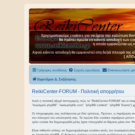
Χρησιμοποιούμε cookies για να έχετε την καλύτερη δυνα
θα πρέπει πρώτα να κάνετε αποδοχή των cook
η οποία εμφανίζεται ως 
Αφού κάνετε αποδοχή θα εμφανιστεί στη δεξιά πλευρά της σ
[ ΑΠΟ
Γρήγορες συνδέσεις
Συχνές ερωτήσεις
Επικοινωνήστε μαζ
Ευρετήριο Δ. Συζήτησης
ReikiCenter-FORUM - Πολιτική απορρήτου
Αυτή η πολιτική εξηγεί λεπτομερώς πώς το “ReikiCenter-FORUM” και οι εταιρεί
“λογισμικό phpBB”, “www.phpbb.com”, “phpBB Limited”, “phpBB Teams”) χρ
Οι πληροφορίες σας συλλέγονται με δύο τρόπους. Πρώτον, η περιήγηση στο
του πλοηγού του υπολογιστή σας. Τα πρώτα δύο cookies περιέχουν μόνον έν
τρίτο cookie θα δημιουργηθεί μόλις έχετε πλοηγηθεί σε θέματα μέσα στο “R
Είναι πιθανόν επίσης να δημιουργήσουμε cookies εκτός του λογισμικού php
το λογισμικό phpBB. Ο δεύτερος τρόπος με τον οποίο συλλέγουμε τις πληρο