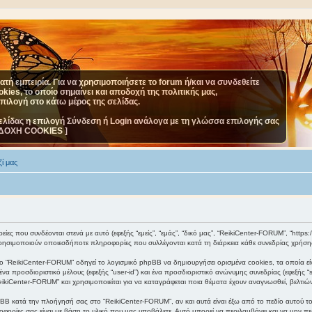
τή εμπειρία. Για να χρησιμοποιήσετε το forum ή/και να συνδεθείτε
ies, το οποίο σημαίνει και αποδοχή της πολιτικής μας,
επιλογή στο κάτω μέρος της σελίδας.
ελίδας η επιλογή Σύνδεση ή Login ανάλογα με τη γλώσσα επιλογής σας
ΔΟΧΗ COOKIES ]
ί μας
ες που συνδέονται στενά με αυτό (εφεξής “εμείς”, “εμάς”, “δικό μας”, “ReikiCenter-FORUM”, “https://
ησιμοποιούν οποιεσδήποτε πληροφορίες που συλλέγονται κατά τη διάρκεια κάθε συνεδρίας χρήσης 
 “ReikiCenter-FORUM” οδηγεί το λογισμικό phpBB να δημιουργήσει ορισμένα cookies, τα οποία εί
α προσδιοριστικό μέλους (εφεξής “user-id”) και ένα προσδιοριστικό ανώνυμης συνεδρίας (εφεξής 
eikiCenter-FORUM” και χρησιμοποιείται για να καταγράφεται ποια θέματα έχουν αναγνωσθεί, βελτιών
BB κατά την πλοήγησή σας στο “ReikiCenter-FORUM”, αν και αυτά είναι έξω από το πεδίο αυτού το
φορίες σας είναι με βάση το υλικό που μας υποβάλετε. Αυτό μπορεί να περιλαμβάνει και να μην πε