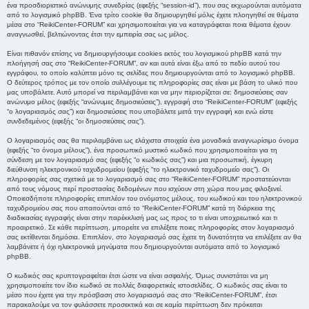
ένα προσδιοριστικό ανώνυμης συνεδρίας (εφεξής “session-id”), που σας εκχωρούνται αυτόματα
από το λογισμικό phpBB. Ένα τρίτο cookie θα δημιουργηθεί μόλις έχετε πλοηγηθεί σε θέματα
μέσα στο “ReikiCenter-FORUM” και χρησιμοποιείται για να καταγράφεται ποια θέματα έχουν
αναγνωσθεί, βελτιώνοντας έτσι την εμπειρία σας ως μέλος.
Είναι πιθανόν επίσης να δημιουργήσουμε cookies εκτός του λογισμικού phpBB κατά την
πλοήγησή σας στο “ReikiCenter-FORUM”, αν και αυτά είναι έξω από το πεδίο αυτού του
εγγράφου, το οποίο καλύπτει μόνο τις σελίδες που δημιουργούνται από το λογισμικό phpBB.
Ο δεύτερος τρόπος με τον οποίο συλλέγουμε τις πληροφορίες σας είναι με βάση το υλικό που
μας υποβάλετε. Αυτό μπορεί να περιλαμβάνει και να μην περιορίζεται σε: δημοσιεύσεις σαν
ανώνυμο μέλος (εφεξής “ανώνυμες δημοσιεύσεις”), εγγραφή στο “ReikiCenter-FORUM” (εφεξής
“ο λογαριασμός σας”) και δημοσιεύσεις που υποβάλετε μετά την εγγραφή και ενώ είστε
συνδεδεμένος (εφεξής “οι δημοσιεύσεις σας”).
Ο λογαριασμός σας θα περιλαμβάνει ως ελάχιστα στοιχεία ένα μοναδικά αναγνωρίσιμο όνομα
(εφεξής “το όνομα μέλους”), ένα προσωπικό μυστικό κωδικό που χρησιμοποιείται για τη
σύνδεση με τον λογαριασμό σας (εφεξής “ο κωδικός σας”) και μια προσωπική, έγκυρη
διεύθυνση ηλεκτρονικού ταχυδρομείου (εφεξής “το ηλεκτρονικό ταχυδρομείο σας”). Οι
πληροφορίες σας σχετικά με το λογαριασμό σας στο “ReikiCenter-FORUM” προστατεύονται
από τους νόμους περί προστασίας δεδομένων που ισχύουν στη χώρα που μας φιλοξενεί.
Οποιεσδήποτε πληροφορίες επιπλέον του ονόματος μέλους, του κωδικού και του ηλεκτρονικού
ταχυδρομείου σας που απαιτούνται από το “ReikiCenter-FORUM” κατά τη διάρκεια της
διαδικασίας εγγραφής είναι στην παρέκκλισή μας ως προς το τι είναι υποχρεωτικό και τι
προαιρετικό. Σε κάθε περίπτωση, μπορείτε να επιλέξετε ποιες πληροφορίες στον λογαριασμό
σας εκτίθενται δημόσια. Επιπλέον, στο λογαριασμό σας έχετε τη δυνατότητα να επιλέξετε αν θα
λαμβάνετε ή όχι ηλεκτρονικά μηνύματα που δημιουργούνται αυτόματα από το λογισμικό
phpBB.
Ο κωδικός σας κρυπτογραφείται έτσι ώστε να είναι ασφαλής. Όμως συνιστάται να μη
χρησιμοποιείτε τον ίδιο κωδικό σε πολλές διαφορετικές ιστοσελίδες. Ο κωδικός σας είναι το
μέσο που έχετε για την πρόσβαση στο λογαριασμό σας στο “ReikiCenter-FORUM”, έτσι
παρακαλούμε να τον φυλάσσετε προσεκτικά και σε καμία περίπτωση δεν πρόκειται