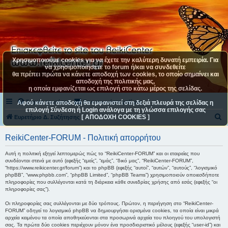
Χρησιμοποιούμε cookies για να έχετε την καλύτερη δυνατή εμπειρία. Για
να χρησιμοποιήσετε το forum ή/και να συνδεθείτε
θα πρέπει πρώτα να κάνετε αποδοχή των cookies, το οποίο σημαίνει και
αποδοχή της πολιτικής μας,
η οποία εμφανίζεται ως επιλογή στο κάτω μέρος της σελίδας.
Συχνές ερωτήσεις
Επικοινωνήστε μαζί μας
Αφού κάνετε αποδοχή θα εμφανιστεί στη δεξιά πλευρά της σελίδας η
επιλογή Σύνδεση ή Login ανάλογα με τη γλώσσα επιλογής σας
[ ΑΠΟΔΟΧΗ COOKIES ]
Α
Ευρετήριο Δ. Συζήτησης
ν
ReikiCenter-FORUM - Πολιτική απορρήτου
α
ζ
Αυτή η πολιτική εξηγεί λεπτομερώς πώς το “ReikiCenter-FORUM” και οι εταιρείες που
συνδέονται στενά με αυτό (εφεξής “εμείς”, “εμάς”, “δικό μας”, “ReikiCenter-FORUM”,
ή
“https://www.reikicenter.gr/forum”) και το phpBB (εφεξής “αυτοί”, “αυτών”, “αυτούς”, “λογισμικό
phpBB”, “www.phpbb.com”, “phpBB Limited”, “phpBB Teams”) χρησιμοποιούν οποιεσδήποτε
τ
πληροφορίες που συλλέγονται κατά τη διάρκεια κάθε συνεδρίας χρήσης από εσάς (εφεξής “οι
πληροφορίες σας”).
η
σ
Οι πληροφορίες σας συλλέγονται με δύο τρόπους. Πρώτον, η περιήγηση στο “ReikiCenter-
FORUM” οδηγεί το λογισμικό phpBB να δημιουργήσει ορισμένα cookies, τα οποία είναι μικρά
η
αρχεία κειμένου τα οποία αποθηκεύονται στα προσωρινά αρχεία του πλοηγού του υπολογιστή
σας. Τα πρώτα δύο cookies περιέχουν μόνον ένα προσδιοριστικό μέλους (εφεξής “user-id”) και