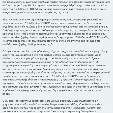
ένα προσδιοριστικό ανώνυμης συνεδρίας (εφεξής “session-id”), που σας εκχωρούνται αυτόματα
από το λογισμικό phpBB. Ένα τρίτο cookie θα δημιουργηθεί μόλις έχετε πλοηγηθεί σε θέματα
μέσα στο “ReikiCenter-FORUM” και χρησιμοποιείται για να καταγράφεται ποια θέματα έχουν
αναγνωσθεί, βελτιώνοντας έτσι την εμπειρία σας ως μέλος.
Είναι πιθανόν επίσης να δημιουργήσουμε cookies εκτός του λογισμικού phpBB κατά την
πλοήγησή σας στο “ReikiCenter-FORUM”, αν και αυτά είναι έξω από το πεδίο αυτού του
εγγράφου, το οποίο καλύπτει μόνο τις σελίδες που δημιουργούνται από το λογισμικό phpBB.
Ο δεύτερος τρόπος με τον οποίο συλλέγουμε τις πληροφορίες σας είναι με βάση το υλικό που
μας υποβάλετε. Αυτό μπορεί να περιλαμβάνει και να μην περιορίζεται σε: δημοσιεύσεις σαν
ανώνυμο μέλος (εφεξής “ανώνυμες δημοσιεύσεις”), εγγραφή στο “ReikiCenter-FORUM” (εφεξής
“ο λογαριασμός σας”) και δημοσιεύσεις που υποβάλετε μετά την εγγραφή και ενώ είστε
συνδεδεμένος (εφεξής “οι δημοσιεύσεις σας”).
Ο λογαριασμός σας θα περιλαμβάνει ως ελάχιστα στοιχεία ένα μοναδικά αναγνωρίσιμο όνομα
(εφεξής “το όνομα μέλους”), ένα προσωπικό μυστικό κωδικό που χρησιμοποιείται για τη
σύνδεση με τον λογαριασμό σας (εφεξής “ο κωδικός σας”) και μια προσωπική, έγκυρη
διεύθυνση ηλεκτρονικού ταχυδρομείου (εφεξής “το ηλεκτρονικό ταχυδρομείο σας”). Οι
πληροφορίες σας σχετικά με το λογαριασμό σας στο “ReikiCenter-FORUM” προστατεύονται
από τους νόμους περί προστασίας δεδομένων που ισχύουν στη χώρα που μας φιλοξενεί.
Οποιεσδήποτε πληροφορίες επιπλέον του ονόματος μέλους, του κωδικού και του ηλεκτρονικού
ταχυδρομείου σας που απαιτούνται από το “ReikiCenter-FORUM” κατά τη διάρκεια της
διαδικασίας εγγραφής είναι στην παρέκκλισή μας ως προς το τι είναι υποχρεωτικό και τι
προαιρετικό. Σε κάθε περίπτωση, μπορείτε να επιλέξετε ποιες πληροφορίες στον λογαριασμό
σας εκτίθενται δημόσια. Επιπλέον, στο λογαριασμό σας έχετε τη δυνατότητα να επιλέξετε αν θα
λαμβάνετε ή όχι ηλεκτρονικά μηνύματα που δημιουργούνται αυτόματα από το λογισμικό
phpBB.
Ο κωδικός σας κρυπτογραφείται έτσι ώστε να είναι ασφαλής. Όμως συνιστάται να μη
χρησιμοποιείτε τον ίδιο κωδικό σε πολλές διαφορετικές ιστοσελίδες. Ο κωδικός σας είναι το
μέσο που έχετε για την πρόσβαση στο λογαριασμό σας στο “ReikiCenter-FORUM”, έτσι
παρακαλούμε να τον φυλάσσετε προσεκτικά και σε καμία περίπτωση δεν πρόκειται