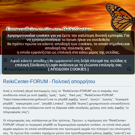
Χρησιμοποιούμε cookies για να έχετε την καλύτερη δυνατή εμπειρία. Για
να χρησιμοποιήσετε το forum ή/και να συνδεθείτε
θα πρέπει πρώτα να κάνετε αποδοχή των cookies, το οποίο σημαίνει και
αποδοχή της πολιτικής μας,
η οποία εμφανίζεται ως επιλογή στο κάτω μέρος της σελίδας.
Συχνές ερωτήσεις
Επικοινωνήστε μαζί μας
Αφού κάνετε αποδοχή θα εμφανιστεί στη δεξιά πλευρά της σελίδας η
επιλογή Σύνδεση ή Login ανάλογα με τη γλώσσα επιλογής σας
[ ΑΠΟΔΟΧΗ COOKIES ]
Α
Ευρετήριο Δ. Συζήτησης
ν
ReikiCenter-FORUM - Πολιτική απορρήτου
α
ζ
Αυτή η πολιτική εξηγεί λεπτομερώς πώς το “ReikiCenter-FORUM” και οι εταιρείες που
συνδέονται στενά με αυτό (εφεξής “εμείς”, “εμάς”, “δικό μας”, “ReikiCenter-FORUM”,
ή
“https://www.reikicenter.gr/forum”) και το phpBB (εφεξής “αυτοί”, “αυτών”, “αυτούς”, “λογισμικό
phpBB”, “www.phpbb.com”, “phpBB Limited”, “phpBB Teams”) χρησιμοποιούν οποιεσδήποτε
τ
πληροφορίες που συλλέγονται κατά τη διάρκεια κάθε συνεδρίας χρήσης από εσάς (εφεξής “οι
πληροφορίες σας”).
η
σ
Οι πληροφορίες σας συλλέγονται με δύο τρόπους. Πρώτον, η περιήγηση στο “ReikiCenter-
FORUM” οδηγεί το λογισμικό phpBB να δημιουργήσει ορισμένα cookies, τα οποία είναι μικρά
η
αρχεία κειμένου τα οποία αποθηκεύονται στα προσωρινά αρχεία του πλοηγού του υπολογιστή
σας. Τα πρώτα δύο cookies περιέχουν μόνον ένα προσδιοριστικό μέλους (εφεξής “user-id”) και