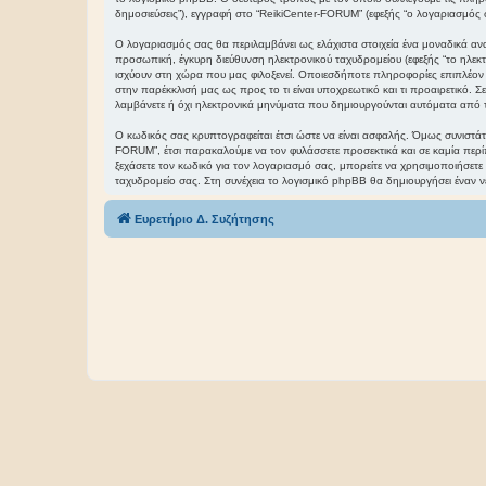
δημοσιεύσεις”), εγγραφή στο “ReikiCenter-FORUM” (εφεξής “ο λογαριασμός σα
Ο λογαριασμός σας θα περιλαμβάνει ως ελάχιστα στοιχεία ένα μοναδικά ανα
προσωπική, έγκυρη διεύθυνση ηλεκτρονικού ταχυδρομείου (εφεξής “το ηλε
ισχύουν στη χώρα που μας φιλοξενεί. Οποιεσδήποτε πληροφορίες επιπλέον τ
στην παρέκκλισή μας ως προς το τι είναι υποχρεωτικό και τι προαιρετικό. 
λαμβάνετε ή όχι ηλεκτρονικά μηνύματα που δημιουργούνται αυτόματα από 
Ο κωδικός σας κρυπτογραφείται έτσι ώστε να είναι ασφαλής. Όμως συνιστάτα
FORUM”, έτσι παρακαλούμε να τον φυλάσσετε προσεκτικά και σε καμία περί
ξεχάσετε τον κωδικό για τον λογαριασμό σας, μπορείτε να χρησιμοποιήσετε
ταχυδρομείο σας. Στη συνέχεια το λογισμικό phpBB θα δημιουργήσει έναν ν
Ευρετήριο Δ. Συζήτησης