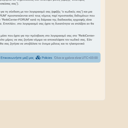
σιεύσεις σας”).
ια τη σύνδεση με τον λογαριασμό σας (εφεξής “ο κωδικός σας”) και μια
-FORUM” προστατεύονται από τους νόμους περί προστασίας δεδομένων που
“ReikiCenter-FORUM” κατά τη διάρκεια της διαδικασίας εγγραφής είναι
α. Επιπλέον, στο λογαριασμό σας έχετε τη δυνατότητα να επιλέξετε αν θα
το μέσο που έχετε για την πρόσβαση στο λογαριασμό σας στο “ReikiCenter-
ρίτο μέρος να σας ζητήσει νόμιμα να αποκαλύψετε τον κωδικό σας. Εάν
 θα σας ζητήσει να υποβάλετε το όνομα μέλους και το ηλεκτρονικό
Επικοινωνήστε μαζί μας
Policies
Όλοι οι χρόνοι είναι
UTC+03:00