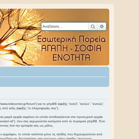
Αναζήτηση
Ειδική αναζήτηση
www.reikicenter.gr/forum”) και το phpBB (εφεξής “αυτοί”, “αυτών”, “αυτούς”,
από εσάς (εφεξής “οι πληροφορίες σας”).
ναι μικρά αρχεία κειμένου τα οποία αποθηκεύονται στα προσωρινά αρχεία
“session-id”), που σας εκχωρούνται αυτόματα από το λογισμικό phpBB. Ένα
οντας έτσι την εμπειρία σας ως μέλος.
υ εγγράφου, το οποίο καλύπτει μόνο τις σελίδες που δημιουργούνται από
ριορίζεται σε: δημοσιεύσεις σαν ανώνυμο μέλος (εφεξής “ανώνυμες