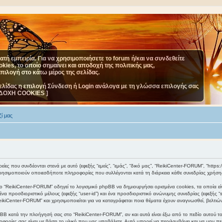
τή εμπειρία. Για να χρησιμοποιήσετε το forum ή/και να συνδεθείτε
ies, το οποίο σημαίνει και αποδοχή της πολιτικής μας,
επιλογή στο κάτω μέρος της σελίδας.
ελίδας η επιλογή Σύνδεση ή Login ανάλογα με τη γλώσσα επιλογής σας
ΔΟΧΗ COOKIES ]
ί μας
ες που συνδέονται στενά με αυτό (εφεξής “εμείς”, “εμάς”, “δικό μας”, “ReikiCenter-FORUM”, “https://
ησιμοποιούν οποιεσδήποτε πληροφορίες που συλλέγονται κατά τη διάρκεια κάθε συνεδρίας χρήσης 
 “ReikiCenter-FORUM” οδηγεί το λογισμικό phpBB να δημιουργήσει ορισμένα cookies, τα οποία εί
α προσδιοριστικό μέλους (εφεξής “user-id”) και ένα προσδιοριστικό ανώνυμης συνεδρίας (εφεξής 
eikiCenter-FORUM” και χρησιμοποιείται για να καταγράφεται ποια θέματα έχουν αναγνωσθεί, βελτιών
BB κατά την πλοήγησή σας στο “ReikiCenter-FORUM”, αν και αυτά είναι έξω από το πεδίο αυτού το
φορίες σας είναι με βάση το υλικό που μας υποβάλετε. Αυτό μπορεί να περιλαμβάνει και να μην πε