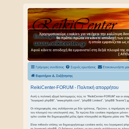
Χρησιμοποιούμε cookies για να έχετε την καλύτερη δυνα
θα πρέπει πρώτα να κάνετε αποδοχή των cook
η οποία εμφανίζεται ως 
Αφού κάνετε αποδοχή θα εμφανιστεί στη δεξιά πλευρά της σ
[ ΑΠΟ
Γρήγορες συνδέσεις
Συχνές ερωτήσεις
Επικοινωνήστε μαζ
Ευρετήριο Δ. Συζήτησης
ReikiCenter-FORUM - Πολιτική απορρήτου
Αυτή η πολιτική εξηγεί λεπτομερώς πώς το “ReikiCenter-FORUM” και οι εταιρεί
“λογισμικό phpBB”, “www.phpbb.com”, “phpBB Limited”, “phpBB Teams”) χρ
Οι πληροφορίες σας συλλέγονται με δύο τρόπους. Πρώτον, η περιήγηση στο
του πλοηγού του υπολογιστή σας. Τα πρώτα δύο cookies περιέχουν μόνον έν
τρίτο cookie θα δημιουργηθεί μόλις έχετε πλοηγηθεί σε θέματα μέσα στο “R
Είναι πιθανόν επίσης να δημιουργήσουμε cookies εκτός του λογισμικού php
το λογισμικό phpBB. Ο δεύτερος τρόπος με τον οποίο συλλέγουμε τις πληρο