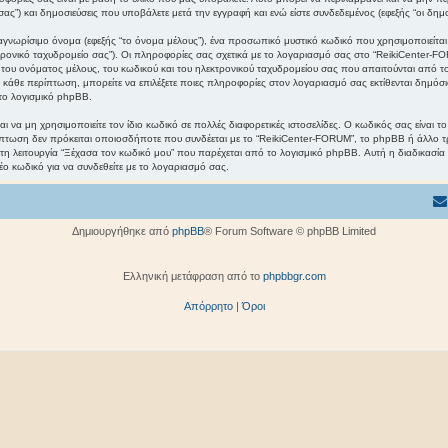
ς”) και δημοσιεύσεις που υποβάλετε μετά την εγγραφή και ενώ είστε συνδεδεμένος (εφεξής “οι δημο
γνωρίσιμο όνομα (εφεξής “το όνομα μέλους”), ένα προσωπικό μυστικό κωδικό που χρησιμοποιείται γ
κτρονικό ταχυδρομείο σας”). Οι πληροφορίες σας σχετικά με το λογαριασμό σας στο “ReikiCenter
ου ονόματος μέλους, του κωδικού και του ηλεκτρονικού ταχυδρομείου σας που απαιτούνται από το 
Σε κάθε περίπτωση, μπορείτε να επιλέξετε ποιες πληροφορίες στον λογαριασμό σας εκτίθενται δημόσι
το λογισμικό phpBB.
ι να μη χρησιμοποιείτε τον ίδιο κωδικό σε πολλές διαφορετικές ιστοσελίδες. Ο κωδικός σας είναι 
πτωση δεν πρόκειται οποιοσδήποτε που συνδέεται με το “ReikiCenter-FORUM”, το phpBB ή άλλο τ
 τη λειτουργία “Ξέχασα τον κωδικό μου” που παρέχεται από το λογισμικό phpBB. Αυτή η διαδικασία
έο κωδικό για να συνδεθείτε με το λογαριασμό σας.
Δημιουργήθηκε από
phpBB
® Forum Software © phpBB Limited
Ελληνική μετάφραση από το
phpbbgr.com
Απόρρητο
|
Όροι