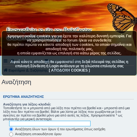
Χρησιμοποιούμε cookies για να έχετε την καλύτερη δυνατή εμπειρία. Για
να χρησιμοποιήσετε το forum ή/και να συνδεθείτε
θα πρέπει πρώτα να κάνετε αποδοχή των cookies, το οποίο σημαίνει και
αποδοχή της πολιτικής μας,
η οποία εμφανίζεται ως επιλογή στο κάτω μέρος της σελίδας.
Συχνές ερωτήσεις
Επικοινωνήστε μαζί μας
Αφού κάνετε αποδοχή θα εμφανιστεί στη δεξιά πλευρά της σελίδας η
επιλογή Σύνδεση ή Login ανάλογα με τη γλώσσα επιλογής σας
[ ΑΠΟΔΟΧΗ COOKIES ]
Ευρετήριο Δ. Συζήτησης
Αναζήτηση
Αναζήτηση
ΕΡΏΤΗΜΑ ΑΝΑΖΉΤΗΣΗΣ
Αναζήτηση για λέξεις-κλειδιά:
Τοποθετήστε το
+
μπροστά από μια λέξη που πρέπει να βρεθεί και
-
μπροστά από μια
λέξη που δεν πρέπει να βρεθεί. Βάλτε μια λίστα με λέξεις που χωρίζονται με
|
σε
αγκύλες αν πρέπει να βρεθεί μόνο μια από αυτές τις λέξεις. Χρησιμοποιείστε * ως
μπαλαντέρ για μερική αντιστοιχία.
Αναζήτηση όλων των όρων ή του ερωτήματος όπως εισήχθη
Αναζήτηση οποιουδήποτε όρου