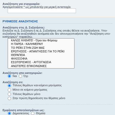
Αναζήτηση για συγγραφέα:
Χρησιμοποιείστε * ως μπαλαντέρ για μερική αντιστοιχία.
ΡΥΘΜΊΣΕΙΣ ΑΝΑΖΉΤΗΣΗΣ
Αναζήτηση στις Δ. Συζητήσεις:
Επιλέξτε τη Δ. Συζήτηση ή τις Δ. Συζητήσεις στις οποίες θέλετε να αναζητήσετε. Υπο-
συζητήσεις θα αναζητηθούν αυτόματα εάν δεν απενεργοποιήσετε την “Αναζήτηση υπο-
κατηγοριών“ παρακάτω.
Αναζήτηση υπο-κατηγοριών:
Ναι
Όχι
Αναζήτηση σε:
Τίτλους θεμάτων και κείμενο μηνύματος
Μόνο σε κείμενο μηνύματος
Τίτλους θεμάτων μόνο
Στην πρώτη δημοσίευση του θέματος μόνο
Εμφάνιση αποτελεσμάτων ως:
Δημοσιεύσεις
Θέματα