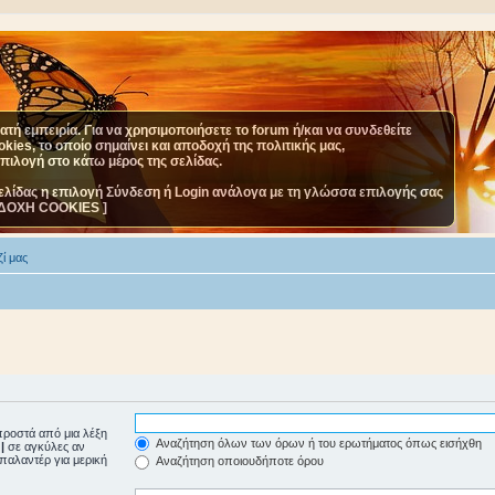
τή εμπειρία. Για να χρησιμοποιήσετε το forum ή/και να συνδεθείτε
ies, το οποίο σημαίνει και αποδοχή της πολιτικής μας,
επιλογή στο κάτω μέρος της σελίδας.
ελίδας η επιλογή Σύνδεση ή Login ανάλογα με τη γλώσσα επιλογής σας
ΔΟΧΗ COOKIES ]
ί μας
ροστά από μια λέξη
Αναζήτηση όλων των όρων ή του ερωτήματος όπως εισήχθη
ε
|
σε αγκύλες αν
μπαλαντέρ για μερική
Αναζήτηση οποιουδήποτε όρου