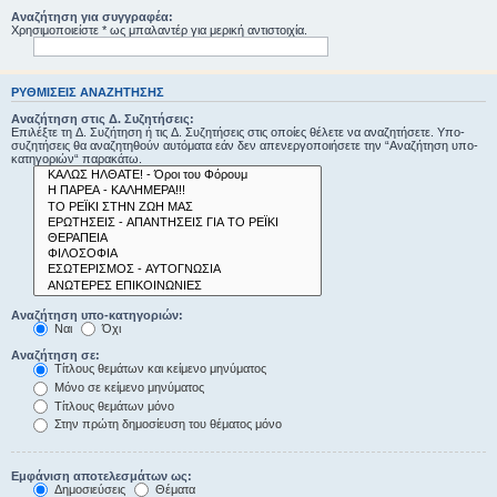
Αναζήτηση για συγγραφέα:
Χρησιμοποιείστε * ως μπαλαντέρ για μερική αντιστοιχία.
ΡΥΘΜΊΣΕΙΣ ΑΝΑΖΉΤΗΣΗΣ
Αναζήτηση στις Δ. Συζητήσεις:
Επιλέξτε τη Δ. Συζήτηση ή τις Δ. Συζητήσεις στις οποίες θέλετε να αναζητήσετε. Υπο-
συζητήσεις θα αναζητηθούν αυτόματα εάν δεν απενεργοποιήσετε την “Αναζήτηση υπο-
κατηγοριών“ παρακάτω.
Αναζήτηση υπο-κατηγοριών:
Ναι
Όχι
Αναζήτηση σε:
Τίτλους θεμάτων και κείμενο μηνύματος
Μόνο σε κείμενο μηνύματος
Τίτλους θεμάτων μόνο
Στην πρώτη δημοσίευση του θέματος μόνο
Εμφάνιση αποτελεσμάτων ως:
Δημοσιεύσεις
Θέματα