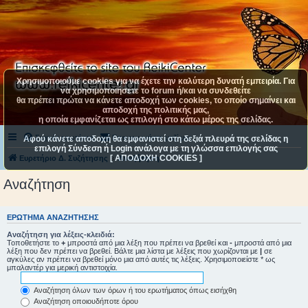
Χρησιμοποιούμε cookies για να έχετε την καλύτερη δυνατή εμπειρία. Για
να χρησιμοποιήσετε το forum ή/και να συνδεθείτε
θα πρέπει πρώτα να κάνετε αποδοχή των cookies, το οποίο σημαίνει και
αποδοχή της πολιτικής μας,
η οποία εμφανίζεται ως επιλογή στο κάτω μέρος της σελίδας.
Συχνές ερωτήσεις
Επικοινωνήστε μαζί μας
Αφού κάνετε αποδοχή θα εμφανιστεί στη δεξιά πλευρά της σελίδας η
επιλογή Σύνδεση ή Login ανάλογα με τη γλώσσα επιλογής σας
[ ΑΠΟΔΟΧΗ COOKIES ]
Ευρετήριο Δ. Συζήτησης
Αναζήτηση
Αναζήτηση
ΕΡΏΤΗΜΑ ΑΝΑΖΉΤΗΣΗΣ
Αναζήτηση για λέξεις-κλειδιά:
Τοποθετήστε το
+
μπροστά από μια λέξη που πρέπει να βρεθεί και
-
μπροστά από μια
λέξη που δεν πρέπει να βρεθεί. Βάλτε μια λίστα με λέξεις που χωρίζονται με
|
σε
αγκύλες αν πρέπει να βρεθεί μόνο μια από αυτές τις λέξεις. Χρησιμοποιείστε * ως
μπαλαντέρ για μερική αντιστοιχία.
Αναζήτηση όλων των όρων ή του ερωτήματος όπως εισήχθη
Αναζήτηση οποιουδήποτε όρου