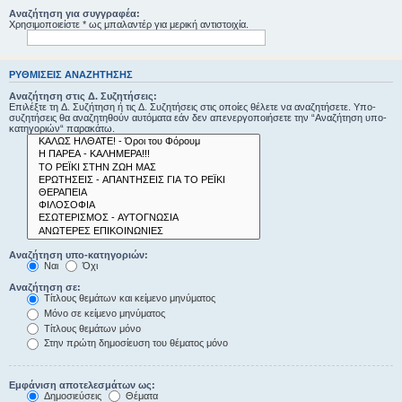
Αναζήτηση για συγγραφέα:
Χρησιμοποιείστε * ως μπαλαντέρ για μερική αντιστοιχία.
ΡΥΘΜΊΣΕΙΣ ΑΝΑΖΉΤΗΣΗΣ
Αναζήτηση στις Δ. Συζητήσεις:
Επιλέξτε τη Δ. Συζήτηση ή τις Δ. Συζητήσεις στις οποίες θέλετε να αναζητήσετε. Υπο-
συζητήσεις θα αναζητηθούν αυτόματα εάν δεν απενεργοποιήσετε την “Αναζήτηση υπο-
κατηγοριών“ παρακάτω.
Αναζήτηση υπο-κατηγοριών:
Ναι
Όχι
Αναζήτηση σε:
Τίτλους θεμάτων και κείμενο μηνύματος
Μόνο σε κείμενο μηνύματος
Τίτλους θεμάτων μόνο
Στην πρώτη δημοσίευση του θέματος μόνο
Εμφάνιση αποτελεσμάτων ως:
Δημοσιεύσεις
Θέματα