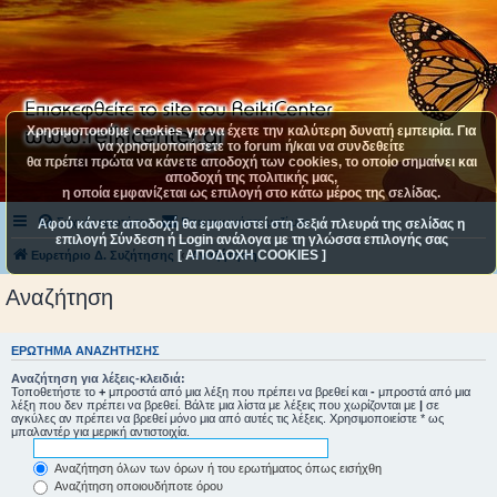
Χρησιμοποιούμε cookies για να έχετε την καλύτερη δυνατή εμπειρία. Για
να χρησιμοποιήσετε το forum ή/και να συνδεθείτε
θα πρέπει πρώτα να κάνετε αποδοχή των cookies, το οποίο σημαίνει και
αποδοχή της πολιτικής μας,
η οποία εμφανίζεται ως επιλογή στο κάτω μέρος της σελίδας.
Συχνές ερωτήσεις
Επικοινωνήστε μαζί μας
Αφού κάνετε αποδοχή θα εμφανιστεί στη δεξιά πλευρά της σελίδας η
επιλογή Σύνδεση ή Login ανάλογα με τη γλώσσα επιλογής σας
[ ΑΠΟΔΟΧΗ COOKIES ]
Ευρετήριο Δ. Συζήτησης
Αναζήτηση
Αναζήτηση
ΕΡΏΤΗΜΑ ΑΝΑΖΉΤΗΣΗΣ
Αναζήτηση για λέξεις-κλειδιά:
Τοποθετήστε το
+
μπροστά από μια λέξη που πρέπει να βρεθεί και
-
μπροστά από μια
λέξη που δεν πρέπει να βρεθεί. Βάλτε μια λίστα με λέξεις που χωρίζονται με
|
σε
αγκύλες αν πρέπει να βρεθεί μόνο μια από αυτές τις λέξεις. Χρησιμοποιείστε * ως
μπαλαντέρ για μερική αντιστοιχία.
Αναζήτηση όλων των όρων ή του ερωτήματος όπως εισήχθη
Αναζήτηση οποιουδήποτε όρου