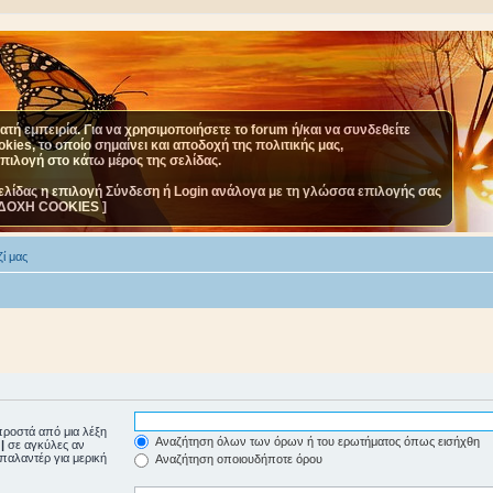
τή εμπειρία. Για να χρησιμοποιήσετε το forum ή/και να συνδεθείτε
ies, το οποίο σημαίνει και αποδοχή της πολιτικής μας,
επιλογή στο κάτω μέρος της σελίδας.
ελίδας η επιλογή Σύνδεση ή Login ανάλογα με τη γλώσσα επιλογής σας
ΔΟΧΗ COOKIES ]
ί μας
ροστά από μια λέξη
Αναζήτηση όλων των όρων ή του ερωτήματος όπως εισήχθη
ε
|
σε αγκύλες αν
μπαλαντέρ για μερική
Αναζήτηση οποιουδήποτε όρου