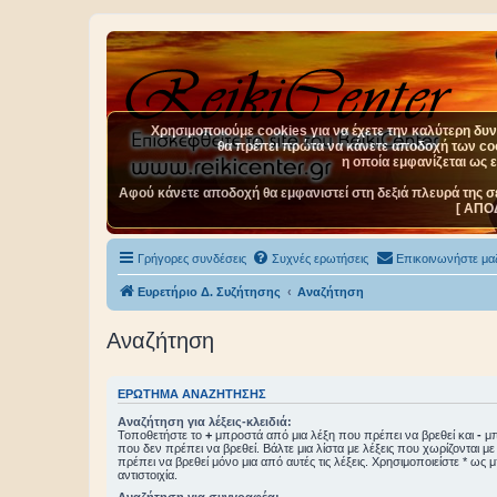
Χρησιμοποιούμε cookies για να έχετε την καλύτερη δυνα
θα πρέπει πρώτα να κάνετε αποδοχή των cook
η οποία εμφανίζεται ως 
Αφού κάνετε αποδοχή θα εμφανιστεί στη δεξιά πλευρά της σ
[ ΑΠΟ
Γρήγορες συνδέσεις
Συχνές ερωτήσεις
Επικοινωνήστε μαζ
Ευρετήριο Δ. Συζήτησης
Αναζήτηση
Αναζήτηση
ΕΡΏΤΗΜΑ ΑΝΑΖΉΤΗΣΗΣ
Αναζήτηση για λέξεις-κλειδιά:
Τοποθετήστε το
+
μπροστά από μια λέξη που πρέπει να βρεθεί και
-
μπ
που δεν πρέπει να βρεθεί. Βάλτε μια λίστα με λέξεις που χωρίζονται μ
πρέπει να βρεθεί μόνο μια από αυτές τις λέξεις. Χρησιμοποιείστε * ως 
αντιστοιχία.
Αναζήτηση για συγγραφέα: