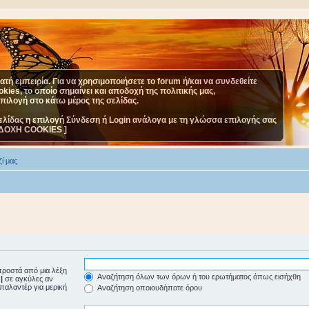
τή εμπειρία. Για να χρησιμοποιήσετε το forum ή/και να συνδεθείτε
ies, το οποίο σημαίνει και αποδοχή της πολιτικής μας,
επιλογή στο κάτω μέρος της σελίδας.
ελίδας η επιλογή Σύνδεση ή Login ανάλογα με τη γλώσσα επιλογής σας
ΔΟΧΗ COOKIES ]
ί μας
ροστά από μια λέξη
Αναζήτηση όλων των όρων ή του ερωτήματος όπως εισήχθη
ε
|
σε αγκύλες αν
μπαλαντέρ για μερική
Αναζήτηση οποιουδήποτε όρου