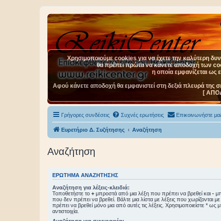
Χρησιμοποιούμε cookies για να έχετε την καλύτερη δυνα
θα πρέπει πρώτα να κάνετε αποδοχή των cook
η οποία εμφανίζεται ως 
Αφού κάνετε αποδοχή θα εμφανιστεί στη δεξιά πλευρά της σ
[ ΑΠΟ
Γρήγορες συνδέσεις
Συχνές ερωτήσεις
Επικοινωνήστε μαζ
Ευρετήριο Δ. Συζήτησης
Αναζήτηση
Αναζήτηση
ΕΡΏΤΗΜΑ ΑΝΑΖΉΤΗΣΗΣ
Αναζήτηση για λέξεις-κλειδιά:
Τοποθετήστε το
+
μπροστά από μια λέξη που πρέπει να βρεθεί και
-
μπ
που δεν πρέπει να βρεθεί. Βάλτε μια λίστα με λέξεις που χωρίζονται μ
πρέπει να βρεθεί μόνο μια από αυτές τις λέξεις. Χρησιμοποιείστε * ως 
αντιστοιχία.
Αναζήτηση για συγγραφέα: