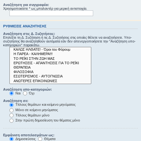
Αναζήτηση για συγγραφέα:
Χρησιμοποιείστε * ως μπαλαντέρ για μερική αντιστοιχία.
ΡΥΘΜΊΣΕΙΣ ΑΝΑΖΉΤΗΣΗΣ
Αναζήτηση στις Δ. Συζητήσεις:
Επιλέξτε τη Δ. Συζήτηση ή τις Δ. Συζητήσεις στις οποίες θέλετε να αναζητήσετε. Υπο-
συζητήσεις θα αναζητηθούν αυτόματα εάν δεν απενεργοποιήσετε την “Αναζήτηση υπο-
κατηγοριών“ παρακάτω.
Αναζήτηση υπο-κατηγοριών:
Ναι
Όχι
Αναζήτηση σε:
Τίτλους θεμάτων και κείμενο μηνύματος
Μόνο σε κείμενο μηνύματος
Τίτλους θεμάτων μόνο
Στην πρώτη δημοσίευση του θέματος μόνο
Εμφάνιση αποτελεσμάτων ως:
Δημοσιεύσεις
Θέματα