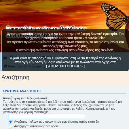
Χρησιμοποιούμε cookies για να έχετε την καλύτερη δυνατή εμπειρία. Για
να χρησιμοποιήσετε το forum ή/και να συνδεθείτε
θα πρέπει πρώτα να κάνετε αποδοχή των cookies, το οποίο σημαίνει και
αποδοχή της πολιτικής μας,
η οποία εμφανίζεται ως επιλογή στο κάτω μέρος της σελίδας.
Συχνές ερωτήσεις
Επικοινωνήστε μαζί μας
Αφού κάνετε αποδοχή θα εμφανιστεί στη δεξιά πλευρά της σελίδας η
επιλογή Σύνδεση ή Login ανάλογα με τη γλώσσα επιλογής σας
[ ΑΠΟΔΟΧΗ COOKIES ]
Ευρετήριο Δ. Συζήτησης
Αναζήτηση
Αναζήτηση
ΕΡΏΤΗΜΑ ΑΝΑΖΉΤΗΣΗΣ
Αναζήτηση για λέξεις-κλειδιά:
Τοποθετήστε το
+
μπροστά από μια λέξη που πρέπει να βρεθεί και
-
μπροστά από μια
λέξη που δεν πρέπει να βρεθεί. Βάλτε μια λίστα με λέξεις που χωρίζονται με
|
σε
αγκύλες αν πρέπει να βρεθεί μόνο μια από αυτές τις λέξεις. Χρησιμοποιείστε * ως
μπαλαντέρ για μερική αντιστοιχία.
Αναζήτηση όλων των όρων ή του ερωτήματος όπως εισήχθη
Αναζήτηση οποιουδήποτε όρου