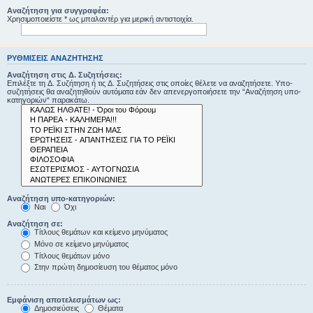
Αναζήτηση για συγγραφέα:
Χρησιμοποιείστε * ως μπαλαντέρ για μερική αντιστοιχία.
ΡΥΘΜΊΣΕΙΣ ΑΝΑΖΉΤΗΣΗΣ
Αναζήτηση στις Δ. Συζητήσεις:
Επιλέξτε τη Δ. Συζήτηση ή τις Δ. Συζητήσεις στις οποίες θέλετε να αναζητήσετε. Υπο-
συζητήσεις θα αναζητηθούν αυτόματα εάν δεν απενεργοποιήσετε την “Αναζήτηση υπο-
κατηγοριών“ παρακάτω.
Αναζήτηση υπο-κατηγοριών:
Ναι
Όχι
Αναζήτηση σε:
Τίτλους θεμάτων και κείμενο μηνύματος
Μόνο σε κείμενο μηνύματος
Τίτλους θεμάτων μόνο
Στην πρώτη δημοσίευση του θέματος μόνο
Εμφάνιση αποτελεσμάτων ως:
Δημοσιεύσεις
Θέματα