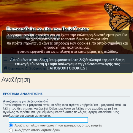
Χρησιμοποιούμε cookies για να έχετε την καλύτερη δυνατή εμπειρία. Για
να χρησιμοποιήσετε το forum ή/και να συνδεθείτε
θα πρέπει πρώτα να κάνετε αποδοχή των cookies, το οποίο σημαίνει και
αποδοχή της πολιτικής μας,
η οποία εμφανίζεται ως επιλογή στο κάτω μέρος της σελίδας.
Συχνές ερωτήσεις
Επικοινωνήστε μαζί μας
Αφού κάνετε αποδοχή θα εμφανιστεί στη δεξιά πλευρά της σελίδας η
επιλογή Σύνδεση ή Login ανάλογα με τη γλώσσα επιλογής σας
[ ΑΠΟΔΟΧΗ COOKIES ]
Ευρετήριο Δ. Συζήτησης
Αναζήτηση
Αναζήτηση
ΕΡΏΤΗΜΑ ΑΝΑΖΉΤΗΣΗΣ
Αναζήτηση για λέξεις-κλειδιά:
Τοποθετήστε το
+
μπροστά από μια λέξη που πρέπει να βρεθεί και
-
μπροστά από μια
λέξη που δεν πρέπει να βρεθεί. Βάλτε μια λίστα με λέξεις που χωρίζονται με
|
σε
αγκύλες αν πρέπει να βρεθεί μόνο μια από αυτές τις λέξεις. Χρησιμοποιείστε * ως
μπαλαντέρ για μερική αντιστοιχία.
Αναζήτηση όλων των όρων ή του ερωτήματος όπως εισήχθη
Αναζήτηση οποιουδήποτε όρου