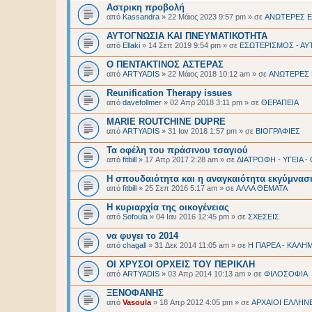
Αστρικη προβολή
από
Kassandra
»
22 Μάιος 2023 9:57 pm
» σε
ΑΝΩΤΕΡΕΣ Ε
ΑΥΤΟΓΝΩΣΙΑ ΚΑΙ ΠΝΕΥΜΑΤΙΚΟΤΗΤΑ
από
Ellaki
»
14 Σεπ 2019 9:54 pm
» σε
ΕΣΩΤΕΡΙΣΜΟΣ - ΑΥ
O ΠΕΝΤΑΚΤΙΝΟΣ ΑΣΤΕΡΑΣ
από
ARTYADIS
»
22 Μάιος 2018 10:12 am
» σε
ΑΝΩΤΕΡΕΣ 
Reunification Therapy issues
από
davefollmer
»
02 Απρ 2018 3:11 pm
» σε
ΘΕΡΑΠΕΙΑ
MARIE ROUTCHINE DUPRE
από
ARTYADIS
»
31 Ιαν 2018 1:57 pm
» σε
BIOΓΡΑΦΙΕΣ
Τα οφέλη του πράσινου τσαγιού
από
fitbill
»
17 Απρ 2017 2:28 am
» σε
ΔΙΑΤΡΟΦΗ - ΥΓΕΙΑ 
Η σπουδαιότητα και η αναγκαιότητα εκγύμνα
από
fitbill
»
25 Σεπ 2016 5:17 am
» σε
ΑΛΛΑ ΘΕΜΑΤΑ
Η κυριαρχία της οικογένειας
από
Sofoula
»
04 Ιαν 2016 12:45 pm
» σε
ΣΧΕΣΕΙΣ
να φυγει το 2014
από
chagall
»
31 Δεκ 2014 11:05 am
» σε
Η ΠΑΡΕΑ - ΚΑΛΗΜ
ΟΙ ΧΡΥΣΟΙ ΟΡΧΕΙΣ ΤΟΥ ΠΕΡΙΚΛΗ
από
ARTYADIS
»
03 Απρ 2014 10:13 am
» σε
ΦΙΛΟΣΟΦΙΑ
ΞΕΝΟΦΑΝΗΣ
από
Vasoula
»
18 Απρ 2012 4:05 pm
» σε
ΑΡΧΑΙΟΙ EΛΛΗΝ