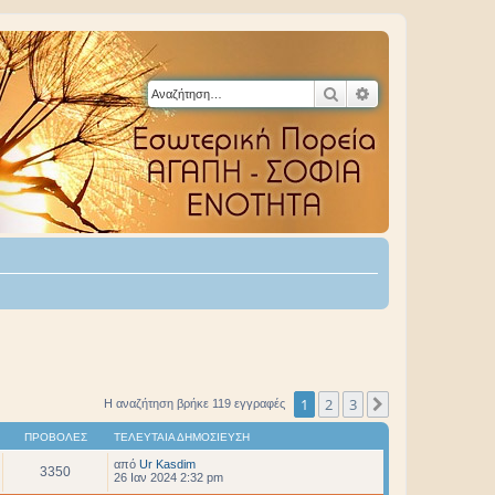
Αναζήτηση
Ειδική αναζήτηση
1
2
3
Επόμενη
Η αναζήτηση βρήκε 119 εγγραφές
ΠΡΟΒΟΛΈΣ
ΤΕΛΕΥΤΑΊΑ ΔΗΜΟΣΊΕΥΣΗ
από
Ur Kasdim
3350
26 Ιαν 2024 2:32 pm