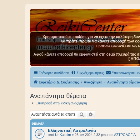
Χρησιμοποιούμε cookies για να έχετε την καλύτερη δυνα
θα πρέπει πρώτα να κάνετε αποδοχή των cook
η οποία εμφανίζεται ως 
Αφού κάνετε αποδοχή θα εμφανιστεί στη δεξιά πλευρά της σ
[ ΑΠΟ
Γρήγορες συνδέσεις
Συχνές ερωτήσεις
Επικοινωνήστε μαζ
Ευρετήριο Δ. Συζήτησης
Αναζήτηση
Αναπάντητα θέματ
Αναπάντητα θέματα
Επιστροφή στην ειδική αναζήτηση
Αναζήτηση
Ειδική αναζήτηση
ΘΈΜΑΤΑ
Ελληνιστική Αστρολογία
από
Ur Kasdim
»
26 Ιαν 2024 2:32 pm
» σε
ΑΣΤΡΟΛΟΓΙΑ