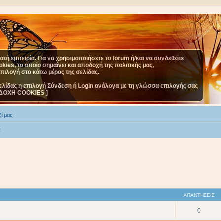
τή εμπειρία. Για να χρησιμοποιήσετε το forum ή/και να συνδεθείτε
ies, το οποίο σημαίνει και αποδοχή της πολιτικής μας,
επιλογή στο κάτω μέρος της σελίδας.
ελίδας η επιλογή Σύνδεση ή Login ανάλογα με τη γλώσσα επιλογής σας
ΔΟΧΗ COOKIES ]
ί μας
α
ΑΠΑΝΤΉΣΕΙΣ
0