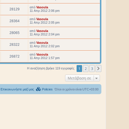
από
Vasoula
28129
11 Απρ 2012 2:06 pm
από
Vasoula
28364
11 Απρ 2012 2:05 pm
από
Vasoula
28065
11 Απρ 2012 2:04 pm
από
Vasoula
28322
11 Απρ 2012 2:02 pm
από
Vasoula
26872
11 Απρ 2012 1:57 pm
1
2
3
Επόμενη
Η αναζήτηση βρήκε 119 εγγραφές
Μετάβαση σε
Επικοινωνήστε μαζί μας
Policies
Όλοι οι χρόνοι είναι
UTC+03:00