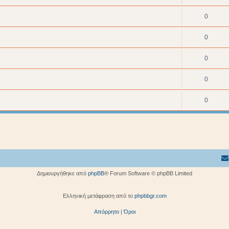
0
0
0
0
0
Δημιουργήθηκε από
phpBB
® Forum Software © phpBB Limited
Ελληνική μετάφραση από το
phpbbgr.com
Απόρρητο
|
Όροι