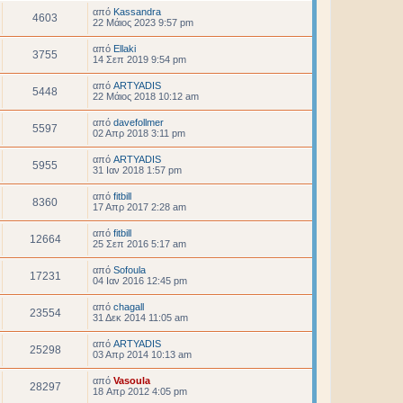
από
Kassandra
4603
22 Μάιος 2023 9:57 pm
από
Ellaki
3755
14 Σεπ 2019 9:54 pm
από
ARTYADIS
5448
22 Μάιος 2018 10:12 am
από
davefollmer
5597
02 Απρ 2018 3:11 pm
από
ARTYADIS
5955
31 Ιαν 2018 1:57 pm
από
fitbill
8360
17 Απρ 2017 2:28 am
από
fitbill
12664
25 Σεπ 2016 5:17 am
από
Sofoula
17231
04 Ιαν 2016 12:45 pm
από
chagall
23554
31 Δεκ 2014 11:05 am
από
ARTYADIS
25298
03 Απρ 2014 10:13 am
από
Vasoula
28297
18 Απρ 2012 4:05 pm