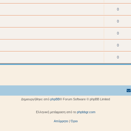
0
0
0
0
0
Δημιουργήθηκε από
phpBB
® Forum Software © phpBB Limited
Ελληνική μετάφραση από το
phpbbgr.com
Απόρρητο
|
Όροι