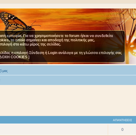
τή εμπειρία. Για να χρησιμοποιήσετε το forum ή/και να συνδεθείτε
ies, το οποίο σημαίνει και αποδοχή της πολιτικής μας,
επιλογή στο κάτω μέρος της σελίδας.
ελίδας η επιλογή Σύνδεση ή Login ανάλογα με τη γλώσσα επιλογής σας
ΔΟΧΗ COOKIES ]
ί μας
α
ΑΠΑΝΤΉΣΕΙΣ
0