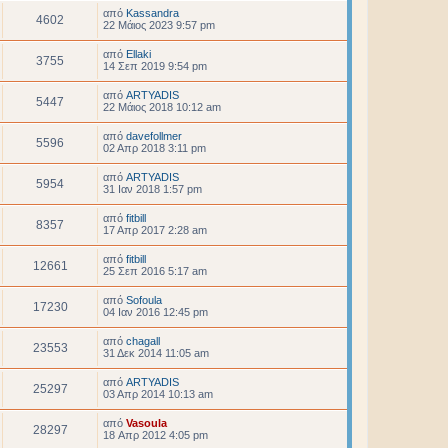
από
Kassandra
4602
22 Μάιος 2023 9:57 pm
από
Ellaki
3755
14 Σεπ 2019 9:54 pm
από
ARTYADIS
5447
22 Μάιος 2018 10:12 am
από
davefollmer
5596
02 Απρ 2018 3:11 pm
από
ARTYADIS
5954
31 Ιαν 2018 1:57 pm
από
fitbill
8357
17 Απρ 2017 2:28 am
από
fitbill
12661
25 Σεπ 2016 5:17 am
από
Sofoula
17230
04 Ιαν 2016 12:45 pm
από
chagall
23553
31 Δεκ 2014 11:05 am
από
ARTYADIS
25297
03 Απρ 2014 10:13 am
από
Vasoula
28297
18 Απρ 2012 4:05 pm