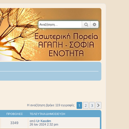
Αναζήτηση
Ειδική αναζήτηση
1
2
3
Επόμενη
Η αναζήτηση βρήκε 119 εγγραφές
ΠΡΟΒΟΛΈΣ
ΤΕΛΕΥΤΑΊΑ ΔΗΜΟΣΊΕΥΣΗ
από
Ur Kasdim
3349
26 Ιαν 2024 2:32 pm