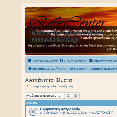
Χρησιμοποιούμε cookies για να έχετε την καλύτερη δυνα
θα πρέπει πρώτα να κάνετε αποδοχή των cook
η οποία εμφανίζεται ως 
Αφού κάνετε αποδοχή θα εμφανιστεί στη δεξιά πλευρά της σ
[ ΑΠΟ
Γρήγορες συνδέσεις
Συχνές ερωτήσεις
Επικοινωνήστε μαζ
Ευρετήριο Δ. Συζήτησης
Αναζήτηση
Αναπάντητα θέματ
Αναπάντητα θέματα
Επιστροφή στην ειδική αναζήτηση
Αναζήτηση
Ειδική αναζήτηση
ΘΈΜΑΤΑ
Ελληνιστική Αστρολογία
από
Ur Kasdim
»
26 Ιαν 2024 2:32 pm
» σε
ΑΣΤΡΟΛΟΓΙΑ