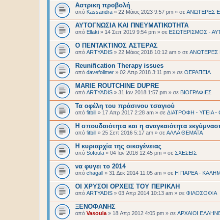
Αστρικη προβολή
από
Kassandra
»
22 Μάιος 2023 9:57 pm
» σε
ΑΝΩΤΕΡΕΣ Ε
ΑΥΤΟΓΝΩΣΙΑ ΚΑΙ ΠΝΕΥΜΑΤΙΚΟΤΗΤΑ
από
Ellaki
»
14 Σεπ 2019 9:54 pm
» σε
ΕΣΩΤΕΡΙΣΜΟΣ - ΑΥ
O ΠΕΝΤΑΚΤΙΝΟΣ ΑΣΤΕΡΑΣ
από
ARTYADIS
»
22 Μάιος 2018 10:12 am
» σε
ΑΝΩΤΕΡΕΣ 
Reunification Therapy issues
από
davefollmer
»
02 Απρ 2018 3:11 pm
» σε
ΘΕΡΑΠΕΙΑ
MARIE ROUTCHINE DUPRE
από
ARTYADIS
»
31 Ιαν 2018 1:57 pm
» σε
BIOΓΡΑΦΙΕΣ
Τα οφέλη του πράσινου τσαγιού
από
fitbill
»
17 Απρ 2017 2:28 am
» σε
ΔΙΑΤΡΟΦΗ - ΥΓΕΙΑ 
Η σπουδαιότητα και η αναγκαιότητα εκγύμνα
από
fitbill
»
25 Σεπ 2016 5:17 am
» σε
ΑΛΛΑ ΘΕΜΑΤΑ
Η κυριαρχία της οικογένειας
από
Sofoula
»
04 Ιαν 2016 12:45 pm
» σε
ΣΧΕΣΕΙΣ
να φυγει το 2014
από
chagall
»
31 Δεκ 2014 11:05 am
» σε
Η ΠΑΡΕΑ - ΚΑΛΗΜ
ΟΙ ΧΡΥΣΟΙ ΟΡΧΕΙΣ ΤΟΥ ΠΕΡΙΚΛΗ
από
ARTYADIS
»
03 Απρ 2014 10:13 am
» σε
ΦΙΛΟΣΟΦΙΑ
ΞΕΝΟΦΑΝΗΣ
από
Vasoula
»
18 Απρ 2012 4:05 pm
» σε
ΑΡΧΑΙΟΙ EΛΛΗΝ