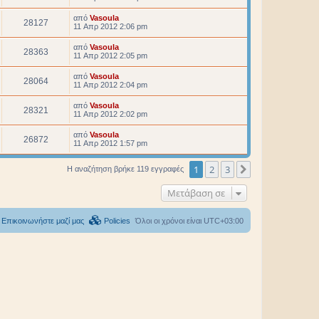
από
Vasoula
28127
11 Απρ 2012 2:06 pm
από
Vasoula
28363
11 Απρ 2012 2:05 pm
από
Vasoula
28064
11 Απρ 2012 2:04 pm
από
Vasoula
28321
11 Απρ 2012 2:02 pm
από
Vasoula
26872
11 Απρ 2012 1:57 pm
1
2
3
Επόμενη
Η αναζήτηση βρήκε 119 εγγραφές
Μετάβαση σε
Επικοινωνήστε μαζί μας
Policies
Όλοι οι χρόνοι είναι
UTC+03:00