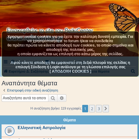
Χρησιμοποιούμε cookies για να έχετε την καλύτερη δυνατή εμπειρία. Για
να χρησιμοποιήσετε το forum ή/και να συνδεθείτε
θα πρέπει πρώτα να κάνετε αποδοχή των cookies, το οποίο σημαίνει και
αποδοχή της πολιτικής μας,
η οποία εμφανίζεται ως επιλογή στο κάτω μέρος της σελίδας.
Συχνές ερωτήσεις
Επικοινωνήστε μαζί μας
Αφού κάνετε αποδοχή θα εμφανιστεί στη δεξιά πλευρά της σελίδας η
επιλογή Σύνδεση ή Login ανάλογα με τη γλώσσα επιλογής σας
[ ΑΠΟΔΟΧΗ COOKIES ]
Α
Ευρετήριο Δ. Συζήτησης
Αναζήτηση
Αναπάντητα θέματα
ν
Αναπάντητα θέματα
α
Επιστροφή στην ειδική αναζήτηση
ζ
Αναζήτηση
Ειδική αναζήτηση
ή
1
2
3
Επόμενη
Η αναζήτηση βρήκε 119 εγγραφές
τ
η
Θέματα
σ
Ελληνιστική Αστρολογία
η