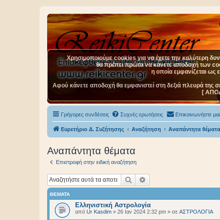
Χρησιμοποιούμε cookies για να έχετε την καλύτερη δυνα
θα πρέπει πρώτα να κάνετε αποδοχή των cook
η οποία εμφανίζεται ως 
Αφού κάνετε αποδοχή θα εμφανιστεί στη δεξιά πλευρά της σ
[ ΑΠΟ
Γρήγορες συνδέσεις
Συχνές ερωτήσεις
Επικοινωνήστε μαζ
Ευρετήριο Δ. Συζήτησης
Αναζήτηση
Αναπάντητα θέματ
Αναπάντητα θέματα
Επιστροφή στην ειδική αναζήτηση
Αναζήτηση
Ειδική αναζήτηση
ΘΈΜΑΤΑ
Ελληνιστική Αστρολογία
από
Ur Kasdim
»
26 Ιαν 2024 2:32 pm
» σε
ΑΣΤΡΟΛΟΓΙΑ