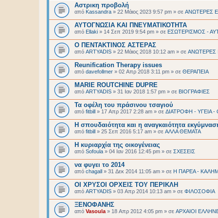
Αστρικη προβολή
από
Kassandra
»
22 Μάιος 2023 9:57 pm
» σε
ΑΝΩΤΕΡΕΣ Ε
ΑΥΤΟΓΝΩΣΙΑ ΚΑΙ ΠΝΕΥΜΑΤΙΚΟΤΗΤΑ
από
Ellaki
»
14 Σεπ 2019 9:54 pm
» σε
ΕΣΩΤΕΡΙΣΜΟΣ - ΑΥ
O ΠΕΝΤΑΚΤΙΝΟΣ ΑΣΤΕΡΑΣ
από
ARTYADIS
»
22 Μάιος 2018 10:12 am
» σε
ΑΝΩΤΕΡΕΣ 
Reunification Therapy issues
από
davefollmer
»
02 Απρ 2018 3:11 pm
» σε
ΘΕΡΑΠΕΙΑ
MARIE ROUTCHINE DUPRE
από
ARTYADIS
»
31 Ιαν 2018 1:57 pm
» σε
BIOΓΡΑΦΙΕΣ
Τα οφέλη του πράσινου τσαγιού
από
fitbill
»
17 Απρ 2017 2:28 am
» σε
ΔΙΑΤΡΟΦΗ - ΥΓΕΙΑ 
Η σπουδαιότητα και η αναγκαιότητα εκγύμνα
από
fitbill
»
25 Σεπ 2016 5:17 am
» σε
ΑΛΛΑ ΘΕΜΑΤΑ
Η κυριαρχία της οικογένειας
από
Sofoula
»
04 Ιαν 2016 12:45 pm
» σε
ΣΧΕΣΕΙΣ
να φυγει το 2014
από
chagall
»
31 Δεκ 2014 11:05 am
» σε
Η ΠΑΡΕΑ - ΚΑΛΗΜ
ΟΙ ΧΡΥΣΟΙ ΟΡΧΕΙΣ ΤΟΥ ΠΕΡΙΚΛΗ
από
ARTYADIS
»
03 Απρ 2014 10:13 am
» σε
ΦΙΛΟΣΟΦΙΑ
ΞΕΝΟΦΑΝΗΣ
από
Vasoula
»
18 Απρ 2012 4:05 pm
» σε
ΑΡΧΑΙΟΙ EΛΛΗΝ