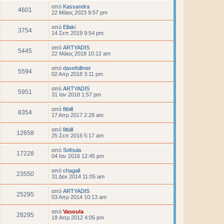
από
Kassandra
4601
22 Μάιος 2023 9:57 pm
από
Ellaki
3754
14 Σεπ 2019 9:54 pm
από
ARTYADIS
5445
22 Μάιος 2018 10:12 am
από
davefollmer
5594
02 Απρ 2018 3:11 pm
από
ARTYADIS
5951
31 Ιαν 2018 1:57 pm
από
fitbill
8354
17 Απρ 2017 2:28 am
από
fitbill
12658
25 Σεπ 2016 5:17 am
από
Sofoula
17228
04 Ιαν 2016 12:45 pm
από
chagall
23550
31 Δεκ 2014 11:05 am
από
ARTYADIS
25295
03 Απρ 2014 10:13 am
από
Vasoula
28295
18 Απρ 2012 4:05 pm