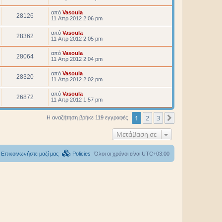
από
Vasoula
28126
11 Απρ 2012 2:06 pm
από
Vasoula
28362
11 Απρ 2012 2:05 pm
από
Vasoula
28064
11 Απρ 2012 2:04 pm
από
Vasoula
28320
11 Απρ 2012 2:02 pm
από
Vasoula
26872
11 Απρ 2012 1:57 pm
1
2
3
Επόμενη
Η αναζήτηση βρήκε 119 εγγραφές
Μετάβαση σε
Επικοινωνήστε μαζί μας
Policies
Όλοι οι χρόνοι είναι
UTC+03:00