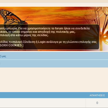
τή εμπειρία. Για να χρησιμοποιήσετε το forum ή/και να συνδεθείτε
ies, το οποίο σημαίνει και αποδοχή της πολιτικής μας,
επιλογή στο κάτω μέρος της σελίδας.
ελίδας η επιλογή Σύνδεση ή Login ανάλογα με τη γλώσσα επιλογής σας
ΔΟΧΗ COOKIES ]
ί μας
α
ΑΠΑΝΤΉΣΕΙΣ
0