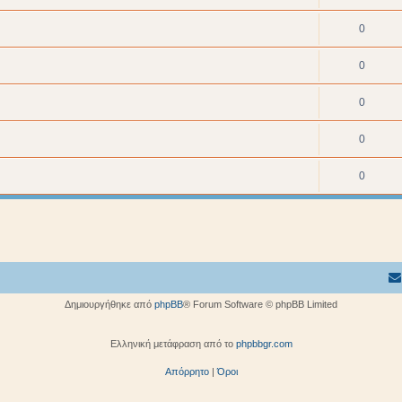
0
0
0
0
0
Δημιουργήθηκε από
phpBB
® Forum Software © phpBB Limited
Ελληνική μετάφραση από το
phpbbgr.com
Απόρρητο
|
Όροι