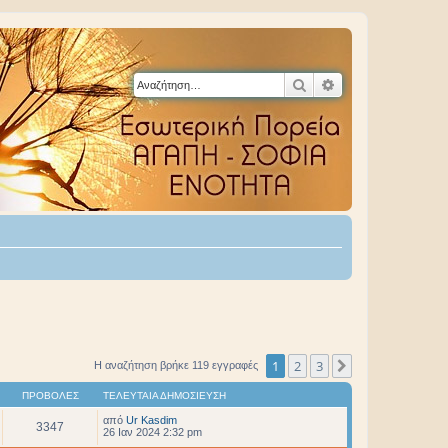
Αναζήτηση
Ειδική αναζήτηση
1
2
3
Επόμενη
Η αναζήτηση βρήκε 119 εγγραφές
ΠΡΟΒΟΛΈΣ
ΤΕΛΕΥΤΑΊΑ ΔΗΜΟΣΊΕΥΣΗ
από
Ur Kasdim
3347
26 Ιαν 2024 2:32 pm